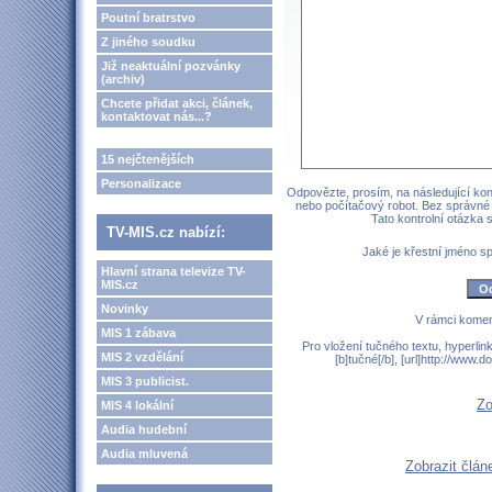
Poutní bratrstvo
Z jiného soudku
Již neaktuální pozvánky
(archiv)
Chcete přidat akci, článek,
kontaktovat nás...?
15 nejčtenějších
Personalizace
Odpovězte, prosím, na následující kont
nebo počítačový robot. Bez správné
Tato kontrolní otázka
TV-MIS.cz nabízí:
Jaké je křestní jméno 
Hlavní strana televize TV-
MIS.cz
Novinky
V rámci komen
MIS 1 zábava
Pro vložení tučného textu, hyperlin
MIS 2 vzdělání
[b]tučné[/b], [url]http://www
MIS 3 publicist.
Zo
MIS 4 lokální
Audia hudební
Audia mluvená
Zobrazit člán