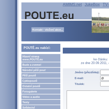
AMIMS.net
JukeBox
TV-
Kontakt - vložení akce...
POUTĚ.eu nabízí:
Hlavní strana
ke článku:
www.POUTĚ.eu
ze dne 20.09.2011,
Bude a zveme!
Národní pěší pouť
Jméno (přezdívka):
Pěší poutě
E-mail:
Cyklopoutě
Titulek:
Ostatní poutě
Fotogalerie
Video a audio
Texty
Svědectví