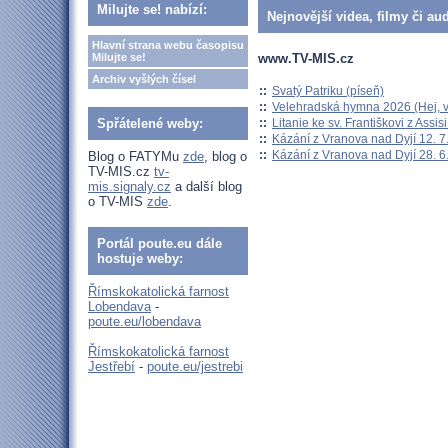
Milujte se! nabízí:
Nejnovější videa, filmy či au
Hlavní strana webu časopisu
www.TV-MIS.cz
Milujte se!
Archiv vyšlých čísel
::
Svatý Patriku (píseň)
::
Velehradská hymna 2026 (Hej, v
::
Litanie ke sv. Františkovi z Assisi
Spřátelené weby:
::
Kázání z Vranova nad Dyjí 12. 7
::
Kázání z Vranova nad Dyjí 28. 6
Blog o FATYMu
zde
, blog o
TV-MIS.cz
tv-
mis.signaly.cz
a další blog
o TV-MIS
zde
.
Portál poute.eu dále
hostuje weby:
Římskokatolická farnost
Lobendava
-
poute.eu/lobendava
Římskokatolická farnost
Jestřebí
-
poute.eu/jestrebi