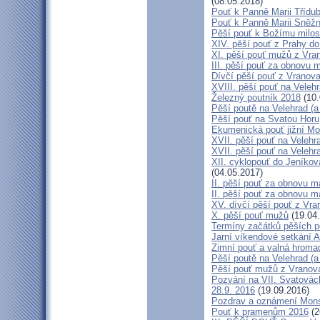
(08.05.2018)
Pouť k Panně Marii Třídu
Pouť k Panně Marii Sněž
Pěší pouť k Božímu milos
XIV. pěší pouť z Prahy d
XI. pěší pouť mužů z Vran
III. pěší pouť za obnovu m
Dívčí pěší pouť z Vranova
XVIII. pěší pouť na Veleh
Železný poutník 2018
(10.
Pěší poutě na Velehrad (a 
Pěší pouť na Svatou Horu
Ekumenická pouť jižní M
XVII. pěší pouť na Velehra
XVII. pěší pouť na Velehr
XII. cyklopouť do Jeníkov
(04.05.2017)
II. pěší pouť za obnovu ma
II. pěší pouť za obnovu m
XV. dívčí pěší pouť z Vra
X. pěší pouť mužů
(19.04
Termíny začátků pěších po
Jarní víkendové setkání A
Zimní pouť a valná hroma
Pěší poutě na Velehrad (a 
Pěší pouť mužů z Vranova 
Pozvání na VII. Svatovácl
28.9. 2016
(19.09.2016)
Pozdrav a oznámení Mon
Pouť k pramenům 2016
(2