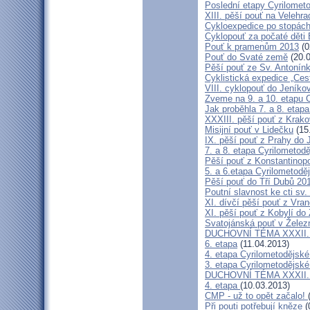
Poslední etapy Cyrilometo
XIII. pěší pouť na Velehra
Cykloexpedice po stopách 
Cyklopouť za počaté děti 
Pouť k pramenům 2013
(0
Pouť do Svaté země
(20.0
Pěší pouť ze Sv. Antonín
Cyklistická expedice „Ces
VIII. cyklopouť do Jeníko
Zveme na 9. a 10. etapu C
Jak proběhla 7. a 8. etap
XXXIII. pěší pouť z Kra
Misijní pouť v Lidečku
(15
IX. pěší pouť z Prahy do 
7. a 8. etapa Cyrilometodě
Pěší pouť z Konstantinopo
5. a 6.etapa Cyrilometodě
Pěší pouť do Tří Dubů 20
Poutní slavnost ke cti sv.
XI. dívčí pěší pouť z Vra
XI. pěší pouť z Kobylí do
Svatojánská pouť v Žele
DUCHOVNÍ TÉMA XXXII. roč
6. etapa
(11.04.2013)
4. etapa Cyrilometodějské
3. etapa Cyrilometodějské
DUCHOVNÍ TÉMA XXXII. roč
4. etapa
(10.03.2013)
CMP - už to opět začalo!
Při pouti potřebují kněze
(