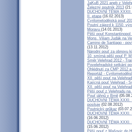
JaKuB 2021 aneb z Veleh
Železný poutník 2013
(21.
DUCHOVNÍ TÉMA XXXII. roč
II. etapa
(16.02.2013)
Cyrilometodějská pouť 20
Poutní zájezd k 1150. výr
Moravu
(14.01.2013)
Pěší pouť Konstantinopol
Mons. Viliam Judák na Ve
Camino de Santiago - poví
(13.11.2012)
Národní pouť za obnovu k
10. smírná pěší pouť P. 
Směr Velehrad 2012 - Trai
Povelehradské setkání po
Ohlédnutí za CMP 2012 a 
Reportáž - Cyrilometodějs
XII. pěší pouť na Velehrad
Kajícná pouť Velehrad - S
XII. pěší pouť na Velehra
Pěší pouť z Velehradu na
Pouť jáhnů v Brně
(05.08.
DUCHOVNÍ TÉMA XXXI. roč
posiluje
(02.08.2012)
Poutnický průkaz
(03.07.2
DUCHOVNÍ TÉMA XXXI. roč
(16.06.2012)
DUCHOVNÍ TÉMA XXXI. roč
(15.06.2012)
Pěší pouť z Mašovic do 