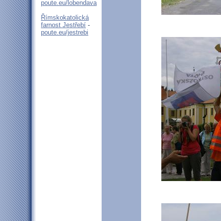
poute.eu/lobendava
Římskokatolická
farnost Jestřebí
-
poute.eu/jestrebi