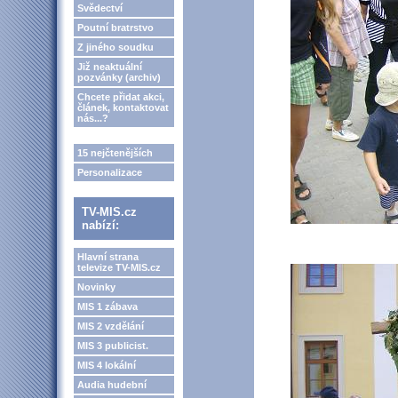
Svědectví
Poutní bratrstvo
Z jiného soudku
Již neaktuální
pozvánky (archiv)
Chcete přidat akci,
článek, kontaktovat
nás...?
15 nejčtenějších
Personalizace
TV-MIS.cz
nabízí:
Hlavní strana
televize TV-MIS.cz
Novinky
MIS 1 zábava
MIS 2 vzdělání
MIS 3 publicist.
MIS 4 lokální
Audia hudební