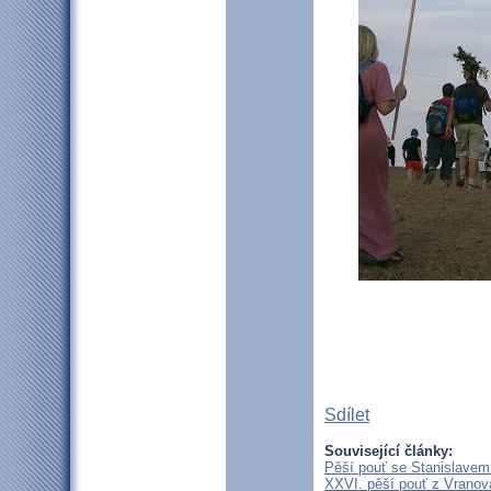
Sdílet
Související články:
Pěší pouť se Stanislavem
XXVI. pěší pouť z Vranova