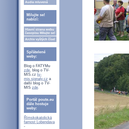
Audia mluvená
Milujte se!
nabízí:
Hlavní strana webu
časopisu Milujte se!
Archiv vyšlých čísel
Spřátelené
weby:
Blog o FATYMu
zde
, blog o TV-
MIS.cz
tv-
mis.signaly.cz
a
další blog o TV-
MIS
zde
.
Portál poute.eu
dále hostuje
weby:
Římskokatolická
farnost Lobendava
-