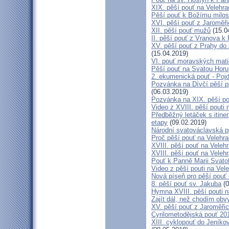
XIX. pěší pouť na Velehra
Pěší pouť k Božímu milos
XVI. pěší pouť z Jaroměř
XII. pěší pouť mužů
(15.0
II. pěší pouť z Vranova k
XV. pěší pouť z Prahy do
(15.04.2019)
VI. pouť moravských mat
Pěší pouť na Svatou Horu
2. ekumenická pouť - Poj
Pozvánka na Dívčí pěší p
(06.03.2019)
Pozvánka na XIX. pěší po
Video z XVIII. pěší pouti 
Předběžný letáček s itine
etapy
(09.02.2019)
Národní svatováclavská p
Proč pěší pouť na Velehr
XVIII. pěší pouť na Veleh
XVIII. pěší pouť na Velehr
Pouť k Panně Marii Svato
Video z pěší pouti na Vel
Nová píseň pro pěší pouť 
8. pěší pouť sv. Jakuba
(0
Hymna XVIII. pěší pouti n
Zajít dál, než chodím obv
XV. pěší pouť z Jaroměř
Cyrilometodějská pouť 201
XIII. cyklopouť do Jeníko