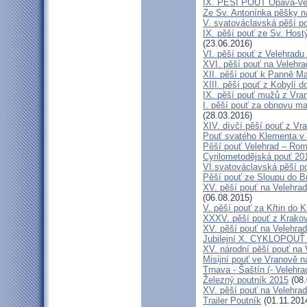
IX. PĚŠÍ POUŤ Opava-Ve
Ze Sv. Antonínka pěšky n
V. svatováclavská pěší p
IX. pěší pouť ze Sv. Host
(23.06.2016)
VI. pěší pouť z Velehrad
XVI. pěší pouť na Velehra
XII. pěší pouť k Panně Ma
XIII. pěší pouť z Kobylí d
IX. pěší pouť mužů z Vran
I. pěší pouť za obnovu ma
(28.03.2016)
XIV. dívčí pěší pouť z Vr
Pouť svatého Klementa v 
Pěší pouť Velehrad – Rom
Cyrilometodějská pouť 20
VI.svatováclavská pěší p
Pěší pouť ze Sloupu do B
XV. pěší pouť na Velehrad
(06.08.2015)
V. pěší pouť za Křtin do K
XXXV. pěší pouť z Krako
XV. pěší pouť na Velehrad
Jubilejní X. CYKLOPOUŤ 
XV. národní pěší pouť na 
Misijní pouť ve Vranově n
Trnava - Šaštín (- Velehra
Železný poutník 2015
(08.
XV. pěší pouť na Velehrad
Trailer Poutník
(01.11.201