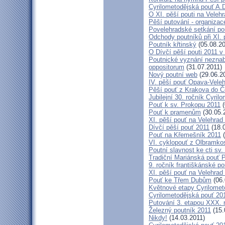
Cyrilometodějská pouť A.D
O XI. pěší pouti na Vele
Pěší putování - organiza
Povelehradské setkání po
Odchody poutníků při XI. 
Poutník křtinský
(05.08.20
O Dívčí pěší pouti 2011 v 
Poutnické vyznání neznabo
oppositorum
(31.07.2011)
Nový poutní web
(29.06.2
IV. pěší pouť Opava-Vele
Pěší pouť z Krakova do Č
Jubilejní 30. ročník Cyril
Pouť k sv. Prokopu 2011
(
Pouť k pramenům
(30.05.
XI. pěší pouť na Velehrad
Dívčí pěší pouť 2011
(18.
Pouť na Křemešník 2011
(
VI. cyklopouť z Olbramko
Poutní slavnost ke cti sv.
Tradiční Mariánská pouť P
9. ročník františkánské p
XI. pěší pouť na Velehrad
Pouť ke Třem Dubům
(06.
Květnové etapy Cyrilomet
Cyrilometodějská pouť 201
Putování 3. etapou XXX.
Železný poutník 2011
(15.
Nikdy!
(14.03.2011)