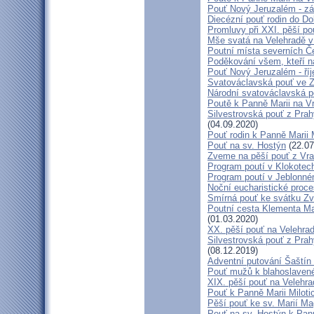
Pouť Nový Jeruzalém - zá
Diecézní pouť rodin do D
Promluvy při XXI. pěší po
Mše svatá na Velehradě v
Poutní místa severních Č
Poděkování všem, kteří n
Pouť Nový Jeruzalém - ří
Svatováclavská pouť ve 
Národní svatováclavská p
Poutě k Panně Marii na V
Silvestrovská pouť z Prah
(04.09.2020)
Pouť rodin k Panně Marii 
Pouť na sv. Hostýn
(22.07
Zveme na pěší pouť z Vra
Program poutí v Klokotec
Program poutí v Jeblonné
Noční eucharistické proc
Smírná pouť ke svátku Z
Poutní cesta Klementa Ma
(01.03.2020)
XX. pěší pouť na Velehr
Silvestrovská pouť z Prah
(08.12.2019)
Adventní putování Šaštín 
Pouť mužů k blahoslave
XIX. pěší pouť na Velehra
Pouť k Panně Marii Miloti
Pěší pouť ke sv. Marií Ma
Pouť na sv. Hostýn k Pan