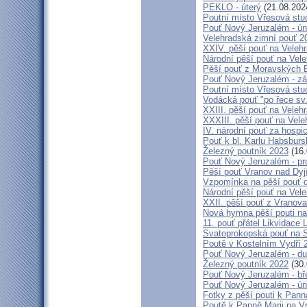
PEKLO - úterý
(21.08.202
Poutní místo Vřesová st
Pouť Nový Jeruzalém - ún
Velehradská zimní pouť 2
XXIV. pěší pouť na Velehr
Národní pěší pouť na Veleh
Pěší pouť z Moravských B
Pouť Nový Jeruzalém - zá
Poutní místo Vřesová st
Vodácká pouť "po řece sv
XXIII. pěší pouť na Veleh
XXXIII. pěší pouť na Vele
IV. národní pouť za hospi
Pouť k bl. Karlu Habsburs
Železný poutník 2023
(16.
Pouť Nový Jeruzalém - pr
Pěší pouť Vranov nad Dyj
Vzpomínka na pěší pouť 
Národní pěší pouť na Vel
XXII. pěší pouť z Vranova
Nová hymna pěší pouti na
11. pouť přátel Likvidace 
Svatoprokopská pouť na 
Poutě v Kostelním Vydří 
Pouť Nový Jeruzalém - d
Železný poutník 2022
(30.
Pouť Nový Jeruzalém - bř
Pouť Nový Jeruzalém - ún
Fotky z pěší pouti k Pann
Poutě k Panně Marii na V