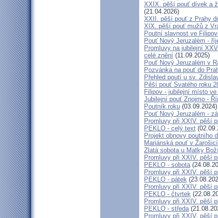
XXIX. pěší pouť dívek a ž
(21.04.2026)
XXII. pěší pouť z Prahy 
XIX. pěší pouť mužů z Vr
Poutní slavnost ve Filipo
Pouť Nový Jeruzalém - ří
Promluvy na jubilejní XXV
celé znění
(11.09.2025)
Pouť Nový Jeruzalém v Ra
Pozvánka na pouť do Pra
Přehled poutí u sv. Zdisl
Pěší pouť Svatého roku 2
Filipov - jubilejní místo 
Jubilejní pouť Znojmo - 
Poutník roku
(03.09.2024)
Pouť Nový Jeruzalém - zá
Promluvy při XXIV. pěší 
PEKLO - celý text
(02.09.
Projekt obnovy poutního 
Mariánská pouť v Žarošic
Zlatá sobota u Matky Bož
Promluvy při XXIV. pěší 
PEKLO - sobota
(24.08.20
Promluvy při XXIV. pěší 
PEKLO - pátek
(23.08.202
Promluvy při XXIV. pěší 
PEKLO - čtvrtek
(22.08.2
Promluvy při XXIV. pěší 
PEKLO - středa
(21.08.20
Promluvy při XXIV. pěší 