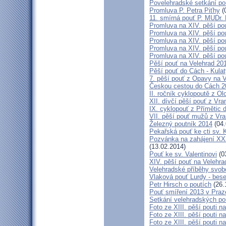
Povelehradské setkání po
Promluva P. Petra Piťhy
(
11. smírná pouť P. MUDr.
Promluva na XIV. pěší pou
Promluva na XIV. pěší pou
Promluva na XIV. pěší pou
Promluva na XIV. pěší pou
Promluva na XIV. pěší pou
Pěší pouť na Velehrad 201
Pěší pouť do Cách - Kulat
7. pěší pouť z Opavy na 
Českou cestou do Cách 
II. ročník cyklopoutě z 
XII. dívčí pěší pouť z Vr
IX. cyklopouť z Přímětic 
VII. pěší pouť mužů z Vra
Železný poutník 2014
(04.
Pekařská pouť ke cti sv.
Pozvánka na zahájení XXXI
(13.02.2014)
Pouť ke sv. Valentinovi
(0
XIV. pěší pouť na Velehra
Velehradské příběhy svob
Vlaková pouť Lurdy - bes
Petr Hirsch o poutích
(26.
Pouť smíření 2013 v Praz
Setkání velehradských po
Foto ze XIII. pěší pouti na
Foto ze XIII. pěší pouti na
Foto ze XIII. pěší pouti na