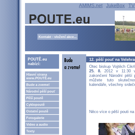
AMIMS.net
JukeBox
TV
Kontakt - vložení akce...
POUTĚ.eu
12. pěší pouť na Velehr
nabízí:
Otec biskup Vojtěch Cikr
25. 8.
2012 v 11:30 v 
Hlavní strana
zakončení Národní pěší p
www.POUTĚ.eu
můžete tuto skutečn
kalendáře, všechny srde
Bude a zveme!
Národní pěší pouť
Pěší poutě
Cyklopoutě
Ostatní poutě
Něco více o pěší pouti na
Fotogalerie
Video a audio
Texty