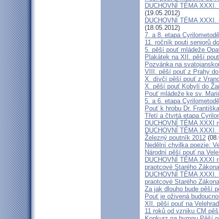
DUCHOVNÍ TÉMA XXXI. roč
(19.05.2012)
DUCHOVNÍ TÉMA XXXI. roč
(18.05.2012)
7. a 8. etapa Cyrilometod
11. ročník pouti seniorů d
5. pěší pouť mládeže Opa
Plakátek na XII. pěší pou
Pozvánka na svatojanskou
VIII. pěší pouť z Prahy d
X. dívčí pěší pouť z Vran
X. pěší pouť Kobylí do Ža
Pouť mládeže ke sv. Marii
5. a 6. etapa Cyrilometod
Pouť k hrobu Dr. Františ
Třetí a čtvrtá etapa Cyril
DUCHOVNÍ TÉMA XXXI roč
DUCHOVNÍ TÉMA XXXI. ro
Železný poutník 2012
(08.
Nedělní chvilka poezie: 
Národní pěší pouť na Vel
DUCHOVNÍ TÉMA XXXI ročn
praotcové Starého Zákon
DUCHOVNÍ TÉMA XXXI. roč
praotcové Starého Zákon
Za jak dlouho bude pěší p
Pouť je oživená budoucno
XII. pěší pouť na Velehr
11 roků od vzniku CM pěš
Konkurz na hymnu Pěší po