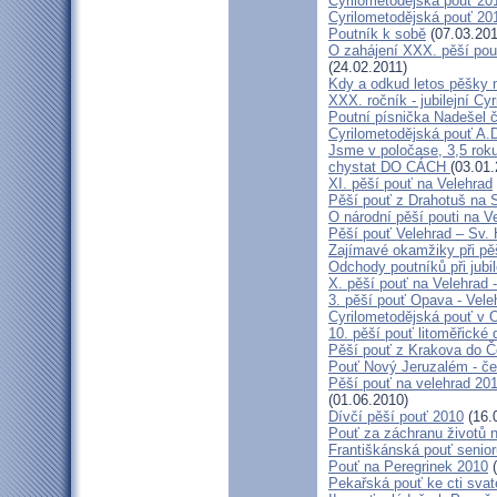
Cyrilometodějská pouť 2011
Cyrilometodějská pouť 2011
Poutník k sobě
(07.03.201
O zahájení XXX. pěší pout
(24.02.2011)
Kdy a odkud letos pěšky 
XXX. ročník - jubilejní Cy
Poutní písnička Nadešel 
Cyrilometodějská pouť A.
Jsme v poločase, 3,5 roku
chystat DO CÁCH
(03.01.
XI. pěší pouť na Velehrad
Pěší pouť z Drahotuš na 
O národní pěší pouti na V
Pěší pouť Velehrad – Sv.
Zajímavé okamžiky při pěš
Odchody poutníků při jubil
X. pěší pouť na Velehrad 
3. pěší pouť Opava - Vel
Cyrilometodějská pouť v 
10. pěší pouť litoměřické
Pěší pouť z Krakova do 
Pouť Nový Jeruzalém - če
Pěší pouť na velehrad 20
(01.06.2010)
Dívčí pěší pouť 2010
(16.
Pouť za záchranu životů 
Františkánská pouť senior
Pouť na Peregrinek 2010
(
Pekařská pouť ke cti sva