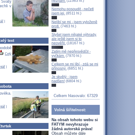
neznám.
(11563 hl.)
a Svatý
echli v
Nemohu posoudit - nečetl
jsem jej.
(8511 hl.)
tář
|
Nelíbí se mi - jsem vyloženě
proti.
(7463 hl.)
Slyšel jsem nějaké výhrady,
ale ještě jsem si to
elý text
neověřil.
(18167 hl.)
 podobě
Zatím mě nepřesvědčil -
Celý
vyčkám.
(7970 hl.)
Celkem se mi líbí - zdá se mi
ntář
|
přínosný.
(6851 hl.)
Je skvělý - jsem
nadšen!
(6804 hl.)
sobota
lověka.
Celkem hlasovalo: 67329
ntář
|
Volná šiřitelnost:
Na obsah tohoto webu si
FATYM nevyhrazuje
tvrtek
žádná autorská práva!
Obsah můžete dále