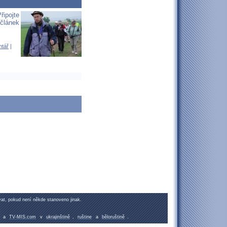
řipojte
 článek
ntář
|
at, pokud není někde stanoveno jinak.
a
TV-MIS.com
v
ukrajinštině
,
ruštine
a
běloruštině
.