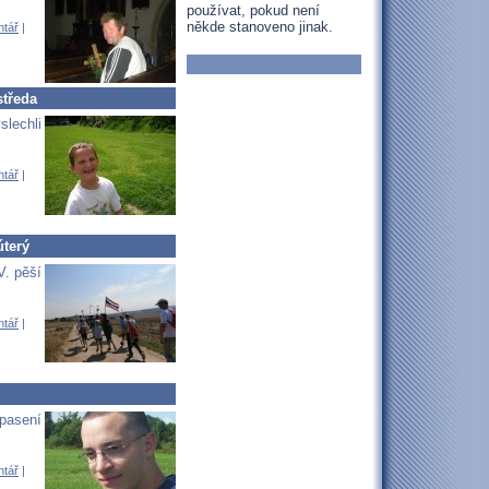
používat, pokud není
někde stanoveno jinak.
ntář
|
středa
slechli
ntář
|
úterý
V. pěší
ntář
|
spasení
ntář
|