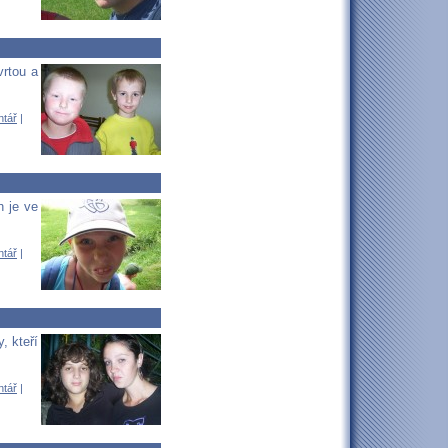
vrtou a
ntář
|
h je ve
ntář
|
, kteří
ntář
|