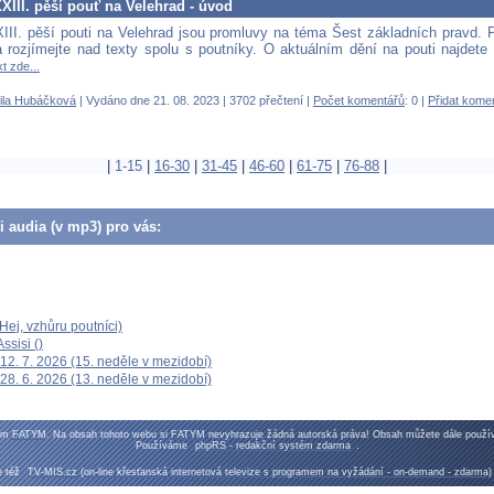
III. pěší pouť na Velehrad - úvod
III. pěší pouti na Velehrad jsou promluvy na téma Šest základních pravd. P
a rozjímejte nad texty spolu s poutníky. O aktuálním dění na pouti najdete
t zde...
ila Hubáčková
| Vydáno dne 21. 08. 2023 | 3702 přečtení |
Počet komentářů
: 0 |
Přidat kome
|
1-15
|
16-30
|
31-45
|
46-60
|
61-75
|
76-88
|
či audia (v mp3) pro vás:
ej, vzhůru poutníci)
ssisi ()
12. 7. 2026 (15. neděle v mezidobí)
28. 6. 2026 (13. neděle v mezidobí)
vím
FATYM
. Na obsah tohoto webu si
FATYM
nevyhrazuje žádná autorská práva! Obsah můžete dále použív
Používáme
phpRS - redakční systém zdarma
.
e též
TV-MIS.cz (on-line křesťanská internetová televize s programem na vyžádání - on-demand - zdarma)