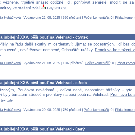
 vězněné, trpělivě snášet obtížné lidi, pohřbívat zemřelé, modlit se za
omluvy ke stažení zde!
Celý text zde...
ila Hubáčková
| Vydáno dne 22. 08. 2025 | 880 přečtení |
Počet komentářů
: 0 |
Přidat komen
 jubilejní XXV. pěší pouť na Velehrad - čtvrtek
přišly na řadu další skutky milosrdenství: Ujímat se pocestných, lidí bez 
rmoucené , navštěvovat nemocné, Odpouštět urážky.
Promluva ke stažení 
.
ila Hubáčková
| Vydáno dne 21. 08. 2025 | 1107 přečtení |
Počet komentářů
: 0 |
Přidat kome
 jubilejní XXV. pěší pouť na Velehrad - středa
žíznivým, Poučovat nevědomé , odívat nahé, napomínat hříšníky - tyto 
ví byly tématem středeční promluvy na pěší pouti na Velehrad.
Promluva ke 
 text zde...
ila Hubáčková
| Vydáno dne 20. 08. 2025 | 750 přečtení |
Počet komentářů
: 0 |
Přidat komen
 jubilejní XXV. pěší pouť na Velehrad - úterý