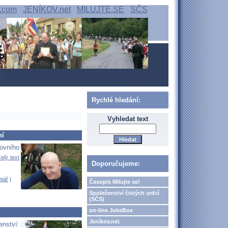
.com
JENÍKOV.net
MILUJTE.SE
SČS
Rychlé hledání:
Vyhledat text
ní
ovního
elý text
Doporučujeme:
ntář
|
Časopis Milujte se!
Společenství čistých srdcí
(SČS)
on-line JukeBox
Jeníkov.net
nství: