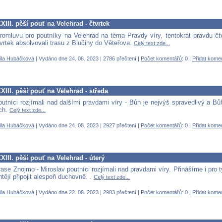
III. pěší pouť na Velehrad - čtvrtek
romluvu pro poutníky na Velehrad na téma Pravdy víry, tentokrát pravdu čt
vrtek absolvovali trasu z Blučiny do Věteřova.
Celý text zde...
ila Hubáčková
| Vydáno dne 24. 08. 2023 | 2786 přečtení |
Počet komentářů
: 0 |
Přidat kome
III. pěší pouť na Velehrad - středa
outníci rozjímali nad dalšími pravdami víry - Bůh je nejvýš spravedlivý a Bů
ch.
Celý text zde...
ila Hubáčková
| Vydáno dne 24. 08. 2023 | 2927 přečtení |
Počet komentářů
: 0 |
Přidat kome
III. pěší pouť na Velehrad - úterý
rase Znojmo - Miroslav poutníci rozjímali nad pravdami víry. Přinášíme i pro ty
htějí připojit alespoň duchovně. .
Celý text zde...
ila Hubáčková
| Vydáno dne 22. 08. 2023 | 2983 přečtení |
Počet komentářů
: 0 |
Přidat kome