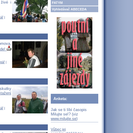
 živé i
FATYM
Vyhledávač ABECEDA
tář
|
domova,
zde!
ntář
|
skutky
stažení
Anketa:
tář
|
Jak se ti líbí časopis
Milujte se!? (viz
www.milujte.se
)
Vůbec jej