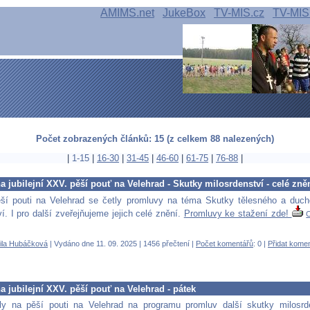
AMIMS.net
JukeBox
TV-MIS.cz
TV-MIS
Počet zobrazených článků: 15 (z celkem 88 nalezených)
|
1-15
|
16-30
|
31-45
|
46-60
|
61-75
|
76-88
|
 jubilejní XXV. pěší pouť na Velehrad - Skutky milosrdenství - celé zně
ší pouti na Velehrad se četly promluvy na téma Skutky tělesného a duch
í. I pro další zveřejňujeme jejich celé znění.
Promluvy ke stažení zde!
C
ila Hubáčková
| Vydáno dne 11. 09. 2025 | 1456 přečtení |
Počet komentářů
: 0 |
Přidat kome
 jubilejní XXV. pěší pouť na Velehrad - pátek
ly na pěší pouti na Velehrad na programu promluv další skutky milosrde