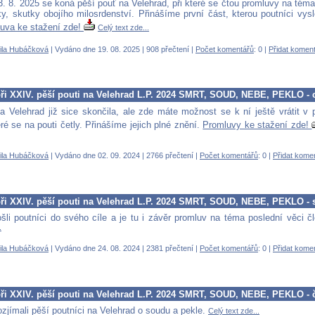
3. 8. 2025 se koná pěší pouť na Velehrad, při které se čtou promluvy na tém
ky, skutky obojího milosrdenství. Přinášíme první část, kterou poutníci vysl
uva ke stažení zde!
Celý text zde...
ila Hubáčková
| Vydáno dne 19. 08. 2025 | 908 přečtení |
Počet komentářů
: 0 |
Přidat komen
ři XXIV. pěší pouti na Velehrad L.P. 2024 SMRT, SOUD, NEBE, PEKLO - c
a Velehrad již sice skončila, ale zde máte možnost se k ní ještě vrátit v
ré se na pouti četly. Přinášíme jejich plné znění.
Promluvy ke stažení zde!
ila Hubáčková
| Vydáno dne 02. 09. 2024 | 2766 přečtení |
Počet komentářů
: 0 |
Přidat kome
ři XXIV. pěší pouti na Velehrad L.P. 2024 SMRT, SOUD, NEBE, PEKLO - 
šli poutníci do svého cíle a je tu i závěr promluv na téma poslední věci č
.
ila Hubáčková
| Vydáno dne 24. 08. 2024 | 2381 přečtení |
Počet komentářů
: 0 |
Přidat kome
ři XXIV. pěší pouti na Velehrad L.P. 2024 SMRT, SOUD, NEBE, PEKLO - č
ozjímali pěší poutníci na Velehrad o soudu a pekle.
Celý text zde...