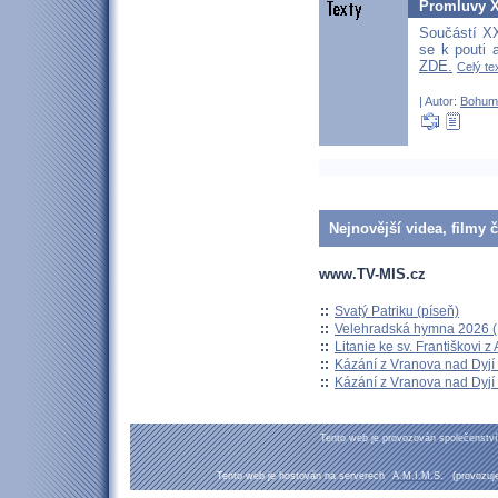
Promluvy XX
Součástí XX
se k pouti 
ZDE.
Celý tex
| Autor:
Bohum
Nejnovější videa, filmy 
www.TV-MIS.cz
::
Svatý Patriku (píseň)
::
Velehradská hymna 2026 (H
::
Litanie ke sv. Františkovi z A
::
Kázání z Vranova nad Dyjí 
::
Kázání z Vranova nad Dyjí 
Tento web je provozován společenst
Tento web je hostován na serverech
A.M.I.M.S.
(provozuj