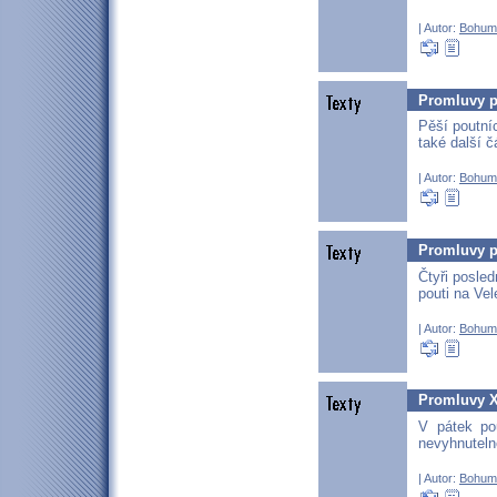
| Autor:
Bohum
Promluvy p
Pěší poutníc
také další 
| Autor:
Bohum
Promluvy p
Čtyři posle
pouti na Vel
| Autor:
Bohum
Promluvy XX
V pátek pou
nevyhnuteln
| Autor:
Bohum