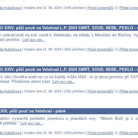
ila Hubáčková
| Vydáno dne 22. 08. 2024 | 2345 přečtení |
Počet komentářů
: 0 |
Přidat kome
ři XXIV. pěší pouti na Velehrad L.P. 2024 SMRT, SOUD, NEBE, PEKLO - 
i pokračovali na své cestě k Velehradu, ve středu z Miroslavi do Blučiny. Vy
část promluv.
Celý text zde...
ila Hubáčková
| Vydáno dne 21. 08. 2024 | 2651 přečtení |
Počet komentářů
: 0 |
Přidat kome
ři XXIV. pěší pouti na Velehrad L.P. 2024 SMRT, SOUD, NEBE, PEKLO - 
dní věci člověka aneb na co se každý může těšit - to je téma promluv při XXI
ehrad. Přinášíme úterní část.
Celý text zde...
ila Hubáčková
| Vydáno dne 21. 08. 2024 | 2361 přečtení |
Počet komentářů
: 0 |
Přidat kome
III. pěší pouť na Velehrad - pátek
tníci vyslechli poslední promluvu o pravdách víry: "Milosti Boží je k 
ě potřeba."
Celý text zde...
ila Hubáčková
| Vydáno dne 25. 08. 2023 | 2919 přečtení |
Počet komentářů
: 0 |
Přidat kome