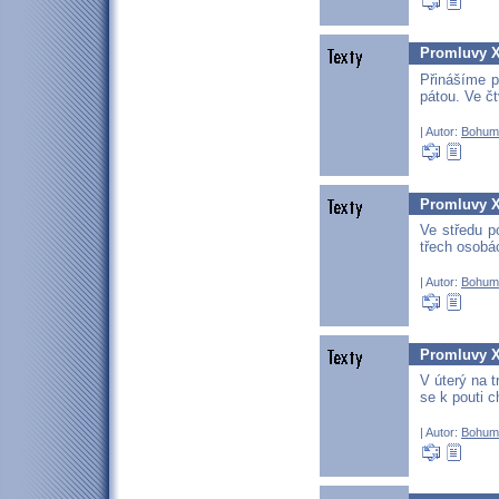
Promluvy XX
Přinášíme p
pátou. Ve čt
| Autor:
Bohum
Promluvy XX
Ve středu p
třech osobá
| Autor:
Bohum
Promluvy XX
V úterý na t
se k pouti c
| Autor:
Bohum