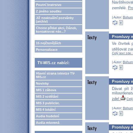
Navštěvovat
Poutní bratrstvo
zemřelé.
Pr
Z jiného soudku
| Autor:
Bohum
Již neaktuální pozvánky
(archiv)
Chcete přidat akci, článek,
kontaktovat nás...?
Promluvy na
15 nejčtenějších
Ve čtvrtek 
utěšovat za
Personalizace
Celý text zde..
| Autor:
Bohum
TV-MIS.cz nabízí:
Hlavní strana televize TV-
MIS.cz
Promluvy na
Novinky
Dávat pít 
MIS 1 zábava
milosrdenst
MIS 2 vzdělání
zde!
Celý
MIS 3 publicist.
| Autor:
Bohum
MIS 4 lokální
Audia hudební
Audia mluvená
Promluvy na