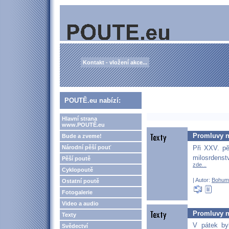
Kontakt - vložení akce...
POUTĚ.eu nabízí:
Hlavní strana
www.POUTĚ.eu
Promluvy na
Bude a zveme!
Při XXV. pě
Národní pěší pouť
milosrdenstv
Pěší poutě
zde...
Cyklopoutě
| Autor:
Bohum
Ostatní poutě
Fotogalerie
Video a audio
Promluvy na
Texty
V pátek by
Svědectví