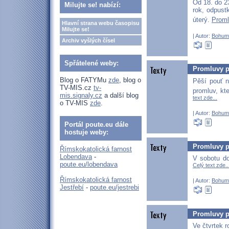
Od 18. do 2
Milujte se! nabízí:
rok, odpust
úterý.
Proml
Hlavní strana webu časopisu
Milujte se!
| Autor:
Bohum
Archiv vyšlých čísel
Spřátelené weby:
Promluvy p
Blog o FATYMu
zde
, blog o
Pěší pouť n
TV-MIS.cz
tv-
promluv, kte
mis.signaly.cz
a další blog
text zde...
o TV-MIS
zde
.
| Autor:
Bohum
Portál poute.eu dále
hostuje weby:
Promluvy p
Římskokatolická farnost
Lobendava
-
V sobotu do
poute.eu/lobendava
Celý text zde..
Římskokatolická farnost
| Autor:
Bohum
Jestřebí
-
poute.eu/jestrebi
Promluvy p
Ve čtvrtek r