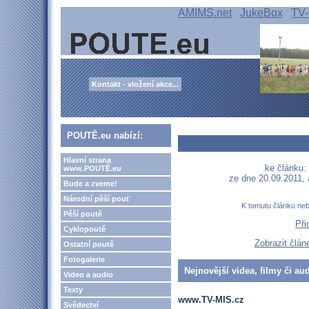
AMIMS.net
JukeBox
TV-
Kontakt - vložení akce...
POUTĚ.eu nabízí:
Hlavní strana
ke článku:
www.POUTĚ.eu
ze dne 20.09.2011,
Bude a zveme!
Národní pěší pouť
K tomutu článku ne
Pěší poutě
Při
Cyklopoutě
Zobrazit člán
Ostatní poutě
Fotogalerie
Nejnovější videa, filmy či au
Video a audio
Texty
www.TV-MIS.cz
Svědectví