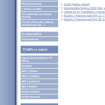
Poutní bratrstvo
::
Svatý Patriku (píseň)
::
Velehradská hymna 2026 (Hej, v
Z jiného soudku
::
Litanie ke sv. Františkovi z Assisi
Již neaktuální pozvánky
::
Kázání z Vranova nad Dyjí 12. 7
(archiv)
::
Kázání z Vranova nad Dyjí 28. 6
Chcete přidat akci, článek,
kontaktovat nás...?
15 nejčtenějších
Personalizace
TV-MIS.cz nabízí:
Hlavní strana televize TV-
MIS.cz
Novinky
MIS 1 zábava
MIS 2 vzdělání
MIS 3 publicist.
MIS 4 lokální
Audia hudební
Audia mluvená