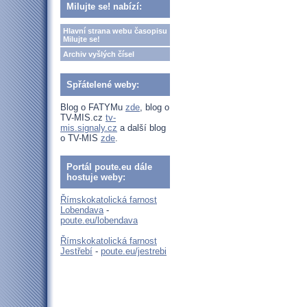
Milujte se! nabízí:
Hlavní strana webu časopisu
Milujte se!
Archiv vyšlých čísel
Spřátelené weby:
Blog o FATYMu
zde
, blog o
TV-MIS.cz
tv-
mis.signaly.cz
a další blog
o TV-MIS
zde
.
Portál poute.eu dále
hostuje weby:
Římskokatolická farnost
Lobendava
-
poute.eu/lobendava
Římskokatolická farnost
Jestřebí
-
poute.eu/jestrebi