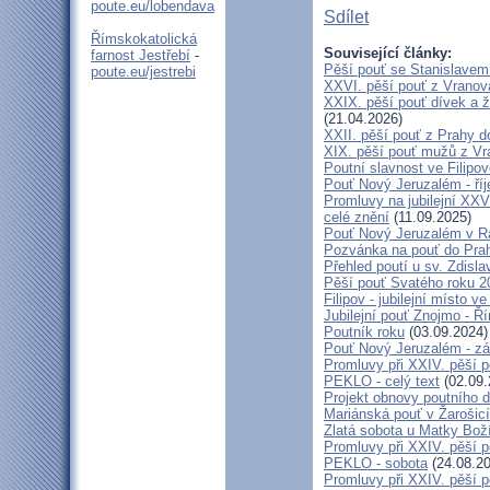
poute.eu/lobendava
Sdílet
Římskokatolická
Související články:
farnost Jestřebí
-
Pěší pouť se Stanislavem
poute.eu/jestrebi
XXVI. pěší pouť z Vranova
XXIX. pěší pouť dívek a ž
(21.04.2026)
XXII. pěší pouť z Prahy 
XIX. pěší pouť mužů z Vr
Poutní slavnost ve Filipo
Pouť Nový Jeruzalém - ří
Promluvy na jubilejní XXV
celé znění
(11.09.2025)
Pouť Nový Jeruzalém v Ra
Pozvánka na pouť do Pra
Přehled poutí u sv. Zdisl
Pěší pouť Svatého roku 2
Filipov - jubilejní místo 
Jubilejní pouť Znojmo - 
Poutník roku
(03.09.2024)
Pouť Nový Jeruzalém - zá
Promluvy při XXIV. pěší 
PEKLO - celý text
(02.09.
Projekt obnovy poutního 
Mariánská pouť v Žarošic
Zlatá sobota u Matky Bož
Promluvy při XXIV. pěší 
PEKLO - sobota
(24.08.20
Promluvy při XXIV. pěší 