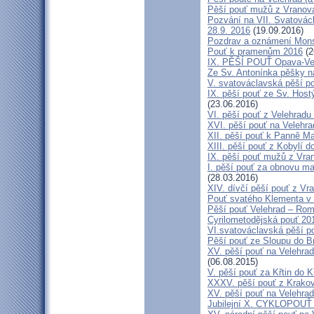
Pěší pouť mužů z Vranova 
Pozvání na VII. Svatovácl
28.9. 2016
(19.09.2016)
Pozdrav a oznámení Mon
Pouť k pramenům 2016
(2
IX. PĚŠÍ POUŤ Opava-Ve
Ze Sv. Antonínka pěšky n
V. svatováclavská pěší p
IX. pěší pouť ze Sv. Host
(23.06.2016)
VI. pěší pouť z Velehrad
XVI. pěší pouť na Velehra
XII. pěší pouť k Panně Ma
XIII. pěší pouť z Kobylí d
IX. pěší pouť mužů z Vran
I. pěší pouť za obnovu ma
(28.03.2016)
XIV. dívčí pěší pouť z Vr
Pouť svatého Klementa v 
Pěší pouť Velehrad – Rom
Cyrilometodějská pouť 20
VI.svatováclavská pěší p
Pěší pouť ze Sloupu do B
XV. pěší pouť na Velehrad
(06.08.2015)
V. pěší pouť za Křtin do K
XXXV. pěší pouť z Krako
XV. pěší pouť na Velehrad
Jubilejní X. CYKLOPOUŤ 