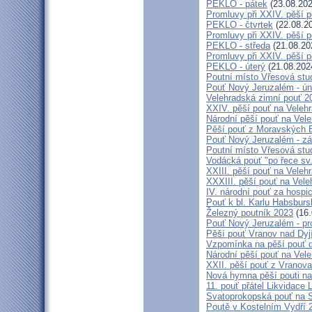
PEKLO - pátek
(23.08.202
Promluvy při XXIV. pěší 
PEKLO - čtvrtek
(22.08.2
Promluvy při XXIV. pěší 
PEKLO - středa
(21.08.20
Promluvy při XXIV. pěší 
PEKLO - úterý
(21.08.202
Poutní místo Vřesová st
Pouť Nový Jeruzalém - ún
Velehradská zimní pouť 2
XXIV. pěší pouť na Velehr
Národní pěší pouť na Veleh
Pěší pouť z Moravských B
Pouť Nový Jeruzalém - zá
Poutní místo Vřesová st
Vodácká pouť "po řece sv
XXIII. pěší pouť na Veleh
XXXIII. pěší pouť na Vele
IV. národní pouť za hospi
Pouť k bl. Karlu Habsburs
Železný poutník 2023
(16.
Pouť Nový Jeruzalém - pr
Pěší pouť Vranov nad Dyj
Vzpomínka na pěší pouť 
Národní pěší pouť na Vel
XXII. pěší pouť z Vranova
Nová hymna pěší pouti na
11. pouť přátel Likvidace 
Svatoprokopská pouť na 
Poutě v Kostelním Vydří 