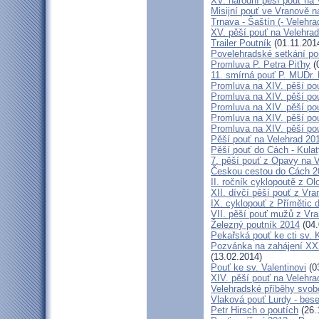
XV. národní pěší pouť na 
Misijní pouť ve Vranově n
Trnava - Šaštín (- Velehra
XV. pěší pouť na Velehrad
Trailer Poutník
(01.11.201
Povelehradské setkání po
Promluva P. Petra Piťhy
(
11. smírná pouť P. MUDr.
Promluva na XIV. pěší pou
Promluva na XIV. pěší pou
Promluva na XIV. pěší pou
Promluva na XIV. pěší pou
Promluva na XIV. pěší pou
Pěší pouť na Velehrad 201
Pěší pouť do Cách - Kulat
7. pěší pouť z Opavy na 
Českou cestou do Cách 
II. ročník cyklopoutě z 
XII. dívčí pěší pouť z Vr
IX. cyklopouť z Přímětic 
VII. pěší pouť mužů z Vra
Železný poutník 2014
(04.
Pekařská pouť ke cti sv.
Pozvánka na zahájení XXXI
(13.02.2014)
Pouť ke sv. Valentinovi
(0
XIV. pěší pouť na Velehra
Velehradské příběhy svob
Vlaková pouť Lurdy - bes
Petr Hirsch o poutích
(26.