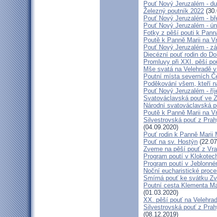
Pouť Nový Jeruzalém - d
Železný poutník 2022
(30.
Pouť Nový Jeruzalém - bř
Pouť Nový Jeruzalém - ún
Fotky z pěší pouti k Pann
Poutě k Panně Marii na V
Pouť Nový Jeruzalém - zá
Diecézní pouť rodin do D
Promluvy při XXI. pěší po
Mše svatá na Velehradě v
Poutní místa severních Č
Poděkování všem, kteří n
Pouť Nový Jeruzalém - ří
Svatováclavská pouť ve 
Národní svatováclavská p
Poutě k Panně Marii na V
Silvestrovská pouť z Prah
(04.09.2020)
Pouť rodin k Panně Marii 
Pouť na sv. Hostýn
(22.07
Zveme na pěší pouť z Vra
Program poutí v Klokotec
Program poutí v Jeblonné
Noční eucharistické proc
Smírná pouť ke svátku Z
Poutní cesta Klementa Ma
(01.03.2020)
XX. pěší pouť na Velehr
Silvestrovská pouť z Prah
(08.12.2019)