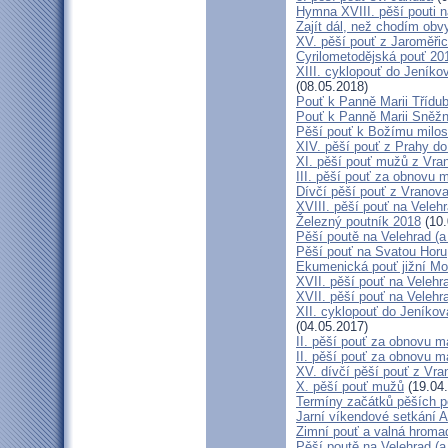
Hymna XVIII. pěší pouti n
Zajít dál, než chodím obv
XV. pěší pouť z Jaroměř
Cyrilometodějská pouť 201
XIII. cyklopouť do Jeníko
(08.05.2018)
Pouť k Panně Marii Třídu
Pouť k Panně Marii Sněž
Pěší pouť k Božímu milos
XIV. pěší pouť z Prahy d
XI. pěší pouť mužů z Vran
III. pěší pouť za obnovu m
Dívčí pěší pouť z Vranova
XVIII. pěší pouť na Veleh
Železný poutník 2018
(10.
Pěší poutě na Velehrad (a 
Pěší pouť na Svatou Horu
Ekumenická pouť jižní M
XVII. pěší pouť na Velehra
XVII. pěší pouť na Velehr
XII. cyklopouť do Jeníkov
(04.05.2017)
II. pěší pouť za obnovu ma
II. pěší pouť za obnovu m
XV. dívčí pěší pouť z Vra
X. pěší pouť mužů
(19.04
Termíny začátků pěších po
Jarní víkendové setkání A
Zimní pouť a valná hroma
Pěší poutě na Velehrad (a 