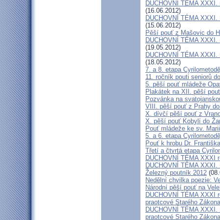
DUCHOVNÍ TÉMA XXXI. roč
(16.06.2012)
DUCHOVNÍ TÉMA XXXI. roč
(15.06.2012)
Pěší pouť z Mašovic do 
DUCHOVNÍ TÉMA XXXI. roč
(19.05.2012)
DUCHOVNÍ TÉMA XXXI. roč
(18.05.2012)
7. a 8. etapa Cyrilometod
11. ročník pouti seniorů d
5. pěší pouť mládeže Opa
Plakátek na XII. pěší pou
Pozvánka na svatojanskou
VIII. pěší pouť z Prahy d
X. dívčí pěší pouť z Vran
X. pěší pouť Kobylí do Ža
Pouť mládeže ke sv. Marii
5. a 6. etapa Cyrilometod
Pouť k hrobu Dr. Františ
Třetí a čtvrtá etapa Cyril
DUCHOVNÍ TÉMA XXXI roč
DUCHOVNÍ TÉMA XXXI. ro
Železný poutník 2012
(08.
Nedělní chvilka poezie: 
Národní pěší pouť na Vel
DUCHOVNÍ TÉMA XXXI ročn
praotcové Starého Zákon
DUCHOVNÍ TÉMA XXXI. roč
praotcové Starého Zákon