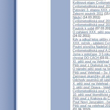
Květnové etapy Cyrilomet
Cyrilometodějská pouť 201
Putování 3. etapou XXX.
Železný poutník 2011
(15.
Nikdy!
(14.03.2011)
Cyrilometodějská pouť 2011
Cyrilometodějská pouť 2011
Poutník k sobě
(07.03.201
O zahájení XXX. pěší pout
(24.02.2011)
Kdy a odkud letos pěšky 
XXX. ročník - jubilejní Cy
Poutní písnička Nadešel 
Cyrilometodějská pouť A.
Jsme v poločase, 3,5 roku
chystat DO CÁCH
(03.01.
XI. pěší pouť na Velehrad
Pěší pouť z Drahotuš na 
O národní pěší pouti na V
Pěší pouť Velehrad – Sv.
Zajímavé okamžiky při pěš
Odchody poutníků při jubil
X. pěší pouť na Velehrad 
3. pěší pouť Opava - Vel
Cyrilometodějská pouť v 
10. pěší pouť litoměřické
Pěší pouť z Krakova do 
Pouť Nový Jeruzalém - če
Pěší pouť na velehrad 20
(01.06.2010)