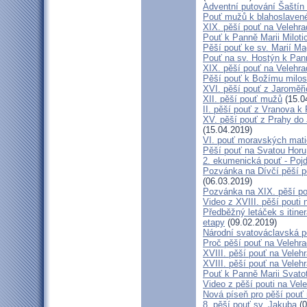
Adventní putování Šaštín 
Pouť mužů k blahoslave
XIX. pěší pouť na Velehra
Pouť k Panně Marii Miloti
Pěší pouť ke sv. Marií Ma
Pouť na sv. Hostýn k Pan
XIX. pěší pouť na Velehra
Pěší pouť k Božímu milos
XVI. pěší pouť z Jaroměř
XII. pěší pouť mužů
(15.0
II. pěší pouť z Vranova k
XV. pěší pouť z Prahy do
(15.04.2019)
VI. pouť moravských mat
Pěší pouť na Svatou Horu
2. ekumenická pouť - Poj
Pozvánka na Dívčí pěší p
(06.03.2019)
Pozvánka na XIX. pěší po
Video z XVIII. pěší pouti 
Předběžný letáček s itine
etapy
(09.02.2019)
Národní svatováclavská p
Proč pěší pouť na Velehr
XVIII. pěší pouť na Veleh
XVIII. pěší pouť na Velehr
Pouť k Panně Marii Svato
Video z pěší pouti na Vel
Nová píseň pro pěší pouť 
8. pěší pouť sv. Jakuba
(0