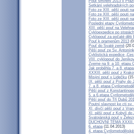
Pouť smíření 2013 v Praz
Setkání velehradských po
Foto ze XIII. pěší pouti na
Foto ze XIII. pěší pouti na
Foto ze XIII. pěší pouti na
Poslední etapy Cyrilometo
XIII. pěší pouť na Velehra
Cykloexpedice po stopách 
Cyklopouť za počaté děti 
Pouť k pramenům 2013
(0
Pouť do Svaté země
(20.0
Pěší pouť ze Sv. Antonín
Cyklistická expedice „Ces
VIII. cyklopouť do Jeníko
Zveme na 9. a 10. etapu C
Jak proběhla 7. a 8. etap
XXXIII. pěší pouť z Kra
Misijní pouť v Lidečku
(15
IX. pěší pouť z Prahy do 
7. a 8. etapa Cyrilometodě
Pěší pouť z Konstantinopo
5. a 6.etapa Cyrilometodě
Pěší pouť do Tří Dubů 20
Poutní slavnost ke cti sv.
XI. dívčí pěší pouť z Vra
XI. pěší pouť z Kobylí do
Svatojánská pouť v Žele
DUCHOVNÍ TÉMA XXXII. roč
6. etapa
(11.04.2013)
4. etapa Cyrilometodějské