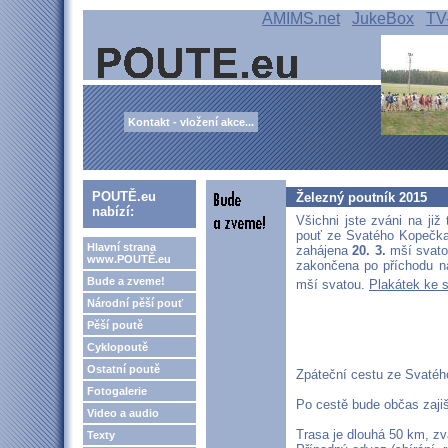
AMIMS.net
JukeBox
TV
Kontakt - vložení akce...
POUTĚ.eu
Železný poutník 2015
nabízí:
Všichni jste zváni na již 
pouť ze Svatého Kopečka
Hlavní strana
zahájena
20. 3.
mší svato
www.POUTĚ.eu
zakončena po příchodu n
Bude a zveme!
mší svatou.
Plakátek ke 
Národní pěší pouť
Pěší poutě
Cyklopoutě
Ostatní poutě
Zpáteční cestu ze Svatéh
Fotogalerie
Po cestě bude občas zajiš
Video a audio
Trasa je dlouhá 50 km, z
Texty