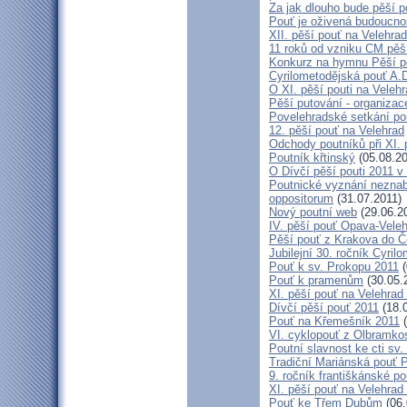
Za jak dlouho bude pěší p
Pouť je oživená budoucno
XII. pěší pouť na Velehr
11 roků od vzniku CM pěš
Konkurz na hymnu Pěší po
Cyrilometodějská pouť A.D
O XI. pěší pouti na Vele
Pěší putování - organiza
Povelehradské setkání po
12. pěší pouť na Velehrad
Odchody poutníků při XI. 
Poutník křtinský
(05.08.20
O Dívčí pěší pouti 2011 v 
Poutnické vyznání neznabo
oppositorum
(31.07.2011)
Nový poutní web
(29.06.2
IV. pěší pouť Opava-Vele
Pěší pouť z Krakova do Č
Jubilejní 30. ročník Cyril
Pouť k sv. Prokopu 2011
(
Pouť k pramenům
(30.05.
XI. pěší pouť na Velehrad
Dívčí pěší pouť 2011
(18.
Pouť na Křemešník 2011
(
VI. cyklopouť z Olbramko
Poutní slavnost ke cti sv.
Tradiční Mariánská pouť P
9. ročník františkánské p
XI. pěší pouť na Velehrad
Pouť ke Třem Dubům
(06.