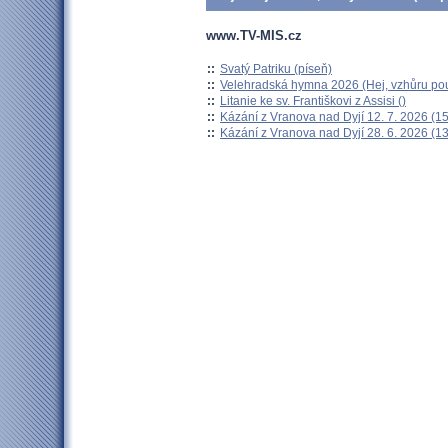
www.TV-MIS.cz
::
Svatý Patriku (píseň)
::
Velehradská hymna 2026 (Hej, vzhůru pou
::
Litanie ke sv. Františkovi z Assisi ()
::
Kázání z Vranova nad Dyjí 12. 7. 2026 (15
::
Kázání z Vranova nad Dyjí 28. 6. 2026 (13