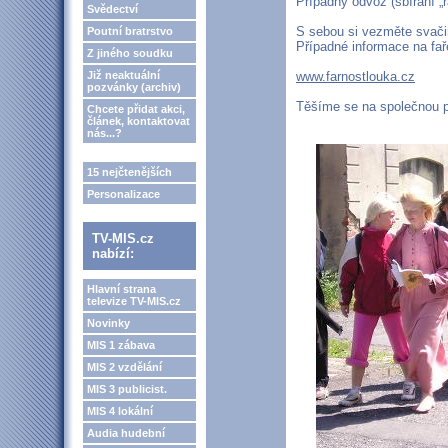
Případný odvoz (sbírání „
Svědectví
S sebou si vezměte svačin
Poutní bratrstvo
Případné informace na fa
Z jiného soudku
Již neaktuální
www.farnostlouka.cz
pozvánky (archiv)
Těšíme se na společnou p
Chcete přidat akci,
článek, kontaktovat
nás...?
15 nejčtenějších
Personalizace
TV-MIS.cz
nabízí:
Hlavní strana
televize TV-MIS.cz
Novinky
MIS 1 zábava
MIS 2 vzdělání
MIS 3 publicist.
MIS 4 lokální
Audia hudební