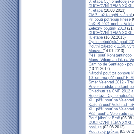
3. etapa Cyrilometodějské
DUCHOVNÍ TÉMA XXXII. roč
4. etapa
(10.03.2013)
CMP - už to opět začalo!
Při pouti potřebují kněze
(
JaKuB 2021 aneb z Veleh
Železný poutník 2013
(21.
DUCHOVNÍ TÉMA XXXII. roč
II. etapa
(16.02.2013)
Cyrilometodějská pouť 20
Poutní zájezd k 1150. výr
Moravu
(14.01.2013)
Pěší pouť Konstantinopol
Mons. Viliam Judák na Ve
Camino de Santiago - poví
(13.11.2012)
Národní pouť za obnovu k
10. smírná pěší pouť P. 
Směr Velehrad 2012 - Trai
Povelehradské setkání po
Ohlédnutí za CMP 2012 a 
Reportáž - Cyrilometodějs
XII. pěší pouť na Velehrad
Kajícná pouť Velehrad - S
XII. pěší pouť na Velehra
Pěší pouť z Velehradu na
Pouť jáhnů v Brně
(05.08.
DUCHOVNÍ TÉMA XXXI. roč
posiluje
(02.08.2012)
Poutnický průkaz
(03.07.2