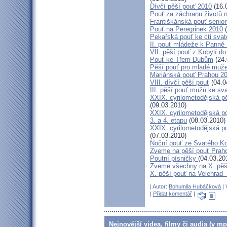
Dívčí pěší pouť 2010
(16.
Pouť za záchranu životů 
Františkánská pouť senior
Pouť na Peregrinek 2010
(
Pekařská pouť ke cti sva
II. pouť mládeže k Panně 
VII. pěší pouť z Kobylí do
Pouť ke Třem Dubům
(24.
Pěší pouť pro mladé muže
Mariánská pouť Prahou 2
VIII. dívčí pěší pouť
(04.0
III. pěší pouť mužů ke sv
XXIX. cyrilometodějská pě
(09.03.2010)
XXIX. cyrilometodějská p
3. a 4. etapu
(08.03.2010)
XXIX. cyrilometodějská p
(07.03.2010)
Noční pouť ze Svatého K
Zveme na pěší pouť Pra
Poutní písničky
(04.03.20
Zveme všechny na X. pěší
X. pěší pouť na Velehrad 
| Autor:
Bohumila Hubáčková
| 
|
Přidat komentář
|
Nejnovější videa, filmy či audia (v mp