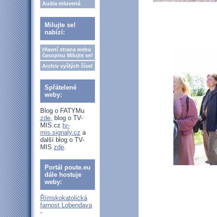
Audia mluvená
Milujte se!
nabízí:
Hlavní strana webu
časopisu Milujte se!
Archiv vyšlých čísel
Spřátelené
weby:
Blog o FATYMu
zde
, blog o TV-
MIS.cz
tv-
mis.signaly.cz
a
další blog o TV-
MIS
zde
.
Portál poute.eu
dále hostuje
weby:
Římskokatolická
farnost Lobendava
-