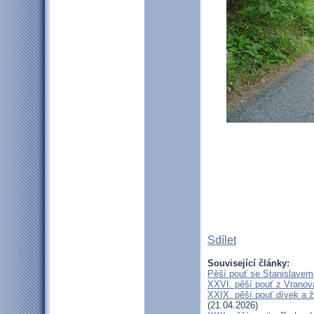
Sdílet
Související články:
Pěší pouť se Stanislavem
XXVI. pěší pouť z Vranova
XXIX. pěší pouť dívek a ž
(21.04.2026)