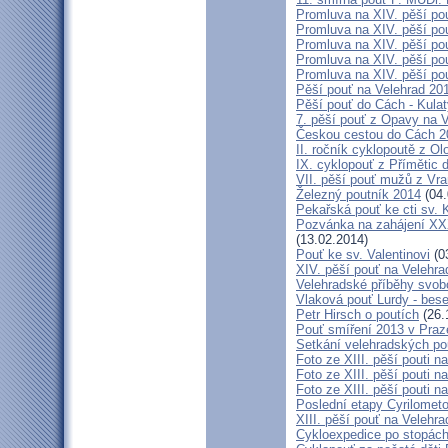
Promluva na XIV. pěší pou
Promluva na XIV. pěší pou
Promluva na XIV. pěší pou
Promluva na XIV. pěší pou
Promluva na XIV. pěší pou
Pěší pouť na Velehrad 201
Pěší pouť do Cách - Kulat
7. pěší pouť z Opavy na 
Českou cestou do Cách 
II. ročník cyklopoutě z 
IX. cyklopouť z Přímětic 
VII. pěší pouť mužů z Vra
Železný poutník 2014
(04.
Pekařská pouť ke cti sv.
Pozvánka na zahájení XXXI
(13.02.2014)
Pouť ke sv. Valentinovi
(0
XIV. pěší pouť na Velehra
Velehradské příběhy svob
Vlaková pouť Lurdy - bes
Petr Hirsch o poutích
(26.
Pouť smíření 2013 v Praz
Setkání velehradských po
Foto ze XIII. pěší pouti na
Foto ze XIII. pěší pouti na
Foto ze XIII. pěší pouti na
Poslední etapy Cyrilometo
XIII. pěší pouť na Velehra
Cykloexpedice po stopách 