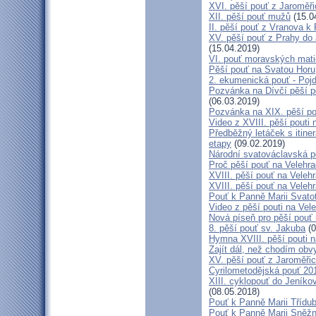
XVI. pěší pouť z Jaroměř
XII. pěší pouť mužů
(15.0
II. pěší pouť z Vranova k
XV. pěší pouť z Prahy do
(15.04.2019)
VI. pouť moravských mat
Pěší pouť na Svatou Horu
2. ekumenická pouť - Poj
Pozvánka na Dívčí pěší p
(06.03.2019)
Pozvánka na XIX. pěší po
Video z XVIII. pěší pouti 
Předběžný letáček s itine
etapy
(09.02.2019)
Národní svatováclavská p
Proč pěší pouť na Velehr
XVIII. pěší pouť na Veleh
XVIII. pěší pouť na Velehr
Pouť k Panně Marii Svato
Video z pěší pouti na Vel
Nová píseň pro pěší pouť 
8. pěší pouť sv. Jakuba
(0
Hymna XVIII. pěší pouti n
Zajít dál, než chodím obv
XV. pěší pouť z Jaroměř
Cyrilometodějská pouť 201
XIII. cyklopouť do Jeníko
(08.05.2018)
Pouť k Panně Marii Třídu
Pouť k Panně Marii Sněž