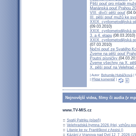
Pěší pouť pro mladé muže
Mariánská pouť Prahou 2
VIII. dívčí pěší pouť
(04.0
III. pěší pouť mužů ke sv
XXIX. cyrilometodějská pě
(09.03.2010)
XXIX. cyrilometodějská p
3. a 4. etapu
(08.03.2010)
XXIX. cyrilometodějská p
(07.03.2010)
Noční pouť ze Svatého K
Zveme na pěší pouť Pra
Poutní písničky
(04.03.20
Zveme všechny na X. pěší
X. pěší pouť na Velehrad 
| Autor:
Bohumila Hubáčková
| 
|
Přidat komentář
|
Nejnovější videa, filmy či audia (v mp
www.TV-MIS.cz
::
Svatý Patriku (píseň)
::
Velehradská hymna 2026 (Hej, vzhůru pou
::
Litanie ke sv. Františkovi z Assisi ()
::
Kázání z Vranova nad Dyjí 12. 7. 2026 (15