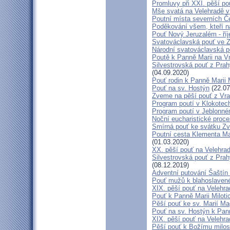
Promluvy při XXI. pěší po
Mše svatá na Velehradě v
Poutní místa severních Č
Poděkování všem, kteří n
Pouť Nový Jeruzalém - ří
Svatováclavská pouť ve 
Národní svatováclavská p
Poutě k Panně Marii na V
Silvestrovská pouť z Prah
(04.09.2020)
Pouť rodin k Panně Marii 
Pouť na sv. Hostýn
(22.07
Zveme na pěší pouť z Vra
Program poutí v Klokotec
Program poutí v Jeblonné
Noční eucharistické proc
Smírná pouť ke svátku Z
Poutní cesta Klementa Ma
(01.03.2020)
XX. pěší pouť na Velehr
Silvestrovská pouť z Prah
(08.12.2019)
Adventní putování Šaštín 
Pouť mužů k blahoslave
XIX. pěší pouť na Velehra
Pouť k Panně Marii Miloti
Pěší pouť ke sv. Marií Ma
Pouť na sv. Hostýn k Pan
XIX. pěší pouť na Velehra
Pěší pouť k Božímu milos