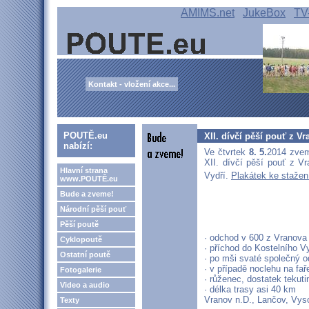
AMIMS.net
JukeBox
TV
Kontakt - vložení akce...
POUTĚ.eu
XII. dívčí pěší pouť z V
nabízí:
Ve čtvrtek
8. 5.
2014 zvem
XII. dívčí pěší pouť z V
Hlavní strana
Vydří.
Plakátek ke stažen
www.POUTĚ.eu
Bude a zveme!
Národní pěší pouť
Pěší poutě
· odchod v 600 z Vranova
Cyklopoutě
· příchod do Kostelního V
Ostatní poutě
· po mši svaté společný 
· v případě noclehu na fa
Fotogalerie
· růženec, dostatek tekutin
Video a audio
· délka trasy asi 40 km
Vranov n.D., Lančov, Vyso
Texty