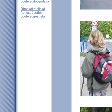
poute.eu/lobendava
Římskokatolická
farnost Jestřebí
-
poute.eu/jestrebi