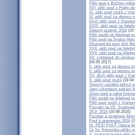
Pěší pouť k Božímu milos
XIV. pěší pouť z Prahy d
XI. pěší pouť mužů z Vran
III. pěší pouť za obnovu m
Dívčí pěší pouť z Vranova
XVIII. pěší pouť na Veleh
Železný poutník 2018
(10.
Pěší poutě na Velehrad (a 
Pěší pouť na Svatou Horu
Ekumenická pouť jižní M
XVII. pěší pouť na Velehra
XVII. pěší pouť na Velehr
XII. cyklopouť do Jeníkov
(04.05.2017)
II. pěší pouť za obnovu ma
II. pěší pouť za obnovu m
XV. dívčí pěší pouť z Vra
X. pěší pouť mužů
(19.04
Termíny začátků pěších po
Jarní víkendové setkání A
Zimní pouť a valná hroma
Pěší poutě na Velehrad (a 
Pěší pouť mužů z Vranova 
Pozvání na VII. Svatovácl
28.9. 2016
(19.09.2016)
Pozdrav a oznámení Mon
Pouť k pramenům 2016
(2
IX. PĚŠÍ POUŤ Opava-Ve
Ze Sv. Antonínka pěšky n
V. svatováclavská pěší p