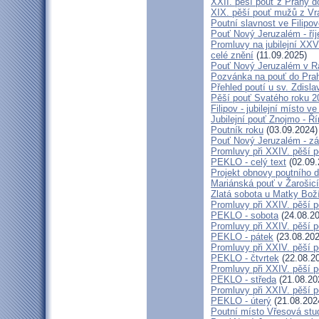
XXII. pěší pouť z Prahy 
XIX. pěší pouť mužů z Vr
Poutní slavnost ve Filipo
Pouť Nový Jeruzalém - ří
Promluvy na jubilejní XXV
celé znění
(11.09.2025)
Pouť Nový Jeruzalém v Ra
Pozvánka na pouť do Pra
Přehled poutí u sv. Zdisl
Pěší pouť Svatého roku 2
Filipov - jubilejní místo 
Jubilejní pouť Znojmo - 
Poutník roku
(03.09.2024)
Pouť Nový Jeruzalém - zá
Promluvy při XXIV. pěší 
PEKLO - celý text
(02.09.
Projekt obnovy poutního 
Mariánská pouť v Žarošic
Zlatá sobota u Matky Bož
Promluvy při XXIV. pěší 
PEKLO - sobota
(24.08.20
Promluvy při XXIV. pěší 
PEKLO - pátek
(23.08.202
Promluvy při XXIV. pěší 
PEKLO - čtvrtek
(22.08.2
Promluvy při XXIV. pěší 
PEKLO - středa
(21.08.20
Promluvy při XXIV. pěší 
PEKLO - úterý
(21.08.202
Poutní místo Vřesová st