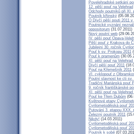
Povelehradské setkání po
12. pěší pouť na Velehrad
Odchody poutníků při XI. 
Poutník křtinský
(05.08.20
O Dívčí pěší pouti 2011 v 
Poutnické vyznání neznabo
oppositorum
(31.07.2011)
Nový poutní web
(29.06.2
IV. pěší pouť Opava-Vele
Pěší pouť z Krakova do Č
Jubilejní 30. ročník Cyril
Pouť k sv. Prokopu 2011
(
Pouť k pramenům
(30.05.
XI. pěší pouť na Velehrad
Dívčí pěší pouť 2011
(18.
Pouť na Křemešník 2011
(
VI. cyklopouť z Olbramko
Poutní slavnost ke cti sv.
Tradiční Mariánská pouť P
9. ročník františkánské p
XI. pěší pouť na Velehrad
Pouť ke Třem Dubům
(06.
Květnové etapy Cyrilomet
Cyrilometodějská pouť 201
Putování 3. etapou XXX.
Železný poutník 2011
(15.
Nikdy!
(14.03.2011)
Cyrilometodějská pouť 2011
Cyrilometodějská pouť 2011
Poutník k sobě
(07.03.201