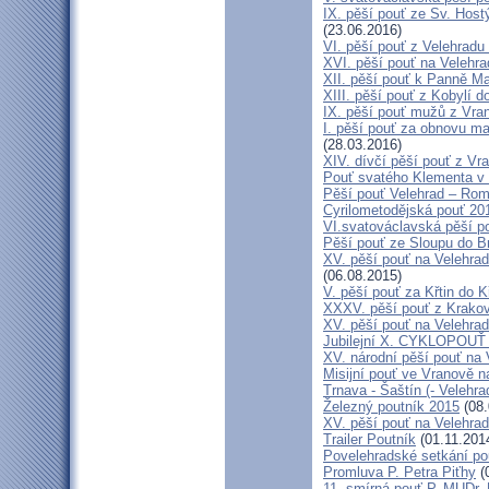
IX. pěší pouť ze Sv. Host
(23.06.2016)
VI. pěší pouť z Velehrad
XVI. pěší pouť na Velehra
XII. pěší pouť k Panně Ma
XIII. pěší pouť z Kobylí d
IX. pěší pouť mužů z Vran
I. pěší pouť za obnovu ma
(28.03.2016)
XIV. dívčí pěší pouť z Vr
Pouť svatého Klementa v 
Pěší pouť Velehrad – Rom
Cyrilometodějská pouť 20
VI.svatováclavská pěší p
Pěší pouť ze Sloupu do B
XV. pěší pouť na Velehrad
(06.08.2015)
V. pěší pouť za Křtin do K
XXXV. pěší pouť z Krako
XV. pěší pouť na Velehrad
Jubilejní X. CYKLOPOUŤ 
XV. národní pěší pouť na 
Misijní pouť ve Vranově n
Trnava - Šaštín (- Velehra
Železný poutník 2015
(08.
XV. pěší pouť na Velehrad
Trailer Poutník
(01.11.201
Povelehradské setkání po
Promluva P. Petra Piťhy
(
11. smírná pouť P. MUDr.