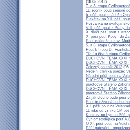
(18.05.2012)
7. a 8. etapa Cyrilometod
11. ročník pouti seniorů d
5. pěší pouť mládeže Opa
Plakátek na XII. pěší pou
Pozvánka na svatojanskou
VIII. pěší pouť z Prahy d
X. dívčí pěší pouť z Vran
X. pěší pouť Kobylí do Ža
Pouť mládeže ke sv. Marii
5. a 6. etapa Cyrilometod
Pouť k hrobu Dr. Františ
Třetí a čtvrtá etapa Cyril
DUCHOVNÍ TÉMA XXXI roč
DUCHOVNÍ TÉMA XXXI. ro
Železný poutník 2012
(08.
Nedělní chvilka poezie: 
Národní pěší pouť na Vel
DUCHOVNÍ TÉMA XXXI ročn
praotcové Starého Zákon
DUCHOVNÍ TÉMA XXXI. roč
praotcové Starého Zákon
Za jak dlouho bude pěší p
Pouť je oživená budoucno
XII. pěší pouť na Velehr
11 roků od vzniku CM pěš
Konkurz na hymnu Pěší po
Cyrilometodějská pouť A.D
O XI. pěší pouti na Vele
Pěší putování - organiza