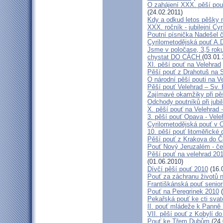
O zahájení XXX. pěší pout
(24.02.2011)
Kdy a odkud letos pěšky 
XXX. ročník - jubilejní Cy
Poutní písnička Nadešel 
Cyrilometodějská pouť A.
Jsme v poločase, 3,5 roku
chystat DO CÁCH
(03.01.
XI. pěší pouť na Velehrad
Pěší pouť z Drahotuš na 
O národní pěší pouti na V
Pěší pouť Velehrad – Sv.
Zajímavé okamžiky při pěš
Odchody poutníků při jubil
X. pěší pouť na Velehrad 
3. pěší pouť Opava - Vel
Cyrilometodějská pouť v 
10. pěší pouť litoměřické
Pěší pouť z Krakova do 
Pouť Nový Jeruzalém - če
Pěší pouť na velehrad 20
(01.06.2010)
Dívčí pěší pouť 2010
(16.
Pouť za záchranu životů 
Františkánská pouť senior
Pouť na Peregrinek 2010
(
Pekařská pouť ke cti sva
II. pouť mládeže k Panně 
VII. pěší pouť z Kobylí do
Pouť ke Třem Dubům
(24.