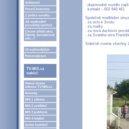
Svědectví
· doprovodné vozidlo zaji
· kontakt – 602 840 461
Poutní bratrstvo
Z jiného soudku
Společné modlitební úmys
Již neaktuální
· za úctu k životu
pozvánky (archiv)
· za matky
· za nová duchovní povolá
Chcete přidat akci,
· za Svatého otce Františ
článek, kontaktovat
nás...?
Srdečně zveme všechny ž
15 nejčtenějších
Personalizace
TV-MIS.cz
nabízí:
Hlavní strana
televize TV-MIS.cz
Novinky
MIS 1 zábava
MIS 2 vzdělání
MIS 3 publicist.
MIS 4 lokální
Audia hudební