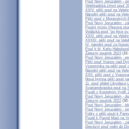
Pouť Nový Jeruzalém - ún
Velehradská zimní pouť 2
XXIV. pěší pouť na Velehr
Národní pěší pouť na Veleh
Pěší pouť z Moravských B
Pouť Nový Jeruzalém - zá
Poutní místo Vřesová st
Vodácká pouť "po řece sv
XXIII. pěší pouť na Veleh
XXXIII. pěší pouť na Vele
IV. národní pouť za hospi
Pouť k bl. Karlu Habsburs
Železný poutník 2023
(16.
Pouť Nový Jeruzalém - pr
Pěší pouť Vranov nad Dyj
Vzpomínka na pěší pouť 
Národní pěší pouť na Vel
XXII. pěší pouť z Vranova
Nová hymna pěší pouti na
11. pouť přátel Likvidace 
Svatoprokopská pouť na 
Poutě v Kostelním Vydří 
Pouť Nový Jeruzalém - d
Železný poutník 2022
(30.
Pouť Nový Jeruzalém - bř
Pouť Nový Jeruzalém - ún
Fotky z pěší pouti k Pann
Poutě k Panně Marii na V
Pouť Nový Jeruzalém - zá
Diecézní pouť rodin do D