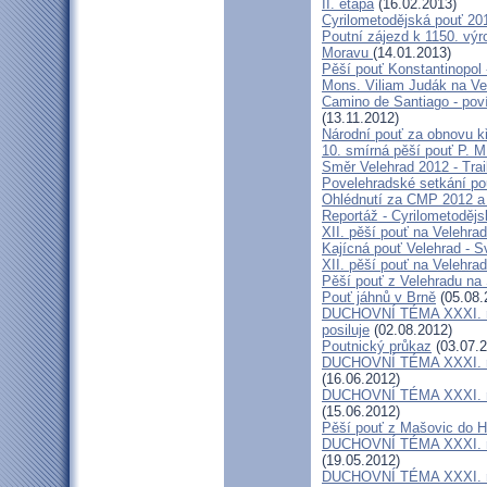
II. etapa
(16.02.2013)
Cyrilometodějská pouť 20
Poutní zájezd k 1150. výr
Moravu
(14.01.2013)
Pěší pouť Konstantinopol
Mons. Viliam Judák na Ve
Camino de Santiago - poví
(13.11.2012)
Národní pouť za obnovu k
10. smírná pěší pouť P. 
Směr Velehrad 2012 - Trai
Povelehradské setkání po
Ohlédnutí za CMP 2012 a 
Reportáž - Cyrilometodějs
XII. pěší pouť na Velehrad
Kajícná pouť Velehrad - S
XII. pěší pouť na Velehra
Pěší pouť z Velehradu na
Pouť jáhnů v Brně
(05.08.
DUCHOVNÍ TÉMA XXXI. roč
posiluje
(02.08.2012)
Poutnický průkaz
(03.07.2
DUCHOVNÍ TÉMA XXXI. roč
(16.06.2012)
DUCHOVNÍ TÉMA XXXI. roč
(15.06.2012)
Pěší pouť z Mašovic do 
DUCHOVNÍ TÉMA XXXI. roč
(19.05.2012)
DUCHOVNÍ TÉMA XXXI. roč