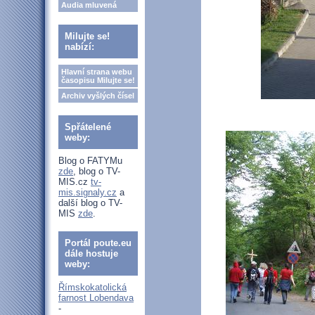
Audia mluvená
Milujte se!
nabízí:
Hlavní strana webu
časopisu Milujte se!
Archiv vyšlých čísel
Spřátelené
weby:
Blog o FATYMu
zde
, blog o TV-
MIS.cz
tv-
mis.signaly.cz
a
další blog o TV-
MIS
zde
.
Portál poute.eu
dále hostuje
weby:
Římskokatolická
farnost Lobendava
-