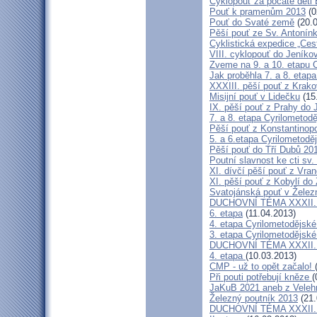
Cyklopouť za počaté děti 
Pouť k pramenům 2013
(0
Pouť do Svaté země
(20.0
Pěší pouť ze Sv. Antonín
Cyklistická expedice „Ces
VIII. cyklopouť do Jeníko
Zveme na 9. a 10. etapu C
Jak proběhla 7. a 8. etap
XXXIII. pěší pouť z Kra
Misijní pouť v Lidečku
(15
IX. pěší pouť z Prahy do 
7. a 8. etapa Cyrilometodě
Pěší pouť z Konstantinopo
5. a 6.etapa Cyrilometodě
Pěší pouť do Tří Dubů 20
Poutní slavnost ke cti sv.
XI. dívčí pěší pouť z Vra
XI. pěší pouť z Kobylí do
Svatojánská pouť v Žele
DUCHOVNÍ TÉMA XXXII. roč
6. etapa
(11.04.2013)
4. etapa Cyrilometodějské
3. etapa Cyrilometodějské
DUCHOVNÍ TÉMA XXXII. roč
4. etapa
(10.03.2013)
CMP - už to opět začalo!
Při pouti potřebují kněze
(
JaKuB 2021 aneb z Veleh
Železný poutník 2013
(21.
DUCHOVNÍ TÉMA XXXII. roč