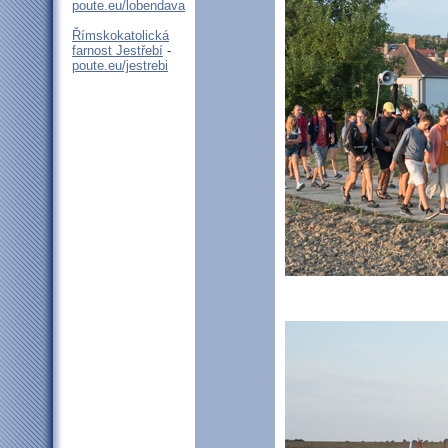
poute.eu/lobendava
Římskokatolická
farnost Jestřebí
-
poute.eu/jestrebi