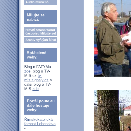
Audia mluvená
Milujte se!
nabízí:
Hlavní strana webu
časopisu Milujte se!
Archiv vyšlých čísel
Spřátelené
weby:
Blog o FATYMu
zde
, blog o TV-
MIS.cz
tv-
mis.signaly.cz
a
další blog o TV-
MIS
zde
.
Portál poute.eu
dále hostuje
weby:
Římskokatolická
farnost Lobendava
-