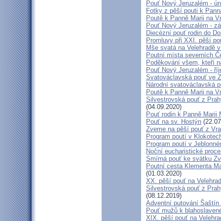
Pouť Nový Jeruzalém - ún
Fotky z pěší pouti k Pann
Poutě k Panně Marii na V
Pouť Nový Jeruzalém - zá
Diecézní pouť rodin do D
Promluvy při XXI. pěší po
Mše svatá na Velehradě v
Poutní místa severních Č
Poděkování všem, kteří n
Pouť Nový Jeruzalém - ří
Svatováclavská pouť ve 
Národní svatováclavská p
Poutě k Panně Marii na V
Silvestrovská pouť z Prah
(04.09.2020)
Pouť rodin k Panně Marii 
Pouť na sv. Hostýn
(22.07
Zveme na pěší pouť z Vra
Program poutí v Klokotec
Program poutí v Jeblonné
Noční eucharistické proc
Smírná pouť ke svátku Z
Poutní cesta Klementa Ma
(01.03.2020)
XX. pěší pouť na Velehr
Silvestrovská pouť z Prah
(08.12.2019)
Adventní putování Šaštín 
Pouť mužů k blahoslave
XIX. pěší pouť na Velehra