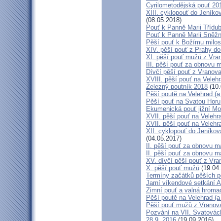
Cyrilometodějská pouť 201
XIII. cyklopouť do Jeníko
(08.05.2018)
Pouť k Panně Marii Třídu
Pouť k Panně Marii Sněž
Pěší pouť k Božímu milos
XIV. pěší pouť z Prahy d
XI. pěší pouť mužů z Vran
III. pěší pouť za obnovu m
Dívčí pěší pouť z Vranova
XVIII. pěší pouť na Veleh
Železný poutník 2018
(10.
Pěší poutě na Velehrad (a 
Pěší pouť na Svatou Horu
Ekumenická pouť jižní M
XVII. pěší pouť na Velehra
XVII. pěší pouť na Velehr
XII. cyklopouť do Jeníkov
(04.05.2017)
II. pěší pouť za obnovu ma
II. pěší pouť za obnovu m
XV. dívčí pěší pouť z Vra
X. pěší pouť mužů
(19.04
Termíny začátků pěších po
Jarní víkendové setkání A
Zimní pouť a valná hroma
Pěší poutě na Velehrad (a 
Pěší pouť mužů z Vranova 
Pozvání na VII. Svatovácl
28.9. 2016
(19.09.2016)