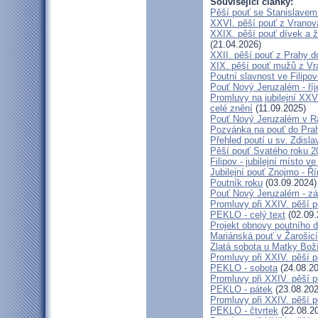
Související články:
Pěší pouť se Stanislavem
XXVI. pěší pouť z Vranova
XXIX. pěší pouť dívek a ž
(21.04.2026)
XXII. pěší pouť z Prahy 
XIX. pěší pouť mužů z Vr
Poutní slavnost ve Filipo
Pouť Nový Jeruzalém - ří
Promluvy na jubilejní XXV
celé znění
(11.09.2025)
Pouť Nový Jeruzalém v Ra
Pozvánka na pouť do Pra
Přehled poutí u sv. Zdisl
Pěší pouť Svatého roku 2
Filipov - jubilejní místo 
Jubilejní pouť Znojmo - 
Poutník roku
(03.09.2024)
Pouť Nový Jeruzalém - zá
Promluvy při XXIV. pěší 
PEKLO - celý text
(02.09.
Projekt obnovy poutního 
Mariánská pouť v Žarošic
Zlatá sobota u Matky Bož
Promluvy při XXIV. pěší 
PEKLO - sobota
(24.08.20
Promluvy při XXIV. pěší 
PEKLO - pátek
(23.08.202
Promluvy při XXIV. pěší 
PEKLO - čtvrtek
(22.08.2