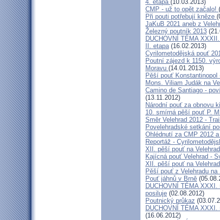
4. etapa
(10.03.2013)
CMP - už to opět začalo!
Při pouti potřebují kněze
(
JaKuB 2021 aneb z Veleh
Železný poutník 2013
(21.
DUCHOVNÍ TÉMA XXXII. roč
II. etapa
(16.02.2013)
Cyrilometodějská pouť 20
Poutní zájezd k 1150. výr
Moravu
(14.01.2013)
Pěší pouť Konstantinopol
Mons. Viliam Judák na Ve
Camino de Santiago - poví
(13.11.2012)
Národní pouť za obnovu k
10. smírná pěší pouť P. 
Směr Velehrad 2012 - Trai
Povelehradské setkání po
Ohlédnutí za CMP 2012 a 
Reportáž - Cyrilometodějs
XII. pěší pouť na Velehrad
Kajícná pouť Velehrad - S
XII. pěší pouť na Velehra
Pěší pouť z Velehradu na
Pouť jáhnů v Brně
(05.08.
DUCHOVNÍ TÉMA XXXI. roč
posiluje
(02.08.2012)
Poutnický průkaz
(03.07.2
DUCHOVNÍ TÉMA XXXI. roč
(16.06.2012)