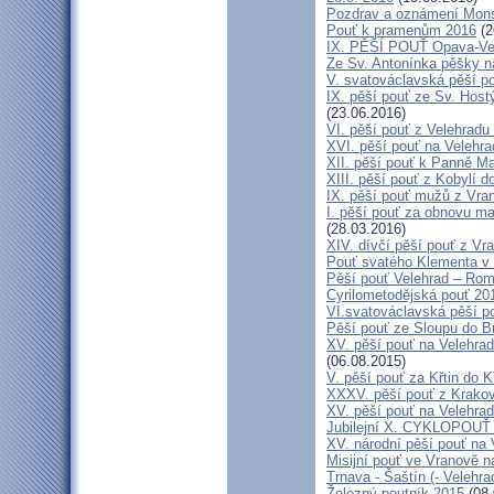
Pozdrav a oznámení Mon
Pouť k pramenům 2016
(2
IX. PĚŠÍ POUŤ Opava-Ve
Ze Sv. Antonínka pěšky n
V. svatováclavská pěší p
IX. pěší pouť ze Sv. Host
(23.06.2016)
VI. pěší pouť z Velehrad
XVI. pěší pouť na Velehra
XII. pěší pouť k Panně Ma
XIII. pěší pouť z Kobylí d
IX. pěší pouť mužů z Vran
I. pěší pouť za obnovu ma
(28.03.2016)
XIV. dívčí pěší pouť z Vr
Pouť svatého Klementa v 
Pěší pouť Velehrad – Rom
Cyrilometodějská pouť 20
VI.svatováclavská pěší p
Pěší pouť ze Sloupu do B
XV. pěší pouť na Velehrad
(06.08.2015)
V. pěší pouť za Křtin do K
XXXV. pěší pouť z Krako
XV. pěší pouť na Velehrad
Jubilejní X. CYKLOPOUŤ 
XV. národní pěší pouť na 
Misijní pouť ve Vranově n
Trnava - Šaštín (- Velehra
Železný poutník 2015
(08.