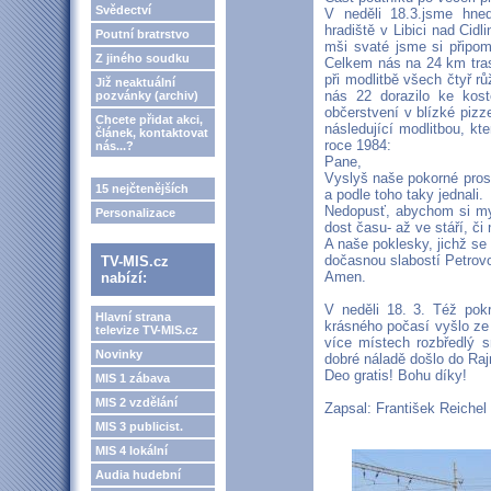
Svědectví
V neděli 18.3.jsme hne
hradiště v Libici nad Cidl
Poutní bratrstvo
mši svaté jsme si připo
Z jiného soudku
Celkem nás na 24 km tras
při modlitbě všech čtyř r
Již neaktuální
nás 22 dorazilo ke kos
pozvánky (archiv)
občerstvení v blízké pizze
Chcete přidat akci,
následující modlitbou, kte
článek, kontaktovat
roce 1984:
nás...?
Pane,
Vyslyš naše pokorné pros
15 nejčtenějších
a podle toho taky jednali.
Nedopusť, abychom si my
Personalizace
dost času- až ve stáří, či
A naše poklesky, jichž se
dočasnou slabostí Petrovo
TV-MIS.cz
Amen.
nabízí:
V neděli 18. 3. Též pok
Hlavní strana
krásného počasí vyšlo ze
televize TV-MIS.cz
více místech rozbředlý s
Novinky
dobré náladě došlo do Raj
Deo gratis! Bohu díky!
MIS 1 zábava
MIS 2 vzdělání
Zapsal: František Reichel
MIS 3 publicist.
MIS 4 lokální
Audia hudební