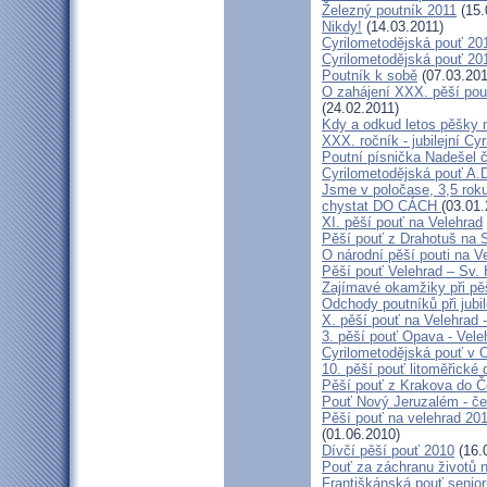
Železný poutník 2011
(15.
Nikdy!
(14.03.2011)
Cyrilometodějská pouť 2011
Cyrilometodějská pouť 2011
Poutník k sobě
(07.03.201
O zahájení XXX. pěší pout
(24.02.2011)
Kdy a odkud letos pěšky 
XXX. ročník - jubilejní Cy
Poutní písnička Nadešel 
Cyrilometodějská pouť A.
Jsme v poločase, 3,5 roku
chystat DO CÁCH
(03.01.
XI. pěší pouť na Velehrad
Pěší pouť z Drahotuš na 
O národní pěší pouti na V
Pěší pouť Velehrad – Sv.
Zajímavé okamžiky při pěš
Odchody poutníků při jubil
X. pěší pouť na Velehrad 
3. pěší pouť Opava - Vel
Cyrilometodějská pouť v 
10. pěší pouť litoměřické
Pěší pouť z Krakova do 
Pouť Nový Jeruzalém - če
Pěší pouť na velehrad 20
(01.06.2010)
Dívčí pěší pouť 2010
(16.
Pouť za záchranu životů 
Františkánská pouť senior