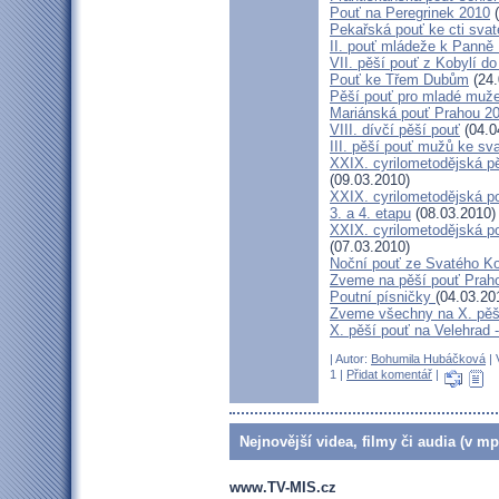
Pouť na Peregrinek 2010
(
Pekařská pouť ke cti sva
II. pouť mládeže k Panně 
VII. pěší pouť z Kobylí do
Pouť ke Třem Dubům
(24.
Pěší pouť pro mladé muže
Mariánská pouť Prahou 2
VIII. dívčí pěší pouť
(04.0
III. pěší pouť mužů ke sv
XXIX. cyrilometodějská pě
(09.03.2010)
XXIX. cyrilometodějská p
3. a 4. etapu
(08.03.2010)
XXIX. cyrilometodějská p
(07.03.2010)
Noční pouť ze Svatého K
Zveme na pěší pouť Pra
Poutní písničky
(04.03.20
Zveme všechny na X. pěší
X. pěší pouť na Velehrad 
| Autor:
Bohumila Hubáčková
| 
1 |
Přidat komentář
|
Nejnovější videa, filmy či audia (v mp
www.TV-MIS.cz