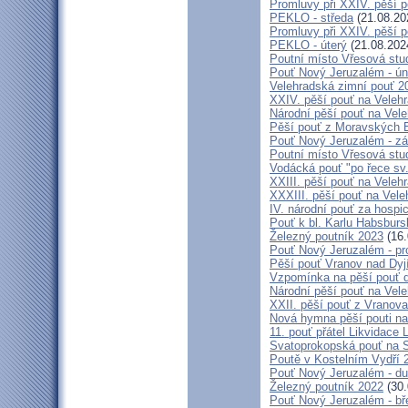
Promluvy při XXIV. pěší 
PEKLO - středa
(21.08.20
Promluvy při XXIV. pěší 
PEKLO - úterý
(21.08.202
Poutní místo Vřesová st
Pouť Nový Jeruzalém - ún
Velehradská zimní pouť 2
XXIV. pěší pouť na Velehr
Národní pěší pouť na Veleh
Pěší pouť z Moravských B
Pouť Nový Jeruzalém - zá
Poutní místo Vřesová st
Vodácká pouť "po řece sv
XXIII. pěší pouť na Veleh
XXXIII. pěší pouť na Vele
IV. národní pouť za hospi
Pouť k bl. Karlu Habsburs
Železný poutník 2023
(16.
Pouť Nový Jeruzalém - pr
Pěší pouť Vranov nad Dyj
Vzpomínka na pěší pouť 
Národní pěší pouť na Vel
XXII. pěší pouť z Vranova
Nová hymna pěší pouti na
11. pouť přátel Likvidace 
Svatoprokopská pouť na 
Poutě v Kostelním Vydří 
Pouť Nový Jeruzalém - d
Železný poutník 2022
(30.
Pouť Nový Jeruzalém - bř