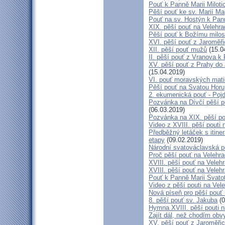
Pouť k Panně Marii Miloti
Pěší pouť ke sv. Marií Ma
Pouť na sv. Hostýn k Pan
XIX. pěší pouť na Velehra
Pěší pouť k Božímu milos
XVI. pěší pouť z Jaroměř
XII. pěší pouť mužů
(15.0
II. pěší pouť z Vranova k
XV. pěší pouť z Prahy do
(15.04.2019)
VI. pouť moravských mat
Pěší pouť na Svatou Horu
2. ekumenická pouť - Poj
Pozvánka na Dívčí pěší p
(06.03.2019)
Pozvánka na XIX. pěší po
Video z XVIII. pěší pouti 
Předběžný letáček s itine
etapy
(09.02.2019)
Národní svatováclavská p
Proč pěší pouť na Velehr
XVIII. pěší pouť na Veleh
XVIII. pěší pouť na Velehr
Pouť k Panně Marii Svato
Video z pěší pouti na Vel
Nová píseň pro pěší pouť 
8. pěší pouť sv. Jakuba
(0
Hymna XVIII. pěší pouti n
Zajít dál, než chodím obv
XV. pěší pouť z Jaroměř