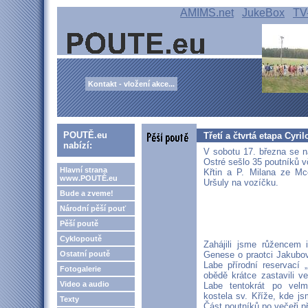
AMIMS.net
JukeBox
TV
Kontakt - vložení akce...
POUTĚ.eu
Třetí a čtvrtá etapa Cyr
nabízí:
V sobotu 17. března se n
Ostré sešlo 35 poutníků v
Hlavní strana
Křtin a P. Milana ze Mce
www.POUTĚ.eu
Uršuly na vozíčku.
Bude a zveme!
Národní pěší pouť
Pěší poutě
Cyklopoutě
Zahájili jsme růžencem 
Ostatní poutě
Genese o praotci Jakubo
Labe přírodní reservací
Fotogalerie
obědě krátce zastavili ve
Video a audio
Labe tentokrát po velm
kostela sv. Kříže, kde j
Texty
Část poutníků po večeři př