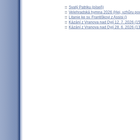
::
Svatý Patriku (píseň)
::
Velehradská hymna 2026 (Hej, vzhůru pou
::
Litanie ke sv. Františkovi z Assisi ()
::
Kázání z Vranova nad Dyjí 12. 7. 2026 (15
::
Kázání z Vranova nad Dyjí 28. 6. 2026 (13