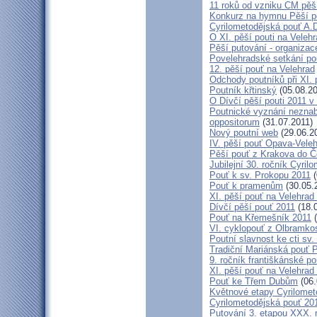
11 roků od vzniku CM pěš
Konkurz na hymnu Pěší po
Cyrilometodějská pouť A.D
O XI. pěší pouti na Vele
Pěší putování - organiza
Povelehradské setkání po
12. pěší pouť na Velehrad
Odchody poutníků při XI. 
Poutník křtinský
(05.08.20
O Dívčí pěší pouti 2011 v 
Poutnické vyznání neznabo
oppositorum
(31.07.2011)
Nový poutní web
(29.06.2
IV. pěší pouť Opava-Vele
Pěší pouť z Krakova do Č
Jubilejní 30. ročník Cyril
Pouť k sv. Prokopu 2011
(
Pouť k pramenům
(30.05.
XI. pěší pouť na Velehrad
Dívčí pěší pouť 2011
(18.
Pouť na Křemešník 2011
(
VI. cyklopouť z Olbramko
Poutní slavnost ke cti sv.
Tradiční Mariánská pouť P
9. ročník františkánské p
XI. pěší pouť na Velehrad
Pouť ke Třem Dubům
(06.
Květnové etapy Cyrilomet
Cyrilometodějská pouť 201
Putování 3. etapou XXX.