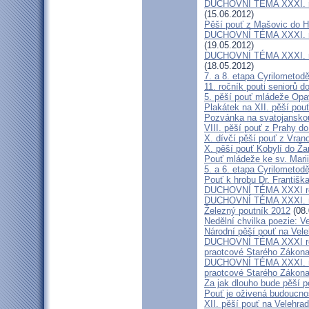
DUCHOVNÍ TÉMA XXXI. roč
(15.06.2012)
Pěší pouť z Mašovic do 
DUCHOVNÍ TÉMA XXXI. roč
(19.05.2012)
DUCHOVNÍ TÉMA XXXI. roč
(18.05.2012)
7. a 8. etapa Cyrilometod
11. ročník pouti seniorů d
5. pěší pouť mládeže Opa
Plakátek na XII. pěší pou
Pozvánka na svatojanskou
VIII. pěší pouť z Prahy d
X. dívčí pěší pouť z Vran
X. pěší pouť Kobylí do Ža
Pouť mládeže ke sv. Marii
5. a 6. etapa Cyrilometod
Pouť k hrobu Dr. Františ
DUCHOVNÍ TÉMA XXXI roč
DUCHOVNÍ TÉMA XXXI. ro
Železný poutník 2012
(08.
Nedělní chvilka poezie: 
Národní pěší pouť na Vel
DUCHOVNÍ TÉMA XXXI ročn
praotcové Starého Zákon
DUCHOVNÍ TÉMA XXXI. roč
praotcové Starého Zákon
Za jak dlouho bude pěší p
Pouť je oživená budoucno
XII. pěší pouť na Velehr