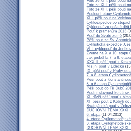
Foto ze XIII. pěší pouti na
Foto ze XIII. pěší pouti na
Foto ze XIII. pěší pouti na
Poslední etapy Cyrilometo
XIII. pěší pouť na Velehra
Cykloexpedice po stopách 
Cyklopouť za počaté děti 
Pouť k pramenům 2013
(0
Pouť do Svaté země
(20.0
Pěší pouť ze Sv. Antonín
Cyklistická expedice „Ces
VIII. cyklopouť do Jeníko
Zveme na 9. a 10. etapu C
Jak proběhla 7. a 8. etap
XXXIII. pěší pouť z Kra
Misijní pouť v Lidečku
(15
IX. pěší pouť z Prahy do 
7. a 8. etapa Cyrilometodě
Pěší pouť z Konstantinopo
5. a 6.etapa Cyrilometodě
Pěší pouť do Tří Dubů 20
Poutní slavnost ke cti sv.
XI. dívčí pěší pouť z Vra
XI. pěší pouť z Kobylí do
Svatojánská pouť v Žele
DUCHOVNÍ TÉMA XXXII. roč
6. etapa
(11.04.2013)
4. etapa Cyrilometodějské
3. etapa Cyrilometodějské
DUCHOVNÍ TÉMA XXXII. roč