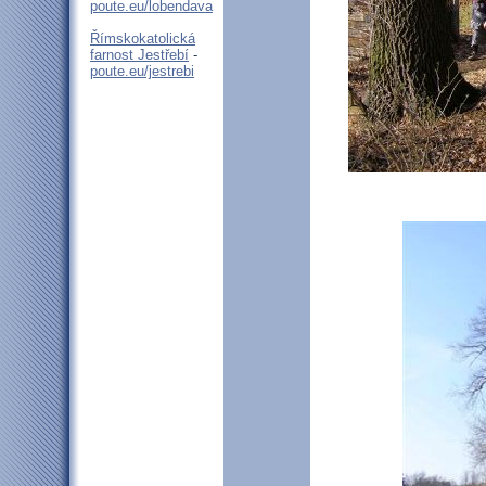
poute.eu/lobendava
Římskokatolická
farnost Jestřebí
-
poute.eu/jestrebi