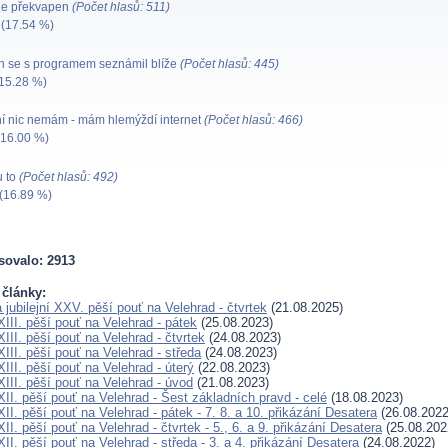
le překvapen
(Počet hlasů: 511)
(17.54 %)
 se s programem seznámil blíže
(Počet hlasů: 445)
15.28 %)
ní nic nemám - mám hlemýždí internet
(Počet hlasů: 466)
16.00 %)
 to
(Počet hlasů: 492)
(16.89 %)
sovalo: 2913
 články:
jubilejní XXV. pěší pouť na Velehrad - čtvrtek
(21.08.2025)
III. pěší pouť na Velehrad - pátek
(25.08.2023)
II. pěší pouť na Velehrad - čtvrtek
(24.08.2023)
II. pěší pouť na Velehrad - středa
(24.08.2023)
II. pěší pouť na Velehrad - úterý
(22.08.2023)
III. pěší pouť na Velehrad - úvod
(21.08.2023)
II. pěší pouť na Velehrad - Šest základních pravd - celé
(18.08.2023)
I. pěší pouť na Velehrad - pátek - 7. 8. a 10. přikázání Desatera
(26.08.2022
I. pěší pouť na Velehrad - čtvrtek - 5., 6. a 9. přikázání Desatera
(25.08.202
I. pěší pouť na Velehrad - středa - 3. a 4. přikázání Desatera
(24.08.2022)