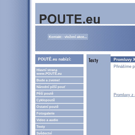
Kontakt - vložení akce...
POUTĚ.eu nabízí:
Promluvy XX
Přinášíme p
Hlavní strana
www.POUTĚ.eu
Bude a zveme!
Národní pěší pouť
Pěší poutě
Promluvy z 
Cyklopoutě
Ostatní poutě
Fotogalerie
Video a audio
Texty
Svědectví