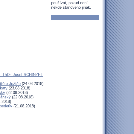
používat, pokud není
někde stanoveno jinak.
ns. ThDr. Josef SCHINZEL
ítěte Ježíše
(24.08.2018)
lkaty
(23.08.2018)
cký
(22.08.2018)
duánský
(22.08.2018)
.2018)
ebedeův
(21.08.2018)