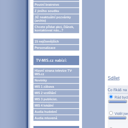
Poutní bratrstvo
Z jiného soudku
Již neaktuální pozvánky
(archiv)
Chcete přidat akci, článek,
kontaktovat nás...?
15 nejčtenějších
Personalizace
TV-MIS.cz nabízí:
Hlavní strana televize TV-
MIS.cz
Sdílet
Novinky
MIS 1 zábava
Co říkáš na 
MIS 2 vzdělání
Rád bych
MIS 3 publicist.
MIS 4 lokální
Audia hudební
Viděl js
Audia mluvená