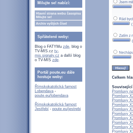
Jsem mi
Milujte se! nabízí:
Hlavní strana webu časopisu
Milujte se!
Rád bych
Archiv vyšlých čísel
(
Zatím z 
Spřátelené weby:
(
Blog o FATYMu
zde
, blog o
TV-MIS.cz
tv-
Nechápu
mis.signaly.cz
a další blog
o TV-MIS
zde
.
Portál poute.eu dále
hostuje weby:
Celkem hla
Římskokatolická farnost
Související
Lobendava
-
Promluvy na 
poute.eu/lobendava
Promluvy XX
Promluvy XXI
Římskokatolická farnost
Promluvy XXI
Jestřebí
-
poute.eu/jestrebi
Promluvy XXI
Promluvy XX
Promluvy XX
Promluvy XXI
Promluvy XXI
Promluvy XXI