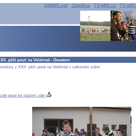
AMIMS.net
JukeBox
TV-MIS.cz
TV-MIS
II. pěší pouť na Velehrad - Desatero
romluvy z XXII. pěší pouti na Velehrad v celkovém znění.
celé pouti ke stažení zde!