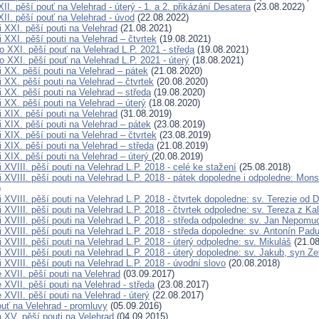
I. pěší pouť na Velehrad - úterý - 1. a 2. přikázání Desatera
(23.08.2022)
II. pěší pouť na Velehrad - úvod
(22.08.2022)
 XXI. pěší pouti na Velehrad
(21.08.2021)
 XXI. pěší pouti na Velehrad – čtvrtek
(19.08.2021)
o XXI. pěší pouť na Velehrad L.P. 2021 - středa
(19.08.2021)
 XXI. pěší pouť na Velehrad L.P. 2021 - úterý
(18.08.2021)
i XX. pěší pouti na Velehrad – pátek
(21.08.2020)
 XX. pěší pouti na Velehrad – čtvrtek
(20.08.2020)
 XX. pěší pouti na Velehrad – středa
(19.08.2020)
 XX. pěší pouti na Velehrad – úterý
(18.08.2020)
 XIX. pěší pouti na Velehrad
(31.08.2019)
 XIX. pěší pouti na Velehrad – pátek
(23.08.2019)
 XIX. pěší pouti na Velehrad – čtvrtek
(23.08.2019)
 XIX. pěší pouti na Velehrad – středa
(21.08.2019)
 XIX. pěší pouti na Velehrad – úterý
(20.08.2019)
 XVIII. pěší pouti na Velehrad L.P. 2018 - celé ke stažení
(25.08.2018)
i XVIII. pěší pouti na Velehrad L.P. 2018 - pátek dopoledne i odpoledne: Mo
)
 XVIII. pěší pouti na Velehrad L.P. 2018 - čtvrtek dopoledne: sv. Terezie od D
 XVIII. pěší pouti na Velehrad L.P. 2018 - čtvrtek odpoledne: sv. Tereza z Ka
i XVIII. pěší pouti na Velehrad L.P. 2018 - středa odpoledne: sv. Jan Nepomu
i XVIII. pěší pouti na Velehrad L.P. 2018 - středa dopoledne: sv. Antonín Pa
 XVIII. pěší pouti na Velehrad L.P. 2018 - úterý odpoledne: sv. Mikuláš
(21.08
 XVIII. pěší pouti na Velehrad L.P. 2018 - úterý dopoledne: sv. Jakub, syn Z
 XVIII. pěší pouti na Velehrad L.P. 2018 - úvodní slovo
(20.08.2018)
 XVII. pěší pouti na Velehrad
(03.09.2017)
XVII. pěší pouti na Velehrad - středa
(23.08.2017)
XVII. pěší pouti na Velehrad - úterý
(22.08.2017)
ouť na Velehrad - promluvy
(05.09.2016)
 XV. pěší pouti na Velehrad
(04.09.2015)