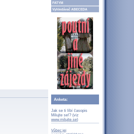
FATYM
Vyhledávač ABECEDA
Anketa:
Jak se ti líbí časopis
Milujte se!? (viz
www.milujte.se
)
Vůbec jej