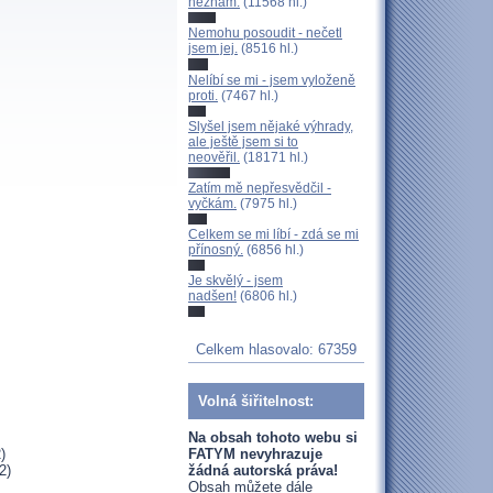
neznám.
(11568 hl.)
Nemohu posoudit - nečetl
jsem jej.
(8516 hl.)
Nelíbí se mi - jsem vyloženě
proti.
(7467 hl.)
Slyšel jsem nějaké výhrady,
ale ještě jsem si to
neověřil.
(18171 hl.)
Zatím mě nepřesvědčil -
vyčkám.
(7975 hl.)
Celkem se mi líbí - zdá se mi
přínosný.
(6856 hl.)
Je skvělý - jsem
nadšen!
(6806 hl.)
Celkem hlasovalo: 67359
Volná šiřitelnost:
Na obsah tohoto webu si
)
FATYM nevyhrazuje
2)
žádná autorská práva!
Obsah můžete dále