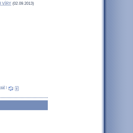
Ů VÍRY
(02.09.2013)
ntář
|