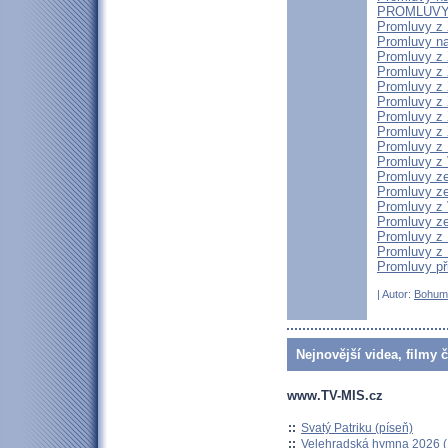
PROMLUVY 
Promluvy z X
Promluvy na
Promluvy z X
Promluvy z X
Promluvy z X
Promluvy z X
Promluvy z X
Promluvy z 
Promluvy z 
Promluvy z V
Promluvy ze
Promluvy ze 
Promluvy z V
Promluvy ze
Promluvy z I
Promluvy z I
Promluvy při
| Autor:
Bohum
Nejnovější videa, filmy 
www.TV-MIS.cz
::
Svatý Patriku (píseň)
::
Velehradská hymna 2026 (H