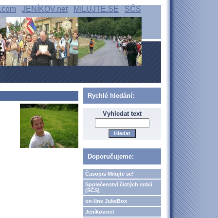
.com
JENÍKOV.net
MILUJTE.SE
SČS
Rychlé hledání:
Vyhledat text
Doporučujeme:
Časopis Milujte se!
Společenství čistých srdcí
(SČS)
on-line JukeBox
Jeníkov.net