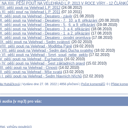
NA XIII. PĚŠÍ POUŤ NA VELEHRAD L.P. 2013 V ROCE VÍRY - 12 ČLÁNK
II. pěší pouti na Velehrad L.P. 2012
(24.08.2012)
 XI. pěší pouť na Velehrad L.P. 2011
(07.10.2011)
. pěší pouti na Velehrad - Desatero - závěr
(21.08.2010)
. pěší pouti na Velehrad - Desatero - 7., 10. a 8. přikázání
(20.08.2010)
. pěší pouti na Velehrad - Desatero - 5., 6. a 9. přikázání
(19.08.2010)
. pěší pouti na Velehrad - Desatero - 3. a 4. přikázání
(18.08.2010)
. pěší pouti na Velehrad - Desatero - 1. a 2. přikázání
(17.08.2010)
X. pěší pouti na Velehrad - Desatero - úvodní promluva
(17.08.2010)
IX. pěší pouti na Velehrad - Sedm svátostí
(20.02.2010)
III. pěší pouti na Velehrad - Modlitba Páně
(19.02.2010)
 VII. pěší pouti na Velehrad - Sedm darů Ducha svatého
(18.02.2010)
VI. pěší pouti na Velehrad - Smrt, soud, nebe, peklo
(17.02.2010)
. pěší pouti na Velehrad - Eucharistie
(16.02.2010)
 IV. pěší pouti na Velehrad - Šest základních pravd
(15.02.2010)
II. pěší pouti na Velehrad - Ctnosti
(14.02.2010)
I. pěší pouti na Velehrad - Mše svatá
(13.02.2010)
 I. pěší pouti na Velehrad - Sedm hlavních hříchů
(12.02.2010)
ila Hubáčková
| Vydáno dne 27. 08. 2022 | 4856 přečtení |
Počet komentářů
: 0 |
Přidat kome
či audia (v mp3) pro vás:
ej, vzhůru poutníci)