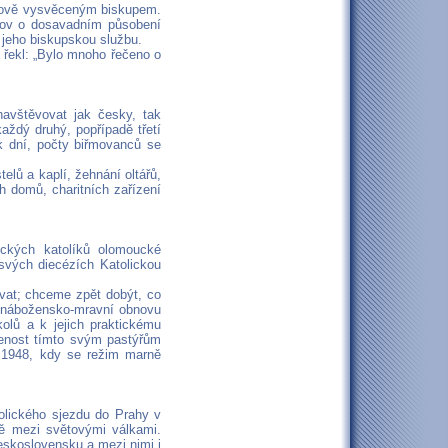
 nově vysvěceným biskupem.
lov o dosavadním působení
 jeho biskupskou službu.
 řekl: „Bylo mnoho řečeno o
avštěvovat jak česky, tak
aždý druhý, popřípadě třetí
ik dní, počty biřmovanců se
elů a kaplí, žehnání oltářů,
h domů, charitních zařízení
eckých katolíků olomoucké
svých diecézích Katolickou
ovat; chceme zpět dobýt, co
ce nábožensko-mravní obnovu
olů a k jejich praktickému
venost tímto svým pastýřům
 1948, kdy se režim marně
tolického sjezdu do Prahy v
bě mezi světovými válkami.
Československu a mezi nimi i