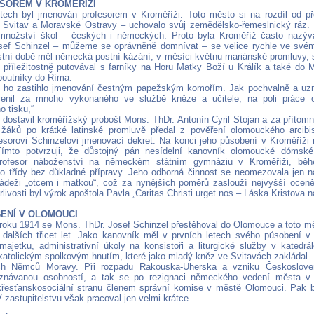
ESOREM V KROMĚŘÍŽI
etech byl jmenován profesorem v Kroměříži. Toto město si na rozdíl od p
 Svitav a Moravské Ostravy – uchovalo svůj zemědělsko-řemeslnický ráz.
 množství škol – českých i německých. Proto byla Kroměříž často nazýv
sef Schinzel – můžeme se oprávněně domnívat – se velice rychle ve svém 
tní době měl německá postní kázání, v měsíci květnu mariánské promluvy, 
 příležitostně putovával s farníky na Horu Matky Boží u Králík a také do M
poutníky do Říma.
 ho zastihlo jmenování čestným papežským komořím. Jak pochvalně a uzn
enil za mnoho vykonaného ve službě kněze a učitele, na poli práce o
o tisku,“
 dostavil kroměřížský probošt Mons. ThDr. Antonín Cyril Stojan a za přítom
 žáků po krátké latinské promluvě předal z pověření olomouckého arcib
esorovi Schinzelovi jmenovací dekret. Na konci jeho působení v Kroměříži 
Tímto potvrzuji, že důstojný pán nesídelní kanovník olomoucké dómské
profesor náboženství na německém státním gymnáziu v Kroměříži, bě
do třídy bez důkladné přípravy. Jeho odborná činnost se neomezovala jen 
ládeži „otcem i matkou“, což za nynějších poměrů zaslouží nejvyšší oce
livosti byl výrok apoštola Pavla „Caritas Christi urget nos – Láska Kristova 
BENÍ V OLOMOUCI
roku 1914 se Mons. ThDr. Josef Schinzel přestěhoval do Olomouce a toto m
 dalších třicet let. Jako kanovník měl v prvních letech svého působení v 
 majetku, administrativní úkoly na konsistoři a liturgické služby v katedrá
tolickým spolkovým hnutím, které jako mladý kněz ve Svitavách zakládal. 
ch Němců Moravy. Při rozpadu Rakouska-Uherska a vzniku Českoslove
znávanou osobností, a tak se po rezignaci německého vedení města v 
řesťanskosociální stranu členem správní komise v městě Olomouci. Pak b
V zastupitelstvu však pracoval jen velmi krátce.