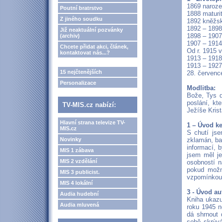
1869 naroze
Poutní bratrstvo
1888 maturi
Z jiného soudku
1892 kněžsk
1892 – 1898
Již neaktuální pozvánky
1898 – 190
(archiv)
1907 – 1914
Chcete přidat akci, článek,
Od r. 1915 
kontaktovat nás...?
1913 – 191
1913 – 1927
15 nejčtenějších
28. červenc
Personalizace
Modlitba:
Bože, Tys d
poslání, kt
TV-MIS.cz nabízí:
Ježíše Kris
Hlavní strana televize TV-
1 – Úvod k
MIS.cz
S chutí jse
Novinky
zklamán, ba
informací, 
MIS 1 zábava
jsem měl je
MIS 2 vzdělání
osobností n
pokud možn
MIS 3 publicist.
vzpomínkou 
MIS 4 lokální
3 - Úvod au
Audia hudební
Kniha ukazu
Audia mluvená
roku 1945 n
dá shrnout 
sobě skrývá