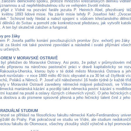
 založení dělnického spolku, protože množství křesťanských dělníků viditeln
ýznamnou a už nepřehlédnutelnou sílu ve veřejném životě města.
 přijel z Vídně na pozvání faráře jezuita P. Heinrich Abel, přezdívaný t
 květnu 1893 lidové misie. Na závěr misie tehdy P. Josefovi řekl: „Ovoce
olek.“ Schinzel tedy hledal a nalezl spojení s vůdcem křesťanského dělnictv
dělníků do Svitav a pomohl zde konkretizovat představu, jak vytvořit katolic
. A ten byl skutečně založen a fungoval.
vy pro žáky
em P. Josefa patřilo konání povzbuzujících promluv (tzv. exhort) pro žáky
krát za školní rok také povinné zpovídání a následně i svaté přijímání všec
u určených.
ESOREM V MORAVSKÉ OSTRAVĚ
 byl přeložen do Moravské Ostravy. Asi proto, že pobyt v průmyslovém mě
edu přípravou na náročnou pastorační práci v dravě kapitalisticky se rozv
Rakouska-Uherska, kterou bylo v té době město Moravská Ostrava a jeho
vě rozrůstalo - v roce 1880 mělo 40 tisíc obyvatel a za 30 let už čtyřikrát více
echů, Poláků a Němců. P. Josef učil náboženství 16 hodin týdně (v každé tříd
byly v Moravské Ostravě zavedeny německé májové pobožnosti, ve Vítkov
německá mariánská kázání a později také německá postní kázání s modlitbo
stní kazatel na poutě a oslavy různých církevních výročí. O jeho řečnických 
a doslova a do písmene spisovně přesná a jeho řečnický talent činil z jeh
GRADUÁLNÍ STUDIUM
inzel se přihlásil na filosofickou fakultu německé Karlo-Ferdinandovy unive
jížděl do Prahy. Pak pokračoval ve studiu ve Vídni, ale studium nedokončil. 
eckou fakultu do Olomouce, všechny zkoušky složil výtečně a byl promován 