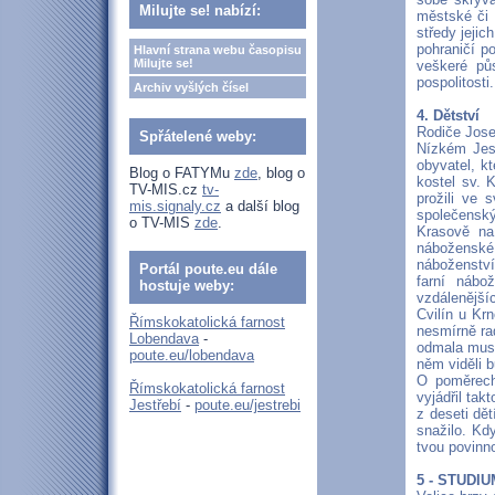
Milujte se! nabízí:
městské či v
středy jejic
pohraničí p
Hlavní strana webu časopisu
Milujte se!
veškeré pů
pospolitosti.
Archiv vyšlých čísel
4. Dětství
Rodiče Jose
Spřátelené weby:
Nízkém Jese
obyvatel, kt
Blog o FATYMu
zde
, blog o
kostel sv. K
TV-MIS.cz
tv-
prožili ve 
mis.signaly.cz
a další blog
společenskýc
o TV-MIS
zde
.
Krasově na
náboženské
náboženství
Portál poute.eu dále
farní nábo
hostuje weby:
vzdálenější
Cvilín u Kr
Římskokatolická farnost
nesmírně ra
Lobendava
-
odmala muse
poute.eu/lobendava
něm viděli b
O poměrech,
Římskokatolická farnost
vyjádřil ta
Jestřebí
-
poute.eu/jestrebi
z deseti dět
snažilo. Kd
tvou povinn
5 - STUDIU