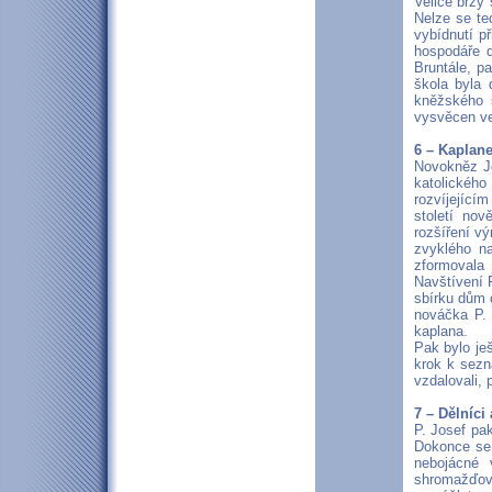
Velice brzy 
Nelze se te
vybídnutí př
hospodáře d
Bruntále, p
škola byla 
kněžského s
vysvěcen ve
6 – Kaplan
Novokněz Jo
katolickéh
rozvíjející
století nov
rozšíření v
zvyklého n
zformovala 
Navštívení 
sbírku dům 
nováčka P. 
kaplana.
Pak bylo je
krok k sezná
vzdalovali,
7 – Dělníci
P. Josef pak
Dokonce se 
nebojácné 
shromažďoval