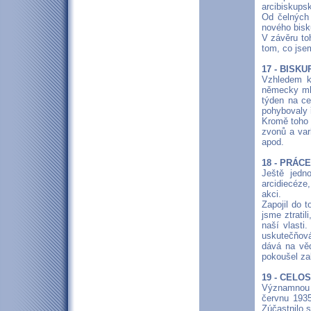
arcibiskups
Od čelných
nového bisk
V závěru to
tom, co jse
17 - BISK
Vzhledem k
německy mlu
týden na ce
pohybovaly 
Kromě toho n
zvonů a var
apod.
18 - PRÁC
Ještě jedn
arcidiecéze
akci.
Zapojil do 
jsme ztrati
naší vlasti
uskutečňová
dává na vě
pokoušel zal
19 - CELO
Významnou a
červnu 1935
Zúčastnilo s