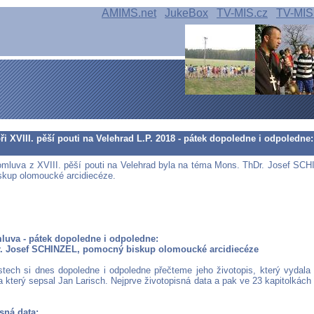
AMIMS.net
JukeBox
TV-MIS.cz
TV-MIS
i XVIII. pěší pouti na Velehrad L.P. 2018 - pátek dopoledne i odpoledne
omluva z XVIII. pěší pouti na Velehrad byla na téma Mons. ThDr. Josef SC
kup olomoucké arcidiecéze.
mluva - pátek dopoledne i odpoledne:
. Josef SCHINZEL, pomocný biskup olomoucké arcidiecéze
tech si dnes dopoledne i odpoledne přečteme jeho životopis, který vydala
a který sepsal Jan Larisch. Nejprve životopisná data a pak ve 23 kapitolkách 
isná data: