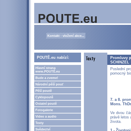
Kontakt - vložení akce...
POUTĚ.eu nabízí:
Promluvy př
SCHINZEL
Hlavní strana
Poslední pr
www.POUTĚ.eu
pomocný bis
Bude a zveme!
Národní pěší pouť
Pěší poutě
Cyklopoutě
7. a 8. pro
Ostatní poutě
Mons. ThDr
Fotogalerie
Ve dvou čás
Video a audio
právě letos 
života.
Texty
Svědectví
1 - Životop