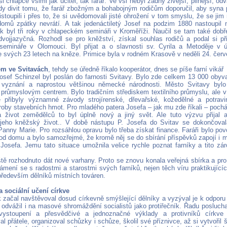
si chlapce všiml jak učitel, tak farář. Ve vsi nebyl žádný živější, pilnější, o
dy divit tomu, že farář zbožným a bohabojným rodičům doporučil, aby syna po
istoupili i přes to, že si uvědomovali jisté ohrožení v tom smyslu, že se jim
omů zpátky nevrátí. A tak jedenáctiletý Josef na podzim 1880 nastoupil 
ak byl tři roky v chlapeckém semináři v Kroměříži. Naučil se tam také dobř
dvojjazyčná. Rozhodl se pro kněžství, získal souhlas rodičů a podal si p
emináře v Olomouci. Byl přijat a o slavnosti sv. Cyrila a Metoděje v 
 svých 23 letech na kněze. Primice byla v rodném Krasově v neděli 24. červ
em ve Svitavách
, tehdy se úředně říkalo kooperátor, dnes se píše farní vikář
sef Schinzel byl poslán do farnosti Svitavy. Bylo zde celkem 13 000 obyvate
o vyznání a naprostou většinou německé národnosti. Město Svitavy by
m průmyslovým centrem. Bylo tradičním střediskem textilního průmyslu, ale v 
ě přibyly významné závody strojírenské, dřevařské, kožedělné a potrav
ýroby stavebních hmot. Pro mladého patera Josefa – jak mu zde říkali – pochá
a život zemědělců to byl úplně nový a jiný svět. Ale tuto výzvu přija
jeho kněžský život.. V době nástupu P. Josefa do Svitav se dokončoval
Panny Marie. Pro rozsáhlou opravu bylo třeba získat finance. Faráři bylo pov
od domu a bylo samozřejmé, že kromě něj se do sbírání příspěvků zapojí i 
Josefa. Jemu tato situace umožnila velice rychle poznat farníky a tito z
ště rozhodnuto dát nové varhany. Proto se znovu konala veřejná sbírka a pro
mení se s radostmi a starostmi svých farníků, nejen těch víru praktikujících,
 především dělníků místních továren.
 a sociální učení církve
 začal navštěvoval dosud církevně smýšlející dělníky a vyzýval je k odporu p
odvážil i na masové shromáždění socialistů jako protiřečník. Řadu poslucha
vystoupení a přesvědčivé a jednoznačné výklady a protivníků církve
 přátele, organizoval schůzky i schůze, školil své příznivce, až si vytvořil