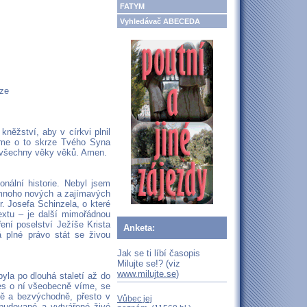
FATYM
Vyhledávač ABECEDA
éze
něžství, aby v církvi plnil
osíme o to skrze Tvého Syna
o všechny věky věků. Amen.
onální historie. Nebyl jsem
 mnoho nových a zajímavých
. Josefa Schinzela, o které
extu – je další mimořádnou
ení poselství Ježíše Krista
Anketa:
plné právo stát se živou
Jak se ti líbí časopis
Milujte se!? (viz
www.milujte.se
)
yla po dlouhá staletí až do
nes o ní všeobecně víme, se
tně a bezvýchodně, přesto v
Vůbec jej
 budované a vytvářené živé