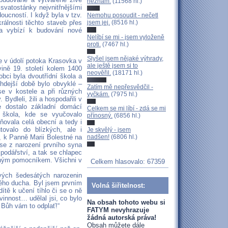
neznám.
(11568 hl.)
 svatostánky nejvnitřnějšími
doucností. I když byla v tzv.
Nemohu posoudit - nečetl
rálnosti těchto staveb přes
jsem jej.
(8516 hl.)
 a vybízí k budování nové
Nelíbí se mi - jsem vyloženě
proti.
(7467 hl.)
Slyšel jsem nějaké výhrady,
e v údolí potoka Krasovka v
ale ještě jsem si to
ině 19. století kolem 1400
neověřil.
(18171 hl.)
obci byla dvoutřídní škola a
tehdejší době bylo obvyklé –
Zatím mě nepřesvědčil -
 se v kostele a při různých
vyčkám.
(7975 hl.)
ydleli, žili a hospodařili v
e dostalo základní domácí
Celkem se mi líbí - zdá se mi
 škola, kde se vyučovalo
přínosný.
(6856 hl.)
ňovala celá obecní a tedy i
ovalo do blízkých, ale i
Je skvělý - jsem
, k Panně Marii Bolestné na
nadšen!
(6806 hl.)
 se z narození prvního syna
podářství, a tak se chlapec
mným pomocníkem. Všichni v
Celkem hlasovalo: 67359
svých šedesátých narozenin
vého ducha. Byl jsem prvním
Volná šiřitelnost:
ítě k učení tíhlo či se o ně
innost… udělal jsi, co bylo
Na obsah tohoto webu si
 Bůh vám to odplať!“
FATYM nevyhrazuje
žádná autorská práva!
Obsah můžete dále