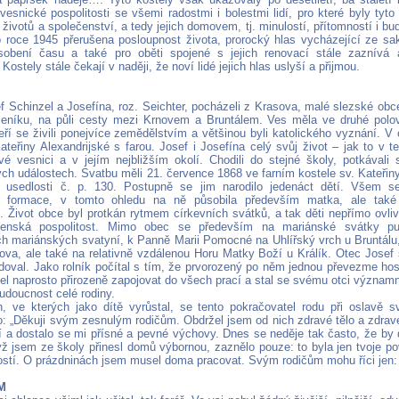
esnické pospolitosti se všemi radostmi i bolestmi lidí, pro které byly tyto
h životů a společenství, a tedy jejich domovem, tj. minulostí, přítomností i bu
o roce 1945 přerušena posloupnost života, prorocký hlas vycházející ze sak
sobení času a také pro oběti spojené s jejich renovací stále zaznívá
 Kostely stále čekají v naději, že noví lidé jejich hlas uslyší a přijmou.
f Schinzel a Josefína, roz. Seichter, pocházeli z Krasova, malé slezské obc
níku, na půli cesty mezi Krnovem a Bruntálem. Ves měla ve druhé polov
eří se živili ponejvíce zemědělstvím a většinou byli katolického vyznání. V 
ateřiny Alexandrijské s farou. Josef i Josefína celý svůj život – jak to v 
své vesnici a v jejím nejbližším okolí. Chodili do stejné školy, potkávali
h událostech. Svatbu měli 21. července 1868 ve farním kostele sv. Kateřiny. B
 usedlosti č. p. 130. Postupně se jim narodilo jedenáct dětí. Všem s
 formace, v tomto ohledu na ně působila především matka, ale také
. Život obce byl protkán rytmem církevních svátků, a tak děti nepřímo ovliv
ženská pospolitost. Mimo obec se především na mariánské svátky put
ch mariánských svatyní, k Panně Marii Pomocné na Uhlířský vrch u Bruntálu
nova, ale také na relativně vzdálenou Horu Matky Boží u Králík. Otec Josef
doval. Jako rolník počítal s tím, že prvorozený po něm jednou převezme hos
l naprosto přirozeně zapojovat do všech prací a stal se svému otci význa
udoucnost celé rodiny.
 ve kterých jako dítě vyrůstal, se tento pokračovatel rodu při oslavě 
kto: „Děkuji svým zesnulým rodičům. Obdržel jsem od nich zdravé tělo a zdra
í a dostalo se mi přísné a pevné výchovy. Dnes se neděje tak často, že by d
yž jsem ze školy přinesl domů výbornou, zaznělo pouze: to byla jen tvoje pov
ostí. O prázdninách jsem musel doma pracovat. Svým rodičům mohu říci jen:
M