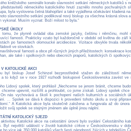
kého kněžského semináře konalo slavnostní setkání německých katolíků s
 představitelů německého katolického hnutí zaznělo mnoho pochvalných s
upa, byla vyslovena četná blahopřání a také vyjádřena očekávání kladená na
hoto slavnostního setkání poděkoval nový biskup za všechna krásná slova a
m vykonal. Musím vyznat: Boží milost to byla.“
UPSKÉ ÚKOLY
 tomu, že plynně ovládal oba zemské jazyky, češtinu i němčinu, mohl n
vící farnosti. Prakticky vzato byl každoročně v období od května do září k
stách po farnostech olomoucké arcidiecéze. Vizitace obvykle trvala někol
řádově ve stovkách.
avštěvoval farnosti a obce při různých jiných příležitostech: konsekrace kost
han, ale také i spolkových nebo obecních praporů, katolických či spolkovýc
E V KATOLICKÉ AKCI
ou byl biskup Josef Schinzel bezprostředně vtažen do záležitostí něm
, a to když se v roce 1927 rozhodli biskupové Československa zavést ve 
toho Lidový spolek, který prohlásil „Nechceme se jenom bránit, chceme bud
li, chceme upevnit, rozšířit a prohloubit, co jsme získali. Lidový spolek ch
. On nás vychovává a školí k pochopení našich kulturních a sociálních úk
ní. … Spolek se dává k dispozici k provedení tohoto úkolu a svoji připra
domí.“ A Katolická akce byla skutečně založena a fungovala až do února
ožit svůj spolek se stejným jménem ale úplně jinou náplní.
STÁTNÍ KATOLICKÝ SJEZD
ktivitou Katolické akce na celostátní úrovni bylo svolání Celostátního ka
. Byl největší událostí v životě katolické církve v Československu v do
e ho více jak 350 000 katolíků všech šesti národností žijících v tehdejším 