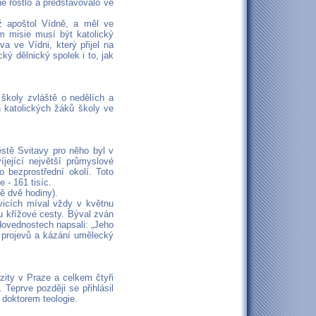
ě rostlo a představovalo ve
éž apoštol Vídně, a měl ve
m misie musí být katolický
a ve Vídni, který přijel na
ký dělnický spolek i to, jak
 školy zvláště o nedělích a
h katolických žáků školy ve
stě Svitavy pro něho byl v
íjející největší průmyslové
 bezprostřední okolí. Toto
 - 161 tisíc.
ě dvě hodiny).
icích míval vždy v květnu
u křížové cesty. Býval zván
dovednostech napsali: „Jeho
o projevů a kázání umělecký
rzity v Praze a celkem čtyři
Teprve později se přihlásil
doktorem teologie.