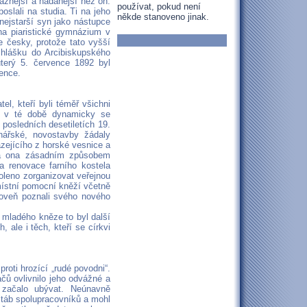
dvážnější a nadanější než on.
používat, pokud není
slali na studia. Ti na jeho
někde stanoveno jinak.
 nejstarší syn jako nástupce
na piaristické gymnázium v
e česky, protože tato vyšší
řihlášku do Arcibiskupského
úterý 5. července 1892 byl
ence.
l, kteří byli téměř všichni
lo v té době dynamicky se
posledních desetiletích 19.
inářské, novostavby žádaly
zejícího z horské vesnice a
l a ona zásadním způsobem
a renovace farního kostela
oleno zorganizovat veřejnou
místní pomocní kněží včetně
ároveň poznali svého nového
 mladého kněze to byl další
 ale i těch, kteří se církvi
roti hrozící „rudé povodni“.
čů ovlivnilo jeho odvážné a
 začalo ubývat. Neúnavně
 štáb spolupracovníků a mohl