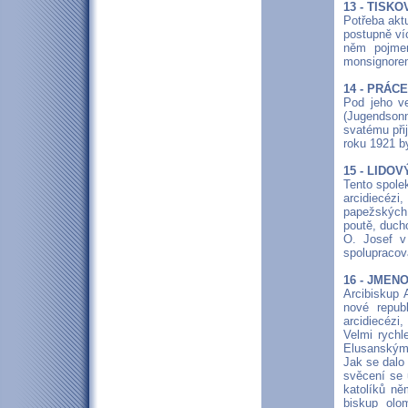
13 - TISK
Potřeba aktu
postupně víc
něm pojmen
monsignore
14 - PRÁC
Pod jeho v
(Jugendsonn
svatému při
roku 1921 b
15 - LIDO
Tento spole
arcidiecézi
papežských
poutě, duch
O. Josef v
spolupracova
16 - JMEN
Arcibiskup 
nové repub
arcidiecézi
Velmi rychl
Elusanským
Jak se dalo
svěcení se 
katolíků ně
biskup olo