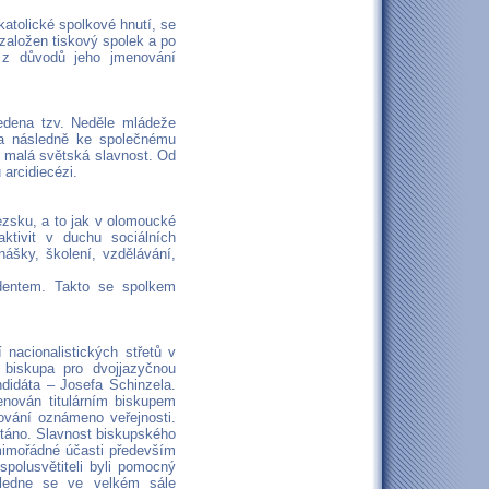
katolické spolkové hnutí, se
 založen tiskový spolek a po
 z důvodů jeho jmenování
edena tzv. Neděle mládeže
í a následně ke společnému
t malá světská slavnost. Od
arcidiecézi.
ezsku, a to jak v olomoucké
aktivit v duchu sociálních
šky, školení, vzdělávání,
dentem. Takto se spolkem
 nacionalistických střetů v
biskupa pro dvojjazyčnou
didáta – Josefa Schinzela.
menován titulárním biskupem
vání oznámeno veřejnosti.
ítáno. Slavnost biskupského
 mimořádné účasti především
spolusvětiteli byli pomocný
oledne se ve velkém sále