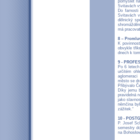
pomýšlet na
Svitavách v
Do farnosti
Svitavách v
dělnický sp
shromáždění 
má pracovat
8 – Promlu
K povinnost
obvykle tři
dnech k tom
9 - PROF
Po 6 letech
určitém ohl
aglomeraci 
město se dra
Přibývalo Č
Díky jemu 
pravidelná 
jako slavno
němčina byl
zážitek.“
10 - POST
P. Josef Sch
semestry do
na Bohoslov