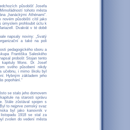
ředchozích působišť Josefa
 Mimořádností tohoto města
ána „hanáckými Athénami“.
novém působišti cítil jako
s úmyslem prohloubit úctu k
ariazell. Dvakrát v té době
ale napsaly noviny: „Svatý
rganizační a také na poli
nosti pedagogického sboru a
iskupa Františka Saleského
napsal probošt Stojan tento
 kapituly Mons. Dr. Josef
hem svého působení nikdy
na učebnu, i mimo školu byl
nění. Hybným základem jeho
nás popohání.“
ěsto se stalo jeho domovem
kapitule na starosti správu
le. Stále zůstával spojen s
Byl to nejprve zemský svaz
nska byl jako kanovník v
listopadu 1918 se stal za
yl zvolen do vedení města