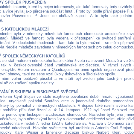
OVÝ SPOLEK PIUSVEREIN
álních tiskovin, které by nejen informovaly, ale také formovaly tedy utvářely 
 a více jevila jako přirozená součást hnutí. Proto byl podle přání papeže Pia
ován Piusverein. P. Josef se obětavě zapojil. A to bylo také jedním
m.
E S KATOLICKOU MLÁDEŽÍ
edením byla v německy mluvících farnostech olomoucké arcidiecéze zav
tag). Mládež ve farnosti byla vedena k přistoupení ke svátosti smířen
jímání. V odpoledních hodinách – tam, kde to bylo možné – se měla připravi
yla Neděle mládeže zavedena v německých farnostech pro celou olomouckou 
VÝ SPOLEK NĚMECKÝCH KATOLÍKŮ
k se stal motorem německého katolického života na severní Moravě a ve Sl
, tak v československé části vratislavské arcidiecéze. V rámci svých 
 encyklik Rerum novarum a Quadragessimo anno spolek organizoval předná
ovní obnovy, také na sebe vzal úkoly tiskového a školského spolku.
 něm velmi obětavě působil a ve stáří byl zvolen jeho čestným prezi
l až do zrušení spolku nacisty.
OVÁNÍ BISKUPEM A BISKUPSKÉ SVĚCENÍ
Antonín Cyril Stojan ve stále rozjitřené poválečné době, hrozící výbušností
lice, urychleně požádal Svatého otce o jmenování druhého pomocného 
, který by pomáhal v německých oblastech. V dopise také navrhl svého kan
e proběhlo příslušné řízení a už 14. listopadu 1922 byl Josef Schinzel j
 a pomocným biskupem arcidiecéze olomoucké. Následně bylo jeho jmeno
 očekávat, bylo německými katolíky v olomoucké arcidiecézi velmi vřele přiv
uskutečnila v neděli 7. ledna 1923 v katedrále sv. Václava v Olomouci za
mecké národnosti. Hlavním světitelem byl arcibiskup Antonín Cyril Stojan, 
moucký Karel Wisnar a brněnský diecézní biskup Norbert Klein. Odp