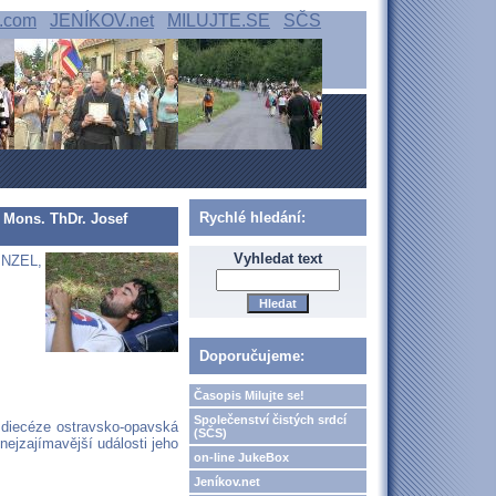
.com
JENÍKOV.net
MILUJTE.SE
SČS
Rychlé hledání:
: Mons. ThDr. Josef
Vyhledat text
HINZEL,
Doporučujeme:
Časopis Milujte se!
Společenství čistých srdcí
 diecéze ostravsko-opavská
(SČS)
nejzajímavější události jeho
on-line JukeBox
Jeníkov.net