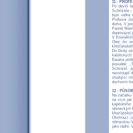
11 - PROF
Po devíti l
Schinzela –
bylo velké
Profesor Jo
doma. V pos
Panně Marii
doprovázel 
V Kroměříži
Otec ho oc
křesťanskéh
Do školy se
katolických
Bauera prof
posudek: „
Schinzel, 
nevstoupil 
studující m
duchovní hor
12 - PŮSO
Na začátku 
na více jak
kapitulního
německým ka
křesťanský
Olomouci u
německou k
jako radní. 