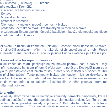
n v Krasově (u Krnova) - 15. března
tní zkouška v Kroměříži
é svěcení v Olomouci a primice
 Svitavy
7 Moravská Ostrava
 profesor v Kroměříži
v Olomouci – kanovník, probošt, pomocný biskup
8 předsedou Zemského svazu křesťanských Němců na Moravě
 prezidentem Svazu spolků německé katolické mládeže olomoucké arcidiec
e 1944 zemřel v Olomouci
al svému služebníku zemřelému biskupu Josefovi plnou účast na Kristově k
eré jsi svěřil apoštolům, přijmi ho také do jejich společenství v nebi. Pr
ta, našeho Pána, neboť on s Tebou v jednotě Ducha svatého žije a kraluje p
e knize od otce biskupa Lobkowicze
m se začetl do textu, přibližujícího zajímavou postavu naší církevní i regi
 přímo naopak, byl jsem příjemně překvapen a potěšen. Dozvěděl jsem se
byla mi představena část života místní církve v souvislosti s působením ThDr
n přibližné tušení. Tento pomocný biskup olomoucký – jak se dozvíte z t
aší katolické minulosti. Jeho celoživotní aktivní a obětavé nasazení pro šíř
o do všech míst a ke každému člověku činí z něho postavu, která má 
dějin naší církve.
tora knihy
je osudy skoro zapomenuté katolické komunity německé národnosti, která b
edílnou součástí církevního společenství olomoucké arcidiecéze. To, co d
do formulace „prázdné kostely v pohraničí“. Byť tato formulace zní boles
 paprsek naděje…. Tyto kostely však ukazovaly po desetiletí, ba staletí