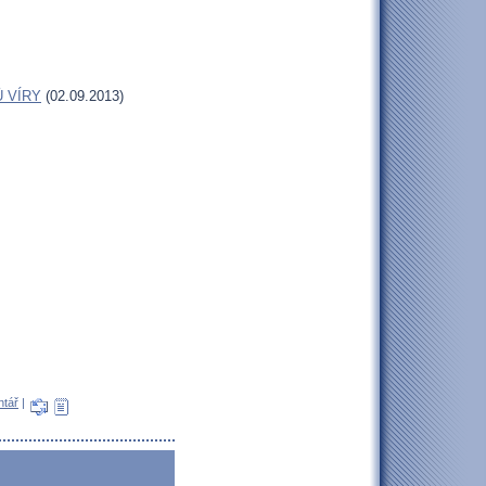
Ů VÍRY
(02.09.2013)
ntář
|