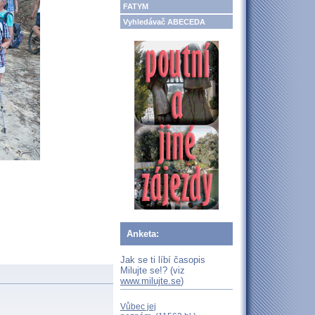
FATYM
Vyhledávač ABECEDA
Anketa:
Jak se ti líbí časopis
Milujte se!? (viz
www.milujte.se
)
Vůbec jej