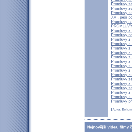
Promluvy ze
Promluvy ze 
Promluvy ze 
XVI. pěší p
Promluvy na
PROMLUVY 
Promluvy z X
Promluvy na
Promluvy z X
Promluvy z X
Promluvy z X
Promluvy z X
Promluvy z X
Promluvy z 
Promluvy z 
Promluvy z V
Promluvy ze
Promluvy ze 
Promluvy z V
Promluvy ze
Promluvy z I
Promluvy z I
Promluvy při
| Autor:
Bohum
Nejnovější videa, filmy 