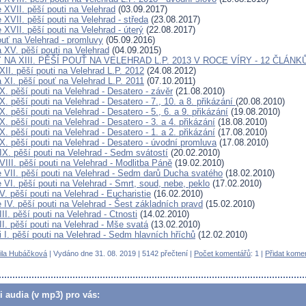
 XVII. pěší pouti na Velehrad
(03.09.2017)
XVII. pěší pouti na Velehrad - středa
(23.08.2017)
XVII. pěší pouti na Velehrad - úterý
(22.08.2017)
ouť na Velehrad - promluvy
(05.09.2016)
 XV. pěší pouti na Velehrad
(04.09.2015)
NA XIII. PĚŠÍ POUŤ NA VELEHRAD L.P. 2013 V ROCE VÍRY - 12 ČLÁNK
II. pěší pouti na Velehrad L.P. 2012
(24.08.2012)
 XI. pěší pouť na Velehrad L.P. 2011
(07.10.2011)
. pěší pouti na Velehrad - Desatero - závěr
(21.08.2010)
. pěší pouti na Velehrad - Desatero - 7., 10. a 8. přikázání
(20.08.2010)
. pěší pouti na Velehrad - Desatero - 5., 6. a 9. přikázání
(19.08.2010)
. pěší pouti na Velehrad - Desatero - 3. a 4. přikázání
(18.08.2010)
. pěší pouti na Velehrad - Desatero - 1. a 2. přikázání
(17.08.2010)
X. pěší pouti na Velehrad - Desatero - úvodní promluva
(17.08.2010)
IX. pěší pouti na Velehrad - Sedm svátostí
(20.02.2010)
III. pěší pouti na Velehrad - Modlitba Páně
(19.02.2010)
 VII. pěší pouti na Velehrad - Sedm darů Ducha svatého
(18.02.2010)
VI. pěší pouti na Velehrad - Smrt, soud, nebe, peklo
(17.02.2010)
. pěší pouti na Velehrad - Eucharistie
(16.02.2010)
 IV. pěší pouti na Velehrad - Šest základních pravd
(15.02.2010)
II. pěší pouti na Velehrad - Ctnosti
(14.02.2010)
I. pěší pouti na Velehrad - Mše svatá
(13.02.2010)
 I. pěší pouti na Velehrad - Sedm hlavních hříchů
(12.02.2010)
ila Hubáčková
| Vydáno dne 31. 08. 2019 | 5142 přečtení |
Počet komentářů
: 1 |
Přidat kome
či audia (v mp3) pro vás: