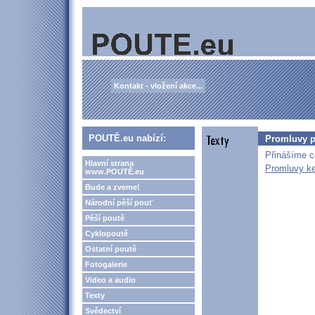
Kontakt - vložení akce...
POUTĚ.eu nabízí:
Promluvy př
Přinášíme c
Hlavní strana
Promluvy ke
www.POUTĚ.eu
Bude a zveme!
Národní pěší pouť
Pěší poutě
Cyklopoutě
Ostatní poutě
Fotogalerie
Video a audio
Texty
Svědectví