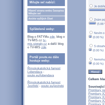
Milujte se! nabízí:
Je dobře,
Hlavní strana webu časopisu
Milujte se!
Archiv vyšlých čísel
Znám jej
(5.88 
Spřátelené weby:
Nevím o 
Blog o FATYMu
zde
, blog o
(0.00 %)
TV-MIS.cz
tv-
mis.signaly.cz
a další blog
S obsahe
o TV-MIS
zde
.
(0.00 %)
Portál poute.eu dále
Nemohu j
hostuje weby:
(0.00 %)
Římskokatolická farnost
Lobendava
-
poute.eu/lobendava
Celkem hla
Římskokatolická farnost
Jestřebí
-
poute.eu/jestrebi
Související
Promluvy na 
Promluvy XX
Promluvy XXI
Promluvy XXI
Promluvy XXI