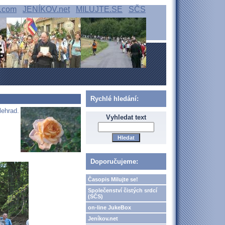
.com
JENÍKOV.net
MILUJTE.SE
SČS
Rychlé hledání:
lehrad.
Vyhledat text
Doporučujeme:
Časopis Milujte se!
Společenství čistých srdcí
(SČS)
on-line JukeBox
Jeníkov.net