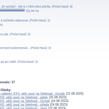
 že vychází - rád si v něm něco přečtu.
(Počet hlasů: 9)
(52.94 %)
 a začínám objevovat.
(Počet hlasů: 1)
%)
co jde.
(Počet hlasů: 0)
m bych polemizoval...
(Počet hlasů: 0)
ej ani vidět.
(Počet hlasů: 0)
sovalo: 17
 články:
jubilejní XXV. pěší pouť na Velehrad - čtvrtek
(21.08.2025)
III. pěší pouť na Velehrad - pátek
(25.08.2023)
II. pěší pouť na Velehrad - čtvrtek
(24.08.2023)
II. pěší pouť na Velehrad - středa
(24.08.2023)
II. pěší pouť na Velehrad - úterý
(22.08.2023)