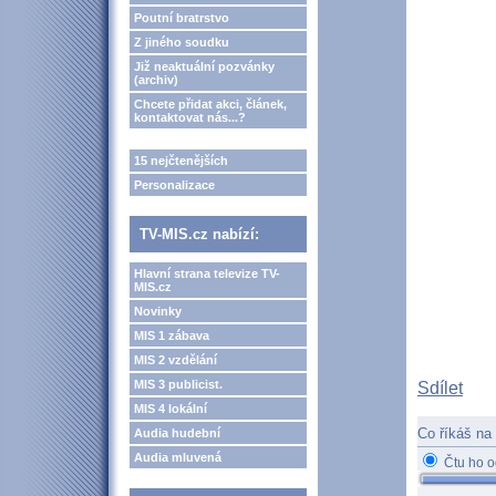
Poutní bratrstvo
Z jiného soudku
Již neaktuální pozvánky
(archiv)
Chcete přidat akci, článek,
kontaktovat nás...?
15 nejčtenějších
Personalizace
TV-MIS.cz nabízí:
Hlavní strana televize TV-
MIS.cz
Novinky
MIS 1 zábava
MIS 2 vzdělání
MIS 3 publicist.
Sdílet
MIS 4 lokální
Co říkáš na 
Audia hudební
Audia mluvená
Čtu ho o