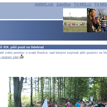
AMIMS.net
JukeBox
TV-MIS.cz
TV-MIS
i XIX. pěší pouti na Velehrad
elé znění promluv o svaté Anežce, nad kterými rozjímali pěší poutníci na Ve
 stažení zde!