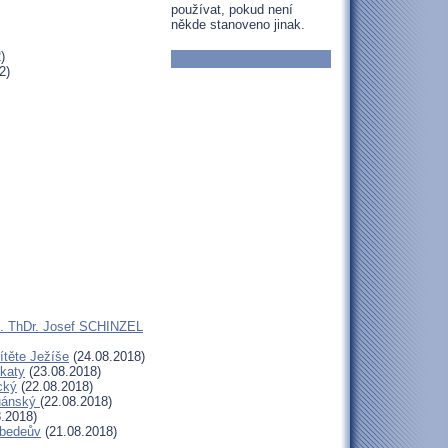
používat, pokud není
někde stanoveno jinak.
)
2)
ns. ThDr. Josef SCHINZEL
ítěte Ježíše
(24.08.2018)
lkaty
(23.08.2018)
cký
(22.08.2018)
duánský
(22.08.2018)
.2018)
ebedeův
(21.08.2018)