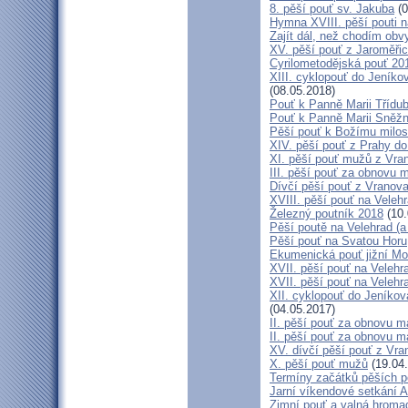
8. pěší pouť sv. Jakuba
(0
Hymna XVIII. pěší pouti n
Zajít dál, než chodím obv
XV. pěší pouť z Jaroměř
Cyrilometodějská pouť 201
XIII. cyklopouť do Jeníko
(08.05.2018)
Pouť k Panně Marii Třídu
Pouť k Panně Marii Sněž
Pěší pouť k Božímu milos
XIV. pěší pouť z Prahy d
XI. pěší pouť mužů z Vran
III. pěší pouť za obnovu m
Dívčí pěší pouť z Vranova
XVIII. pěší pouť na Veleh
Železný poutník 2018
(10.
Pěší poutě na Velehrad (a 
Pěší pouť na Svatou Horu
Ekumenická pouť jižní M
XVII. pěší pouť na Velehra
XVII. pěší pouť na Velehr
XII. cyklopouť do Jeníkov
(04.05.2017)
II. pěší pouť za obnovu ma
II. pěší pouť za obnovu m
XV. dívčí pěší pouť z Vra
X. pěší pouť mužů
(19.04
Termíny začátků pěších po
Jarní víkendové setkání A
Zimní pouť a valná hroma