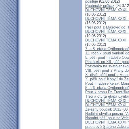
posiluje
(02.08.2012)
Poutnický průkaz
(03.07.2
DUCHOVNÍ TÉMA XXXI. roč
(16.06.2012)
DUCHOVNÍ TÉMA XXXI. roč
(15.06.2012)
Pěší pouť z Mašovic do 
DUCHOVNÍ TÉMA XXXI. roč
(19.05.2012)
DUCHOVNÍ TÉMA XXXI. roč
(18.05.2012)
7. a 8. etapa Cyrilometod
11. ročník pouti seniorů d
5. pěší pouť mládeže Opa
Plakátek na XII. pěší pou
Pozvánka na svatojanskou
VIII. pěší pouť z Prahy d
X. dívčí pěší pouť z Vran
X. pěší pouť Kobylí do Ža
Pouť mládeže ke sv. Marii
5. a 6. etapa Cyrilometod
Pouť k hrobu Dr. Františ
Třetí a čtvrtá etapa Cyril
DUCHOVNÍ TÉMA XXXI roč
DUCHOVNÍ TÉMA XXXI. ro
Železný poutník 2012
(08.
Nedělní chvilka poezie: 
Národní pěší pouť na Vel
DUCHOVNÍ TÉMA XXXI ročn
praotcové Starého Zákon