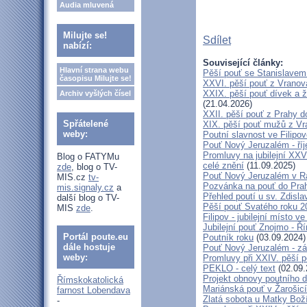
Audia mluvená
Milujte se!
Sdílet
nabízí:
Související články:
Hlavní strana webu
Pěší pouť se Stanislavem
časopisu Milujte se!
XXVI. pěší pouť z Vranova
XXIX. pěší pouť dívek a ž
Archiv vyšlých čísel
(21.04.2026)
XXII. pěší pouť z Prahy 
Spřátelené
XIX. pěší pouť mužů z Vr
weby:
Poutní slavnost ve Filipo
Pouť Nový Jeruzalém - ří
Promluvy na jubilejní XXV
Blog o FATYMu
celé znění
(11.09.2025)
zde
, blog o TV-
Pouť Nový Jeruzalém v Ra
MIS.cz
tv-
Pozvánka na pouť do Pra
mis.signaly.cz
a
Přehled poutí u sv. Zdisl
další blog o TV-
Pěší pouť Svatého roku 2
MIS
zde
.
Filipov - jubilejní místo 
Jubilejní pouť Znojmo - 
Portál poute.eu
Poutník roku
(03.09.2024)
dále hostuje
Pouť Nový Jeruzalém - zá
weby:
Promluvy při XXIV. pěší 
PEKLO - celý text
(02.09.
Projekt obnovy poutního 
Římskokatolická
Mariánská pouť v Žarošic
farnost Lobendava
Zlatá sobota u Matky Bož
-