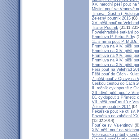
XV. národní pěší pouť na 
Misijní pouť ve Vranově n
Trnava - Šaštín (- Velehra
Železný poutník 2015
(08.
XV. pěší pouť na Velehrad
Trailer Poutník
(01.11.201
Povelehradské setkání po
Promluva P. Petra Piťhy
(
11. smírná pouť P. MUDr.
Promluva na XIV. pěší pou
Promluva na XIV. pěší pou
Promluva na XIV. pěší pou
Promluva na XIV. pěší pou
Promluva na XIV. pěší pou
Pěší pouť na Velehrad 201
Pěší pouť do Cách - Kulat
7. pěší pouť z Opavy na 
Českou cestou do Cách 
II. ročník cyklopoutě z 
XII. dívčí pěší pouť z Vr
IX. cyklopouť z Přímětic 
VII. pěší pouť mužů z Vra
Železný poutník 2014
(04.
Pekařská pouť ke cti sv.
Pozvánka na zahájení XXXI
(13.02.2014)
Pouť ke sv. Valentinovi
(0
XIV. pěší pouť na Velehra
Velehradské příběhy svob