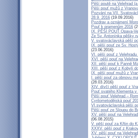
Pěší poutě na Velehrad (a 
Pěší pouť mužů z Vranova 
Pozvání na VII. Svatovácl
28.9. 2016
(19.09.2016)
Pozdrav a oznámení Mon
Pouť k pramenům 2016
(2
IX. PĚŠÍ POUŤ Opava-Ve
Ze Sv. Antonínka pěšky n
V. svatováclavská pěší p
IX. pěší pouť ze Sv. Host
(23.06.2016)
VI. pěší pouť z Velehrad
XVI. pěší pouť na Velehra
XII. pěší pouť k Panně Ma
XIII. pěší pouť z Kobylí d
IX. pěší pouť mužů z Vran
I. pěší pouť za obnovu ma
(28.03.2016)
XIV. dívčí pěší pouť z Vr
Pouť svatého Klementa v 
Pěší pouť Velehrad – Rom
Cyrilometodějská pouť 20
VI.svatováclavská pěší p
Pěší pouť ze Sloupu do B
XV. pěší pouť na Velehrad
(06.08.2015)
V. pěší pouť za Křtin do K
XXXV. pěší pouť z Krako
XV. pěší pouť na Velehrad
Jubilejní X. CYKLOPOUŤ 