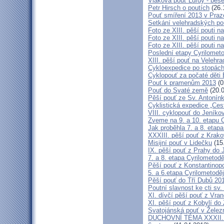
Vlaková pouť Lurdy - bes
Petr Hirsch o poutích
(26.
Pouť smíření 2013 v Praz
Setkání velehradských po
Foto ze XIII. pěší pouti na
Foto ze XIII. pěší pouti na
Foto ze XIII. pěší pouti na
Poslední etapy Cyrilometo
XIII. pěší pouť na Velehra
Cykloexpedice po stopách 
Cyklopouť za počaté děti 
Pouť k pramenům 2013
(0
Pouť do Svaté země
(20.0
Pěší pouť ze Sv. Antonín
Cyklistická expedice „Ces
VIII. cyklopouť do Jeníko
Zveme na 9. a 10. etapu C
Jak proběhla 7. a 8. etap
XXXIII. pěší pouť z Kra
Misijní pouť v Lidečku
(15
IX. pěší pouť z Prahy do 
7. a 8. etapa Cyrilometodě
Pěší pouť z Konstantinopo
5. a 6.etapa Cyrilometodě
Pěší pouť do Tří Dubů 20
Poutní slavnost ke cti sv.
XI. dívčí pěší pouť z Vra
XI. pěší pouť z Kobylí do
Svatojánská pouť v Žele
DUCHOVNÍ TÉMA XXXII. roč