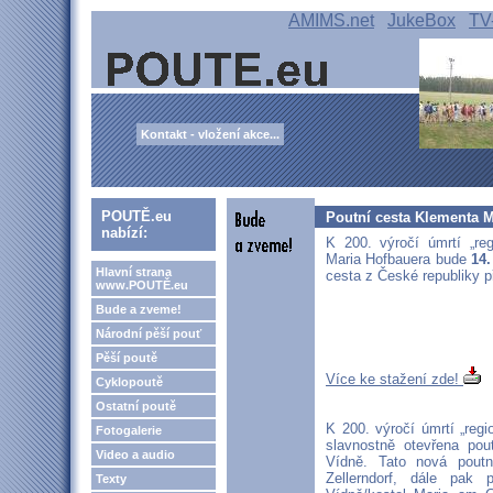
AMIMS.net
JukeBox
TV
Kontakt - vložení akce...
POUTĚ.eu
Poutní cesta Klementa M
nabízí:
K 200. výročí úmrtí „re
Maria Hofbauera bude
14.
Hlavní strana
cesta z České republiky p
www.POUTĚ.eu
Bude a zveme!
Národní pěší pouť
Pěší poutě
Více ke stažení zde!
Cyklopoutě
Ostatní poutě
K 200. výročí úmrtí „reg
Fotogalerie
slavnostně otevřena pou
Video a audio
Vídně. Tato nová pout
Zellerndorf, dále pak 
Texty