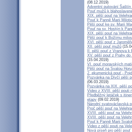
(08.12.2019)
Adventní putování Šaštín 
Pouť mužů k blahoslave
XIX. pěší pouť na Velehra
Pouť k Panně Marii Miloti
Pěší pouť ke sv. Marií Ma
Pouť na sv. Hostýn k Pan
XIX. pěší pouť na Velehra
Pěší pouť k Božímu milos
XVI. pěší pouť z Jaroměř
XII. pěší pouť mužů
(15.0
II. pěší pouť z Vranova k
XV. pěší pouť z Prahy do
(15.04.2019)
VI. pouť moravských mat
Pěší pouť na Svatou Horu
2. ekumenická pouť - Poj
Pozvánka na Dívčí pěší p
(06.03.2019)
Pozvánka na XIX. pěší po
Video z XVIII. pěší pouti 
Předběžný letáček s itine
etapy
(09.02.2019)
Národní svatováclavská p
Proč pěší pouť na Velehr
XVIII. pěší pouť na Veleh
XVIII. pěší pouť na Velehr
Pouť k Panně Marii Svato
Video z pěší pouti na Vel
Nová píseň pro pěší pouť 