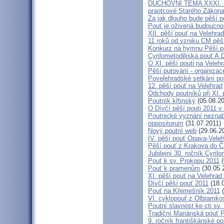
DUCHOVNÍ TÉMA XXXI. roč
praotcové Starého Zákon
Za jak dlouho bude pěší p
Pouť je oživená budoucno
XII. pěší pouť na Velehr
11 roků od vzniku CM pěš
Konkurz na hymnu Pěší po
Cyrilometodějská pouť A.D
O XI. pěší pouti na Vele
Pěší putování - organiza
Povelehradské setkání po
12. pěší pouť na Velehrad
Odchody poutníků při XI. 
Poutník křtinský
(05.08.20
O Dívčí pěší pouti 2011 v 
Poutnické vyznání neznabo
oppositorum
(31.07.2011)
Nový poutní web
(29.06.2
IV. pěší pouť Opava-Vele
Pěší pouť z Krakova do Č
Jubilejní 30. ročník Cyril
Pouť k sv. Prokopu 2011
(
Pouť k pramenům
(30.05.
XI. pěší pouť na Velehrad
Dívčí pěší pouť 2011
(18.
Pouť na Křemešník 2011
(
VI. cyklopouť z Olbramko
Poutní slavnost ke cti sv.
Tradiční Mariánská pouť P
9. ročník františkánské p