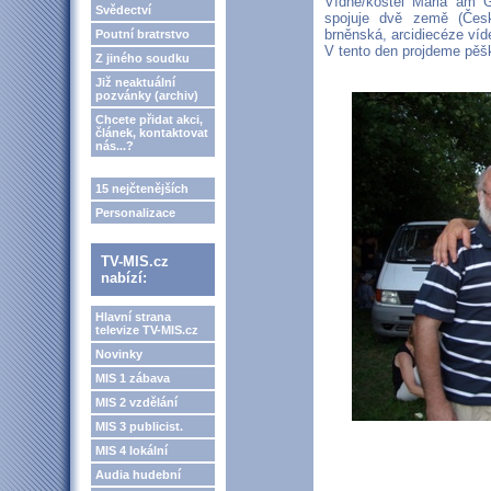
Vídně/kostel Maria am 
Svědectví
spojuje dvě země (Česk
brněnská, arcidiecéze víd
Poutní bratrstvo
V tento den projdeme pěšk
Z jiného soudku
Již neaktuální
pozvánky (archiv)
Chcete přidat akci,
článek, kontaktovat
nás...?
15 nejčtenějších
Personalizace
TV-MIS.cz
nabízí:
Hlavní strana
televize TV-MIS.cz
Novinky
MIS 1 zábava
MIS 2 vzdělání
MIS 3 publicist.
MIS 4 lokální
Audia hudební