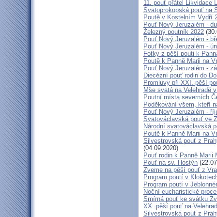
11. pouť přátel Likvidace 
Svatoprokopská pouť na 
Poutě v Kostelním Vydří 
Pouť Nový Jeruzalém - d
Železný poutník 2022
(30.
Pouť Nový Jeruzalém - bř
Pouť Nový Jeruzalém - ún
Fotky z pěší pouti k Pann
Poutě k Panně Marii na V
Pouť Nový Jeruzalém - zá
Diecézní pouť rodin do D
Promluvy při XXI. pěší po
Mše svatá na Velehradě v
Poutní místa severních Č
Poděkování všem, kteří n
Pouť Nový Jeruzalém - ří
Svatováclavská pouť ve 
Národní svatováclavská p
Poutě k Panně Marii na V
Silvestrovská pouť z Prah
(04.09.2020)
Pouť rodin k Panně Marii 
Pouť na sv. Hostýn
(22.07
Zveme na pěší pouť z Vra
Program poutí v Klokotec
Program poutí v Jeblonné
Noční eucharistické proc
Smírná pouť ke svátku Z
XX. pěší pouť na Velehr
Silvestrovská pouť z Prah