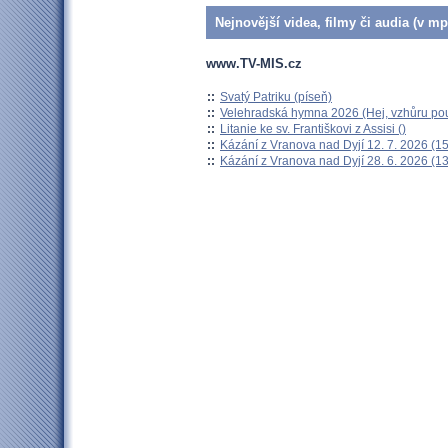
Nejnovější videa, filmy či audia (v mp
www.TV-MIS.cz
::
Svatý Patriku (píseň)
::
Velehradská hymna 2026 (Hej, vzhůru pou
::
Litanie ke sv. Františkovi z Assisi ()
::
Kázání z Vranova nad Dyjí 12. 7. 2026 (15
::
Kázání z Vranova nad Dyjí 28. 6. 2026 (13