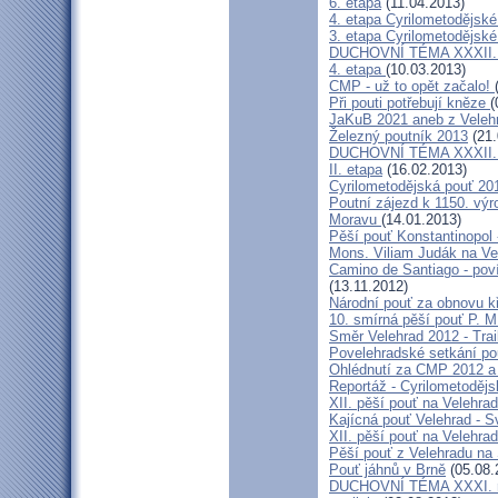
6. etapa
(11.04.2013)
4. etapa Cyrilometodějské
3. etapa Cyrilometodějské
DUCHOVNÍ TÉMA XXXII. roč
4. etapa
(10.03.2013)
CMP - už to opět začalo!
Při pouti potřebují kněze
(
JaKuB 2021 aneb z Veleh
Železný poutník 2013
(21.
DUCHOVNÍ TÉMA XXXII. roč
II. etapa
(16.02.2013)
Cyrilometodějská pouť 20
Poutní zájezd k 1150. výr
Moravu
(14.01.2013)
Pěší pouť Konstantinopol
Mons. Viliam Judák na Ve
Camino de Santiago - poví
(13.11.2012)
Národní pouť za obnovu k
10. smírná pěší pouť P. 
Směr Velehrad 2012 - Trai
Povelehradské setkání po
Ohlédnutí za CMP 2012 a 
Reportáž - Cyrilometodějs
XII. pěší pouť na Velehrad
Kajícná pouť Velehrad - S
XII. pěší pouť na Velehra
Pěší pouť z Velehradu na
Pouť jáhnů v Brně
(05.08.
DUCHOVNÍ TÉMA XXXI. roč