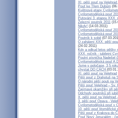
XI. pěší pouť na Velehrad
Pouť ke Třem Dubům
(06.
Květnové etapy Cyrilomet
Cyrilometodějská pouť 201
Putování 3. etapou XXX.
Železný poutník 2011
(15.
Nikdy!
(14.03.2011)
Cyrilometodějská pouť 2011
Cyrilometodějská pouť 2011
Poutník k sobě
(07.03.201
O zahájení XXX. pěší pout
(24.02.2011)
Kdy a odkud letos pěšky 
XXX. ročník - jubilejní Cy
Poutní písnička Nadešel 
Cyrilometodějská pouť A.
Jsme v poločase, 3,5 roku
chystat DO CÁCH
(03.01.
XI. pěší pouť na Velehrad
Pěší pouť z Drahotuš na 
O národní pěší pouti na V
Pěší pouť Velehrad – Sv.
Zajímavé okamžiky při pěš
Odchody poutníků při jubil
X. pěší pouť na Velehrad 
3. pěší pouť Opava - Vel
Cyrilometodějská pouť v 
10. pěší pouť litoměřické
Pěší pouť z Krakova do 
Pouť Nový Jeruzalém - če