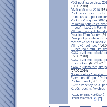
Pěší pouť na velehrad 20
(01.06.2010)
Dívčí pěší pouť 2010
(16.
Pouť za záchranu životů 
Františkánská pouť senior
Pouť na Peregrinek 2010
(
Pekařská pouť ke cti sva
II. pouť mládeže k Panně 
VII. pěší pouť z Kobylí do
Pouť ke Třem Dubům
(24.
Pěší pouť pro mladé muže
Mariánská pouť Prahou 2
VIII. dívčí pěší pouť
(04.0
III. pěší pouť mužů ke sv
XXIX. cyrilometodějská pě
(09.03.2010)
XXIX. cyrilometodějská p
3. a 4. etapu
(08.03.2010)
XXIX. cyrilometodějská p
(07.03.2010)
Noční pouť ze Svatého K
Zveme na pěší pouť Pra
Poutní písničky
(04.03.20
Zveme všechny na X. pěší
X. pěší pouť na Velehrad 
| Autor:
Bohumila Hubáčková
| 
|
Přidat komentář
|