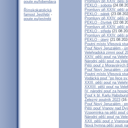
Promluvy při XXIV. pěší 
poute.eu/lobendava
PEKLO - sobota
(24.08.20
Promluvy při XXIV. pěší 
Římskokatolická
PEKLO - pátek
(23.08.202
farnost Jestřebí
-
Promluvy při XXIV. pěší 
poute.eu/jestrebi
PEKLO - čtvrtek
(22.08.2
Promluvy při XXIV. pěší 
PEKLO - středa
(21.08.20
Promluvy při XXIV. pěší 
PEKLO - úterý
(21.08.202
Poutní místo Vřesová st
Pouť Nový Jeruzalém - ún
Velehradská zimní pouť 2
XXIV. pěší pouť na Velehr
Národní pěší pouť na Veleh
Pěší pouť z Moravských B
Pouť Nový Jeruzalém - zá
Poutní místo Vřesová st
Vodácká pouť "po řece sv
XXIII. pěší pouť na Veleh
XXXIII. pěší pouť na Vele
IV. národní pouť za hospi
Pouť k bl. Karlu Habsburs
Železný poutník 2023
(16.
Pouť Nový Jeruzalém - pr
Pěší pouť Vranov nad Dyj
Vzpomínka na pěší pouť 
Národní pěší pouť na Vel
XXII. pěší pouť z Vranova
Nová hymna pěší pouti na