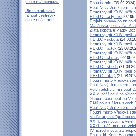
poute.eu/lobendava
Poutník roku
(03.09.2024)
Pouť Nový Jeruzalém - zá
Římskokatolická
Promluvy při XXIV. pěší 
farnost Jestřebí
-
PEKLO - celý text
(02.09.
poute.eu/jestrebi
Projekt obnovy poutního 
Mariánská pouť v Žarošic
Zlatá sobota u Matky Bož
Promluvy při XXIV. pěší 
PEKLO - sobota
(24.08.20
Promluvy při XXIV. pěší 
PEKLO - pátek
(23.08.202
Promluvy při XXIV. pěší 
PEKLO - čtvrtek
(22.08.2
Promluvy při XXIV. pěší 
PEKLO - středa
(21.08.20
Promluvy při XXIV. pěší 
PEKLO - úterý
(21.08.202
Poutní místo Vřesová st
Pouť Nový Jeruzalém - ún
Velehradská zimní pouť 2
XXIV. pěší pouť na Velehr
Národní pěší pouť na Veleh
Pěší pouť z Moravských B
Pouť Nový Jeruzalém - zá
Poutní místo Vřesová st
Vodácká pouť "po řece sv
XXIII. pěší pouť na Veleh
XXXIII. pěší pouť na Vele
IV. národní pouť za hospi
Pouť k bl. Karlu Habsburs