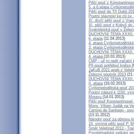
Pěší pouť z Konstantinopo
5. a 6.etapa Cyrilometodě
Pěší pouť do Tří Dubů 20
Poutní slavnost ke cti sv.
XI. dívčí pěší pouť z Vra
XI. pěší pouť z Kobylí do
Svatojánská pouť v Žele
DUCHOVNÍ TÉMA XXXII. roč
6. etapa
(11.04.2013)
4. etapa Cyrilometodějské
3. etapa Cyrilometodějské
DUCHOVNÍ TÉMA XXXII. roč
4. etapa
(10.03.2013)
CMP - už to opět začalo!
Při pouti potřebují kněze
(
JaKuB 2021 aneb z Veleh
Železný poutník 2013
(21.
DUCHOVNÍ TÉMA XXXII. roč
II. etapa
(16.02.2013)
Cyrilometodějská pouť 20
Poutní zájezd k 1150. výr
Moravu
(14.01.2013)
Pěší pouť Konstantinopol
Mons. Viliam Judák na Ve
Camino de Santiago - poví
(13.11.2012)
Národní pouť za obnovu k
10. smírná pěší pouť P. 
Směr Velehrad 2012 - Trai
Povelehradské setkání po