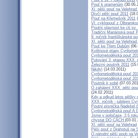
Pouť k pramenům
(30.05.
XI. pěší pouť na Velehrad
Dívčí pěší pouť 2011
(18.
Pouť na Křemešník 2011
(
VI. cyklopouť z Olbramko
Poutní slavnost ke cti sv.
Tradiční Mariánská pouť P
9. ročník františkánské p
XI. pěší pouť na Velehrad
Pouť ke Třem Dubům
(06.
Květnové etapy Cyrilomet
Cyrilometodějská pouť 201
Putování 3. etapou XXX.
Železný poutník 2011
(15.
Nikdy!
(14.03.2011)
Cyrilometodějská pouť 2011
Cyrilometodějská pouť 2011
Poutník k sobě
(07.03.201
O zahájení XXX. pěší pout
(24.02.2011)
Kdy a odkud letos pěšky 
XXX. ročník - jubilejní Cy
Poutní písnička Nadešel 
Cyrilometodějská pouť A.
Jsme v poločase, 3,5 roku
chystat DO CÁCH
(03.01.
XI. pěší pouť na Velehrad
Pěší pouť z Drahotuš na 
O národní pěší pouti na V