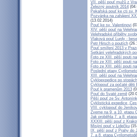
VII. pěší pouť mužů z Vra
Železný poutník 2014
(04.
Pekařská pouť ke cti sv.
Pozvánka na zahájení XXXI
(13.02.2014)
Pouť ke sv. Valentinovi
(0
XIV. pěší pouť na Velehra
Velehradské příběhy svob
Vlaková pouť Lurdy - bes
Petr Hirsch o poutích
(26.
Pouť smíření 2013 v Praz
Setkání velehradských po
Foto ze XIII. pěší pouti na
Foto ze XIII. pěší pouti na
Foto ze XIII. pěší pouti na
Poslední etapy Cyrilometo
XIII. pěší pouť na Velehra
Cykloexpedice po stopách 
Cyklopouť za počaté děti 
Pouť k pramenům 2013
(0
Pouť do Svaté země
(20.0
Pěší pouť ze Sv. Antonín
Cyklistická expedice „Ces
VIII. cyklopouť do Jeníko
Zveme na 9. a 10. etapu C
Jak proběhla 7. a 8. etap
XXXIII. pěší pouť z Kra
Misijní pouť v Lidečku
(15
IX. pěší pouť z Prahy do 
7. a 8. etapa Cyrilometodě