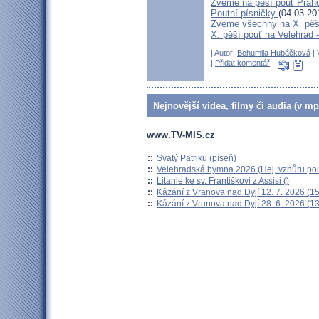
Zveme na pěší pouť Pra
Poutní písničky
(04.03.20
Zveme všechny na X. pěší
X. pěší pouť na Velehrad 
| Autor:
Bohumila Hubáčková
| 
|
Přidat komentář
|
Nejnovější videa, filmy či audia (v mp
www.TV-MIS.cz
::
Svatý Patriku (píseň)
::
Velehradská hymna 2026 (Hej, vzhůru pou
::
Litanie ke sv. Františkovi z Assisi ()
::
Kázání z Vranova nad Dyjí 12. 7. 2026 (15
::
Kázání z Vranova nad Dyjí 28. 6. 2026 (13