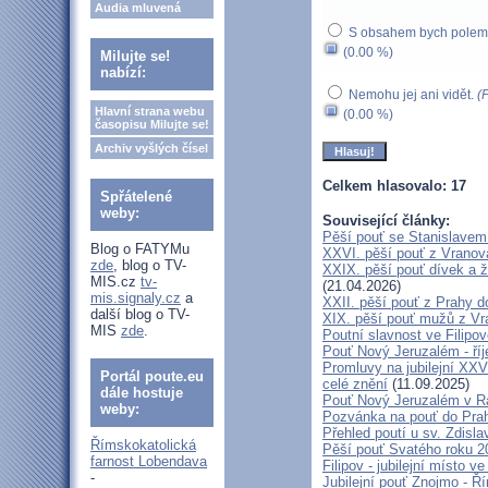
Audia mluvená
S obsahem bych polemi
(0.00 %)
Milujte se!
nabízí:
Nemohu jej ani vidět.
(
Hlavní strana webu
(0.00 %)
časopisu Milujte se!
Archiv vyšlých čísel
Celkem hlasovalo: 17
Spřátelené
weby:
Související články:
Pěší pouť se Stanislavem
Blog o FATYMu
XXVI. pěší pouť z Vranova
zde
, blog o TV-
XXIX. pěší pouť dívek a ž
MIS.cz
tv-
(21.04.2026)
mis.signaly.cz
a
XXII. pěší pouť z Prahy 
další blog o TV-
XIX. pěší pouť mužů z Vr
MIS
zde
.
Poutní slavnost ve Filipo
Pouť Nový Jeruzalém - ří
Promluvy na jubilejní XXV
Portál poute.eu
celé znění
(11.09.2025)
dále hostuje
Pouť Nový Jeruzalém v Ra
weby:
Pozvánka na pouť do Pra
Přehled poutí u sv. Zdisl
Římskokatolická
Pěší pouť Svatého roku 2
farnost Lobendava
Filipov - jubilejní místo 
-
Jubilejní pouť Znojmo - 