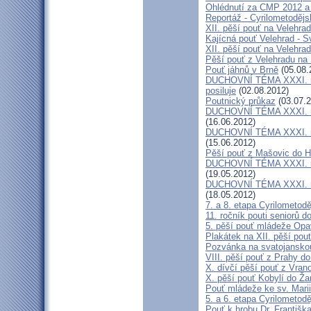
Ohlédnutí za CMP 2012 a 
Reportáž - Cyrilometodějs
XII. pěší pouť na Velehrad
Kajícná pouť Velehrad - S
XII. pěší pouť na Velehra
Pěší pouť z Velehradu na
Pouť jáhnů v Brně
(05.08.
DUCHOVNÍ TÉMA XXXI. roč
posiluje
(02.08.2012)
Poutnický průkaz
(03.07.2
DUCHOVNÍ TÉMA XXXI. roč
(16.06.2012)
DUCHOVNÍ TÉMA XXXI. roč
(15.06.2012)
Pěší pouť z Mašovic do 
DUCHOVNÍ TÉMA XXXI. roč
(19.05.2012)
DUCHOVNÍ TÉMA XXXI. roč
(18.05.2012)
7. a 8. etapa Cyrilometod
11. ročník pouti seniorů d
5. pěší pouť mládeže Opa
Plakátek na XII. pěší pou
Pozvánka na svatojanskou
VIII. pěší pouť z Prahy d
X. dívčí pěší pouť z Vran
X. pěší pouť Kobylí do Ža
Pouť mládeže ke sv. Marii
5. a 6. etapa Cyrilometod
Pouť k hrobu Dr. Františ