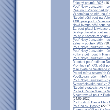
Železný poutník 2023
(16.
Pouť Nový Jeruzalém - pr
Pěší pouť Vranov nad Dyj
Vzpomínka na pěší pouť 
Národní pěší pouť na Vel
XXII. pěší pouť z Vranova
Nová hymna pěší pouti na
11. pouť přátel Likvidace 
Svatoprokopská pouť na 
Poutě v Kostelním Vydří 
Pouť Nový Jeruzalém - d
Železný poutník 2022
(30.
Pouť Nový Jeruzalém - bř
Pouť Nový Jeruzalém - ún
Fotky z pěší pouti k Pann
Pouť Nový Jeruzalém - zá
Diecézní pouť rodin do D
Promluvy při XXI. pěší po
Mše svatá na Velehradě v
Poutní místa severních Č
Poděkování všem, kteří n
Pouť Nový Jeruzalém - ří
Svatováclavská pouť ve 
Národní svatováclavská p
Poutě k Panně Marii na V
Silvestrovská pouť z Prah
(04.09.2020)
Pouť rodin k Panně Marii 
Pouť na sv. Hostýn
(22.07
Zveme na pěší pouť z Vra