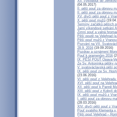
XII. cyklopouť do Jeníkov
(04.05.2017)
II. pěší pouť za obnovu ma
II. pěší pouť za obnovu m
XV. dívčí pěší pouť z Vra
X. pěší pouť mužů
(19.04
Termíny začátků pěších po
Jarní víkendové setkání A
Zimní pouť a valná hroma
Pěší poutě na Velehrad (a 
Pěší pouť mužů z Vranova 
Pozvání na VII. Svatovácl
28.9. 2016
(19.09.2016)
Pozdrav a oznámení Mon
Pouť k pramenům 2016
(2
IX. PĚŠÍ POUŤ Opava-Ve
Ze Sv. Antonínka pěšky n
V. svatováclavská pěší p
IX. pěší pouť ze Sv. Host
(23.06.2016)
VI. pěší pouť z Velehrad
XVI. pěší pouť na Velehra
XII. pěší pouť k Panně Ma
XIII. pěší pouť z Kobylí d
IX. pěší pouť mužů z Vran
I. pěší pouť za obnovu ma
(28.03.2016)
XIV. dívčí pěší pouť z Vr
Pouť svatého Klementa v 
Pěší pouť Velehrad – Rom