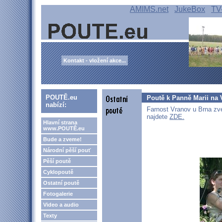
AMIMS.net
JukeBox
TV
Kontakt - vložení akce...
POUTĚ.eu
Poutě k Panně Marii na 
nabízí:
Farnost Vranov u Brna zve
najdete
ZDE.
Hlavní strana
www.POUTĚ.eu
Bude a zveme!
Národní pěší pouť
Pěší poutě
Cyklopoutě
Ostatní poutě
Fotogalerie
Video a audio
Texty