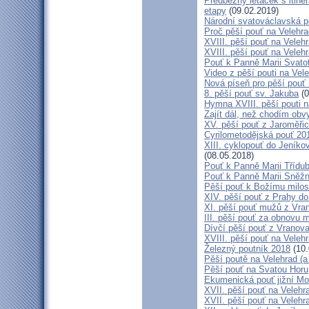
Předběžný letáček s itine
etapy
(09.02.2019)
Národní svatováclavská p
Proč pěší pouť na Velehr
XVIII. pěší pouť na Veleh
XVIII. pěší pouť na Velehr
Pouť k Panně Marii Svato
Video z pěší pouti na Vel
Nová píseň pro pěší pouť 
8. pěší pouť sv. Jakuba
(0
Hymna XVIII. pěší pouti n
Zajít dál, než chodím obv
XV. pěší pouť z Jaroměř
Cyrilometodějská pouť 201
XIII. cyklopouť do Jeníko
(08.05.2018)
Pouť k Panně Marii Třídu
Pouť k Panně Marii Sněž
Pěší pouť k Božímu milos
XIV. pěší pouť z Prahy d
XI. pěší pouť mužů z Vran
III. pěší pouť za obnovu m
Dívčí pěší pouť z Vranova
XVIII. pěší pouť na Veleh
Železný poutník 2018
(10.
Pěší poutě na Velehrad (a 
Pěší pouť na Svatou Horu
Ekumenická pouť jižní M
XVII. pěší pouť na Velehra
XVII. pěší pouť na Velehr