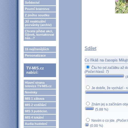
Svědectví
Poutní bratrstvo
Z jiného soudku
Již neaktuální
pozvánky (archiv)
Chcete přidat akci,
článek, kontaktovat
nás...?
Sdílet
15 nejčtenějších
Personalizace
Co říkáš na časopis Milujt
Čtu ho od začátku až do
TV-MIS.cz
(Počet hlasů: 7)
nabízí:
(
Hlavní strana
televize TV-MIS.cz
Je dobře, že vychází - 
Novinky
MIS 1 zábava
Znám jej a začínám obj
MIS 2 vzdělání
(5.88 %)
MIS 3 publicist.
MIS 4 lokální
Nevím o co jde.
(Počet 
Audia hudební
(0.00 %)