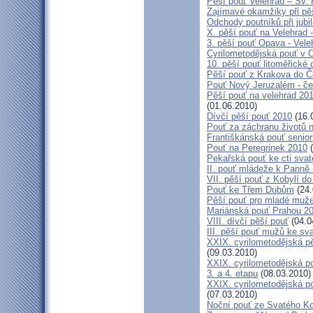
Pěší pouť Velehrad – Sv.
Zajímavé okamžiky při pěš
Odchody poutníků při jubil
X. pěší pouť na Velehrad 
3. pěší pouť Opava - Vel
Cyrilometodějská pouť v 
10. pěší pouť litoměřické
Pěší pouť z Krakova do 
Pouť Nový Jeruzalém - če
Pěší pouť na velehrad 20
(01.06.2010)
Dívčí pěší pouť 2010
(16.
Pouť za záchranu životů 
Františkánská pouť senior
Pouť na Peregrinek 2010
(
Pekařská pouť ke cti sva
II. pouť mládeže k Panně 
VII. pěší pouť z Kobylí do
Pouť ke Třem Dubům
(24.
Pěší pouť pro mladé muže
Mariánská pouť Prahou 2
VIII. dívčí pěší pouť
(04.0
III. pěší pouť mužů ke sv
XXIX. cyrilometodějská pě
(09.03.2010)
XXIX. cyrilometodějská p
3. a 4. etapu
(08.03.2010)
XXIX. cyrilometodějská p
(07.03.2010)
Noční pouť ze Svatého K