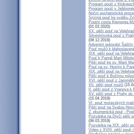
Program poutí v Klokotec
Program poutí v Jeblonné
Noční eucharistické proc
Smírná pouť ke svátku Z
Poutní cesta Klementa Ma
(01.03.2020)
XX. pěší pouť na Velehr
Silvestrovská pouť z Prah
(08.12.2019)
Adventní putování Šaštín 
Pouť mužů k blahoslave
XIX. pěší pouť na Velehra
Pouť k Panně Marii Miloti
Pěší pouť ke sv. Marií Ma
Pouť na sv. Hostýn k Pan
XIX. pěší pouť na Velehra
Pěší pouť k Božímu milos
XVI. pěší pouť z Jaroměř
XII. pěší pouť mužů
(15.0
II. pěší pouť z Vranova k
XV. pěší pouť z Prahy do
(15.04.2019)
VI. pouť moravských mat
Pěší pouť na Svatou Horu
2. ekumenická pouť - Poj
Pozvánka na Dívčí pěší p
(06.03.2019)
Pozvánka na XIX. pěší po
Video z XVIII. pěší pouti 