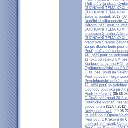
Třetí a čtvrtá etapa Cyril
DUCHOVNÍ TÉMA XXXI roč
DUCHOVNÍ TÉMA XXXI. ro
Železný poutník 2012
(08.
Nedělní chvilka poezie: 
Národní pěší pouť na Vel
DUCHOVNÍ TÉMA XXXI ročn
praotcové Starého Zákon
DUCHOVNÍ TÉMA XXXI. roč
praotcové Starého Zákon
Za jak dlouho bude pěší p
Pouť je oživená budoucno
XII. pěší pouť na Velehr
11 roků od vzniku CM pěš
Konkurz na hymnu Pěší po
Cyrilometodějská pouť A.D
O XI. pěší pouti na Vele
Pěší putování - organiza
Povelehradské setkání po
12. pěší pouť na Velehrad
Odchody poutníků při XI. 
Poutník křtinský
(05.08.20
O Dívčí pěší pouti 2011 v 
Poutnické vyznání neznabo
oppositorum
(31.07.2011)
Nový poutní web
(29.06.2
IV. pěší pouť Opava-Vele
Pěší pouť z Krakova do Č
Jubilejní 30. ročník Cyril
Pouť k sv. Prokopu 2011
(