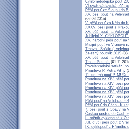
Cyrilometodějská pouť 20
VI.svatováclavská pěší p
Pěší pouť ze Sloupu do B
XV. pěší pouť na Velehrad
(06.08.2015)
V. pěší pouť za Křtin do K
XXXV. pěší pouť z Krako
XV. pěší pouť na Velehrad
Jubilejní X. CYKLOPOUŤ 
XV. národní pěší pouť na 
Misijní pouť ve Vranově n
Trnava - Šaštín (- Velehra
Železný poutník 2015
(08.
XV. pěší pouť na Velehrad
Trailer Poutník
(01.11.201
Povelehradské setkání po
Promluva P. Petra Piťhy
(
11. smírná pouť P. MUDr.
Promluva na XIV. pěší pou
Promluva na XIV. pěší pou
Promluva na XIV. pěší pou
Promluva na XIV. pěší pou
Promluva na XIV. pěší pou
Pěší pouť na Velehrad 201
Pěší pouť do Cách - Kulat
7. pěší pouť z Opavy na 
Českou cestou do Cách 
II. ročník cyklopoutě z 
XII. dívčí pěší pouť z Vr
IX. cyklopouť z Přímětic 