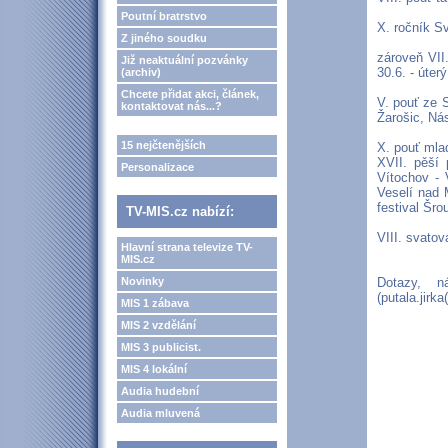
Poutní bratrstvo
X. ročník Sv
Z jiného soudku
zároveň VII
Již neaktuální pozvánky
30.6. - úter
(archiv)
Chcete přidat akci, článek,
V. pouť ze S
kontaktovat nás...?
Žarošic, Nás
15 nejčtenějších
X. pouť mla
XVII. pěší 
Personalizace
Vítochov - 
Veselí nad 
festival Šr
TV-MIS.cz nabízí:
VIII. svatov
Hlavní strana televize TV-
MIS.cz
Novinky
Dotazy, n
(putala.jir
MIS 1 zábava
MIS 2 vzdělání
MIS 3 publicist.
MIS 4 lokální
Audia hudební
Audia mluvená