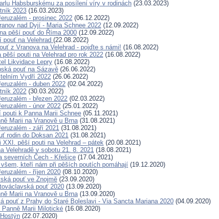
Karlu Habsburskému za posílení víry v rodinách
(23.03.2023)
tník 2023
(16.03.2023)
eruzalém - prosinec 2022
(06.12.2022)
ranov nad Dyjí - Maria Schnee 2022
(12.09.2022)
na pěší pouť do Říma 2000
(12.09.2022)
í pouť na Velehrad
(22.08.2022)
ouť z Vranova na Velehrad - pojďte s námi!
(16.08.2022)
pěší pouti na Velehrad pro rok 2022
(16.08.2022)
tel Likvidace Lepry
(16.08.2022)
pská pouť na Sázavě
(26.06.2022)
telním Vydří 2022
(26.06.2022)
eruzalém - duben 2022
(02.04.2022)
tník 2022
(30.03.2022)
eruzalém - březen 2022
(02.03.2022)
eruzalém - únor 2022
(25.01.2022)
í pouti k Panna Marii Schnee
(05.11.2021)
ně Marii na Vranově u Brna
(31.08.2021)
eruzalém - září 2021
(31.08.2021)
uť rodin do Doksan 2021
(31.08.2021)
 XXI. pěší pouti na Velehrad – pátek
(20.08.2021)
a Velehradě v sobotu 21. 8. 2021
(18.08.2021)
a severních Čech - Křešice
(17.04.2021)
všem, kteří nám při pěších poutích pomáhají
(19.12.2020)
eruzalém - říjen 2020
(08.10.2020)
vská pouť ve Znojmě
(23.09.2020)
továclavská pouť 2020
(13.09.2020)
ně Marii na Vranově u Brna
(13.09.2020)
ká pouť z Prahy do Staré Boleslavi - Via Sancta Mariana 2020
(04.09.2020)
 Panně Marii Milotické
(16.08.2020)
 Hostýn
(22.07.2020)