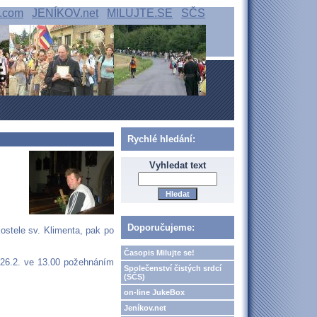
.com
JENÍKOV.net
MILUJTE.SE
SČS
Rychlé hledání:
Vyhledat text
Doporučujeme:
ostele sv. Klimenta, pak po
Časopis Milujte se!
 26.2. ve 13.00 požehnáním
Společenství čistých srdcí
(SČS)
on-line JukeBox
Jeníkov.net