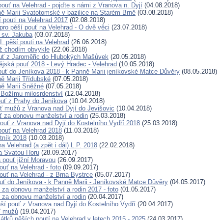
pouť na Velehrad - pojďte s námi z Vranova n. Dyjí
(04.08.2018)
ě Marii Svatotomské v bazilice na Starém Brně
(03.08.2018)
í pouti na Velehrad 2017
(02.08.2018)
pro pěší pouť na Velehrad - O dvě věci
(23.07.2018)
ť sv. Jakuba
(03.07.2018)
. pěší pouti na Velehrad
(26.06.2018)
než chodím obvykle
(22.06.2018)
uť z Jaroměřic do Hlubokých Mašůvek
(20.05.2018)
ějská pouť 2018 - Levý Hradec - Velehrad
(10.05.2018)
pouť do Jeníkova 2018 - k Panně Marii jeníkovské Matce Důvěry
(08.05.2018)
ě Marii Třídubské
(07.05.2018)
ě Marii Sněžné
(07.05.2018)
 Božímu milosrdenství
(12.04.2018)
ouť z Prahy do Jeníkova
(10.04.2018)
uť mužů z Vranova nad Dyjí do Jevišovic
(10.04.2018)
uť za obnovu manželství a rodin
(25.03.2018)
pouť z Vranova nad Dyjí do Kostelního Vydří 2018
(25.03.2018)
 pouť na Velehrad 2018
(11.03.2018)
tník 2018
(10.03.2018)
a Velehrad (a zpět i dál) L.P. 2018
(22.02.2018)
a Svatou Horu
(28.09.2017)
pouť jižní Moravou
(26.09.2017)
ouť na Velehrad - foto
(09.09.2017)
ouť na Velehrad - z Brna Bystrce
(05.07.2017)
ouť do Jeníkova - k Panně Marii - Jeníkovské Matce Důvěry
(04.05.2017)
ť za obnovu manželství a rodin 2017 - foto
(01.05.2017)
ť za obnovu manželství a rodin
(20.04.2017)
ěší pouť z Vranova nad Dyjí do Kostelního Vydří
(20.04.2017)
ť mužů
(19.04.2017)
átků pěších poutí na Velehrad v letech 2015 - 2025
(24.03.2017)