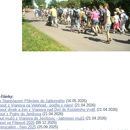
 články:
e Stanislavem Přibylem do Jablonného
(16.05.2026)
pouť z Vranova na Velehrad - pojďte s námi!
(21.04.2026)
pouť dívek a žen z Vranova nad Dyjí do Kostelního Vydří
(21.04.2026)
pouť z Prahy do Jeníkova
(21.04.2026)
ouť mužů z Vranova do Jevišovic - patronovi mužů
(21.04.2026)
nost ve Filipově 2026
(09.12.2025)
eruzalém - říjen 2025
(25.09.2025)