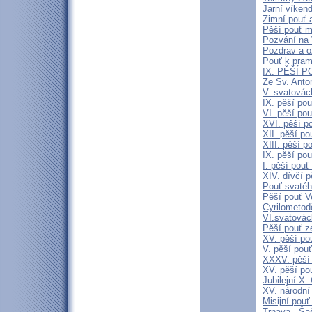
Jarní víken
Zimní pouť 
Pěší pouť m
Pozvání na 
Pozdrav a 
Pouť k pra
IX. PĚŠÍ P
Ze Sv. Anto
V. svatovác
IX. pěší po
VI. pěší po
XVI. pěší p
XII. pěší p
XIII. pěší p
IX. pěší po
I. pěší pou
XIV. dívčí 
Pouť svatéh
Pěší pouť V
Cyrilometod
VI.svatovác
Pěší pouť z
XV. pěší po
V. pěší pouť
XXXV. pěší
XV. pěší po
Jubilejní 
XV. národní
Misijní pou
Trnava - Šaš