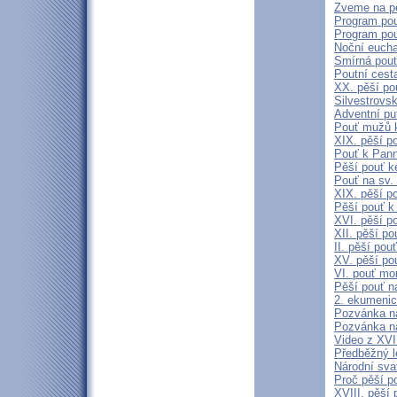
Zveme na pě
Program pou
Program pou
Noční eucha
Smírná pouť
Poutní cest
XX. pěší p
Silvestrovs
Adventní pu
Pouť mužů 
XIX. pěší p
Pouť k Pann
Pěší pouť k
Pouť na sv.
XIX. pěší po
Pěší pouť k
XVI. pěší p
XII. pěší p
II. pěší po
XV. pěší po
VI. pouť mo
Pěší pouť n
2. ekumenic
Pozvánka na
Pozvánka na
Video z XVII
Předběžný l
Národní sva
Proč pěší p
XVIII. pěší