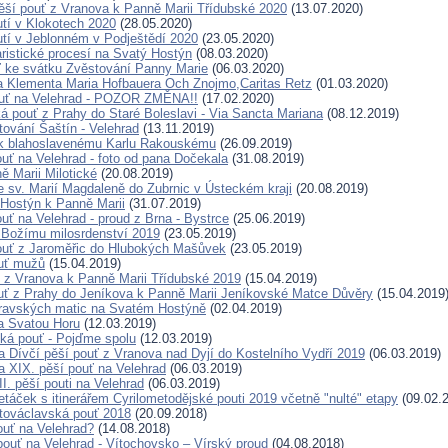
ší pouť z Vranova k Panně Marii Třídubské 2020
(13.07.2020)
tí v Klokotech 2020
(28.05.2020)
tí v Jeblonném v Podještědí 2020
(23.05.2020)
ristické procesí na Svatý Hostýn
(08.03.2020)
 ke svátku Zvěstování Panny Marie
(06.03.2020)
a Klementa Maria Hofbauera Och Znojmo,Caritas Retz
(01.03.2020)
ouť na Velehrad - POZOR ZMĚNA!!
(17.02.2020)
ká pouť z Prahy do Staré Boleslavi - Via Sancta Mariana
(08.12.2019)
tování Šaštín - Velehrad
(13.11.2019)
k blahoslavenému Karlu Rakouskému
(26.09.2019)
ouť na Velehrad - foto od pana Dočekala
(31.08.2019)
ě Marii Milotické
(20.08.2019)
e sv. Marií Magdaleně do Zubrnic v Ústeckém kraji
(20.08.2019)
 Hostýn k Panně Marii
(31.07.2019)
uť na Velehrad - proud z Brna - Bystrce
(25.06.2019)
 Božímu milosrdenství 2019
(23.05.2019)
ouť z Jaroměřic do Hlubokých Mašůvek
(23.05.2019)
ouť mužů
(15.04.2019)
uť z Vranova k Panně Marii Třídubské 2019
(15.04.2019)
uť z Prahy do Jeníkova k Panně Marii Jeníkovské Matce Důvěry
(15.04.2019
ravských matic na Svatém Hostýně
(02.04.2019)
a Svatou Horu
(12.03.2019)
ká pouť - Pojďme spolu
(12.03.2019)
 Dívčí pěší pouť z Vranova nad Dyjí do Kostelního Vydří 2019
(06.03.2019)
 XIX. pěší pouť na Velehrad
(06.03.2019)
I. pěší pouti na Velehrad
(06.03.2019)
etáček s itinerářem Cyrilometodějské pouti 2019 včetně "nulté" etapy
(09.02.
továclavská pouť 2018
(20.09.2018)
ouť na Velehrad?
(14.08.2018)
 pouť na Velehrad - Vítochovsko – Vírský proud
(04.08.2018)