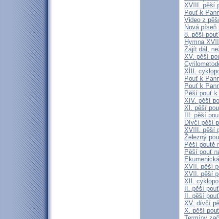
XVIII. pěší 
Pouť k Pann
Video z pěš
Nová píseň 
8. pěší pou
Hymna XVIII
Zajít dál, 
XV. pěší po
Cyrilometod
XIII. cyklo
Pouť k Pann
Pouť k Pann
Pěší pouť k
XIV. pěší p
XI. pěší po
III. pěší po
Dívčí pěší 
XVIII. pěší
Železný pou
Pěší poutě n
Pěší pouť n
Ekumenická 
XVII. pěší p
XVII. pěší p
XII. cyklop
II. pěší pou
II. pěší pou
XV. dívčí p
X. pěší pou
Termíny zač