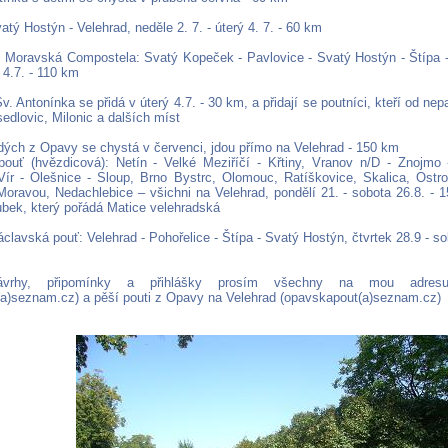
atý Hostýn - Velehrad, neděle 2. 7. - úterý 4. 7. - 60 km
. Moravská Compostela: Svatý Kopeček - Pavlovice - Svatý Hostýn - Štípa -
ý 4.7. - 110 km
v. Antonínka se přidá v úterý 4.7. - 30 km, a přidají se poutníci, kteří od ne
edlovic, Milonic a dalších míst
dých z Opavy se chystá v červenci, jdou přímo na Velehrad - 150 km
pouť (hvězdicová): Netín - Velké Meziříčí - Křtiny, Vranov n/D - Znojmo 
Vír - Olešnice - Sloup, Brno Bystrc, Olomouc, Ratíškovice, Skalica, Ostr
Moravou, Nedachlebice – všichni na Velehrad, pondělí 21. - sobota 26.8. - 
oubek, který pořádá Matice velehradská
áclavská pouť: Velehrad - Pohořelice - Štípa - Svatý Hostýn, čtvrtek 28.9 - so
ávrhy, připomínky a přihlášky prosím všechny na mou adresu
ka(a)seznam.cz) a pěší pouti z Opavy na Velehrad (opavskapout(a)seznam.cz)