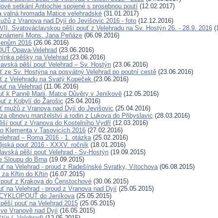
dové setkání Antiochie spojené s prosebnou poutí
(12.02.2017)
a valná hromada Matice velehradské
(31.01.2017)
užů z Vranova nad Dyjí do Jevišovic 2016 - foto
(12.12.2016)
VII. Svatováclavskou pěší pouť z Velehradu na Sv. Hostýn 26. - 28.9. 2016
(
oznámení Mons. Jana Peňáze
(06.09.2016)
menům 2016
(26.06.2016)
OUŤ Opava-Velehrad
(23.06.2016)
nínka pěšky na Velehrad
(23.06.2016)
lavská pěší pouť Velehrad – Sv. Hostýn
(23.06.2016)
uť ze Sv. Hostýna na posvátný Velehrad po poutní cestě
(23.06.2016)
uť z Velehradu na Svatý Kopeček
(23.06.2016)
ouť na Velehrad
(11.06.2016)
ouť k Panně Marii, Matce Důvěry v Jeníkově
(12.05.2016)
ouť z Kobylí do Žarošic
(25.04.2016)
uť mužů z Vranova nad Dyjí do Jevišovic
(25.04.2016)
ť za obnovu manželství a rodin z Lukova do Přibyslavic
(28.03.2016)
pěší pouť z Vranova do Kostelního Vydří
(12.03.2016)
o Klementa v Tasovicích 2016
(27.02.2016)
elehrad – Roma 2016 - 1. otázka
(25.02.2016)
ějská pouť 2016 - XXXV. ročník
(18.01.2016)
lavská pěší pouť Velehrad - Sv-Hostýn
(19.09.2015)
e Sloupu do Brna
(19.09.2015)
uť na Velehrad - proud z Radešínské Svratky, Vítochova
(06.08.2015)
 za Křtin do Křtin
(16.07.2015)
 pouť z Krakova do Čenstochové
(30.06.2015)
uť na Velehrad - proud z Vranova nad Dyjí
(25.05.2015)
X. CYKLOPOUŤ do Jeníkova
(25.05.2015)
 pěší pouť na Velehrad 2015
(25.05.2015)
ť ve Vranově nad Dyjí
(16.05.2015)
tín (- Velehrad)
(12.05.2015)