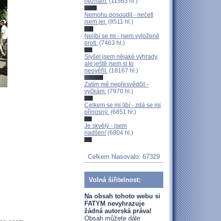
neznám.
(11563 hl.)
Nemohu posoudit - nečetl
jsem jej.
(8511 hl.)
Nelíbí se mi - jsem vyloženě
proti.
(7463 hl.)
Slyšel jsem nějaké výhrady,
ale ještě jsem si to
neověřil.
(18167 hl.)
Zatím mě nepřesvědčil -
vyčkám.
(7970 hl.)
Celkem se mi líbí - zdá se mi
přínosný.
(6851 hl.)
Je skvělý - jsem
nadšen!
(6804 hl.)
Celkem hlasovalo: 67329
Volná šiřitelnost:
Na obsah tohoto webu si
FATYM nevyhrazuje
žádná autorská práva!
Obsah můžete dále