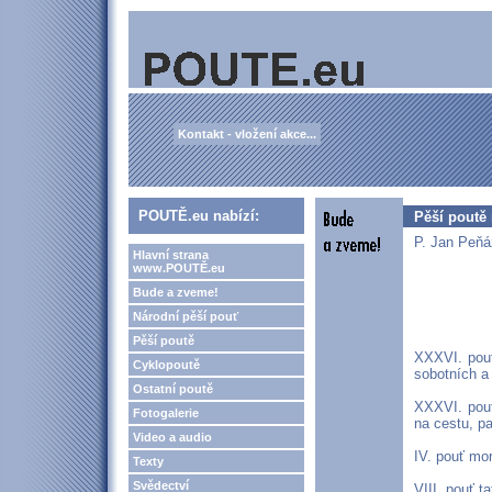
Kontakt - vložení akce...
POUTĚ.eu nabízí:
Pěší poutě 
P. Jan Peňá
Hlavní strana
www.POUTĚ.eu
Bude a zveme!
Národní pěší pouť
Pěší poutě
XXXVI. pouť
Cyklopoutě
sobotních a
Ostatní poutě
XXXVI. pouť
Fotogalerie
na cestu, p
Video a audio
IV. pouť mo
Texty
Svědectví
VIII. pouť t