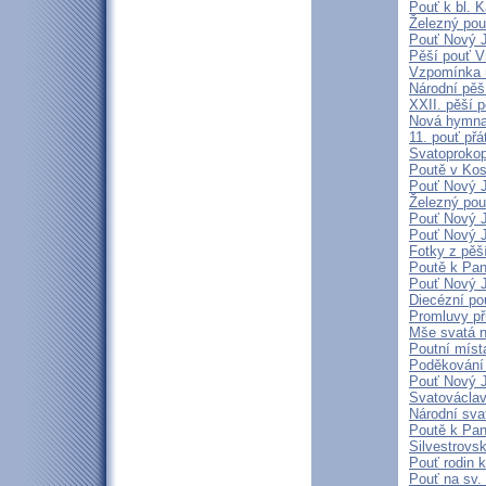
Pouť k bl. 
Železný pou
Pouť Nový J
Pěší pouť V
Vzpomínka 
Národní pěš
XXII. pěší p
Nová hymna 
11. pouť přá
Svatoproko
Poutě v Kos
Pouť Nový J
Železný pou
Pouť Nový J
Pouť Nový J
Fotky z pěš
Poutě k Pan
Pouť Nový J
Diecézní po
Promluvy při
Mše svatá n
Poutní míst
Poděkování 
Pouť Nový J
Svatovácla
Národní sva
Poutě k Pan
Silvestrovs
Pouť rodin k
Pouť na sv.