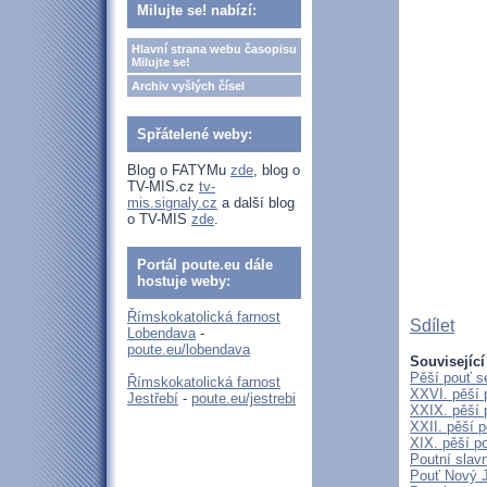
Milujte se! nabízí:
Hlavní strana webu časopisu
Milujte se!
Archiv vyšlých čísel
Spřátelené weby:
Blog o FATYMu
zde
, blog o
TV-MIS.cz
tv-
mis.signaly.cz
a další blog
o TV-MIS
zde
.
Portál poute.eu dále
hostuje weby:
Římskokatolická farnost
Sdílet
Lobendava
-
poute.eu/lobendava
Související
Pěší pouť s
Římskokatolická farnost
XXVI. pěší 
Jestřebí
-
poute.eu/jestrebi
XXIX. pěší 
XXII. pěší 
XIX. pěší p
Poutní slav
Pouť Nový J