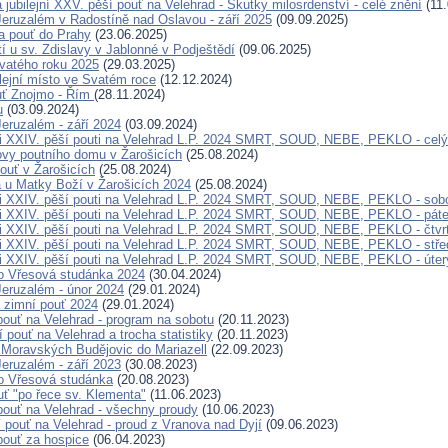
jubilejní XXV. pěší pouť na Velehrad - Skutky milosrdenství - celé znění
(11.
eruzalém v Radostíně nad Oslavou - září 2025
(09.09.2025)
a pouť do Prahy
(23.06.2025)
í u sv. Zdislavy v Jablonné v Podještědí
(09.06.2025)
vatého roku 2025
(29.03.2025)
bilejní místo ve Svatém roce
(12.12.2024)
ouť Znojmo - Řím
(28.11.2024)
u
(03.09.2024)
eruzalém - září 2024
(03.09.2024)
i XXIV. pěší pouti na Velehrad L.P. 2024 SMRT, SOUD, NEBE, PEKLO - celý
ovy poutního domu v Žarošicích
(25.08.2024)
ouť v Žarošicích
(25.08.2024)
a u Matky Boží v Žarošicích 2024
(25.08.2024)
i XXIV. pěší pouti na Velehrad L.P. 2024 SMRT, SOUD, NEBE, PEKLO - sob
i XXIV. pěší pouti na Velehrad L.P. 2024 SMRT, SOUD, NEBE, PEKLO - pát
i XXIV. pěší pouti na Velehrad L.P. 2024 SMRT, SOUD, NEBE, PEKLO - čtvr
i XXIV. pěší pouti na Velehrad L.P. 2024 SMRT, SOUD, NEBE, PEKLO - stře
i XXIV. pěší pouti na Velehrad L.P. 2024 SMRT, SOUD, NEBE, PEKLO - úter
o Vřesová studánka 2024
(30.04.2024)
eruzalém - únor 2024
(29.01.2024)
 zimní pouť 2024
(29.01.2024)
pouť na Velehrad - program na sobotu
(20.11.2023)
 pouť na Velehrad a trocha statistiky
(20.11.2023)
 Moravských Budějovic do Mariazell
(22.09.2023)
eruzalém - září 2023
(30.08.2023)
o Vřesová studánka
(20.08.2023)
ť "po řece sv. Klementa"
(11.06.2023)
 pouť na Velehrad - všechny proudy
(10.06.2023)
í pouť na Velehrad - proud z Vranova nad Dyjí
(09.06.2023)
 pouť za hospice
(06.04.2023)