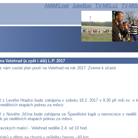
AMIMS.net
JukeBox
TV-MIS.cz
TV-MIS
na Velehrad (a zpět i dál) L.P. 2017
z nám zaslal plán poutí na Velehrad na rok 2017. Zveme k účasti.
 z Levého Hradce bude zahájena v sobotu 18.2. 2017 v 9.30 při mši sv. v k
 nedělních etapách jednou za měsíc
 z Nového Jičína bude zahájena ve Španělské kapli u nemocnice v neděli
ak po nedělních etapách jednou za měsíc
ravských maticí - Velehrad neděle 2.4. od 10 hod.
atínků s dětmi se chystá v průběhu června - 60 km