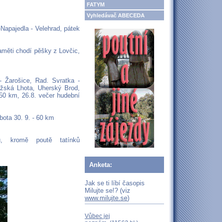
FATYM
Vyhledávač ABECEDA
Napajedla - Velehrad, pátek
paměti chodí pěšky z Lovčic,
- Žarošice, Rad. Svratka -
ožská Lhota, Uherský Brod,
150 km, 26.8. večer hudební
bota 30. 9. - 60 km
, kromě poutě tatínků
Anketa:
Jak se ti líbí časopis
Milujte se!? (viz
www.milujte.se
)
Vůbec jej