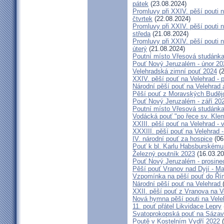
pátek
(23.08.2024)
Promluvy při XXIV. pěší pout
čtvrtek
(22.08.2024)
Promluvy při XXIV. pěší pout
středa
(21.08.2024)
Promluvy při XXIV. pěší pout
úterý
(21.08.2024)
Poutní místo Vřesová studánk
Pouť Nový Jeruzalém - únor 20
Velehradská zimní pouť 2024
(2
XXIV. pěší pouť na Velehrad - 
Národní pěší pouť na Velehrad a
Pěší pouť z Moravských Budějo
Pouť Nový Jeruzalém - září 20
Poutní místo Vřesová studánk
Vodácká pouť "po řece sv. Kle
XXIII. pěší pouť na Velehrad -
XXXIII. pěší pouť na Velehrad 
IV. národní pouť za hospice
(06
Pouť k bl. Karlu Habsburskému 
Železný poutník 2023
(16.03.20
Pouť Nový Jeruzalém - prosine
Pěší pouť Vranov nad Dyjí - M
Vzpomínka na pěší pouť do Ří
Národní pěší pouť na Velehrad
XXII. pěší pouť z Vranova na V
Nová hymna pěší pouti na Vele
11. pouť přátel Likvidace Lepry
Svatoprokopská pouť na Sáza
Poutě v Kostelním Vydří 2022
(