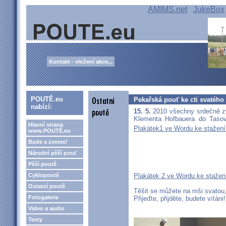
AMIMS.net
JukeBox
Kontakt - vložení akce...
POUTĚ.eu
Pekařská pouť ke cti svatéh
nabízí:
15. 5.
2010 všechny srdečně z
Klementa Hofbauera do Tasov
Hlavní strana
Plakátek1 ve Wordu ke stažen
www.POUTĚ.eu
Bude a zveme!
Národní pěší pouť
Pěší poutě
Cyklopoutě
Plakátek 2 ve Wordu ke stažen
Ostatní poutě
Těšit se můžete na mši svatou
Fotogalerie
Přijeďte, přijděte, budete vítáni!
Video a audio
Texty