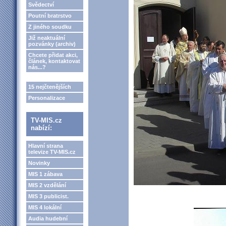
Svědectví
Poutní bratrstvo
Z jiného soudku
Již neaktuální
pozvánky (archiv)
Chcete přidat akci,
článek, kontaktovat
nás...?
15 nejčtenějších
Personalizace
TV-MIS.cz
nabízí:
Hlavní strana
televize TV-MIS.cz
Novinky
MIS 1 zábava
MIS 2 vzdělání
MIS 3 publicist.
MIS 4 lokální
Audia hudební