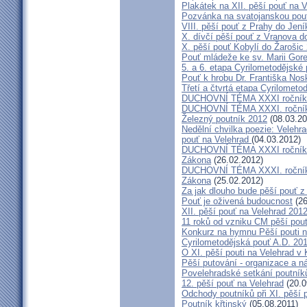
Plakátek na XII. pěší pouť na 
Pozvánka na svatojanskou pouť
VIII. pěší pouť z Prahy do Jení
X. dívčí pěší pouť z Vranova d
X. pěší pouť Kobylí do Žarošic
Pouť mládeže ke sv. Marii Gore
5. a 6. etapa Cyrilometodějské 
Pouť k hrobu Dr. Františka No
Třetí a čtvrtá etapa Cyrilometo
DUCHOVNÍ TÉMA XXXI ročníku 
DUCHOVNÍ TÉMA XXXI. ročníku
Železný poutník 2012
(08.03.20
Nedělní chvilka poezie: Veleh
pouť na Velehrad
(04.03.2012)
DUCHOVNÍ TÉMA XXXI ročníku C
Zákona
(26.02.2012)
DUCHOVNÍ TÉMA XXXI. ročníku 
Zákona
(25.02.2012)
Za jak dlouho bude pěší pouť z
Pouť je oživená budoucnost
(26
XII. pěší pouť na Velehrad 201
11 roků od vzniku CM pěší pou
Konkurz na hymnu Pěší pouti n
Cyrilometodějská pouť A.D. 201
O XI. pěší pouti na Velehrad 
Pěší putování - organizace a 
Povelehradské setkání poutník
12. pěší pouť na Velehrad
(20.0
Odchody poutníků při XI. pěší p
Poutník křtinský
(05.08.2011)