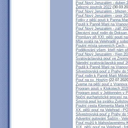
Pouť Nový Jeruzalém - duben 
Železný poutník 2022
(30.03.20
Pouť Nový Jeruzalém - březen
Pouť Nový Jeruzalém - únor 20
Fotky z pěší pouti k Panna Mar
Poutě k Panně Marii na Vranov
Pouť Nový Jeruzalém - září 20
Diecézní pouť rodin do Doksan
Promluvy při XXI. pěší pouti na
Mše svatá na Velehradě v sobo
Poutní místa severních Čech -
Poděkování všem, kteří nám př
Pouť Nový Jeruzalém - říjen 20
Svatováclavská pouť ve Znojm
Národní svatováclavská pouť 
Poutě k Panně Marii na Vranov
Silvestrovská pouť z Prahy do 
Pouť rodin k Panně Marii Miloti
Pouť na sv. Hostýn
(22.07.2020
Zveme na pěší pouť z Vranova 
Program poutí v Klokotech 202
Program poutí v Jeblonném v P
Noční eucharistické procesí n
Smírná pouť ke svátku Zvěsto
Poutní cesta Klementa Maria H
XX. pěší pouť na Velehrad -
Silvestrovská pouť z Prahy do 
Adventní putování Šaštín - Vel
Pouť mužů k blahoslavenému 
XIX. pěší pouť na Velehrad - f