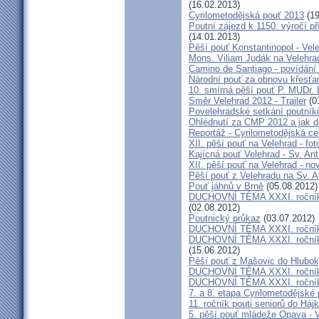
(16.02.2013)
Cyrilometodějská pouť 2013
(19
Poutní zájezd k 1150. výročí p
(14.01.2013)
Pěší pouť Konstantinopol - Vel
Mons. Viliam Judák na Velehra
Camino de Santiago - povídání 
Národní pouť za obnovu křesťa
10. smírná pěší pouť P. MUDr.
Směr Velehrad 2012 - Trailer
(0
Povelehradské setkání poutník
Ohlédnutí za CMP 2012 a jak 
Reportáž - Cyrilometodějská ce
XII. pěší pouť na Velehrad - fot
Kajícná pouť Velehrad - Sv. An
XII. pěší pouť na Velehrad - n
Pěší pouť z Velehradu na Sv. 
Pouť jáhnů v Brně
(05.08.2012)
DUCHOVNÍ TÉMA XXXI. ročníku 
(02.08.2012)
Poutnický průkaz
(03.07.2012)
DUCHOVNÍ TÉMA XXXI. ročníku 
DUCHOVNÍ TÉMA XXXI. ročníku 
(15.06.2012)
Pěší pouť z Mašovic do Hlubo
DUCHOVNÍ TÉMA XXXI. ročníku 
DUCHOVNÍ TÉMA XXXI. ročníku
7. a 8. etapa Cyrilometodějské 
11. ročník pouti seniorů do Háj
5. pěší pouť mládeže Opava - 