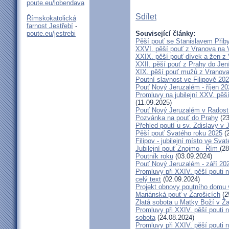
poute.eu/lobendava
Sdílet
Římskokatolická
farnost Jestřebí
-
poute.eu/jestrebi
Související články:
Pěší pouť se Stanislavem Přib
XXVI. pěší pouť z Vranova na V
XXIX. pěší pouť dívek a žen z 
XXII. pěší pouť z Prahy do Jen
XIX. pěší pouť mužů z Vranova
Poutní slavnost ve Filipově 20
Pouť Nový Jeruzalém - říjen 20
Promluvy na jubilejní XXV. pěší
(11.09.2025)
Pouť Nový Jeruzalém v Radostí
Pozvánka na pouť do Prahy
(23
Přehled poutí u sv. Zdislavy v 
Pěší pouť Svatého roku 2025
(2
Filipov - jubilejní místo ve Sva
Jubilejní pouť Znojmo - Řím
(28
Poutník roku
(03.09.2024)
Pouť Nový Jeruzalém - září 20
Promluvy při XXIV. pěší pout
celý text
(02.09.2024)
Projekt obnovy poutního domu 
Mariánská pouť v Žarošicích
(2
Zlatá sobota u Matky Boží v Ža
Promluvy při XXIV. pěší pout
sobota
(24.08.2024)
Promluvy při XXIV. pěší pout