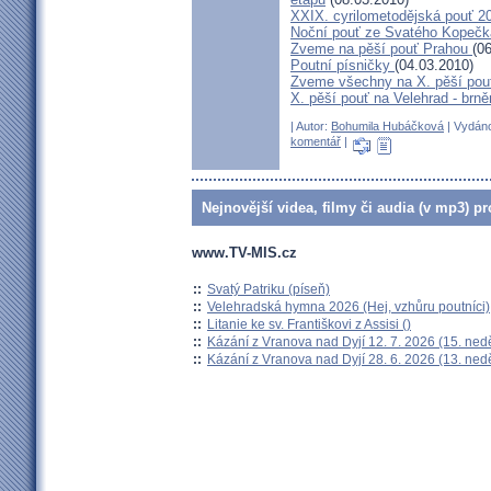
XXIX. cyrilometodějská pouť 2
Noční pouť ze Svatého Kopečk
Zveme na pěší pouť Prahou
(0
Poutní písničky
(04.03.2010)
Zveme všechny na X. pěší pou
X. pěší pouť na Velehrad - brn
| Autor:
Bohumila Hubáčková
| Vydáno
komentář
|
Nejnovější videa, filmy či audia (v mp3) pr
www.TV-MIS.cz
::
Svatý Patriku (píseň)
::
Velehradská hymna 2026 (Hej, vzhůru poutníci)
::
Litanie ke sv. Františkovi z Assisi ()
::
Kázání z Vranova nad Dyjí 12. 7. 2026 (15. ned
::
Kázání z Vranova nad Dyjí 28. 6. 2026 (13. ned