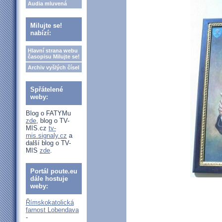
Audia mluvená
Milujte se!
nabízí:
Hlavní strana webu
časopisu Milujte se!
Archiv vyšlých čísel
Spřátelené
weby:
Blog o FATYMu
zde
, blog o TV-
MIS.cz
tv-
mis.signaly.cz
a
další blog o TV-
MIS
zde
.
Portál poute.eu
dále hostuje
weby:
Římskokatolická
farnost Lobendava
-