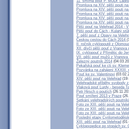
11. smírná pouť P. MUDr. Ladi
Promluva na XIV. pěší pouti na
Promluva na XIV. pěší pouti na 
Promluva na XIV. pěší pouti na 
Promluva na XIV. pěší pouti na 
Promluva na XIV. pěší pouti na
Pěší pouť na Velehrad 2014 - V
Pěší pouť do Cách - Kulatý stů
7. pěší pouť z Opavy na Velehr
Českou cestou do Cách 2014
(
II. ročník cyklopoutě z Olomo
XII. dívčí pěší pouť z Vranova 
IX. cyklopouť z Přímětic do Je
VII. pěší pouť mužů z Vranova 
Železný poutník 2014
(04.03.20
Pekařská pouť ke cti sv. Klem
Pozvánka na zahájení XXXIII. 
Pouť ke sv. Valentinovi
(03.02.
XIV. pěší pouť na Velehrad
(19.
Velehradské příběhy svobody z
Vlaková pouť Lurdy - beseda T
Petr Hirsch o poutích
(26.11.20
Pouť smíření 2013 v Praze
(26.
Setkání velehradských poutník
Foto ze XIII. pěší pouti na Veleh
Foto ze XIII. pěší pouti na Veleh
Foto ze XIII. pěší pouti na Veleh
Poslední etapy Cyrilometodějsk
XIII. pěší pouť na Velehrad
(01.
Cykloexpedice po stopách sv. C