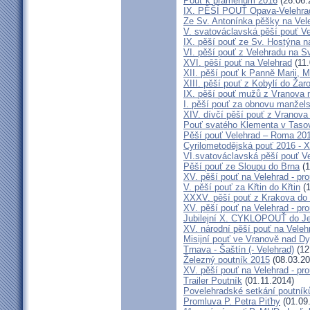
Pouť k pramenům 2016
(26.06.
IX. PĚŠÍ POUŤ Opava-Velehra
Ze Sv. Antonínka pěšky na Ve
V. svatováclavská pěší pouť V
IX. pěší pouť ze Sv. Hostýna n
VI. pěší pouť z Velehradu na 
XVI. pěší pouť na Velehrad
(11.
XII. pěší pouť k Panně Marii, 
XIII. pěší pouť z Kobylí do Žar
IX. pěší pouť mužů z Vranova n
I. pěší pouť za obnovu manžels
XIV. dívčí pěší pouť z Vranova
Pouť svatého Klementa v Taso
Pěší pouť Velehrad – Roma 201
Cyrilometodějská pouť 2016 - 
VI.svatováclavská pěší pouť V
Pěší pouť ze Sloupu do Brna
(1
XV. pěší pouť na Velehrad - pr
V. pěší pouť za Křtin do Křtin
(1
XXXV. pěší pouť z Krakova do
XV. pěší pouť na Velehrad - pr
Jubilejní X. CYKLOPOUŤ do J
XV. národní pěší pouť na Veleh
Misijní pouť ve Vranově nad Dy
Trnava - Šaštín (- Velehrad)
(12
Železný poutník 2015
(08.03.20
XV. pěší pouť na Velehrad - pr
Trailer Poutník
(01.11.2014)
Povelehradské setkání poutník
Promluva P. Petra Piťhy
(01.09