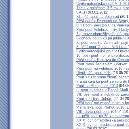
Cyrilometodějská pouť A.D. 20
Jsme v poločase, 3,5 roku jsme
CÁCH
(03.01.2011)
XI. pěší pouť na Velehrad
(20.1
Pěší pouť z Drahotuš na Svatý
O národní pěší pouti na Velehr
Pěší pouť Velehrad – Sv. Host
Zajímavé okamžiky při pěší pou
Odchody poutníků při jubilejní 
X. pěší pouť na Velehrad - poj
3. pěší pouť Opava - Velehrad
Cyrilometodějská pouť v Oleks
10. pěší pouť litoměřické diecé
Pěší pouť z Krakova do Čenst
Pouť Nový Jeruzalém - červen
Pěší pouť na velehrad 2010 - 
Dívčí pěší pouť 2010
(16.05.20
Pouť za záchranu životů nenar
Františkánská pouť seniorů do H
Pouť na Peregrinek 2010
(04.05
II. pouť mládeže k Panně Marii
VII. pěší pouť z Kobylí do Žaro
Pouť ke Třem Dubům
(24.04.20
Pěší pouť pro mladé muže s bo
Mariánská pouť Prahou 2010
(1
VIII. dívčí pěší pouť
(04.04.201
III. pěší pouť mužů ke svatému
XXIX. cyrilometodějská pěší p
XXIX. cyrilometodějská pouť 20
etapu
(08.03.2010)