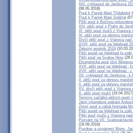
XIII. cyklopouť do Jeníkova 20
(08.05.2018)
Pouť k Panně Marii Třídubské
(
Pouť k Panně Marii Sněžné
(07
Pěší pouť k Božímu milosrdens
XIV. pěší pouť z Prahy do Jen
XI. pěší pouť mužů z Vranova n
III. pěší pouť za obnovu manžel
Dívčí pěší pouť z Vranova nad 
XVIII. pěší pouť na Velehrad 2
Železný poutník 2018
(10.03.20
Pěší poutě na Velehrad (a zpět 
Pěší pouť na Svatou Horu
(28.0
Ekumenická pouť jižní Moravo
XVII. pěší pouť na Velehrad - f
XVII. pěší pouť na Velehrad - 
XII. cyklopouť do Jeníkova - k
II. pěší pouť za obnovu manžels
II. pěší pouť za obnovu manžels
XV. dívčí pěší pouť z Vranova 
X. pěší pouť mužů
(19.04.2017
Termíny začátků pěších poutí n
Jarní víkendové setkání Antioc
Zimní pouť a valná hromada Ma
Pěší poutě na Velehrad (a zpět 
Pěší pouť mužů z Vranova nad D
Pozvání na VII. Svatováclavsko
(19.09.2016)
Pozdrav a oznámení Mons. Ja