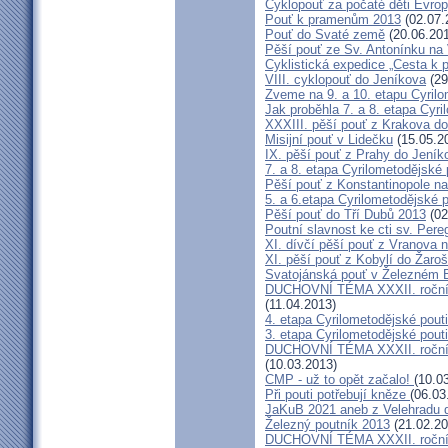
Cyklopouť za počaté děti Evrop
Pouť k pramenům 2013
(02.07.
Pouť do Svaté země
(20.06.20
Pěší pouť ze Sv. Antonínku na
Cyklistická expedice „Cesta k 
VIII. cyklopouť do Jeníkova
(29
Zveme na 9. a 10. etapu Cyrilo
Jak proběhla 7. a 8. etapa Cyr
XXXIII. pěší pouť z Krakova 
Misijní pouť v Lidečku
(15.05.2
IX. pěší pouť z Prahy do Jeník
7. a 8. etapa Cyrilometodějské p
Pěší pouť z Konstantinopole na
5. a 6.etapa Cyrilometodějské 
Pěší pouť do Tří Dubů 2013
(02
Poutní slavnost ke cti sv. Pere
XI. dívčí pěší pouť z Vranova 
XI. pěší pouť z Kobylí do Žaro
Svatojánská pouť v Železném 
DUCHOVNÍ TÉMA XXXII. ročníku 
(11.04.2013)
4. etapa Cyrilometodějské pout
3. etapa Cyrilometodějské pout
DUCHOVNÍ TÉMA XXXII. ročníku 
(10.03.2013)
CMP - už to opět začalo!
(10.0
Při pouti potřebují kněze
(06.03
JaKuB 2021 aneb z Velehradu 
Železný poutník 2013
(21.02.20
DUCHOVNÍ TÉMA XXXII. ročníku 