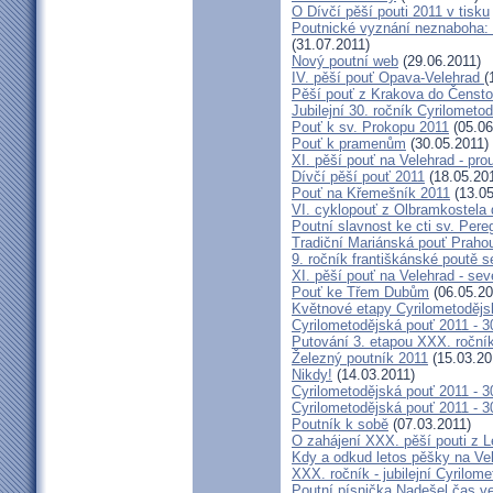
O Dívčí pěší pouti 2011 v tisku
Poutnické vyznání neznaboha: c
(31.07.2011)
Nový poutní web
(29.06.2011)
IV. pěší pouť Opava-Velehrad
(
Pěší pouť z Krakova do Čensto
Jubilejní 30. ročník Cyrilometo
Pouť k sv. Prokopu 2011
(05.06
Pouť k pramenům
(30.05.2011)
XI. pěší pouť na Velehrad - pro
Dívčí pěší pouť 2011
(18.05.20
Pouť na Křemešník 2011
(13.05
VI. cyklopouť z Olbramkostela
Poutní slavnost ke cti sv. Pere
Tradiční Mariánská pouť Prahou
9. ročník františkánské poutě s
XI. pěší pouť na Velehrad - sev
Pouť ke Třem Dubům
(06.05.20
Květnové etapy Cyrilometodějs
Cyrilometodějská pouť 2011 - 30
Putování 3. etapou XXX. ročn
Železný poutník 2011
(15.03.20
Nikdy!
(14.03.2011)
Cyrilometodějská pouť 2011 - 30
Cyrilometodějská pouť 2011 - 30
Poutník k sobě
(07.03.2011)
O zahájení XXX. pěší pouti z L
Kdy a odkud letos pěšky na Ve
XXX. ročník - jubilejní Cyrilom
Poutní písnička Nadešel čas v