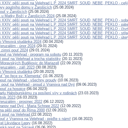
i XXIV. pěší pouti na Velehrad L.P. 2024 SMRT, SOUD, NEBE, PEKLO - celý
ovy poutního domu v Žarošicích
(25.08.2024)
ouť v Žarošicích
(25.08.2024)
a u Matky Boží v Žarošicích 2024
(25.08.2024)
i XXIV. pěší pouti na Velehrad L.P. 2024 SMRT, SOUD, NEBE, PEKLO - sob
i XXIV. pěší pouti na Velehrad L.P. 2024 SMRT, SOUD, NEBE, PEKLO - pát
i XXIV. pěší pouti na Velehrad L.P. 2024 SMRT, SOUD, NEBE, PEKLO - čtvr
i XXIV. pěší pouti na Velehrad L.P. 2024 SMRT, SOUD, NEBE, PEKLO - stře
i XXIV. pěší pouti na Velehrad L.P. 2024 SMRT, SOUD, NEBE, PEKLO - úter
o Vřesová studánka 2024
(30.04.2024)
eruzalém - únor 2024
(29.01.2024)
 zimní pouť 2024
(29.01.2024)
pouť na Velehrad - program na sobotu
(20.11.2023)
 pouť na Velehrad a trocha statistiky
(20.11.2023)
 Moravských Budějovic do Mariazell
(22.09.2023)
eruzalém - září 2023
(30.08.2023)
o Vřesová studánka
(20.08.2023)
ť "po řece sv. Klementa"
(11.06.2023)
 pouť na Velehrad - všechny proudy
(10.06.2023)
í pouť na Velehrad - proud z Vranova nad Dyjí
(09.06.2023)
 pouť za hospice
(06.04.2023)
Karlu Habsburskému za posílení víry v rodinách
(23.03.2023)
tník 2023
(16.03.2023)
eruzalém - prosinec 2022
(06.12.2022)
ranov nad Dyjí - Maria Schnee 2022
(12.09.2022)
na pěší pouť do Říma 2000
(12.09.2022)
í pouť na Velehrad
(22.08.2022)
ouť z Vranova na Velehrad - pojďte s námi!
(16.08.2022)
tel Likvidace Lepry
(16.08.2022)
pská pouť na Sázavě
(26.06.2022)