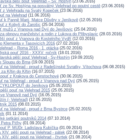
lavská pěší pouť Velehrad – Sv. Hostýn
(23.06.2016)
uť ze Sv. Hostýna na posvátný Velehrad po poutní cestě
(23.06.2016)
uť z Velehradu na Svatý Kopeček
(23.06.2016)
ouť na Velehrad
(11.06.2016)
ouť k Panně Marii, Matce Důvěry v Jeníkově
(12.05.2016)
ouť z Kobylí do Žarošic
(25.04.2016)
uť mužů z Vranova nad Dyjí do Jevišovic
(25.04.2016)
ť za obnovu manželství a rodin z Lukova do Přibyslavic
(28.03.2016)
pěší pouť z Vranova do Kostelního Vydří
(12.03.2016)
o Klementa v Tasovicích 2016
(27.02.2016)
elehrad – Roma 2016 - 1. otázka
(25.02.2016)
ějská pouť 2016 - XXXV. ročník
(18.01.2016)
lavská pěší pouť Velehrad - Sv-Hostýn
(19.09.2015)
e Sloupu do Brna
(19.09.2015)
uť na Velehrad - proud z Radešínské Svratky, Vítochova
(06.08.2015)
 za Křtin do Křtin
(16.07.2015)
 pouť z Krakova do Čenstochové
(30.06.2015)
uť na Velehrad - proud z Vranova nad Dyjí
(25.05.2015)
X. CYKLOPOUŤ do Jeníkova
(25.05.2015)
 pěší pouť na Velehrad 2015
(25.05.2015)
ť ve Vranově nad Dyjí
(16.05.2015)
tín (- Velehrad)
(12.05.2015)
tník 2015
(08.03.2015)
uť na Velehrad - proud z Brna Bystrce
(25.02.2015)
ník
(01.11.2014)
ké setkání poutníků 2014
(07.10.2014)
 Petra Piťhy
(01.09.2014)
pouť P. MUDr. Ladislava Kubíčka
(01.09.2014)
 XIV. pěší pouti na Velehrad - pátek
(22.08.2014)
XIV. pěší pouti na Velehrad - čtvrtek
(21.08.2014)