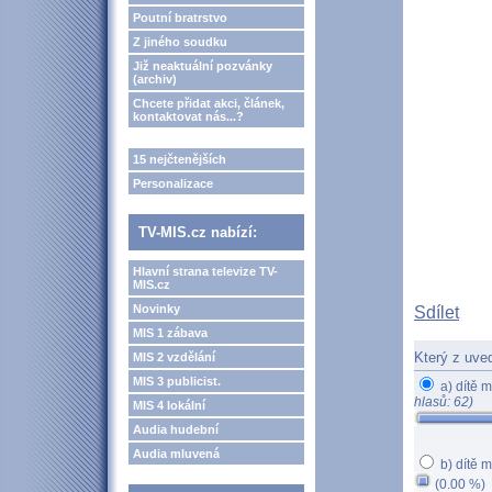
Poutní bratrstvo
Z jiného soudku
Již neaktuální pozvánky
(archiv)
Chcete přidat akci, článek,
kontaktovat nás...?
15 nejčtenějších
Personalizace
TV-MIS.cz nabízí:
Hlavní strana televize TV-
MIS.cz
Novinky
Sdílet
MIS 1 zábava
Který z uve
MIS 2 vzdělání
MIS 3 publicist.
a) dítě m
hlasů: 62)
MIS 4 lokální
Audia hudební
Audia mluvená
b) dítě m
(0.00 %)