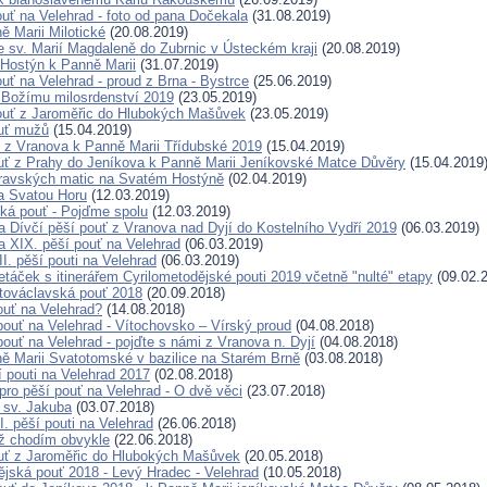
ouť na Velehrad - foto od pana Dočekala
(31.08.2019)
ě Marii Milotické
(20.08.2019)
e sv. Marií Magdaleně do Zubrnic v Ústeckém kraji
(20.08.2019)
 Hostýn k Panně Marii
(31.07.2019)
uť na Velehrad - proud z Brna - Bystrce
(25.06.2019)
 Božímu milosrdenství 2019
(23.05.2019)
ouť z Jaroměřic do Hlubokých Mašůvek
(23.05.2019)
ouť mužů
(15.04.2019)
uť z Vranova k Panně Marii Třídubské 2019
(15.04.2019)
uť z Prahy do Jeníkova k Panně Marii Jeníkovské Matce Důvěry
(15.04.2019
ravských matic na Svatém Hostýně
(02.04.2019)
a Svatou Horu
(12.03.2019)
ká pouť - Pojďme spolu
(12.03.2019)
 Dívčí pěší pouť z Vranova nad Dyjí do Kostelního Vydří 2019
(06.03.2019)
 XIX. pěší pouť na Velehrad
(06.03.2019)
I. pěší pouti na Velehrad
(06.03.2019)
etáček s itinerářem Cyrilometodějské pouti 2019 včetně "nulté" etapy
(09.02.
továclavská pouť 2018
(20.09.2018)
ouť na Velehrad?
(14.08.2018)
 pouť na Velehrad - Vítochovsko – Vírský proud
(04.08.2018)
pouť na Velehrad - pojďte s námi z Vranova n. Dyjí
(04.08.2018)
ě Marii Svatotomské v bazilice na Starém Brně
(03.08.2018)
í pouti na Velehrad 2017
(02.08.2018)
pro pěší pouť na Velehrad - O dvě věci
(23.07.2018)
ť sv. Jakuba
(03.07.2018)
. pěší pouti na Velehrad
(26.06.2018)
než chodím obvykle
(22.06.2018)
uť z Jaroměřic do Hlubokých Mašůvek
(20.05.2018)
ějská pouť 2018 - Levý Hradec - Velehrad
(10.05.2018)