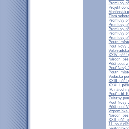
Promluvy př
Projekt obn
Mariánská p
Zlatá sobot
Promluvy př
Promluvy př
Promluvy př
Promluvy př
Promluvy př
Poutní míst
Pouť Nový J
Velehradská
XXIV. pěší 
Národní pěší
Pěší pouť z
Pouť Nový J
Poutní míst
Vodácká pou
XXIII. pěší
XXXIII. pěš
IV. národní
Pouť k bl. 
Železný pou
Pouť Nový J
Pěší pouť V
Vzpomínka 
Národní pěš
XXII. pěší p
11. pouť přá
Svatoproko