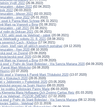
telním Vydří 2022
(26.06.2022)
eruzalém - duben 2022
(02.04.2022)
tník 2022
(30.03.2022)
eruzalém - březen 2022
(02.03.2022)
eruzalém - únor 2022
(25.01.2022)
í pouti k Panna Marii Schnee
(05.11.2021)
ně Marii na Vranově u Brna
(31.08.2021)
eruzalém - září 2021
(31.08.2021)
uť rodin do Doksan 2021
(31.08.2021)
 XXI. pěší pouti na Velehrad – pátek
(20.08.2021)
a Velehradě v sobotu 21. 8. 2021
(18.08.2021)
a severních Čech - Křešice
(17.04.2021)
všem, kteří nám při pěších poutích pomáhají
(19.12.2020)
eruzalém - říjen 2020
(08.10.2020)
vská pouť ve Znojmě
(23.09.2020)
továclavská pouť 2020
(13.09.2020)
ně Marii na Vranově u Brna
(13.09.2020)
ká pouť z Prahy do Staré Boleslavi - Via Sancta Mariana 2020
(04.09.2020)
 Panně Marii Milotické
(16.08.2020)
 Hostýn
(22.07.2020)
ší pouť z Vranova k Panně Marii Třídubské 2020
(13.07.2020)
tí v Klokotech 2020
(28.05.2020)
tí v Jeblonném v Podještědí 2020
(23.05.2020)
ristické procesí na Svatý Hostýn
(08.03.2020)
 ke svátku Zvěstování Panny Marie
(06.03.2020)
a Klementa Maria Hofbauera Och Znojmo,Caritas Retz
(01.03.2020)
ouť na Velehrad - POZOR ZMĚNA!!
(17.02.2020)
ká pouť z Prahy do Staré Boleslavi - Via Sancta Mariana
(08.12.2019)
tování Šaštín - Velehrad
(13.11.2019)
k blahoslavenému Karlu Rakouskému
(26.09.2019)