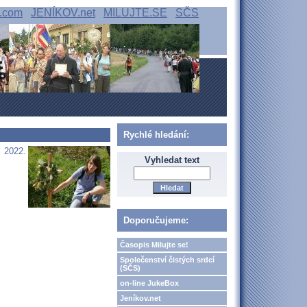
.com
JENÍKOV.net
MILUJTE.SE
SČS
Rychlé hledání:
. 2022.
Vyhledat text
Doporučujeme:
Časopis Milujte se!
Společenství čistých srdcí
(SČS)
on-line JukeBox
Jeníkov.net