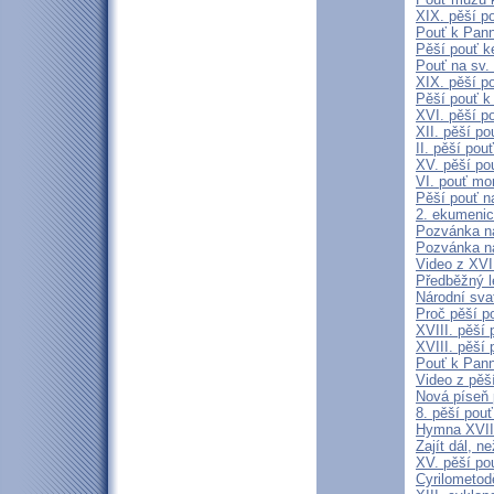
XIX. pěší p
Pouť k Pann
Pěší pouť k
Pouť na sv.
XIX. pěší po
Pěší pouť k
XVI. pěší p
XII. pěší p
II. pěší po
XV. pěší po
VI. pouť mo
Pěší pouť n
2. ekumenic
Pozvánka na
Pozvánka na
Video z XVII
Předběžný l
Národní sva
Proč pěší p
XVIII. pěší
XVIII. pěší 
Pouť k Pann
Video z pěš
Nová píseň 
8. pěší pou
Hymna XVIII
Zajít dál, 
XV. pěší po
Cyrilometod