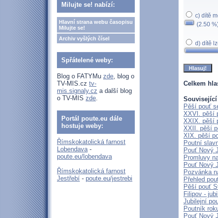
Milujte se! nabízí:
c) dítě 
Hlavní strana webu časopisu
(2.50 %
Milujte se!
Archiv vyšlých čísel
d) dítě l
Spřátelené weby:
Blog o FATYMu
zde
, blog o
TV-MIS.cz
tv-
Celkem hla
mis.signaly.cz
a další blog
o TV-MIS
zde
.
Související
Pěší pouť s
XXVI. pěší 
Portál poute.eu dále
XXIX. pěší 
hostuje weby:
XXII. pěší 
XIX. pěší p
Římskokatolická farnost
Poutní slav
Lobendava
-
Pouť Nový J
poute.eu/lobendava
Promluvy na 
Pouť Nový J
Římskokatolická farnost
Pozvánka n
Jestřebí
-
poute.eu/jestrebi
Přehled pout
Pěší pouť S
Filipov - ju
Jubilejní p
Poutník rok
Pouť Nový J