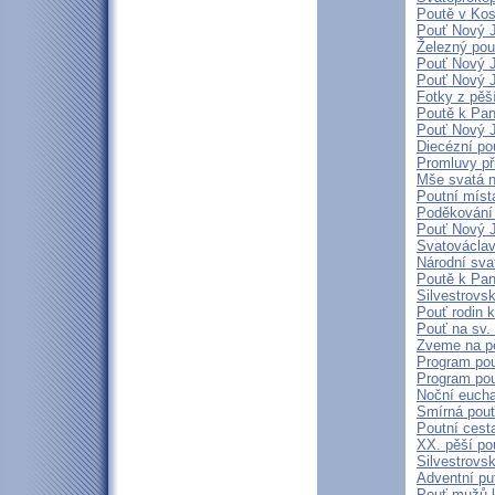
Poutě v Kos
Pouť Nový J
Železný pou
Pouť Nový J
Pouť Nový J
Fotky z pěš
Poutě k Pan
Pouť Nový J
Diecézní po
Promluvy při
Mše svatá n
Poutní míst
Poděkování 
Pouť Nový J
Svatovácla
Národní sva
Poutě k Pan
Silvestrovs
Pouť rodin k
Pouť na sv.
Zveme na pě
Program pou
Program pou
Noční eucha
Smírná pouť
Poutní cest
XX. pěší p
Silvestrovs
Adventní pu
Pouť mužů 