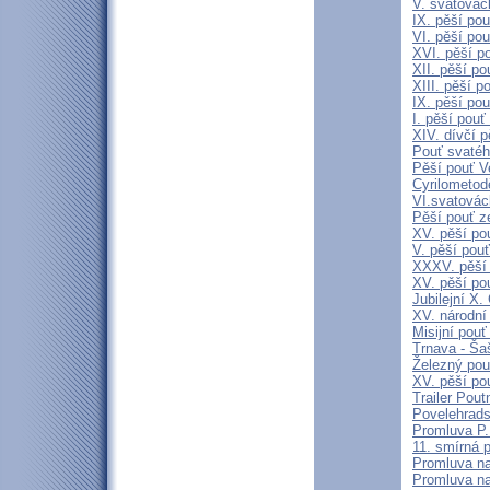
V. svatovác
IX. pěší po
VI. pěší po
XVI. pěší p
XII. pěší p
XIII. pěší p
IX. pěší po
I. pěší pou
XIV. dívčí 
Pouť svatéh
Pěší pouť V
Cyrilometod
VI.svatovác
Pěší pouť z
XV. pěší po
V. pěší pouť
XXXV. pěší
XV. pěší po
Jubilejní 
XV. národní
Misijní pou
Trnava - Šaš
Železný pou
XV. pěší po
Trailer Pout
Povelehrads
Promluva P.
11. smírná 
Promluva na
Promluva na 