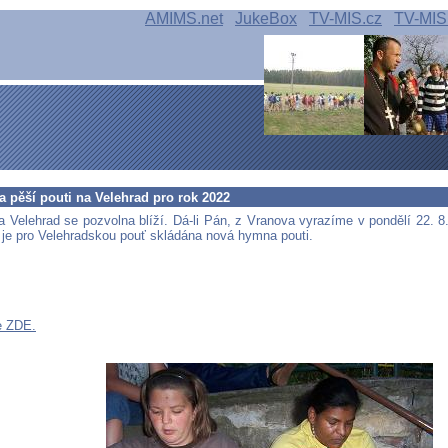
AMIMS.net
JukeBox
TV-MIS.cz
TV-MIS
 pěší pouti na Velehrad pro rok 2022
a Velehrad se pozvolna blíží. Dá-li Pán, z Vranova vyrazíme v pondělí 22. 8
je pro Velehradskou pouť skládána nová hymna pouti.
e ZDE.