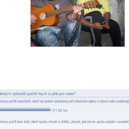
dených způsobů početí bych si přál pro sebe?
ohou počít manželé, kteří se jeden druhému při intimním styku v lásce ode-vzdávají 
(77.50 %)
ohou počít dva lidé, kteří spolu chodí a chtějí „zkusit, jak jim to spolu půjde v postel