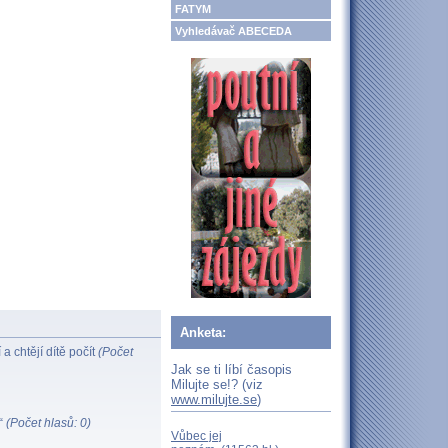
FATYM
Vyhledávač ABECEDA
Anketa:
a chtějí dítě počít
(Počet
Jak se ti líbí časopis
Milujte se!? (viz
www.milujte.se
)
i“
(Počet hlasů: 0)
Vůbec jej