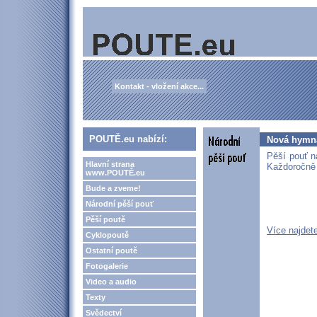
Kontakt - vložení akce...
POUTĚ.eu nabízí:
Nová hymna
Pěší pouť n
Hlavní strana
Každoročně 
www.POUTĚ.eu
Bude a zveme!
Národní pěší pouť
Pěší poutě
Více najdet
Cyklopoutě
Ostatní poutě
Fotogalerie
Video a audio
Texty
Svědectví