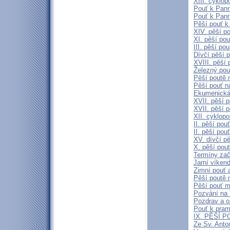
XIII. cyklo
Pouť k Pann
Pouť k Pann
Pěší pouť k
XIV. pěší p
XI. pěší po
III. pěší po
Dívčí pěší 
XVIII. pěší
Železný pou
Pěší poutě n
Pěší pouť n
Ekumenická 
XVII. pěší p
XVII. pěší p
XII. cyklop
II. pěší pou
II. pěší pou
XV. dívčí p
X. pěší pou
Termíny zač
Jarní víken
Zimní pouť 
Pěší poutě n
Pěší pouť m
Pozvání na 
Pozdrav a 
Pouť k pra
IX. PĚŠÍ P
Ze Sv. Anto