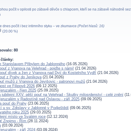
mohou počít v opilosti po zábavě děvče s chlapcem, kteří se na zábavě náhodně se
)
ze dnes počít i bez intimního styku – ve zkumavce
(Počet hlasů: 16)
(20.00 %)
sovalo: 80
 články:
e Stanislavem Přibylem do Jablonného
(16.05.2026)
pouť z Vranova na Velehrad - pojďte s námi!
(21.04.2026)
pouť dívek a žen z Vranova nad Dyjí do Kostelního Vydří
(21.04.2026)
pouť z Prahy do Jeníkova
(21.04.2026)
ouť mužů z Vranova do Jevišovic - patronovi mužů
(21.04.2026)
nost ve Filipově 2026
(09.12.2025)
eruzalém - říjen 2025
(25.09.2025)
jubilejní XXV. pěší pouť na Velehrad - Skutky milosrdenství - celé znění
(11.
eruzalém v Radostíně nad Oslavou - září 2025
(09.09.2025)
a pouť do Prahy
(23.06.2025)
í u sv. Zdislavy v Jablonné v Podještědí
(09.06.2025)
vatého roku 2025
(29.03.2025)
bilejní místo ve Svatém roce
(12.12.2024)
ouť Znojmo - Řím
(28.11.2024)
u
(03.09.2024)
eruzalém - září 2024
(03.09.2024)