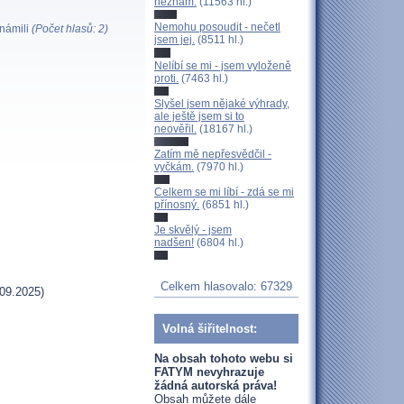
neznám.
(11563 hl.)
Nemohu posoudit - nečetl
známili
(Počet hlasů: 2)
jsem jej.
(8511 hl.)
Nelíbí se mi - jsem vyloženě
proti.
(7463 hl.)
Slyšel jsem nějaké výhrady,
ale ještě jsem si to
neověřil.
(18167 hl.)
Zatím mě nepřesvědčil -
vyčkám.
(7970 hl.)
Celkem se mi líbí - zdá se mi
přínosný.
(6851 hl.)
Je skvělý - jsem
nadšen!
(6804 hl.)
Celkem hlasovalo: 67329
09.2025)
Volná šiřitelnost:
Na obsah tohoto webu si
FATYM nevyhrazuje
žádná autorská práva!
Obsah můžete dále