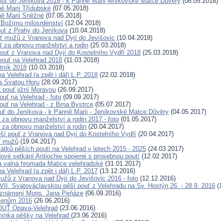
pouť do Jeníkova 2018 - k Panně Marii jeníkovské Matce Důvěry
(08.05.2018)
ě Marii Třídubské
(07.05.2018)
ě Marii Sněžné
(07.05.2018)
 Božímu milosrdenství
(12.04.2018)
ouť z Prahy do Jeníkova
(10.04.2018)
uť mužů z Vranova nad Dyjí do Jevišovic
(10.04.2018)
uť za obnovu manželství a rodin
(25.03.2018)
pouť z Vranova nad Dyjí do Kostelního Vydří 2018
(25.03.2018)
 pouť na Velehrad 2018
(11.03.2018)
tník 2018
(10.03.2018)
a Velehrad (a zpět i dál) L.P. 2018
(22.02.2018)
a Svatou Horu
(28.09.2017)
pouť jižní Moravou
(26.09.2017)
ouť na Velehrad - foto
(09.09.2017)
ouť na Velehrad - z Brna Bystrce
(05.07.2017)
ouť do Jeníkova - k Panně Marii - Jeníkovské Matce Důvěry
(04.05.2017)
ť za obnovu manželství a rodin 2017 - foto
(01.05.2017)
ť za obnovu manželství a rodin
(20.04.2017)
ěší pouť z Vranova nad Dyjí do Kostelního Vydří
(20.04.2017)
ť mužů
(19.04.2017)
átků pěších poutí na Velehrad v letech 2015 - 2025
(24.03.2017)
dové setkání Antiochie spojené s prosebnou poutí
(12.02.2017)
a valná hromada Matice velehradské
(31.01.2017)
a Velehrad (a zpět i dál) L.P. 2017
(13.12.2016)
užů z Vranova nad Dyjí do Jevišovic 2016 - foto
(12.12.2016)
VII. Svatováclavskou pěší pouť z Velehradu na Sv. Hostýn 26. - 28.9. 2016
(
oznámení Mons. Jana Peňáze
(06.09.2016)
menům 2016
(26.06.2016)
OUŤ Opava-Velehrad
(23.06.2016)
nínka pěšky na Velehrad
(23.06.2016)