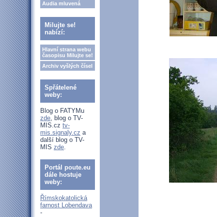
Audia mluvená
Milujte se!
nabízí:
Hlavní strana webu
časopisu Milujte se!
Archiv vyšlých čísel
Spřátelené
weby:
Blog o FATYMu
zde
, blog o TV-
MIS.cz
tv-
mis.signaly.cz
a
další blog o TV-
MIS
zde
.
Portál poute.eu
dále hostuje
weby:
Římskokatolická
farnost Lobendava
-