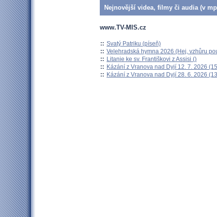
Nejnovější videa, filmy či audia (v mp
www.TV-MIS.cz
::
Svatý Patriku (píseň)
::
Velehradská hymna 2026 (Hej, vzhůru pou
::
Litanie ke sv. Františkovi z Assisi ()
::
Kázání z Vranova nad Dyjí 12. 7. 2026 (15
::
Kázání z Vranova nad Dyjí 28. 6. 2026 (13