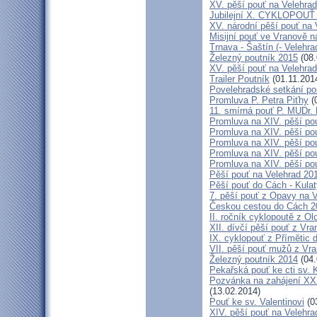
XV. pěší pouť na Velehrad
Jubilejní X. CYKLOPOUŤ 
XV. národní pěší pouť na 
Misijní pouť ve Vranově n
Trnava - Šaštín (- Velehra
Železný poutník 2015
(08.
XV. pěší pouť na Velehrad
Trailer Poutník
(01.11.201
Povelehradské setkání po
Promluva P. Petra Piťhy
(
11. smírná pouť P. MUDr.
Promluva na XIV. pěší pou
Promluva na XIV. pěší pou
Promluva na XIV. pěší pou
Promluva na XIV. pěší pou
Promluva na XIV. pěší pou
Pěší pouť na Velehrad 201
Pěší pouť do Cách - Kulat
7. pěší pouť z Opavy na 
Českou cestou do Cách 
II. ročník cyklopoutě z 
XII. dívčí pěší pouť z Vr
IX. cyklopouť z Přímětic 
VII. pěší pouť mužů z Vra
Železný poutník 2014
(04.
Pekařská pouť ke cti sv.
Pozvánka na zahájení XXXI
(13.02.2014)
Pouť ke sv. Valentinovi
(0
XIV. pěší pouť na Velehra