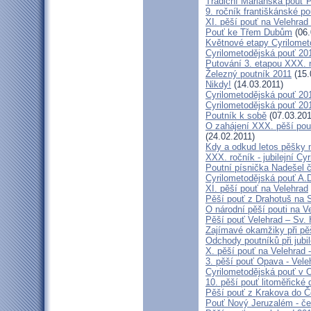
Tradiční Mariánská pouť P
9. ročník františkánské p
XI. pěší pouť na Velehrad
Pouť ke Třem Dubům
(06.
Květnové etapy Cyrilomet
Cyrilometodějská pouť 201
Putování 3. etapou XXX.
Železný poutník 2011
(15.
Nikdy!
(14.03.2011)
Cyrilometodějská pouť 2011
Cyrilometodějská pouť 2011
Poutník k sobě
(07.03.201
O zahájení XXX. pěší pout
(24.02.2011)
Kdy a odkud letos pěšky 
XXX. ročník - jubilejní Cy
Poutní písnička Nadešel 
Cyrilometodějská pouť A.
XI. pěší pouť na Velehrad
Pěší pouť z Drahotuš na 
O národní pěší pouti na V
Pěší pouť Velehrad – Sv.
Zajímavé okamžiky při pěš
Odchody poutníků při jubil
X. pěší pouť na Velehrad 
3. pěší pouť Opava - Vel
Cyrilometodějská pouť v 
10. pěší pouť litoměřické
Pěší pouť z Krakova do 
Pouť Nový Jeruzalém - če