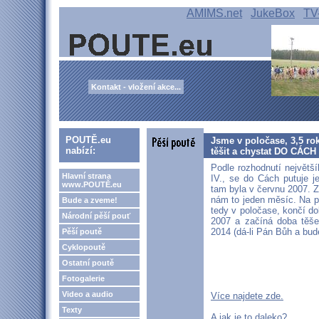
AMIMS.net
JukeBox
TV
Kontakt - vložení akce...
POUTĚ.eu
Jsme v poločase, 3,5 ro
nabízí:
těšit a chystat DO CÁCH
Podle rozhodnutí největší
Hlavní strana
IV., se do Cách putuje j
www.POUTĚ.eu
tam byla v červnu 2007. Z
nám to jeden měsíc. Na p
Bude a zveme!
tedy v poločase, končí d
Národní pěší pouť
2007 a začíná doba těše
2014 (dá-li Pán Bůh a bud
Pěší poutě
Cyklopoutě
Ostatní poutě
Fotogalerie
Video a audio
Více najdete zde.
Texty
A jak je to daleko?