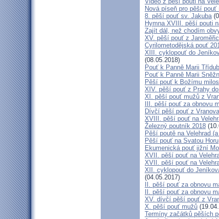
Video z pěší pouti na Vel
Nová píseň pro pěší pouť 
8. pěší pouť sv. Jakuba
(0
Hymna XVIII. pěší pouti n
Zajít dál, než chodím obv
XV. pěší pouť z Jaroměř
Cyrilometodějská pouť 201
XIII. cyklopouť do Jeníko
(08.05.2018)
Pouť k Panně Marii Třídu
Pouť k Panně Marii Sněž
Pěší pouť k Božímu milos
XIV. pěší pouť z Prahy d
XI. pěší pouť mužů z Vran
III. pěší pouť za obnovu m
Dívčí pěší pouť z Vranova
XVIII. pěší pouť na Veleh
Železný poutník 2018
(10.
Pěší poutě na Velehrad (a 
Pěší pouť na Svatou Horu
Ekumenická pouť jižní M
XVII. pěší pouť na Velehra
XVII. pěší pouť na Velehr
XII. cyklopouť do Jeníkov
(04.05.2017)
II. pěší pouť za obnovu ma
II. pěší pouť za obnovu m
XV. dívčí pěší pouť z Vra
X. pěší pouť mužů
(19.04
Termíny začátků pěších po