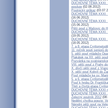
DUCHOVNÍ TÉMA XXXI. roč
posiluje
(02.08.2012)
Poutnický průkaz
(03.07.2
DUCHOVNÍ TÉMA XXXI. roč
(16.06.2012)
DUCHOVNÍ TÉMA XXXI. roč
(15.06.2012)
Pěší pouť z Mašovic do 
DUCHOVNÍ TÉMA XXXI. roč
(19.05.2012)
DUCHOVNÍ TÉMA XXXI. roč
(18.05.2012)
7. a 8. etapa Cyrilometod
11. ročník pouti seniorů d
5. pěší pouť mládeže Opa
Plakátek na XII. pěší pou
Pozvánka na svatojanskou
VIII. pěší pouť z Prahy d
X. dívčí pěší pouť z Vran
X. pěší pouť Kobylí do Ža
Pouť mládeže ke sv. Marii
5. a 6. etapa Cyrilometod
Pouť k hrobu Dr. Františ
Třetí a čtvrtá etapa Cyril
DUCHOVNÍ TÉMA XXXI roč
DUCHOVNÍ TÉMA XXXI. ro
Železný poutník 2012
(08.
Nedělní chvilka poezie: 
Národní pěší pouť na Vel
DUCHOVNÍ TÉMA XXXI ročn