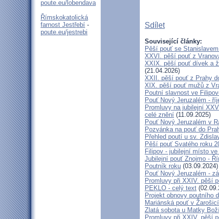
poute.eu/lobendava
Římskokatolická
farnost Jestřebí
-
Sdílet
poute.eu/jestrebi
Související články:
Pěší pouť se Stanislavem
XXVI. pěší pouť z Vranova
XXIX. pěší pouť dívek a ž
(21.04.2026)
XXII. pěší pouť z Prahy 
XIX. pěší pouť mužů z Vr
Poutní slavnost ve Filipo
Pouť Nový Jeruzalém - ří
Promluvy na jubilejní XXV
celé znění
(11.09.2025)
Pouť Nový Jeruzalém v Ra
Pozvánka na pouť do Pra
Přehled poutí u sv. Zdisl
Pěší pouť Svatého roku 2
Filipov - jubilejní místo 
Jubilejní pouť Znojmo - 
Poutník roku
(03.09.2024)
Pouť Nový Jeruzalém - zá
Promluvy při XXIV. pěší 
PEKLO - celý text
(02.09.
Projekt obnovy poutního 
Mariánská pouť v Žarošic
Zlatá sobota u Matky Bož
Promluvy při XXIV. pěší 