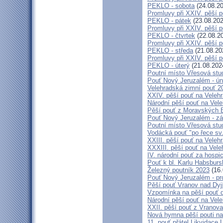
PEKLO - sobota
(24.08.20
Promluvy při XXIV. pěší 
PEKLO - pátek
(23.08.202
Promluvy při XXIV. pěší 
PEKLO - čtvrtek
(22.08.2
Promluvy při XXIV. pěší 
PEKLO - středa
(21.08.20
Promluvy při XXIV. pěší 
PEKLO - úterý
(21.08.202
Poutní místo Vřesová st
Pouť Nový Jeruzalém - ún
Velehradská zimní pouť 2
XXIV. pěší pouť na Velehr
Národní pěší pouť na Veleh
Pěší pouť z Moravských B
Pouť Nový Jeruzalém - zá
Poutní místo Vřesová st
Vodácká pouť "po řece sv
XXIII. pěší pouť na Veleh
XXXIII. pěší pouť na Vele
IV. národní pouť za hospi
Pouť k bl. Karlu Habsburs
Železný poutník 2023
(16.
Pouť Nový Jeruzalém - pr
Pěší pouť Vranov nad Dyj
Vzpomínka na pěší pouť 
Národní pěší pouť na Vel
XXII. pěší pouť z Vranova
Nová hymna pěší pouti na
11. pouť přátel Likvidace 