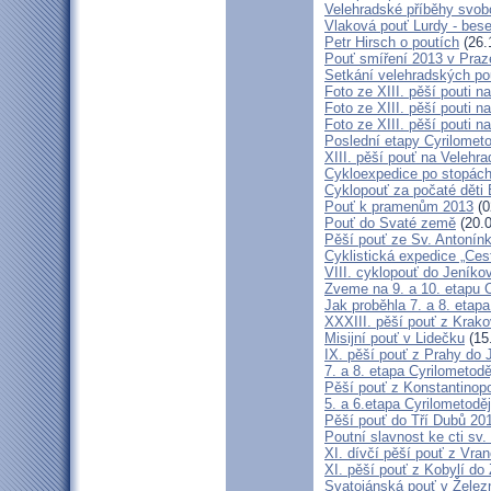
Velehradské příběhy svob
Vlaková pouť Lurdy - bes
Petr Hirsch o poutích
(26.
Pouť smíření 2013 v Praz
Setkání velehradských po
Foto ze XIII. pěší pouti na
Foto ze XIII. pěší pouti na
Foto ze XIII. pěší pouti na
Poslední etapy Cyrilometo
XIII. pěší pouť na Velehra
Cykloexpedice po stopách 
Cyklopouť za počaté děti 
Pouť k pramenům 2013
(0
Pouť do Svaté země
(20.0
Pěší pouť ze Sv. Antonín
Cyklistická expedice „Ces
VIII. cyklopouť do Jeníko
Zveme na 9. a 10. etapu C
Jak proběhla 7. a 8. etap
XXXIII. pěší pouť z Kra
Misijní pouť v Lidečku
(15
IX. pěší pouť z Prahy do 
7. a 8. etapa Cyrilometodě
Pěší pouť z Konstantinopo
5. a 6.etapa Cyrilometodě
Pěší pouť do Tří Dubů 20
Poutní slavnost ke cti sv.
XI. dívčí pěší pouť z Vra
XI. pěší pouť z Kobylí do
Svatojánská pouť v Žele