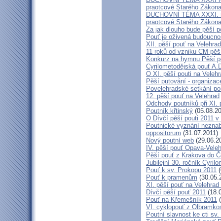
praotcové Starého Zákon
DUCHOVNÍ TÉMA XXXI. roč
praotcové Starého Zákon
Za jak dlouho bude pěší p
Pouť je oživená budoucno
XII. pěší pouť na Velehr
11 roků od vzniku CM pěš
Konkurz na hymnu Pěší po
Cyrilometodějská pouť A.D
O XI. pěší pouti na Vele
Pěší putování - organiza
Povelehradské setkání po
12. pěší pouť na Velehrad
Odchody poutníků při XI. 
Poutník křtinský
(05.08.20
O Dívčí pěší pouti 2011 v 
Poutnické vyznání neznabo
oppositorum
(31.07.2011)
Nový poutní web
(29.06.2
IV. pěší pouť Opava-Vele
Pěší pouť z Krakova do Č
Jubilejní 30. ročník Cyril
Pouť k sv. Prokopu 2011
(
Pouť k pramenům
(30.05.
XI. pěší pouť na Velehrad
Dívčí pěší pouť 2011
(18.
Pouť na Křemešník 2011
(
VI. cyklopouť z Olbramko
Poutní slavnost ke cti sv.