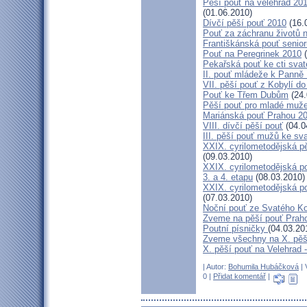
Pěší pouť na velehrad 20
(01.06.2010)
Dívčí pěší pouť 2010
(16.
Pouť za záchranu životů 
Františkánská pouť senior
Pouť na Peregrinek 2010
(
Pekařská pouť ke cti sva
II. pouť mládeže k Panně 
VII. pěší pouť z Kobylí do
Pouť ke Třem Dubům
(24.
Pěší pouť pro mladé muže
Mariánská pouť Prahou 2
VIII. dívčí pěší pouť
(04.0
III. pěší pouť mužů ke sv
XXIX. cyrilometodějská pě
(09.03.2010)
XXIX. cyrilometodějská p
3. a 4. etapu
(08.03.2010)
XXIX. cyrilometodějská p
(07.03.2010)
Noční pouť ze Svatého K
Zveme na pěší pouť Pra
Poutní písničky
(04.03.20
Zveme všechny na X. pěší
X. pěší pouť na Velehrad 
| Autor:
Bohumila Hubáčková
| 
0 |
Přidat komentář
|