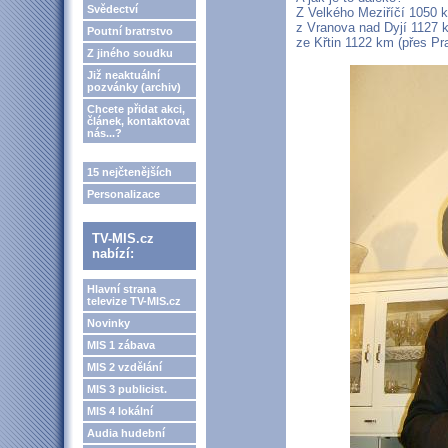
Svědectví
Z Velkého Meziříčí 1050 
z Vranova nad Dyjí 1127 
Poutní bratrstvo
ze Křtin 1122 km (přes Pr
Z jiného soudku
Již neaktuální
pozvánky (archiv)
Chcete přidat akci,
článek, kontaktovat
nás...?
15 nejčtenějších
Personalizace
TV-MIS.cz
nabízí:
Hlavní strana
televize TV-MIS.cz
Novinky
MIS 1 zábava
MIS 2 vzdělání
MIS 3 publicist.
MIS 4 lokální
Audia hudební