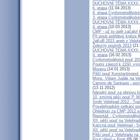
DUCHOVNÍ TÉMA XXXII. roč
6. etapa
(11.04.2013)
4. etapa Cyrilometodějské
3. etapa Cyrilometodějské
DUCHOVNÍ TÉMA XXXII. roč
4. etapa
(10.03.2013)
CMP - už to opět začalo!
Při pouti potřebují kněze
(
JaKuB 2021 aneb z Veleh
Železný poutník 2013
(21.
DUCHOVNÍ TÉMA XXXII. roč
II. etapa
(16.02.2013)
Cyrilometodějská pouť 20
Poutní zájezd k 1150. výr
Moravu
(14.01.2013)
Pěší pouť Konstantinopol
Mons. Viliam Judák na Ve
Camino de Santiago - poví
(13.11.2012)
Národní pouť za obnovu k
10. smírná pěší pouť P. 
Směr Velehrad 2012 - Trai
Povelehradské setkání po
Ohlédnutí za CMP 2012 a 
Reportáž - Cyrilometodějs
XII. pěší pouť na Velehrad
Kajícná pouť Velehrad - S
XII. pěší pouť na Velehra
Pěší pouť z Velehradu na
Pouť jáhnů v Brně
(05.08.