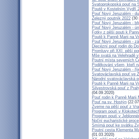
Svatoprokopská pouť na 
Poutě v Kostelním Vydří 
Pouť Nový Jeruzalém - d
Železný poutník 2022
(30.
Pouť Nový Jeruzalém - bř
Pouť Nový Jeruzalém - ún
Fotky z pěší pouti k Pann
Poutě k Panně Marii na V
Pouť Nový Jeruzalém - zá
Diecézní pouť rodin do D
Promluvy při XXI. pěší po
Mše svatá na Velehradě v
Poutní místa severních Č
Poděkování všem, kteří n
Pouť Nový Jeruzalém - ří
Svatováclavská pouť ve 
Národní svatováclavská p
Poutě k Panně Marii na V
Silvestrovská pouť z Prah
(04.09.2020)
Pouť rodin k Panně Marii 
Pouť na sv. Hostýn
(22.07
Zveme na pěší pouť z Vra
Program poutí v Klokotec
Program poutí v Jeblonné
Noční eucharistické proc
Smírná pouť ke svátku Z
Poutní cesta Klementa Ma
(01.03.2020)