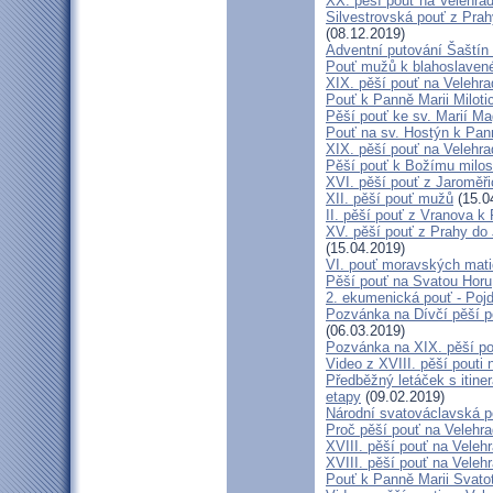
XX. pěší pouť na Velehr
Silvestrovská pouť z Prah
(08.12.2019)
Adventní putování Šaštín 
Pouť mužů k blahoslave
XIX. pěší pouť na Velehra
Pouť k Panně Marii Miloti
Pěší pouť ke sv. Marií Ma
Pouť na sv. Hostýn k Pan
XIX. pěší pouť na Velehra
Pěší pouť k Božímu milos
XVI. pěší pouť z Jaroměř
XII. pěší pouť mužů
(15.0
II. pěší pouť z Vranova k
XV. pěší pouť z Prahy do
(15.04.2019)
VI. pouť moravských mat
Pěší pouť na Svatou Horu
2. ekumenická pouť - Poj
Pozvánka na Dívčí pěší p
(06.03.2019)
Pozvánka na XIX. pěší po
Video z XVIII. pěší pouti 
Předběžný letáček s itine
etapy
(09.02.2019)
Národní svatováclavská p
Proč pěší pouť na Velehr
XVIII. pěší pouť na Veleh
XVIII. pěší pouť na Velehr
Pouť k Panně Marii Svato