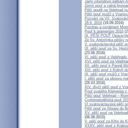
Jarní víkendové setkání A
Zimní pouť a valná hroma
Pěší poutě na Velehrad (a 
Pěší pouť mužů z Vranova 
Pozvání na VII. Svatovácl
28.9. 2016
(19.09.2016)
Pozdrav a oznámení Mon
Pouť k pramenům 2016
(2
IX. PĚŠÍ POUŤ Opava-Ve
Ze Sv. Antonínka pěšky n
V. svatováclavská pěší p
IX. pěší pouť ze Sv. Host
(23.06.2016)
VI. pěší pouť z Velehrad
XVI. pěší pouť na Velehra
XII. pěší pouť k Panně Ma
XIII. pěší pouť z Kobylí d
IX. pěší pouť mužů z Vran
I. pěší pouť za obnovu ma
(28.03.2016)
XIV. dívčí pěší pouť z Vr
Pouť svatého Klementa v 
Pěší pouť Velehrad – Rom
Cyrilometodějská pouť 20
VI.svatováclavská pěší p
Pěší pouť ze Sloupu do B
XV. pěší pouť na Velehrad
(06.08.2015)
V. pěší pouť za Křtin do K
XXXV. pěší pouť z Krako