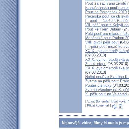
Pouť za záchranu životů 
Františkánská pouť senior
Pouť na Peregrinek 2010
(
Pekařská pouť ke cti sva
II. pouť mládeže k Panně 
VII. pěší pouť z Kobylí do
Pouť ke Třem Dubům
(24.
Pěší pouť pro mladé muže
Mariánská pouť Prahou 2
VIII. dívčí pěší pouť
(04.0
III. pěší pouť mužů ke sv
XXIX. cyrilometodějská pě
(09.03.2010)
XXIX. cyrilometodějská p
3. a 4. etapu
(08.03.2010)
XXIX. cyrilometodějská p
(07.03.2010)
Noční pouť ze Svatého K
Zveme na pěší pouť Pra
Poutní písničky
(04.03.20
Zveme všechny na X. pěší
X. pěší pouť na Velehrad 
| Autor:
Bohumila Hubáčková
| 
|
Přidat komentář
|
Nejnovější videa, filmy či audia (v mp