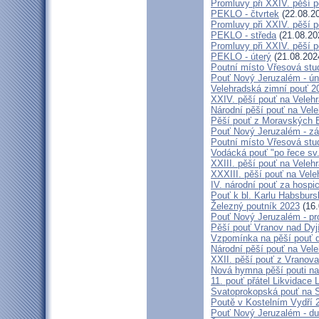
Promluvy při XXIV. pěší 
PEKLO - čtvrtek
(22.08.2
Promluvy při XXIV. pěší 
PEKLO - středa
(21.08.20
Promluvy při XXIV. pěší 
PEKLO - úterý
(21.08.202
Poutní místo Vřesová st
Pouť Nový Jeruzalém - ún
Velehradská zimní pouť 2
XXIV. pěší pouť na Velehr
Národní pěší pouť na Veleh
Pěší pouť z Moravských B
Pouť Nový Jeruzalém - zá
Poutní místo Vřesová st
Vodácká pouť "po řece sv
XXIII. pěší pouť na Veleh
XXXIII. pěší pouť na Vele
IV. národní pouť za hospi
Pouť k bl. Karlu Habsburs
Železný poutník 2023
(16.
Pouť Nový Jeruzalém - pr
Pěší pouť Vranov nad Dyj
Vzpomínka na pěší pouť 
Národní pěší pouť na Vel
XXII. pěší pouť z Vranova
Nová hymna pěší pouti na
11. pouť přátel Likvidace 
Svatoprokopská pouť na 
Poutě v Kostelním Vydří 
Pouť Nový Jeruzalém - d