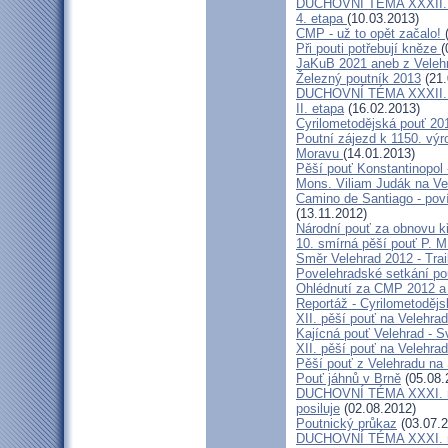
DUCHOVNÍ TÉMA XXXII. roč
4. etapa
(10.03.2013)
CMP - už to opět začalo!
Při pouti potřebují kněze
(
JaKuB 2021 aneb z Veleh
Železný poutník 2013
(21.
DUCHOVNÍ TÉMA XXXII. roč
II. etapa
(16.02.2013)
Cyrilometodějská pouť 20
Poutní zájezd k 1150. výr
Moravu
(14.01.2013)
Pěší pouť Konstantinopol
Mons. Viliam Judák na Ve
Camino de Santiago - poví
(13.11.2012)
Národní pouť za obnovu k
10. smírná pěší pouť P. 
Směr Velehrad 2012 - Trai
Povelehradské setkání po
Ohlédnutí za CMP 2012 a 
Reportáž - Cyrilometodějs
XII. pěší pouť na Velehrad
Kajícná pouť Velehrad - S
XII. pěší pouť na Velehra
Pěší pouť z Velehradu na
Pouť jáhnů v Brně
(05.08.
DUCHOVNÍ TÉMA XXXI. roč
posiluje
(02.08.2012)
Poutnický průkaz
(03.07.2
DUCHOVNÍ TÉMA XXXI. roč