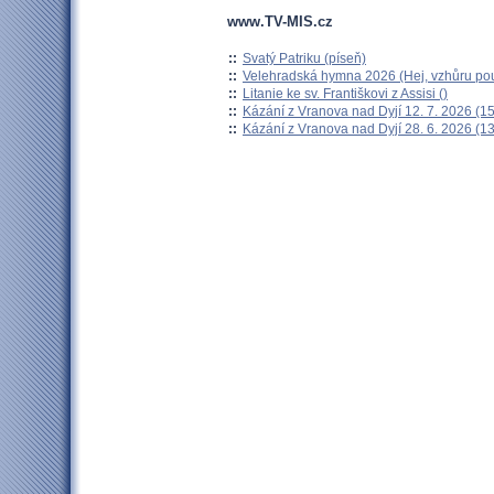
www.TV-MIS.cz
::
Svatý Patriku (píseň)
::
Velehradská hymna 2026 (Hej, vzhůru pou
::
Litanie ke sv. Františkovi z Assisi ()
::
Kázání z Vranova nad Dyjí 12. 7. 2026 (15
::
Kázání z Vranova nad Dyjí 28. 6. 2026 (13