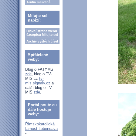
Audia mluvená
Milujte se!
nabízí:
Hlavní strana webu
časopisu Milujte se!
Archiv vyšlých čísel
Spřátelené
weby:
Blog o FATYMu
zde
, blog o TV-
MIS.cz
tv-
mis.signaly.cz
a
další blog o TV-
MIS
zde
.
Portál poute.eu
dále hostuje
weby:
Římskokatolická
farnost Lobendava
-