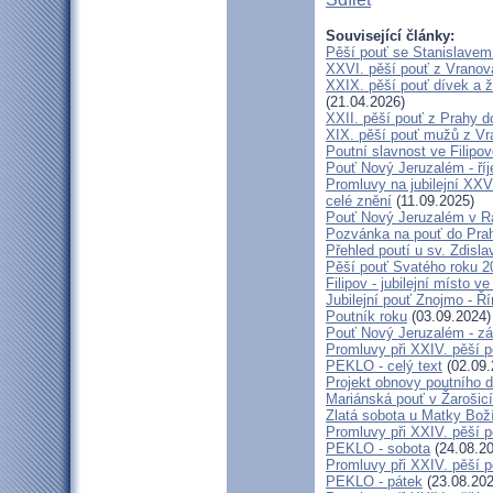
Související články:
Pěší pouť se Stanislavem
XXVI. pěší pouť z Vranova
XXIX. pěší pouť dívek a ž
(21.04.2026)
XXII. pěší pouť z Prahy 
XIX. pěší pouť mužů z Vr
Poutní slavnost ve Filipo
Pouť Nový Jeruzalém - ří
Promluvy na jubilejní XXV
celé znění
(11.09.2025)
Pouť Nový Jeruzalém v Ra
Pozvánka na pouť do Pra
Přehled poutí u sv. Zdisl
Pěší pouť Svatého roku 2
Filipov - jubilejní místo 
Jubilejní pouť Znojmo - 
Poutník roku
(03.09.2024)
Pouť Nový Jeruzalém - zá
Promluvy při XXIV. pěší 
PEKLO - celý text
(02.09.
Projekt obnovy poutního 
Mariánská pouť v Žarošic
Zlatá sobota u Matky Bož
Promluvy při XXIV. pěší 
PEKLO - sobota
(24.08.20
Promluvy při XXIV. pěší 
PEKLO - pátek
(23.08.202