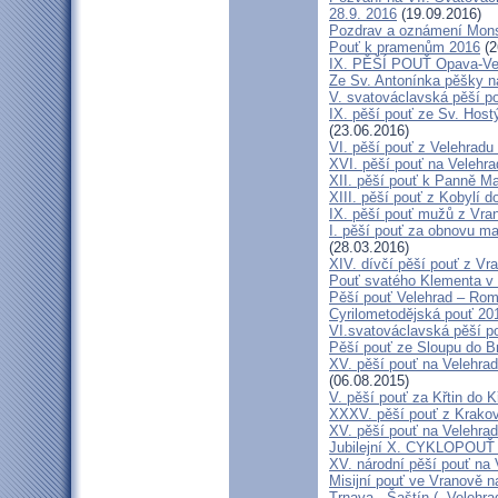
28.9. 2016
(19.09.2016)
Pozdrav a oznámení Mon
Pouť k pramenům 2016
(2
IX. PĚŠÍ POUŤ Opava-Ve
Ze Sv. Antonínka pěšky n
V. svatováclavská pěší p
IX. pěší pouť ze Sv. Host
(23.06.2016)
VI. pěší pouť z Velehrad
XVI. pěší pouť na Velehra
XII. pěší pouť k Panně Ma
XIII. pěší pouť z Kobylí d
IX. pěší pouť mužů z Vran
I. pěší pouť za obnovu ma
(28.03.2016)
XIV. dívčí pěší pouť z Vr
Pouť svatého Klementa v 
Pěší pouť Velehrad – Rom
Cyrilometodějská pouť 20
VI.svatováclavská pěší p
Pěší pouť ze Sloupu do B
XV. pěší pouť na Velehrad
(06.08.2015)
V. pěší pouť za Křtin do K
XXXV. pěší pouť z Krako
XV. pěší pouť na Velehrad
Jubilejní X. CYKLOPOUŤ 
XV. národní pěší pouť na 
Misijní pouť ve Vranově n
Trnava - Šaštín (- Velehra