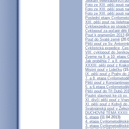
Setkání velehradských po
Foto ze XIII. pěší pouti na
Foto ze XIII. pěší pouti na
Foto ze XIII. pěší pouti na
Poslední etapy Cyrilometo
XIII. pěší pouť na Velehra
Cykloexpedice po stopách 
Cyklopouť za počaté děti 
Pouť k pramenům 2013
(0
Pouť do Svaté země
(20.0
Pěší pouť ze Sv. Antonín
Cyklistická expedice „Ces
VIII. cyklopouť do Jeníko
Zveme na 9. a 10. etapu C
Jak proběhla 7. a 8. etap
XXXIII. pěší pouť z Kra
Misijní pouť v Lidečku
(15
IX. pěší pouť z Prahy do 
7. a 8. etapa Cyrilometodě
Pěší pouť z Konstantinopo
5. a 6.etapa Cyrilometodě
Pěší pouť do Tří Dubů 20
Poutní slavnost ke cti sv.
XI. dívčí pěší pouť z Vra
XI. pěší pouť z Kobylí do
Svatojánská pouť v Žele
DUCHOVNÍ TÉMA XXXII. roč
6. etapa
(11.04.2013)
4. etapa Cyrilometodějské
3. etapa Cyrilometodějské