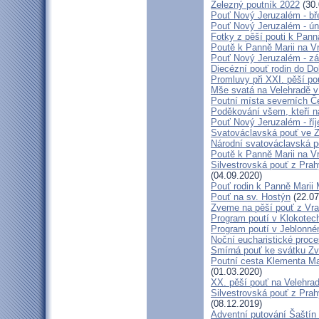
Železný poutník 2022
(30.
Pouť Nový Jeruzalém - bř
Pouť Nový Jeruzalém - ún
Fotky z pěší pouti k Pann
Poutě k Panně Marii na V
Pouť Nový Jeruzalém - zá
Diecézní pouť rodin do D
Promluvy při XXI. pěší po
Mše svatá na Velehradě v
Poutní místa severních Č
Poděkování všem, kteří n
Pouť Nový Jeruzalém - ří
Svatováclavská pouť ve 
Národní svatováclavská p
Poutě k Panně Marii na V
Silvestrovská pouť z Prah
(04.09.2020)
Pouť rodin k Panně Marii 
Pouť na sv. Hostýn
(22.07
Zveme na pěší pouť z Vra
Program poutí v Klokotec
Program poutí v Jeblonné
Noční eucharistické proc
Smírná pouť ke svátku Z
Poutní cesta Klementa Ma
(01.03.2020)
XX. pěší pouť na Velehr
Silvestrovská pouť z Prah
(08.12.2019)
Adventní putování Šaštín 