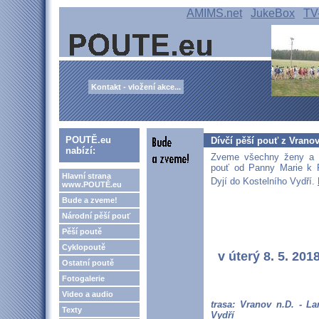
AMIMS.net
JukeBox
TV
Kontakt - vložení akce...
POUTĚ.eu
Dívčí pěší pouť z Vrano
nabízí:
Zveme všechny ženy a d
pouť od Panny Marie k 
Hlavní strana
Dyjí do Kostelního Vydří.
www.POUTĚ.eu
Bude a zveme!
Národní pěší pouť
Pěší poutě
Cyklopoutě
v úterý 8. 5. 20
Ostatní poutě
Fotogalerie
Video a audio
trasa: Vranov n.D. - L
Texty
Vydří