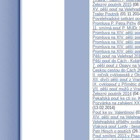
Železný poutník 2015
(08.
XV. pěší pouť na Velehrad
Trailer Poutník
(01.11.201
Povelehradské setkání po
Promluva P. Petra Piťhy
(
11. smírná pouť P. MUDr.
Promluva na XIV. pěší pou
Promluva na XIV. pěší pou
Promluva na XIV. pěší pou
Promluva na XIV. pěší pou
Promluva na XIV. pěší pou
Pěší pouť na Velehrad 201
Pěší pouť do Cách - Kulat
7. pěší pouť z Opavy na 
Českou cestou do Cách 
II. ročník cyklopoutě z 
XII. dívčí pěší pouť z Vr
IX. cyklopouť z Přímětic 
VII. pěší pouť mužů z Vra
Železný poutník 2014
(04.
Pekařská pouť ke cti sv.
Pozvánka na zahájení XXXI
(13.02.2014)
Pouť ke sv. Valentinovi
(0
XIV. pěší pouť na Velehra
Velehradské příběhy svob
Vlaková pouť Lurdy - bes
Petr Hirsch o poutích
(26.
Pouť smíření 2013 v Praz