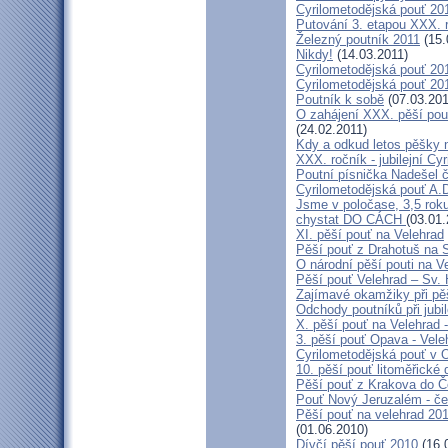
Cyrilometodějská pouť 201
Putování 3. etapou XXX.
Železný poutník 2011
(15.
Nikdy!
(14.03.2011)
Cyrilometodějská pouť 2011
Cyrilometodějská pouť 2011
Poutník k sobě
(07.03.201
O zahájení XXX. pěší pout
(24.02.2011)
Kdy a odkud letos pěšky 
XXX. ročník - jubilejní Cy
Poutní písnička Nadešel 
Cyrilometodějská pouť A.
Jsme v poločase, 3,5 roku
chystat DO CÁCH
(03.01.
XI. pěší pouť na Velehrad
Pěší pouť z Drahotuš na 
O národní pěší pouti na V
Pěší pouť Velehrad – Sv.
Zajímavé okamžiky při pěš
Odchody poutníků při jubil
X. pěší pouť na Velehrad 
3. pěší pouť Opava - Vel
Cyrilometodějská pouť v 
10. pěší pouť litoměřické
Pěší pouť z Krakova do 
Pouť Nový Jeruzalém - če
Pěší pouť na velehrad 20
(01.06.2010)
Dívčí pěší pouť 2010
(16.