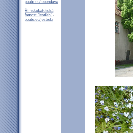
poute.eu/lobendava
Římskokatolická
farnost Jestřebí
-
poute.eu/jestrebi