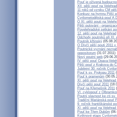
Pouť je oživená budoucno
XII. pěší pouť na Velehr
11 roků od vzniku CM pěš
Konkurz na hymnu Pěší po
Cyrilometodějská pouť A.D
O XI. pěší pouti na Vele
Pěší putování - organiza
Povelehradské setkání po
12. pěší pouť na Velehrad
Odchody poutníků při XI. 
Poutník křtinský
(05.08.20
O Dívčí pěší pouti 2011 v 
Poutnické vyznání neznabo
oppositorum
(31.07.2011)
Nový poutní web
(29.06.2
IV. pěší pouť Opava-Vele
Pěší pouť z Krakova do Č
Jubilejní 30. ročník Cyril
Pouť k sv. Prokopu 2011
(
Pouť k pramenům
(30.05.
XI. pěší pouť na Velehrad
Dívčí pěší pouť 2011
(18.
Pouť na Křemešník 2011
(
VI. cyklopouť z Olbramko
Poutní slavnost ke cti sv.
Tradiční Mariánská pouť P
9. ročník františkánské p
XI. pěší pouť na Velehrad
Pouť ke Třem Dubům
(06.
Květnové etapy Cyrilomet