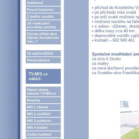
Svědectví
• příchod do Kostelního V
Poutní bratrstvo
• po příchodu mše svatá
Z jiného soudku
• po mši svaté možnost s
• možnost noclehu na fař
Již neaktuální
• s sebou - růženec, dostat
pozvánky (archiv)
• délka trasy cca 40 km
Chcete přidat akci,
• doprovodné vozidlo zaji
článek, kontaktovat
• kontakt – 602 840 461
nás...?
15 nejčtenějších
Společné modlitební úm
za úctu k životu
Personalizace
za matky
za nová duchovní povolán
za Svatého otce Františk
TV-MIS.cz
nabízí:
Hlavní strana
televize TV-MIS.cz
Novinky
MIS 1 zábava
MIS 2 vzdělání
MIS 3 publicist.
MIS 4 lokální
Audia hudební