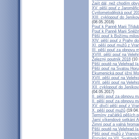
Zajít dál, než chodím obv
XV. pěší pouť z Jaroměř
Cyrilometodějská pouť 201
XIII. cyklopouť do Jeníko
(08.05.2018)
Pouť k Panně Marii Třídu
Pouť k Panně Marii Sněž
Pěší pouť k Božímu milos
XIV. pěší pouť z Prahy d
XI. pěší pouť mužů z Vran
III. pěší pouť za obnovu m
XVIII. pěší pouť na Veleh
Železný poutník 2018
(10.
Pěší poutě na Velehrad (a 
Pěší pouť na Svatou Horu
Ekumenická pouť jižní M
XVII. pěší pouť na Velehra
XVII. pěší pouť na Velehr
XII. cyklopouť do Jeníkov
(04.05.2017)
II. pěší pouť za obnovu ma
II. pěší pouť za obnovu m
XV. dívčí pěší pouť z Vra
X. pěší pouť mužů
(19.04
Termíny začátků pěších po
Jarní víkendové setkání A
Zimní pouť a valná hroma
Pěší poutě na Velehrad (a 
Pěší pouť mužů z Vranova 
Pozvání na VII. Svatovácl