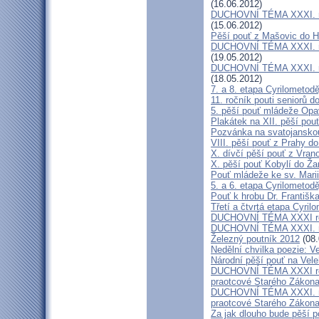
(16.06.2012)
DUCHOVNÍ TÉMA XXXI. roč
(15.06.2012)
Pěší pouť z Mašovic do 
DUCHOVNÍ TÉMA XXXI. roč
(19.05.2012)
DUCHOVNÍ TÉMA XXXI. roč
(18.05.2012)
7. a 8. etapa Cyrilometod
11. ročník pouti seniorů d
5. pěší pouť mládeže Opa
Plakátek na XII. pěší pou
Pozvánka na svatojanskou
VIII. pěší pouť z Prahy d
X. dívčí pěší pouť z Vran
X. pěší pouť Kobylí do Ža
Pouť mládeže ke sv. Marii
5. a 6. etapa Cyrilometod
Pouť k hrobu Dr. Františ
Třetí a čtvrtá etapa Cyril
DUCHOVNÍ TÉMA XXXI roč
DUCHOVNÍ TÉMA XXXI. ro
Železný poutník 2012
(08.
Nedělní chvilka poezie: 
Národní pěší pouť na Vel
DUCHOVNÍ TÉMA XXXI ročn
praotcové Starého Zákon
DUCHOVNÍ TÉMA XXXI. roč
praotcové Starého Zákon
Za jak dlouho bude pěší p