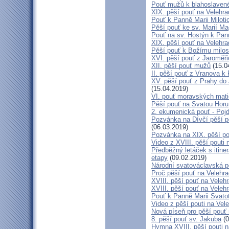
Pouť mužů k blahoslave
XIX. pěší pouť na Velehra
Pouť k Panně Marii Miloti
Pěší pouť ke sv. Marií Ma
Pouť na sv. Hostýn k Pan
XIX. pěší pouť na Velehra
Pěší pouť k Božímu milos
XVI. pěší pouť z Jaroměř
XII. pěší pouť mužů
(15.0
II. pěší pouť z Vranova k
XV. pěší pouť z Prahy do
(15.04.2019)
VI. pouť moravských mat
Pěší pouť na Svatou Horu
2. ekumenická pouť - Poj
Pozvánka na Dívčí pěší p
(06.03.2019)
Pozvánka na XIX. pěší po
Video z XVIII. pěší pouti 
Předběžný letáček s itine
etapy
(09.02.2019)
Národní svatováclavská p
Proč pěší pouť na Velehr
XVIII. pěší pouť na Veleh
XVIII. pěší pouť na Velehr
Pouť k Panně Marii Svato
Video z pěší pouti na Vel
Nová píseň pro pěší pouť 
8. pěší pouť sv. Jakuba
(0
Hymna XVIII. pěší pouti n