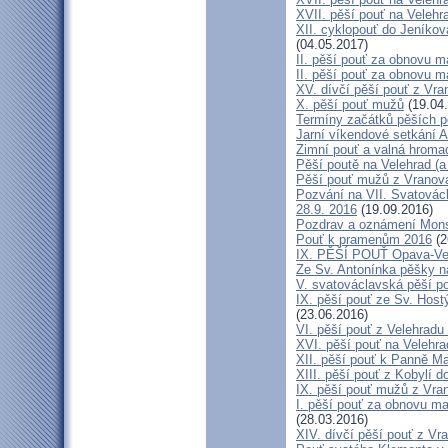
XVII. pěší pouť na Velehr
XII. cyklopouť do Jeníkov
(04.05.2017)
II. pěší pouť za obnovu ma
II. pěší pouť za obnovu m
XV. dívčí pěší pouť z Vra
X. pěší pouť mužů
(19.04
Termíny začátků pěších po
Jarní víkendové setkání A
Zimní pouť a valná hroma
Pěší poutě na Velehrad (a 
Pěší pouť mužů z Vranova 
Pozvání na VII. Svatovácl
28.9. 2016
(19.09.2016)
Pozdrav a oznámení Mon
Pouť k pramenům 2016
(2
IX. PĚŠÍ POUŤ Opava-Ve
Ze Sv. Antonínka pěšky n
V. svatováclavská pěší p
IX. pěší pouť ze Sv. Host
(23.06.2016)
VI. pěší pouť z Velehrad
XVI. pěší pouť na Velehra
XII. pěší pouť k Panně Ma
XIII. pěší pouť z Kobylí d
IX. pěší pouť mužů z Vran
I. pěší pouť za obnovu ma
(28.03.2016)
XIV. dívčí pěší pouť z Vr