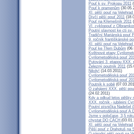
Pouť k sv. Prokopu 2011
(
Pouť k pramenům
(30.05.
XI. pěší pouť na Velehrad
Dívčí pěší pouť 2011
(18.
Pouť na Křemešník 2011
(
VI. cyklopouť z Olbramko
Poutní slavnost ke cti sv.
Tradiční Mariánská pouť P
9. ročník františkánské p
XI. pěší pouť na Velehrad
Pouť ke Třem Dubům
(06.
Květnové etapy Cyrilomet
Cyrilometodějská pouť 201
Putování 3. etapou XXX.
Železný poutník 2011
(15.
Nikdy!
(14.03.2011)
Cyrilometodějská pouť 2011
Cyrilometodějská pouť 2011
Poutník k sobě
(07.03.201
O zahájení XXX. pěší pout
(24.02.2011)
Kdy a odkud letos pěšky 
XXX. ročník - jubilejní Cy
Poutní písnička Nadešel 
Cyrilometodějská pouť A.
Jsme v poločase, 3,5 roku
chystat DO CÁCH
(03.01.
XI. pěší pouť na Velehrad
Pěší pouť z Drahotuš na 
O národní pěší pouti na V