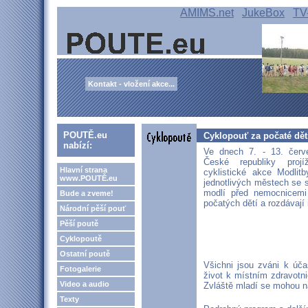
AMIMS.net
JukeBox
TV
Kontakt - vložení akce...
POUTĚ.eu
Cyklopouť za počaté dět
nabízí:
Ve dnech 7. - 13. čer
České republiky projí
Hlavní strana
cyklistické akce Modlit
www.POUTĚ.eu
jednotlivých městech se s
modlí před nemocnicemi 
Bude a zveme!
počatých dětí a rozdávají 
Národní pěší pouť
Pěší poutě
Cyklopoutě
Ostatní poutě
Všichni jsou zváni k úč
Fotogalerie
život k místním zdravotn
Video a audio
Zvláště mladí se mohou na 
Texty