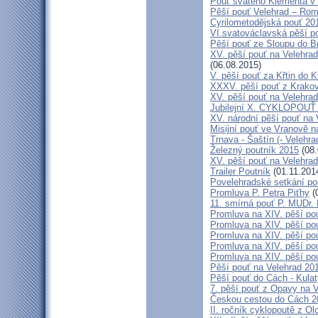
Pouť svatého Klementa v 
Pěší pouť Velehrad – Rom
Cyrilometodějská pouť 20
VI.svatováclavská pěší p
Pěší pouť ze Sloupu do B
XV. pěší pouť na Velehrad
(06.08.2015)
V. pěší pouť za Křtin do K
XXXV. pěší pouť z Krako
XV. pěší pouť na Velehrad
Jubilejní X. CYKLOPOUŤ 
XV. národní pěší pouť na 
Misijní pouť ve Vranově n
Trnava - Šaštín (- Velehra
Železný poutník 2015
(08.
XV. pěší pouť na Velehrad
Trailer Poutník
(01.11.201
Povelehradské setkání po
Promluva P. Petra Piťhy
(
11. smírná pouť P. MUDr.
Promluva na XIV. pěší pou
Promluva na XIV. pěší pou
Promluva na XIV. pěší pou
Promluva na XIV. pěší pou
Promluva na XIV. pěší pou
Pěší pouť na Velehrad 201
Pěší pouť do Cách - Kulat
7. pěší pouť z Opavy na 
Českou cestou do Cách 
II. ročník cyklopoutě z 