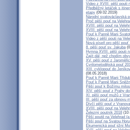
Video z XVIII. pěší pouti 
Předběžný letáček s itine
etapy
(09.02.2019)
Národní svatováclavská p
Proč pěší pouť na Velehr
XVIII. pěší pouť na Veleh
XVIII. pěší pouť na Velehr
Pouť k Panně Marii Svato
Video z pěší pouti na Vel
Nová píseň pro pěší pouť 
8. pěší pouť sv. Jakuba
(0
Hymna XVIII. pěší pouti n
Zajít dál, než chodím obv
XV. pěší pouť z Jaroměř
Cyrilometodějská pouť 201
XIII. cyklopouť do Jeníko
(08.05.2018)
Pouť k Panně Marii Třídu
Pouť k Panně Marii Sněž
Pěší pouť k Božímu milos
XIV. pěší pouť z Prahy d
XI. pěší pouť mužů z Vran
III. pěší pouť za obnovu m
Dívčí pěší pouť z Vranova
XVIII. pěší pouť na Veleh
Železný poutník 2018
(10.
Pěší poutě na Velehrad (a 
Pěší pouť na Svatou Horu
Ekumenická pouť jižní M
XVII. pěší pouť na Velehra