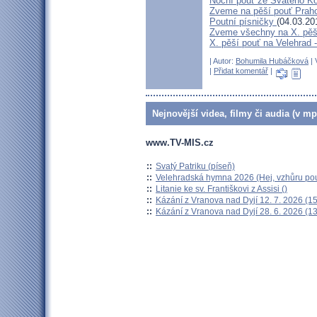
Noční pouť ze Svatého K
Zveme na pěší pouť Pra
Poutní písničky
(04.03.20
Zveme všechny na X. pěší
X. pěší pouť na Velehrad 
| Autor:
Bohumila Hubáčková
| 
|
Přidat komentář
|
Nejnovější videa, filmy či audia (v mp
www.TV-MIS.cz
::
Svatý Patriku (píseň)
::
Velehradská hymna 2026 (Hej, vzhůru pou
::
Litanie ke sv. Františkovi z Assisi ()
::
Kázání z Vranova nad Dyjí 12. 7. 2026 (15
::
Kázání z Vranova nad Dyjí 28. 6. 2026 (13