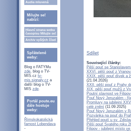
Audia mluvená
Milujte se!
nabízí:
Hlavní strana webu
časopisu Milujte se!
Archiv vyšlých čísel
Spřátelené
Sdílet
weby:
Související články:
Blog o FATYMu
Pěší pouť se Stanislavem
zde
, blog o TV-
XXVI. pěší pouť z Vranova
MIS.cz
tv-
XXIX. pěší pouť dívek a ž
mis.signaly.cz
a
(21.04.2026)
další blog o TV-
XXII. pěší pouť z Prahy 
MIS
zde
.
XIX. pěší pouť mužů z Vr
Poutní slavnost ve Filipo
Pouť Nový Jeruzalém - ří
Portál poute.eu
Promluvy na jubilejní XXV
dále hostuje
celé znění
(11.09.2025)
weby:
Pouť Nový Jeruzalém v Ra
Pozvánka na pouť do Pra
Římskokatolická
Přehled poutí u sv. Zdisl
farnost Lobendava
Pěší pouť Svatého roku 2
-
Filipov - jubilejní místo 