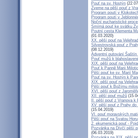
Pouť na sv. Hostýn
(22.07
Zveme na pěší pouť z Vra
Program poutí v Klokotec
Program poutí v Jeblonné
Noční eucharistické proc
Smírná pouť ke svátku Z
Poutní cesta Klementa Ma
(01.03.2020)
XX. pěší pouť na Velehr
Silvestrovská pouť z Prah
(08.12.2019)
Adventní putování Šaštín 
Pouť mužů k blahoslave
XIX. pěší pouť na Velehra
Pouť k Panně Marii Miloti
Pěší pouť ke sv. Marií Ma
Pouť na sv. Hostýn k Pan
XIX. pěší pouť na Velehra
Pěší pouť k Božímu milos
XVI. pěší pouť z Jaroměř
XII. pěší pouť mužů
(15.0
II. pěší pouť z Vranova k
XV. pěší pouť z Prahy do
(15.04.2019)
VI. pouť moravských mat
Pěší pouť na Svatou Horu
2. ekumenická pouť - Poj
Pozvánka na Dívčí pěší p
(06.03.2019)
Pozvánka na XIX. pěší po