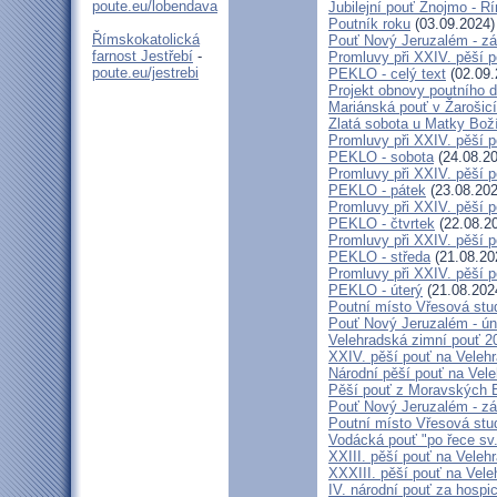
poute.eu/lobendava
Jubilejní pouť Znojmo - 
Poutník roku
(03.09.2024)
Římskokatolická
Pouť Nový Jeruzalém - zá
farnost Jestřebí
-
Promluvy při XXIV. pěší 
poute.eu/jestrebi
PEKLO - celý text
(02.09.
Projekt obnovy poutního 
Mariánská pouť v Žarošic
Zlatá sobota u Matky Bož
Promluvy při XXIV. pěší 
PEKLO - sobota
(24.08.20
Promluvy při XXIV. pěší 
PEKLO - pátek
(23.08.202
Promluvy při XXIV. pěší 
PEKLO - čtvrtek
(22.08.2
Promluvy při XXIV. pěší 
PEKLO - středa
(21.08.20
Promluvy při XXIV. pěší 
PEKLO - úterý
(21.08.202
Poutní místo Vřesová st
Pouť Nový Jeruzalém - ún
Velehradská zimní pouť 2
XXIV. pěší pouť na Velehr
Národní pěší pouť na Veleh
Pěší pouť z Moravských B
Pouť Nový Jeruzalém - zá
Poutní místo Vřesová st
Vodácká pouť "po řece sv
XXIII. pěší pouť na Veleh
XXXIII. pěší pouť na Vele
IV. národní pouť za hospi