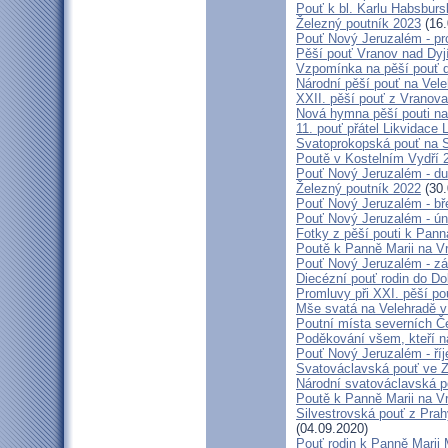
Pouť k bl. Karlu Habsburs
Železný poutník 2023
(16.
Pouť Nový Jeruzalém - pr
Pěší pouť Vranov nad Dyj
Vzpomínka na pěší pouť 
Národní pěší pouť na Vel
XXII. pěší pouť z Vranova
Nová hymna pěší pouti na
11. pouť přátel Likvidace 
Svatoprokopská pouť na 
Poutě v Kostelním Vydří 
Pouť Nový Jeruzalém - d
Železný poutník 2022
(30.
Pouť Nový Jeruzalém - bř
Pouť Nový Jeruzalém - ún
Fotky z pěší pouti k Pann
Poutě k Panně Marii na V
Pouť Nový Jeruzalém - zá
Diecézní pouť rodin do D
Promluvy při XXI. pěší po
Mše svatá na Velehradě v
Poutní místa severních Č
Poděkování všem, kteří n
Pouť Nový Jeruzalém - ří
Svatováclavská pouť ve 
Národní svatováclavská p
Poutě k Panně Marii na V
Silvestrovská pouť z Prah
(04.09.2020)
Pouť rodin k Panně Marii 