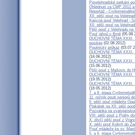
Povelehradské setkání po
Ohlédnutí za CMP 2012 a 
Reportáž - Cyrilometodějs
XII. pěší pouť na Velehrad
Kajícná pouť Velehrad - S
XII. pěší pouť na Velehra
Pěší pouť z Velehradu na
Pouť jáhnů v Brně
(05.08.
DUCHOVNÍ TÉMA XXXI. roč
posiluje
(02.08.2012)
Poutnický průkaz
(03.07.2
DUCHOVNÍ TÉMA XXXI. roč
(16.06.2012)
DUCHOVNÍ TÉMA XXXI. roč
(15.06.2012)
Pěší pouť z Mašovic do 
DUCHOVNÍ TÉMA XXXI. roč
(19.05.2012)
DUCHOVNÍ TÉMA XXXI. roč
(18.05.2012)
7. a 8. etapa Cyrilometod
11. ročník pouti seniorů d
5. pěší pouť mládeže Opa
Plakátek na XII. pěší pou
Pozvánka na svatojanskou
VIII. pěší pouť z Prahy d
X. dívčí pěší pouť z Vran
X. pěší pouť Kobylí do Ža
Pouť mládeže ke sv. Marii
5. a 6. etapa Cyrilometod