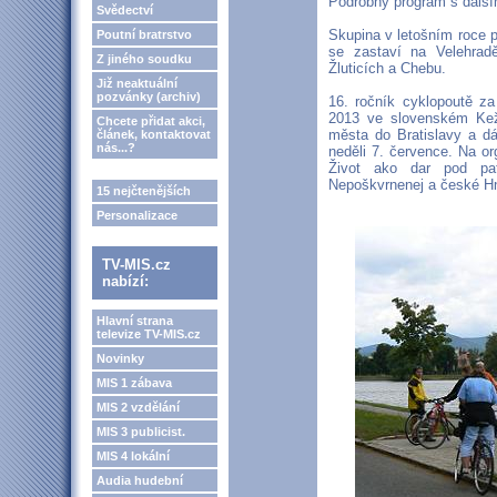
Podrobný program s dalš
Svědectví
Skupina v letošním roce 
Poutní bratrstvo
se zastaví na Velehrad
Z jiného soudku
Žluticích a Chebu.
Již neaktuální
pozvánky (archiv)
16. ročník cyklopoutě z
2013 ve slovenském Kež
Chcete přidat akci,
města do Bratislavy a d
článek, kontaktovat
nás...?
neděli 7. července. Na or
Život ako dar pod pat
Nepoškvrnenej a české Hn
15 nejčtenějších
Personalizace
TV-MIS.cz
nabízí:
Hlavní strana
televize TV-MIS.cz
Novinky
MIS 1 zábava
MIS 2 vzdělání
MIS 3 publicist.
MIS 4 lokální
Audia hudební