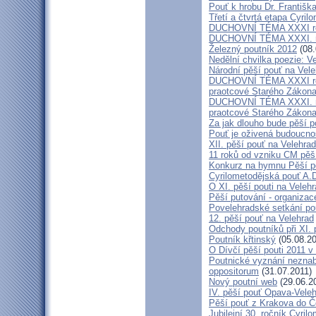
Pouť k hrobu Dr. Františ
Třetí a čtvrtá etapa Cyril
DUCHOVNÍ TÉMA XXXI roč
DUCHOVNÍ TÉMA XXXI. ro
Železný poutník 2012
(08.
Nedělní chvilka poezie: 
Národní pěší pouť na Vel
DUCHOVNÍ TÉMA XXXI ročn
praotcové Starého Zákon
DUCHOVNÍ TÉMA XXXI. roč
praotcové Starého Zákon
Za jak dlouho bude pěší p
Pouť je oživená budoucno
XII. pěší pouť na Velehr
11 roků od vzniku CM pěš
Konkurz na hymnu Pěší po
Cyrilometodějská pouť A.D
O XI. pěší pouti na Vele
Pěší putování - organiza
Povelehradské setkání po
12. pěší pouť na Velehrad
Odchody poutníků při XI. 
Poutník křtinský
(05.08.20
O Dívčí pěší pouti 2011 v 
Poutnické vyznání neznabo
oppositorum
(31.07.2011)
Nový poutní web
(29.06.2
IV. pěší pouť Opava-Vele
Pěší pouť z Krakova do Č
Jubilejní 30. ročník Cyril