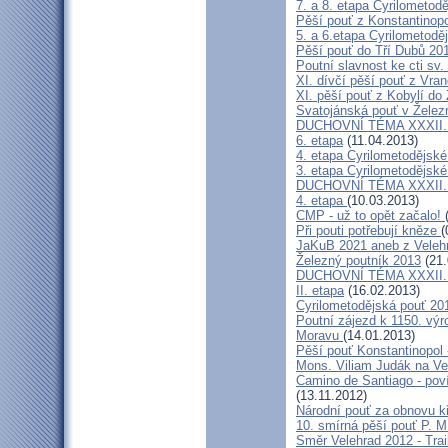
7. a 8. etapa Cyrilometodě
Pěší pouť z Konstantinopo
5. a 6.etapa Cyrilometodě
Pěší pouť do Tří Dubů 20
Poutní slavnost ke cti sv.
XI. dívčí pěší pouť z Vra
XI. pěší pouť z Kobylí do
Svatojánská pouť v Žele
DUCHOVNÍ TÉMA XXXII. roč
6. etapa
(11.04.2013)
4. etapa Cyrilometodějské
3. etapa Cyrilometodějské
DUCHOVNÍ TÉMA XXXII. roč
4. etapa
(10.03.2013)
CMP - už to opět začalo!
Při pouti potřebují kněze
(
JaKuB 2021 aneb z Veleh
Železný poutník 2013
(21.
DUCHOVNÍ TÉMA XXXII. roč
II. etapa
(16.02.2013)
Cyrilometodějská pouť 20
Poutní zájezd k 1150. výr
Moravu
(14.01.2013)
Pěší pouť Konstantinopol
Mons. Viliam Judák na Ve
Camino de Santiago - poví
(13.11.2012)
Národní pouť za obnovu k
10. smírná pěší pouť P. 
Směr Velehrad 2012 - Trai