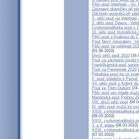
Pěší pouť Velehrad – Sv.
Zajímavé okamžiky při pěš
Odchody poutníků při jubil
X. pěší pouť na Velehrad 
3. pěší pouť Opava - Vel
Cyrilometodějská pouť v 
10. pěší pouť litoměřické
Pěší pouť z Krakova do 
Pouť Nový Jeruzalém - če
Pěší pouť na velehrad 20
(01.06.2010)
Dívčí pěší pouť 2010
(16.
Pouť za záchranu životů 
Františkánská pouť senior
Pouť na Peregrinek 2010
(
Pekařská pouť ke cti sva
II. pouť mládeže k Panně 
VII. pěší pouť z Kobylí do
Pouť ke Třem Dubům
(24.
Pěší pouť pro mladé muže
Mariánská pouť Prahou 2
VIII. dívčí pěší pouť
(04.0
III. pěší pouť mužů ke sv
XXIX. cyrilometodějská pě
(09.03.2010)
XXIX. cyrilometodějská p
3. a 4. etapu
(08.03.2010)
XXIX. cyrilometodějská p
(07.03.2010)