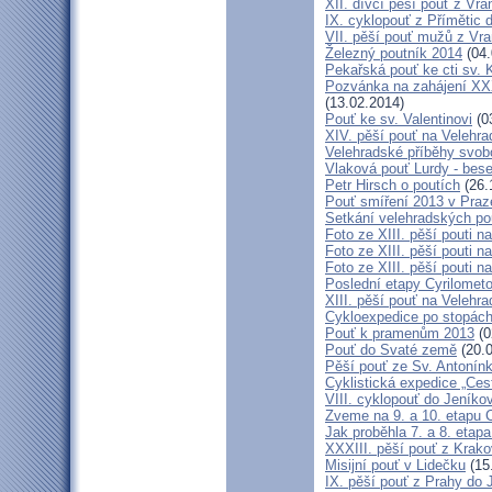
XII. dívčí pěší pouť z Vr
IX. cyklopouť z Přímětic 
VII. pěší pouť mužů z Vra
Železný poutník 2014
(04.
Pekařská pouť ke cti sv.
Pozvánka na zahájení XXXI
(13.02.2014)
Pouť ke sv. Valentinovi
(0
XIV. pěší pouť na Velehra
Velehradské příběhy svob
Vlaková pouť Lurdy - bes
Petr Hirsch o poutích
(26.
Pouť smíření 2013 v Praz
Setkání velehradských po
Foto ze XIII. pěší pouti na
Foto ze XIII. pěší pouti na
Foto ze XIII. pěší pouti na
Poslední etapy Cyrilometo
XIII. pěší pouť na Velehra
Cykloexpedice po stopách 
Pouť k pramenům 2013
(0
Pouť do Svaté země
(20.0
Pěší pouť ze Sv. Antonín
Cyklistická expedice „Ces
VIII. cyklopouť do Jeníko
Zveme na 9. a 10. etapu C
Jak proběhla 7. a 8. etap
XXXIII. pěší pouť z Kra
Misijní pouť v Lidečku
(15
IX. pěší pouť z Prahy do 