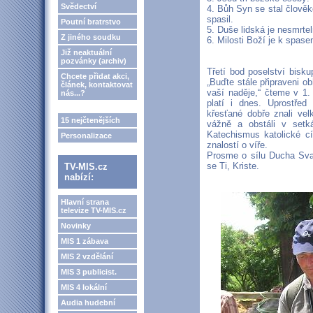
Svědectví
4. Bůh Syn se stal člověk
spasil.
Poutní bratrstvo
5. Duše lidská je nesmrtel
Z jiného soudku
6. Milosti Boží je k spase
Již neaktuální
pozvánky (archiv)
Třetí bod poselství bisku
Chcete přidat akci,
„Buďte stále připraveni 
článek, kontaktovat
vaší naděje,“ čteme v 1. 
nás...?
platí i dnes. Uprostřed
křesťané dobře znali vel
15 nejčtenějších
vážně a obstáli v setká
Katechismus katolické c
Personalizace
znalostí o víře.
Prosme o sílu Ducha Sva
se Ti, Kriste.
TV-MIS.cz
nabízí:
Hlavní strana
televize TV-MIS.cz
Novinky
MIS 1 zábava
MIS 2 vzdělání
MIS 3 publicist.
MIS 4 lokální
Audia hudební