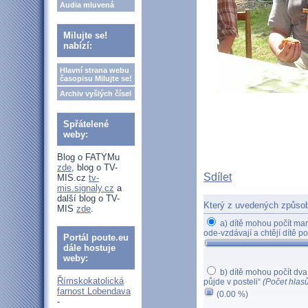
Audia mluvená
Milujte se!
nabízí:
Hlavní strana webu
časopisu Milujte se!
Archiv vyšlých čísel
Spřátelené
weby:
Blog o FATYMu
zde
, blog o TV-
Sdílet
MIS.cz
tv-
mis.signaly.cz
a
další blog o TV-
Který z uvedených způsobů
MIS
zde
.
a) dítě mohou počít man
ode-vzdávají a chtějí dítě po
Portál poute.eu
dále hostuje
weby:
b) dítě mohou počít dva l
Římskokatolická
půjde v posteli“
(Počet hlasů
farnost Lobendava
(0.00 %)
-