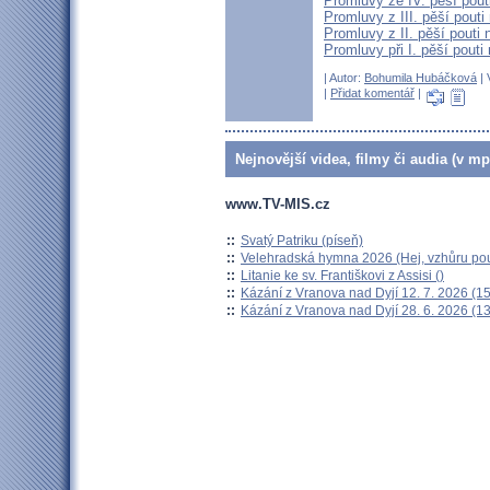
Promluvy ze IV. pěší pout
Promluvy z III. pěší pouti
Promluvy z II. pěší pouti
Promluvy při I. pěší pout
| Autor:
Bohumila Hubáčková
| 
|
Přidat komentář
|
Nejnovější videa, filmy či audia (v mp
www.TV-MIS.cz
::
Svatý Patriku (píseň)
::
Velehradská hymna 2026 (Hej, vzhůru pou
::
Litanie ke sv. Františkovi z Assisi ()
::
Kázání z Vranova nad Dyjí 12. 7. 2026 (15
::
Kázání z Vranova nad Dyjí 28. 6. 2026 (13