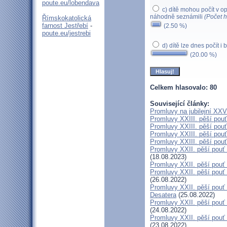
poute.eu/lobendava
c) dítě mohou počít v o
náhodně seznámili
(Počet h
Římskokatolická
farnost Jestřebí
-
(2.50 %)
poute.eu/jestrebi
d) dítě lze dnes počít i
(20.00 %)
Celkem hlasovalo: 80
Související články:
Promluvy na jubilejní XXV.
Promluvy XXIII. pěší pouť
Promluvy XXIII. pěší pouť
Promluvy XXIII. pěší pouť
Promluvy XXIII. pěší pouť
Promluvy XXII. pěší pouť 
(18.08.2023)
Promluvy XXII. pěší pouť 
Promluvy XXII. pěší pouť n
(26.08.2022)
Promluvy XXII. pěší pouť n
Desatera
(25.08.2022)
Promluvy XXII. pěší pouť n
(24.08.2022)
Promluvy XXII. pěší pouť n
(23.08.2022)