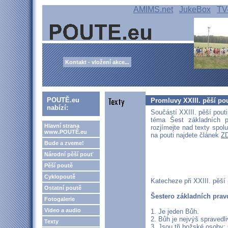
AMIMS.net
JukeBox
TV
Kontakt - vložení akce...
POUTĚ.eu
Promluvy XXIII. pěší po
nabízí:
Součástí XXIII. pěší pout
téma Šest základních p
Hlavní strana
rozjímejte nad texty spol
www.POUTĚ.eu
na pouti najdete článek
Z
Bude a zveme!
Národní pěší pouť
Pěší poutě
Cyklopoutě
Katecheze při XXIII. pěší
Ostatní poutě
Šestero základních prav
Fotogalerie
Video a audio
1. Je jeden Bůh.
2. Bůh je nejvýš spravedli
Texty
3. Jsou tři božské osoby: