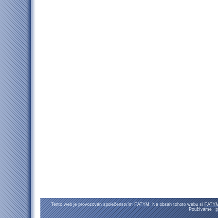
Tento web je provozován společenstvím
FATYM
. Na obsah tohoto webu si
FATY
Používáme
p