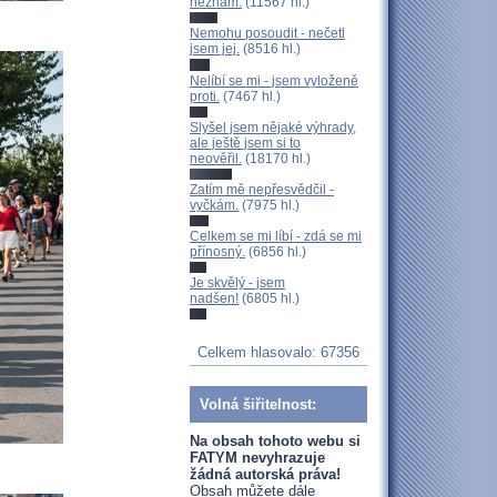
neznám.
(11567 hl.)
Nemohu posoudit - nečetl
jsem jej.
(8516 hl.)
Nelíbí se mi - jsem vyloženě
proti.
(7467 hl.)
Slyšel jsem nějaké výhrady,
ale ještě jsem si to
neověřil.
(18170 hl.)
Zatím mě nepřesvědčil -
vyčkám.
(7975 hl.)
Celkem se mi líbí - zdá se mi
přínosný.
(6856 hl.)
Je skvělý - jsem
nadšen!
(6805 hl.)
Celkem hlasovalo: 67356
Volná šiřitelnost:
Na obsah tohoto webu si
FATYM nevyhrazuje
žádná autorská práva!
Obsah můžete dále