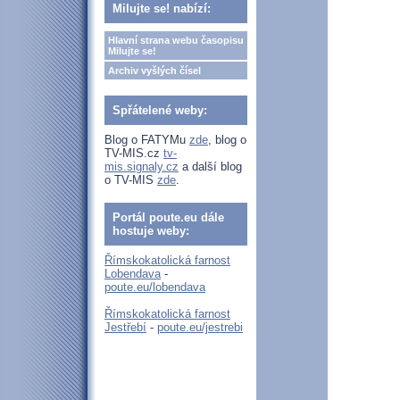
Milujte se! nabízí:
Hlavní strana webu časopisu
Milujte se!
Archiv vyšlých čísel
Spřátelené weby:
Blog o FATYMu
zde
, blog o
TV-MIS.cz
tv-
mis.signaly.cz
a další blog
o TV-MIS
zde
.
Portál poute.eu dále
hostuje weby:
Římskokatolická farnost
Lobendava
-
poute.eu/lobendava
Římskokatolická farnost
Jestřebí
-
poute.eu/jestrebi