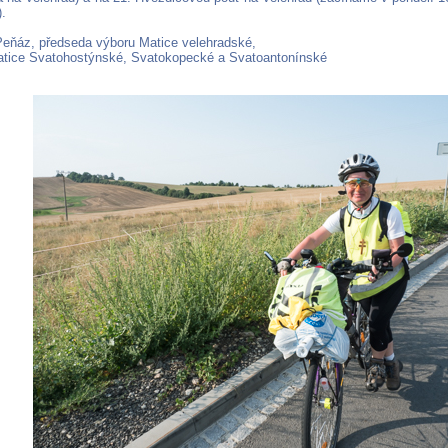
).
eňáz, předseda výboru Matice velehradské,
tice Svatohostýnské, Svatokopecké a Svatoantonínské