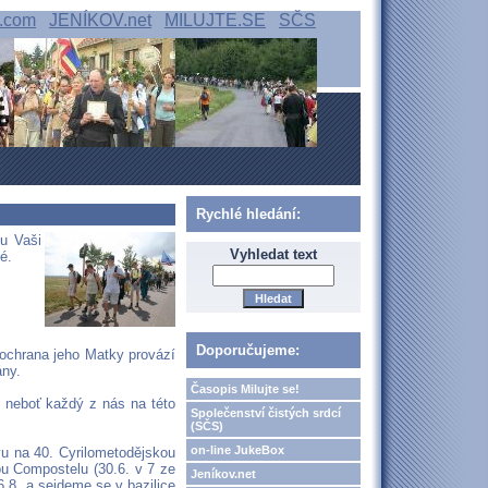
.com
JENÍKOV.net
MILUJTE.SE
SČS
Rychlé hledání:
u Vaši
Vyhledat text
é.
Doporučujeme:
 ochrana jeho Matky provází
ány.
Časopis Milujte se!
, neboť každý z nás na této
Společenství čistých srdcí
(SČS)
on-line JukeBox
vu na 40. Cyrilometodějskou
ou Compostelu (30.6. v 7 ze
Jeníkov.net
.8. a sejdeme se v bazilice