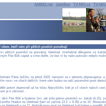
AMIMS.net
JukeBox
TV-MIS.cz
TV-MIS
 všem, kteří nám při pěších poutích pomáhají
inci pěších poutníků na posvátný Velehrad, mnohokrát děkujeme za každo
ným Pán Bůh zaplať a víme dobře, že bez ní by naše putování nebylo možn
ehnání Pána Ježíše, na jehož 2020. narození se v adventu připravujeme, a
štím roce i ve všech dalších, které nám budou na naší pozemské pouti darov
ělé potom doprovodí až ke trůnu Nejvyššího, kde je cíl všech našich cest
kem je k věčnosti …
 dá-li Pán Bůh a budeme živí, jak píše patron poutníků sv. Jakub (4,15), z
 Levého Hradce na Velehrad (tam se začíná 13.2. v 9.30) a na 10. Moravsk
 na Velehrad) a na 21. Hvězdicovou pouť na Velehrad (začínáme v pondělí 16