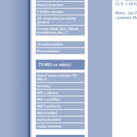
21.8. v 10 h
Poutní bratrstvo
Z jiného soudku
Mons. Jan P
i jménem Ma
Již neaktuální pozvánky
(archiv)
Chcete přidat akci, článek,
kontaktovat nás...?
15 nejčtenějších
Personalizace
TV-MIS.cz nabízí:
Hlavní strana televize TV-
MIS.cz
Novinky
MIS 1 zábava
MIS 2 vzdělání
MIS 3 publicist.
MIS 4 lokální
Audia hudební
Audia mluvená