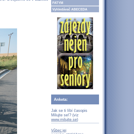
FATYM
Vyhledávač ABECEDA
Anketa:
Jak se ti líbí časopis
Milujte se!? (viz
www.milujte.se
)
Vůbec jej