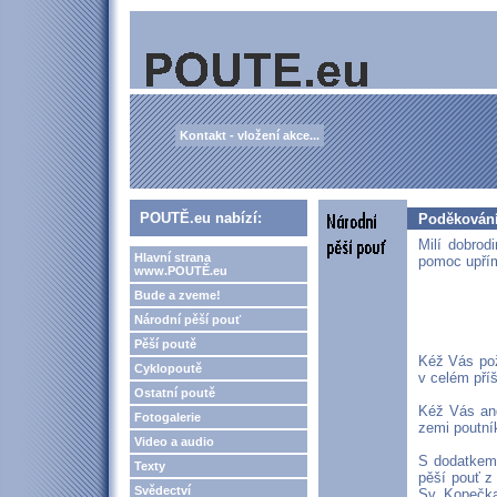
Kontakt - vložení akce...
POUTĚ.eu nabízí:
Poděkování
Milí dobrod
Hlavní strana
pomoc upřím
www.POUTĚ.eu
Bude a zveme!
Národní pěší pouť
Pěší poutě
Kéž Vás pož
Cyklopoutě
v celém pří
Ostatní poutě
Kéž Vás and
Fotogalerie
zemi poutní
Video a audio
S dodatkem:
Texty
pěší pouť z
Svědectví
Sv. Kopečka