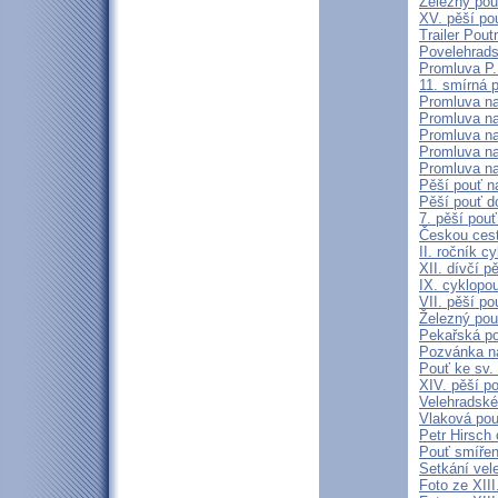
Železný pou
XV. pěší po
Trailer Pout
Povelehrads
Promluva P.
11. smírná 
Promluva na
Promluva na 
Promluva na 
Promluva na 
Promluva na
Pěší pouť n
Pěší pouť d
7. pěší pou
Českou ces
II. ročník 
XII. dívčí p
IX. cyklopo
VII. pěší p
Železný pou
Pekařská po
Pozvánka na
Pouť ke sv. 
XIV. pěší p
Velehradské
Vlaková pou
Petr Hirsch 
Pouť smířen
Setkání vel
Foto ze XIII