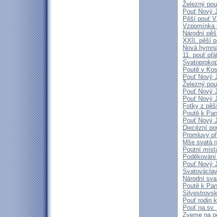
Železný pou
Pouť Nový J
Pěší pouť V
Vzpomínka 
Národní pěš
XXII. pěší p
Nová hymna 
11. pouť přá
Svatoproko
Poutě v Kos
Pouť Nový J
Železný pou
Pouť Nový J
Pouť Nový J
Fotky z pěš
Poutě k Pan
Pouť Nový J
Diecézní po
Promluvy při
Mše svatá n
Poutní míst
Poděkování 
Pouť Nový J
Svatovácla
Národní sva
Poutě k Pan
Silvestrovs
Pouť rodin k
Pouť na sv.
Zveme na pě