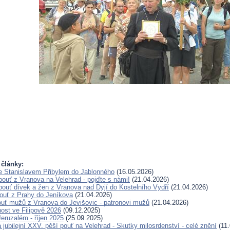
 články:
e Stanislavem Přibylem do Jablonného
(16.05.2026)
pouť z Vranova na Velehrad - pojďte s námi!
(21.04.2026)
pouť dívek a žen z Vranova nad Dyjí do Kostelního Vydří
(21.04.2026)
pouť z Prahy do Jeníkova
(21.04.2026)
ouť mužů z Vranova do Jevišovic - patronovi mužů
(21.04.2026)
nost ve Filipově 2026
(09.12.2025)
eruzalém - říjen 2025
(25.09.2025)
jubilejní XXV. pěší pouť na Velehrad - Skutky milosrdenství - celé znění
(11.