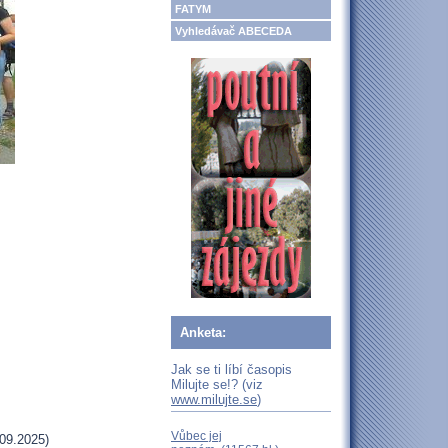
FATYM
Vyhledávač ABECEDA
Anketa:
Jak se ti líbí časopis
Milujte se!? (viz
www.milujte.se
)
Vůbec jej
09.2025)