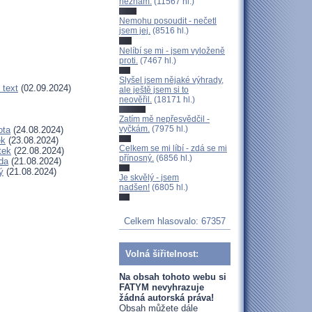
neznám.
(11567 hl.)
Nemohu posoudit - nečetl
jsem jej.
(8516 hl.)
Nelíbí se mi - jsem vyloženě
proti.
(7467 hl.)
Slyšel jsem nějaké výhrady,
 text
(02.09.2024)
ale ještě jsem si to
neověřil.
(18171 hl.)
Zatím mě nepřesvědčil -
vyčkám.
(7975 hl.)
ota
(24.08.2024)
ek
(23.08.2024)
Celkem se mi líbí - zdá se mi
tek
(22.08.2024)
přínosný.
(6856 hl.)
da
(21.08.2024)
ý
(21.08.2024)
Je skvělý - jsem
nadšen!
(6805 hl.)
Celkem hlasovalo: 67357
Volná šiřitelnost:
Na obsah tohoto webu si
FATYM nevyhrazuje
žádná autorská práva!
Obsah můžete dále