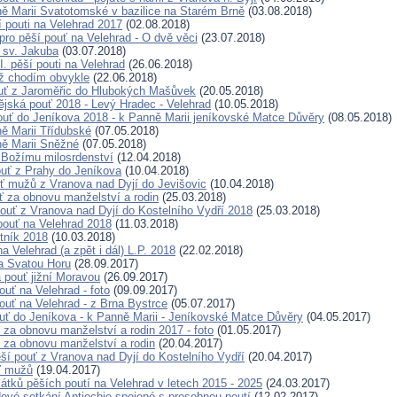
ě Marii Svatotomské v bazilice na Starém Brně
(03.08.2018)
í pouti na Velehrad 2017
(02.08.2018)
pro pěší pouť na Velehrad - O dvě věci
(23.07.2018)
ť sv. Jakuba
(03.07.2018)
. pěší pouti na Velehrad
(26.06.2018)
než chodím obvykle
(22.06.2018)
uť z Jaroměřic do Hlubokých Mašůvek
(20.05.2018)
ějská pouť 2018 - Levý Hradec - Velehrad
(10.05.2018)
pouť do Jeníkova 2018 - k Panně Marii jeníkovské Matce Důvěry
(08.05.2018)
ě Marii Třídubské
(07.05.2018)
ě Marii Sněžné
(07.05.2018)
 Božímu milosrdenství
(12.04.2018)
ouť z Prahy do Jeníkova
(10.04.2018)
uť mužů z Vranova nad Dyjí do Jevišovic
(10.04.2018)
uť za obnovu manželství a rodin
(25.03.2018)
pouť z Vranova nad Dyjí do Kostelního Vydří 2018
(25.03.2018)
 pouť na Velehrad 2018
(11.03.2018)
tník 2018
(10.03.2018)
a Velehrad (a zpět i dál) L.P. 2018
(22.02.2018)
a Svatou Horu
(28.09.2017)
pouť jižní Moravou
(26.09.2017)
ouť na Velehrad - foto
(09.09.2017)
ouť na Velehrad - z Brna Bystrce
(05.07.2017)
ouť do Jeníkova - k Panně Marii - Jeníkovské Matce Důvěry
(04.05.2017)
ť za obnovu manželství a rodin 2017 - foto
(01.05.2017)
ť za obnovu manželství a rodin
(20.04.2017)
ěší pouť z Vranova nad Dyjí do Kostelního Vydří
(20.04.2017)
ť mužů
(19.04.2017)
átků pěších poutí na Velehrad v letech 2015 - 2025
(24.03.2017)
dové setkání Antiochie spojené s prosebnou poutí
(12.02.2017)