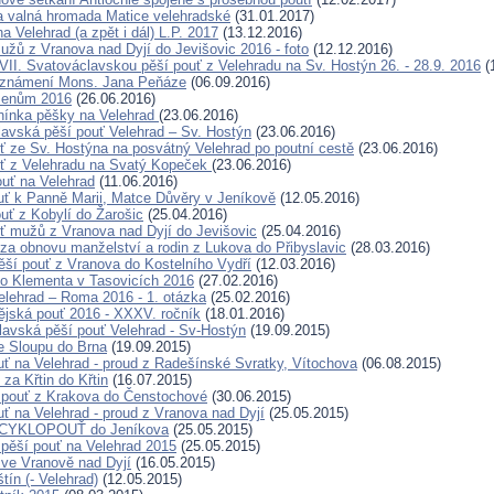
a valná hromada Matice velehradské
(31.01.2017)
a Velehrad (a zpět i dál) L.P. 2017
(13.12.2016)
užů z Vranova nad Dyjí do Jevišovic 2016 - foto
(12.12.2016)
VII. Svatováclavskou pěší pouť z Velehradu na Sv. Hostýn 26. - 28.9. 2016
(
oznámení Mons. Jana Peňáze
(06.09.2016)
menům 2016
(26.06.2016)
nínka pěšky na Velehrad
(23.06.2016)
lavská pěší pouť Velehrad – Sv. Hostýn
(23.06.2016)
uť ze Sv. Hostýna na posvátný Velehrad po poutní cestě
(23.06.2016)
uť z Velehradu na Svatý Kopeček
(23.06.2016)
ouť na Velehrad
(11.06.2016)
ouť k Panně Marii, Matce Důvěry v Jeníkově
(12.05.2016)
ouť z Kobylí do Žarošic
(25.04.2016)
uť mužů z Vranova nad Dyjí do Jevišovic
(25.04.2016)
ť za obnovu manželství a rodin z Lukova do Přibyslavic
(28.03.2016)
pěší pouť z Vranova do Kostelního Vydří
(12.03.2016)
o Klementa v Tasovicích 2016
(27.02.2016)
elehrad – Roma 2016 - 1. otázka
(25.02.2016)
ějská pouť 2016 - XXXV. ročník
(18.01.2016)
lavská pěší pouť Velehrad - Sv-Hostýn
(19.09.2015)
e Sloupu do Brna
(19.09.2015)
uť na Velehrad - proud z Radešínské Svratky, Vítochova
(06.08.2015)
 za Křtin do Křtin
(16.07.2015)
 pouť z Krakova do Čenstochové
(30.06.2015)
uť na Velehrad - proud z Vranova nad Dyjí
(25.05.2015)
X. CYKLOPOUŤ do Jeníkova
(25.05.2015)
 pěší pouť na Velehrad 2015
(25.05.2015)
ť ve Vranově nad Dyjí
(16.05.2015)
tín (- Velehrad)
(12.05.2015)