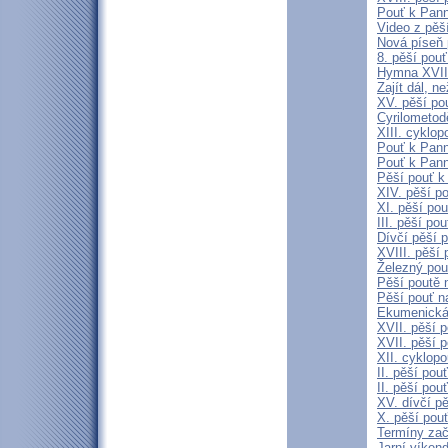
Pouť k Pann
Video z pěš
Nová píseň 
8. pěší pou
Hymna XVIII
Zajít dál, 
XV. pěší po
Cyrilometod
XIII. cyklo
Pouť k Pann
Pouť k Pann
Pěší pouť k
XIV. pěší p
XI. pěší po
III. pěší po
Dívčí pěší 
XVIII. pěší
Železný pou
Pěší poutě n
Pěší pouť n
Ekumenická 
XVII. pěší p
XVII. pěší p
XII. cyklop
II. pěší pou
II. pěší pou
XV. dívčí p
X. pěší pou
Termíny zač
Jarní víken