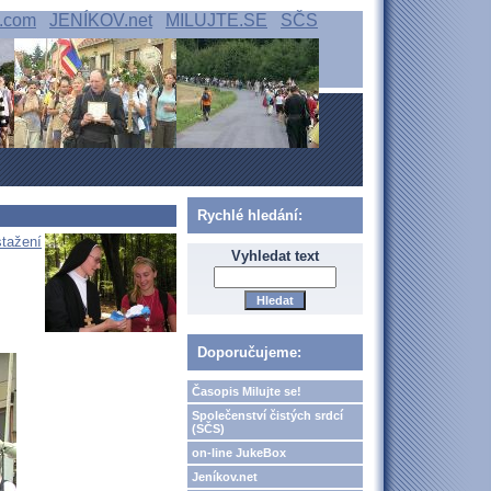
.com
JENÍKOV.net
MILUJTE.SE
SČS
Rychlé hledání:
stažení
Vyhledat text
Doporučujeme:
Časopis Milujte se!
Společenství čistých srdcí
(SČS)
on-line JukeBox
Jeníkov.net