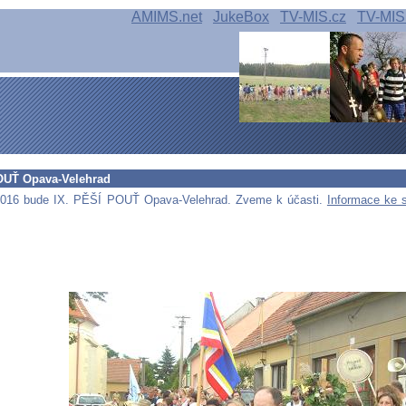
AMIMS.net
JukeBox
TV-MIS.cz
TV-MIS
OUŤ Opava-Velehrad
016 bude IX. PĚŠÍ POUŤ Opava-Velehrad. Zveme k účasti.
Informace ke 