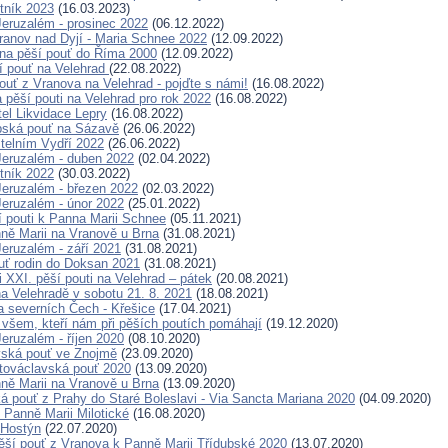
tník 2023
(16.03.2023)
eruzalém - prosinec 2022
(06.12.2022)
ranov nad Dyjí - Maria Schnee 2022
(12.09.2022)
na pěší pouť do Říma 2000
(12.09.2022)
í pouť na Velehrad
(22.08.2022)
ouť z Vranova na Velehrad - pojďte s námi!
(16.08.2022)
pěší pouti na Velehrad pro rok 2022
(16.08.2022)
tel Likvidace Lepry
(16.08.2022)
pská pouť na Sázavě
(26.06.2022)
telním Vydří 2022
(26.06.2022)
eruzalém - duben 2022
(02.04.2022)
tník 2022
(30.03.2022)
eruzalém - březen 2022
(02.03.2022)
eruzalém - únor 2022
(25.01.2022)
í pouti k Panna Marii Schnee
(05.11.2021)
ně Marii na Vranově u Brna
(31.08.2021)
eruzalém - září 2021
(31.08.2021)
uť rodin do Doksan 2021
(31.08.2021)
 XXI. pěší pouti na Velehrad – pátek
(20.08.2021)
a Velehradě v sobotu 21. 8. 2021
(18.08.2021)
a severních Čech - Křešice
(17.04.2021)
všem, kteří nám při pěších poutích pomáhají
(19.12.2020)
eruzalém - říjen 2020
(08.10.2020)
vská pouť ve Znojmě
(23.09.2020)
továclavská pouť 2020
(13.09.2020)
ně Marii na Vranově u Brna
(13.09.2020)
ká pouť z Prahy do Staré Boleslavi - Via Sancta Mariana 2020
(04.09.2020)
 Panně Marii Milotické
(16.08.2020)
 Hostýn
(22.07.2020)
ší pouť z Vranova k Panně Marii Třídubské 2020
(13.07.2020)