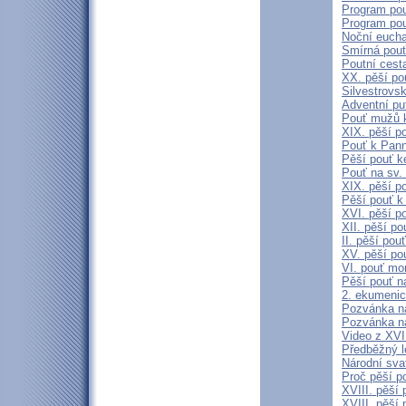
Program pou
Program pou
Noční eucha
Smírná pouť
Poutní cest
XX. pěší p
Silvestrovs
Adventní pu
Pouť mužů 
XIX. pěší p
Pouť k Pann
Pěší pouť k
Pouť na sv.
XIX. pěší po
Pěší pouť k
XVI. pěší p
XII. pěší p
II. pěší po
XV. pěší po
VI. pouť mo
Pěší pouť n
2. ekumenic
Pozvánka na
Pozvánka na
Video z XVII
Předběžný l
Národní sva
Proč pěší p
XVIII. pěší
XVIII. pěší 