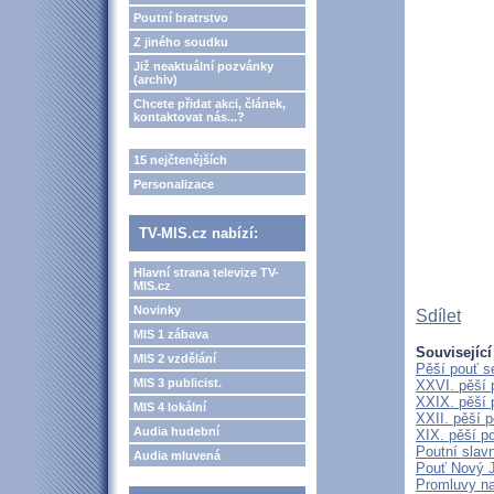
Poutní bratrstvo
Z jiného soudku
Již neaktuální pozvánky
(archiv)
Chcete přidat akci, článek,
kontaktovat nás...?
15 nejčtenějších
Personalizace
TV-MIS.cz nabízí:
Hlavní strana televize TV-
MIS.cz
Novinky
Sdílet
MIS 1 zábava
Související
MIS 2 vzdělání
Pěší pouť s
MIS 3 publicist.
XXVI. pěší 
XXIX. pěší 
MIS 4 lokální
XXII. pěší 
Audia hudební
XIX. pěší p
Poutní slav
Audia mluvená
Pouť Nový J
Promluvy na 