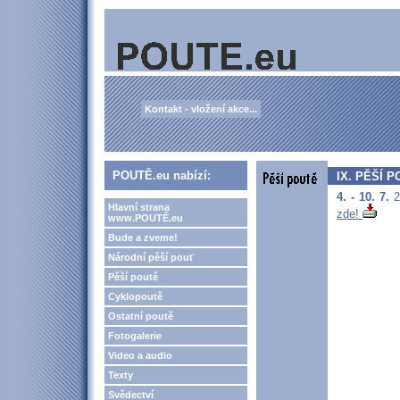
Kontakt - vložení akce...
POUTĚ.eu nabízí:
IX. PĚŠÍ P
4. - 10. 7.
2
Hlavní strana
zde!
www.POUTĚ.eu
Bude a zveme!
Národní pěší pouť
Pěší poutě
Cyklopoutě
Ostatní poutě
Fotogalerie
Video a audio
Texty
Svědectví