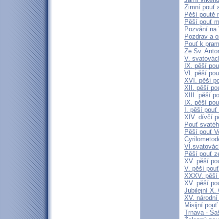
Zimní pouť 
Pěší poutě n
Pěší pouť m
Pozvání na 
Pozdrav a 
Pouť k pra
Ze Sv. Anto
V. svatovác
IX. pěší po
VI. pěší po
XVI. pěší p
XII. pěší p
XIII. pěší p
IX. pěší po
I. pěší pou
XIV. dívčí 
Pouť svatéh
Pěší pouť V
Cyrilometod
VI.svatovác
Pěší pouť z
XV. pěší po
V. pěší pouť
XXXV. pěší
XV. pěší po
Jubilejní 
XV. národní
Misijní pou
Trnava - Šaš