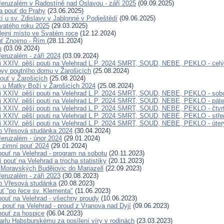
eruzalém v Radostíně nad Oslavou - září 2025
(09.09.2025)
a pouť do Prahy
(23.06.2025)
í u sv. Zdislavy v Jablonné v Podještědí
(09.06.2025)
vatého roku 2025
(29.03.2025)
bilejní místo ve Svatém roce
(12.12.2024)
ouť Znojmo - Řím
(28.11.2024)
u
(03.09.2024)
eruzalém - září 2024
(03.09.2024)
i XXIV. pěší pouti na Velehrad L.P. 2024 SMRT, SOUD, NEBE, PEKLO - celý
ovy poutního domu v Žarošicích
(25.08.2024)
ouť v Žarošicích
(25.08.2024)
a u Matky Boží v Žarošicích 2024
(25.08.2024)
i XXIV. pěší pouti na Velehrad L.P. 2024 SMRT, SOUD, NEBE, PEKLO - sob
i XXIV. pěší pouti na Velehrad L.P. 2024 SMRT, SOUD, NEBE, PEKLO - pát
i XXIV. pěší pouti na Velehrad L.P. 2024 SMRT, SOUD, NEBE, PEKLO - čtvr
i XXIV. pěší pouti na Velehrad L.P. 2024 SMRT, SOUD, NEBE, PEKLO - stře
i XXIV. pěší pouti na Velehrad L.P. 2024 SMRT, SOUD, NEBE, PEKLO - úter
o Vřesová studánka 2024
(30.04.2024)
eruzalém - únor 2024
(29.01.2024)
 zimní pouť 2024
(29.01.2024)
pouť na Velehrad - program na sobotu
(20.11.2023)
 pouť na Velehrad a trocha statistiky
(20.11.2023)
 Moravských Budějovic do Mariazell
(22.09.2023)
eruzalém - září 2023
(30.08.2023)
o Vřesová studánka
(20.08.2023)
ť "po řece sv. Klementa"
(11.06.2023)
 pouť na Velehrad - všechny proudy
(10.06.2023)
í pouť na Velehrad - proud z Vranova nad Dyjí
(09.06.2023)
 pouť za hospice
(06.04.2023)
Karlu Habsburskému za posílení víry v rodinách
(23.03.2023)