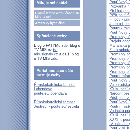
Pouť Nový J
Milujte se! nabízí:
Pozvánka n
Přehled pout
Hlavní strana webu časopisu
Pěší pouť S
Milujte se!
Filipov - ju
Archiv vyšlých čísel
Jubilejní p
Poutník rok
Pouť Nový J
Spřátelené weby:
Promluvy př
Projekt obn
Blog o FATYMu
zde
, blog o
Mariánská p
TV-MIS.cz
tv-
Zlatá sobot
mis.signaly.cz
a další blog
Promluvy př
o TV-MIS
zde
.
Promluvy př
Promluvy př
Promluvy př
Portál poute.eu dále
Promluvy př
hostuje weby:
Poutní míst
Pouť Nový J
Římskokatolická farnost
Velehradská
Lobendava
-
XXIV. pěší 
poute.eu/lobendava
Národní pěší
Pěší pouť z
Římskokatolická farnost
Pouť Nový J
Jestřebí
-
poute.eu/jestrebi
Poutní míst
Vodácká pou
XXIII. pěší
XXXIII. pěš
IV. národní
Pouť k bl. 