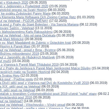
tí v Klokotech 2020
(28.05.2020)
tí v Jeblonném v Podještědí 2020
(23.05.2020)
ristické procesí na Svatý Hostýn
(08.03.2020)
 ke svátku Zvěstování Panny Marie
(06.03.2020)
a Klementa Maria Hofbauera Och Znojmo,Caritas Retz
(01.03.2020)
ouť na Velehrad - POZOR ZMĚNA!!
(17.02.2020)
ká pouť z Prahy do Staré Boleslavi - Via Sancta Mariana
(08.12.2019)
tování Šaštín - Velehrad
(13.11.2019)
k blahoslavenému Karlu Rakouskému
(26.09.2019)
ouť na Velehrad - foto od pana Dočekala
(31.08.2019)
ě Marii Milotické
(20.08.2019)
e sv. Marií Magdaleně do Zubrnic v Ústeckém kraji
(20.08.2019)
 Hostýn k Panně Marii
(31.07.2019)
uť na Velehrad - proud z Brna - Bystrce
(25.06.2019)
 Božímu milosrdenství 2019
(23.05.2019)
ouť z Jaroměřic do Hlubokých Mašůvek
(23.05.2019)
ouť mužů
(15.04.2019)
uť z Vranova k Panně Marii Třídubské 2019
(15.04.2019)
uť z Prahy do Jeníkova k Panně Marii Jeníkovské Matce Důvěry
(15.04.2019
ravských matic na Svatém Hostýně
(02.04.2019)
a Svatou Horu
(12.03.2019)
ká pouť - Pojďme spolu
(12.03.2019)
 Dívčí pěší pouť z Vranova nad Dyjí do Kostelního Vydří 2019
(06.03.2019)
 XIX. pěší pouť na Velehrad
(06.03.2019)
I. pěší pouti na Velehrad
(06.03.2019)
etáček s itinerářem Cyrilometodějské pouti 2019 včetně "nulté" etapy
(09.02.
továclavská pouť 2018
(20.09.2018)
ouť na Velehrad?
(14.08.2018)
 pouť na Velehrad - Vítochovsko – Vírský proud
(04.08.2018)
pouť na Velehrad - pojďte s námi z Vranova n. Dyjí
(04.08.2018)