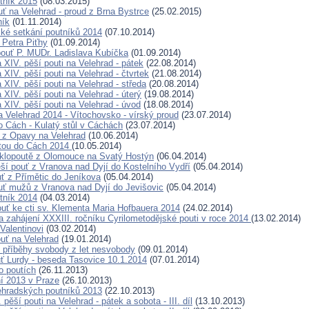
tník 2015
(08.03.2015)
uť na Velehrad - proud z Brna Bystrce
(25.02.2015)
ník
(01.11.2014)
ké setkání poutníků 2014
(07.10.2014)
 Petra Piťhy
(01.09.2014)
pouť P. MUDr. Ladislava Kubíčka
(01.09.2014)
 XIV. pěší pouti na Velehrad - pátek
(22.08.2014)
XIV. pěší pouti na Velehrad - čtvrtek
(21.08.2014)
XIV. pěší pouti na Velehrad - středa
(20.08.2014)
XIV. pěší pouti na Velehrad - úterý
(19.08.2014)
 XIV. pěší pouti na Velehrad - úvod
(18.08.2014)
a Velehrad 2014 - Vítochovsko - vírský proud
(23.07.2014)
o Cách - Kulatý stůl v Cáchách
(23.07.2014)
ť z Opavy na Velehrad
(10.06.2014)
tou do Cách 2014
(10.05.2014)
cyklopoutě z Olomouce na Svatý Hostýn
(06.04.2014)
ěší pouť z Vranova nad Dyjí do Kostelního Vydří
(05.04.2014)
uť z Přímětic do Jeníkova
(05.04.2014)
ouť mužů z Vranova nad Dyjí do Jevišovic
(05.04.2014)
tník 2014
(04.03.2014)
uť ke cti sv. Klementa Maria Hofbauera 2014
(24.02.2014)
 zahájení XXXIII. ročníku Cyrilometodějské pouti v roce 2014
(13.02.2014)
Valentinovi
(03.02.2014)
ouť na Velehrad
(19.01.2014)
 příběhy svobody z let nesvobody
(09.01.2014)
ť Lurdy - beseda Tasovice 10.1.2014
(07.01.2014)
o poutích
(26.11.2013)
í 2013 v Praze
(26.10.2013)
ehradských poutníků 2013
(22.10.2013)
. pěší pouti na Velehrad - pátek a sobota - III. díl
(13.10.2013)