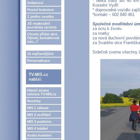
* délka trasy asi 40 km
Svědectví
Kostelní Vydří
* doprovodné vozidlo zaji
Poutní bratrstvo
*kontakt – 602 840 461
Z jiného soudku
Již neaktuální
Společné modlitební úm
pozvánky (archiv)
za úctu k životu
za matky
Chcete přidat akci,
za nová duchovní povolán
článek, kontaktovat
nás...?
za Svatého otce Františk
Srdečně zveme všechny ž
15 nejčtenějších
Personalizace
TV-MIS.cz
nabízí:
Hlavní strana
televize TV-MIS.cz
Novinky
MIS 1 zábava
MIS 2 vzdělání
MIS 3 publicist.
MIS 4 lokální
Audia hudební