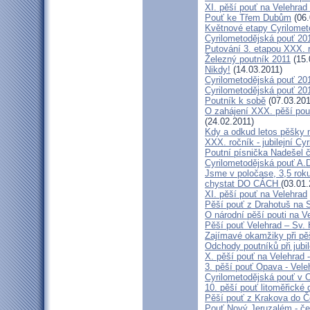
XI. pěší pouť na Velehrad
Pouť ke Třem Dubům
(06.
Květnové etapy Cyrilomet
Cyrilometodějská pouť 201
Putování 3. etapou XXX.
Železný poutník 2011
(15.
Nikdy!
(14.03.2011)
Cyrilometodějská pouť 2011
Cyrilometodějská pouť 2011
Poutník k sobě
(07.03.201
O zahájení XXX. pěší pout
(24.02.2011)
Kdy a odkud letos pěšky 
XXX. ročník - jubilejní Cy
Poutní písnička Nadešel 
Cyrilometodějská pouť A.
Jsme v poločase, 3,5 roku
chystat DO CÁCH
(03.01.
XI. pěší pouť na Velehrad
Pěší pouť z Drahotuš na 
O národní pěší pouti na V
Pěší pouť Velehrad – Sv.
Zajímavé okamžiky při pěš
Odchody poutníků při jubil
X. pěší pouť na Velehrad 
3. pěší pouť Opava - Vel
Cyrilometodějská pouť v 
10. pěší pouť litoměřické
Pěší pouť z Krakova do 
Pouť Nový Jeruzalém - če