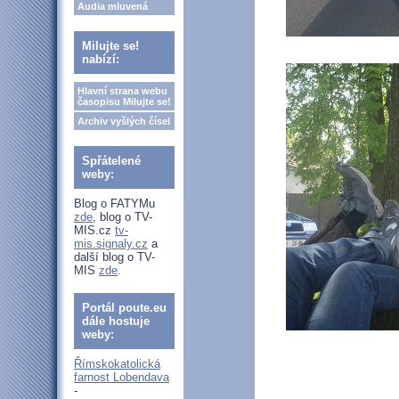
Audia mluvená
Milujte se!
nabízí:
Hlavní strana webu
časopisu Milujte se!
Archiv vyšlých čísel
Spřátelené
weby:
Blog o FATYMu
zde
, blog o TV-
MIS.cz
tv-
mis.signaly.cz
a
další blog o TV-
MIS
zde
.
Portál poute.eu
dále hostuje
weby:
Římskokatolická
farnost Lobendava
-