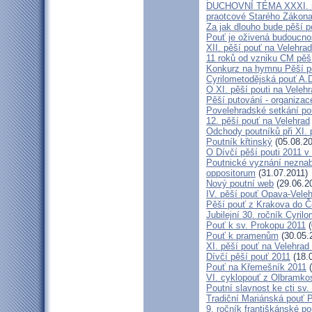
DUCHOVNÍ TÉMA XXXI. roč
praotcové Starého Zákon
Za jak dlouho bude pěší p
Pouť je oživená budoucno
XII. pěší pouť na Velehr
11 roků od vzniku CM pěš
Konkurz na hymnu Pěší po
Cyrilometodějská pouť A.D
O XI. pěší pouti na Vele
Pěší putování - organiza
Povelehradské setkání po
12. pěší pouť na Velehrad
Odchody poutníků při XI. 
Poutník křtinský
(05.08.20
O Dívčí pěší pouti 2011 v 
Poutnické vyznání neznabo
oppositorum
(31.07.2011)
Nový poutní web
(29.06.2
IV. pěší pouť Opava-Vele
Pěší pouť z Krakova do Č
Jubilejní 30. ročník Cyril
Pouť k sv. Prokopu 2011
(
Pouť k pramenům
(30.05.
XI. pěší pouť na Velehrad
Dívčí pěší pouť 2011
(18.
Pouť na Křemešník 2011
(
VI. cyklopouť z Olbramko
Poutní slavnost ke cti sv.
Tradiční Mariánská pouť P
9. ročník františkánské p