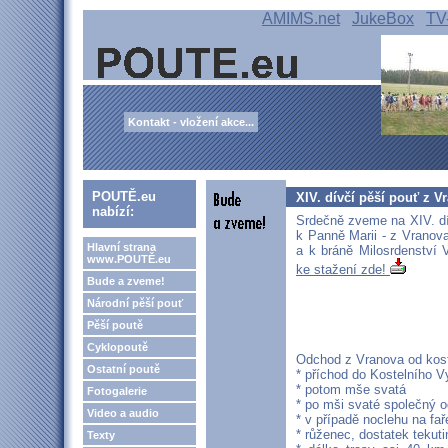
AMIMS.net
JukeBox
TV
Kontakt - vložení akce...
POUTĚ.eu
XIV. dívčí pěší pouť z V
nabízí:
Srdečně zveme na XIV. dí
k Panně Marii - z Vranova
Hlavní strana
a k bráně Milosrdenství 
www.POUTĚ.eu
ke stažení zde!
Bude a zveme!
Národní pěší pouť
Pěší poutě
Cyklopoutě
Odchod z Vranova od kost
Ostatní poutě
* příchod do Kostelního V
* potom mše svatá
Fotogalerie
* po mši svaté společný 
Video a audio
* v případě noclehu na fa
* růženec, dostatek tekutin
Texty