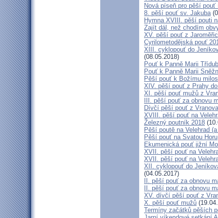
Nová píseň pro pěší pouť 
8. pěší pouť sv. Jakuba
(0
Hymna XVIII. pěší pouti n
Zajít dál, než chodím obv
XV. pěší pouť z Jaroměř
Cyrilometodějská pouť 201
XIII. cyklopouť do Jeníko
(08.05.2018)
Pouť k Panně Marii Třídu
Pouť k Panně Marii Sněž
Pěší pouť k Božímu milos
XIV. pěší pouť z Prahy d
XI. pěší pouť mužů z Vran
III. pěší pouť za obnovu m
Dívčí pěší pouť z Vranova
XVIII. pěší pouť na Veleh
Železný poutník 2018
(10.
Pěší poutě na Velehrad (a 
Pěší pouť na Svatou Horu
Ekumenická pouť jižní M
XVII. pěší pouť na Velehra
XVII. pěší pouť na Velehr
XII. cyklopouť do Jeníkov
(04.05.2017)
II. pěší pouť za obnovu ma
II. pěší pouť za obnovu m
XV. dívčí pěší pouť z Vra
X. pěší pouť mužů
(19.04
Termíny začátků pěších po
Jarní víkendové setkání A