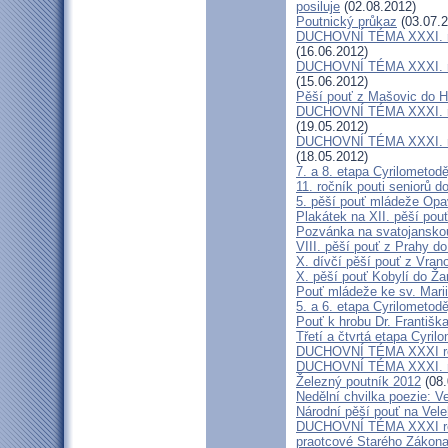
posiluje
(02.08.2012)
Poutnický průkaz
(03.07.2
DUCHOVNÍ TÉMA XXXI. roč
(16.06.2012)
DUCHOVNÍ TÉMA XXXI. roč
(15.06.2012)
Pěší pouť z Mašovic do 
DUCHOVNÍ TÉMA XXXI. roč
(19.05.2012)
DUCHOVNÍ TÉMA XXXI. roč
(18.05.2012)
7. a 8. etapa Cyrilometod
11. ročník pouti seniorů d
5. pěší pouť mládeže Opa
Plakátek na XII. pěší pou
Pozvánka na svatojanskou
VIII. pěší pouť z Prahy d
X. dívčí pěší pouť z Vran
X. pěší pouť Kobylí do Ža
Pouť mládeže ke sv. Marii
5. a 6. etapa Cyrilometod
Pouť k hrobu Dr. Františ
Třetí a čtvrtá etapa Cyril
DUCHOVNÍ TÉMA XXXI roč
DUCHOVNÍ TÉMA XXXI. ro
Železný poutník 2012
(08.
Nedělní chvilka poezie: 
Národní pěší pouť na Vel
DUCHOVNÍ TÉMA XXXI ročn
praotcové Starého Zákon