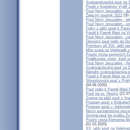
Svatoprokopská pouť na 
Poutě v Kostelním Vydří 
Pouť Nový Jeruzalém - d
Železný poutník 2022
(30.
Pouť Nový Jeruzalém - bř
Pouť Nový Jeruzalém - ún
Fotky z pěší pouti k Pann
Poutě k Panně Marii na V
Pouť Nový Jeruzalém - zá
Diecézní pouť rodin do D
Promluvy při XXI. pěší po
Mše svatá na Velehradě v
Poutní místa severních Č
Poděkování všem, kteří n
Pouť Nový Jeruzalém - ří
Svatováclavská pouť ve 
Národní svatováclavská p
Poutě k Panně Marii na V
Silvestrovská pouť z Prah
(04.09.2020)
Pouť rodin k Panně Marii 
Pouť na sv. Hostýn
(22.07
Zveme na pěší pouť z Vra
Program poutí v Klokotec
Program poutí v Jeblonné
Noční eucharistické proc
Smírná pouť ke svátku Z
Poutní cesta Klementa Ma
(01.03.2020)
XX. pěší pouť na Velehr