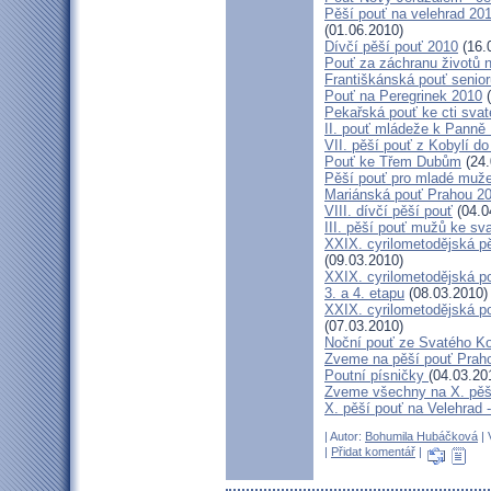
Pěší pouť na velehrad 20
(01.06.2010)
Dívčí pěší pouť 2010
(16.
Pouť za záchranu životů 
Františkánská pouť senior
Pouť na Peregrinek 2010
(
Pekařská pouť ke cti sva
II. pouť mládeže k Panně 
VII. pěší pouť z Kobylí do
Pouť ke Třem Dubům
(24.
Pěší pouť pro mladé muže
Mariánská pouť Prahou 2
VIII. dívčí pěší pouť
(04.0
III. pěší pouť mužů ke sv
XXIX. cyrilometodějská pě
(09.03.2010)
XXIX. cyrilometodějská p
3. a 4. etapu
(08.03.2010)
XXIX. cyrilometodějská p
(07.03.2010)
Noční pouť ze Svatého K
Zveme na pěší pouť Pra
Poutní písničky
(04.03.20
Zveme všechny na X. pěší
X. pěší pouť na Velehrad 
| Autor:
Bohumila Hubáčková
| 
|
Přidat komentář
|