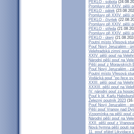
PEKLO - sobota
(24.08.20
Promluvy při XXIV. pěší 
PEKLO - pátek
(23.08.202
Promluvy při XXIV. pěší 
PEKLO - čtvrtek
(22.08.2
Promluvy při XXIV. pěší 
PEKLO - středa
(21.08.20
Promluvy při XXIV. pěší 
PEKLO - úterý
(21.08.202
Poutní místo Vřesová st
Pouť Nový Jeruzalém - ún
Velehradská zimní pouť 2
XXIV. pěší pouť na Velehr
Národní pěší pouť na Veleh
Pěší pouť z Moravských B
Pouť Nový Jeruzalém - zá
Poutní místo Vřesová st
Vodácká pouť "po řece sv
XXIII. pěší pouť na Veleh
XXXIII. pěší pouť na Vele
IV. národní pouť za hospi
Pouť k bl. Karlu Habsburs
Železný poutník 2023
(16.
Pouť Nový Jeruzalém - pr
Pěší pouť Vranov nad Dyj
Vzpomínka na pěší pouť 
Národní pěší pouť na Vel
XXII. pěší pouť z Vranova
Nová hymna pěší pouti na
11. pouť přátel Likvidace 