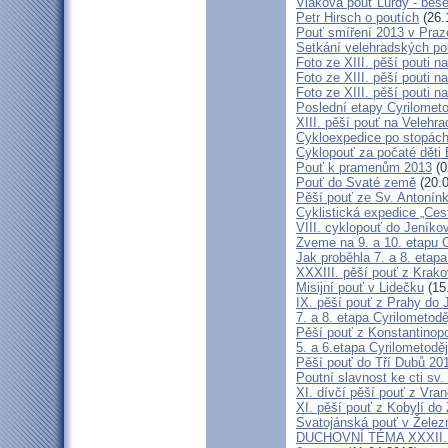
Vlaková pouť Lurdy - bes
Petr Hirsch o poutích
(26.
Pouť smíření 2013 v Praz
Setkání velehradských po
Foto ze XIII. pěší pouti na
Foto ze XIII. pěší pouti na
Foto ze XIII. pěší pouti na
Poslední etapy Cyrilometo
XIII. pěší pouť na Velehra
Cykloexpedice po stopách 
Cyklopouť za počaté děti 
Pouť k pramenům 2013
(0
Pouť do Svaté země
(20.0
Pěší pouť ze Sv. Antonín
Cyklistická expedice „Ces
VIII. cyklopouť do Jeníko
Zveme na 9. a 10. etapu C
Jak proběhla 7. a 8. etap
XXXIII. pěší pouť z Kra
Misijní pouť v Lidečku
(15
IX. pěší pouť z Prahy do 
7. a 8. etapa Cyrilometodě
Pěší pouť z Konstantinopo
5. a 6.etapa Cyrilometodě
Pěší pouť do Tří Dubů 20
Poutní slavnost ke cti sv.
XI. dívčí pěší pouť z Vra
XI. pěší pouť z Kobylí do
Svatojánská pouť v Žele
DUCHOVNÍ TÉMA XXXII. roč