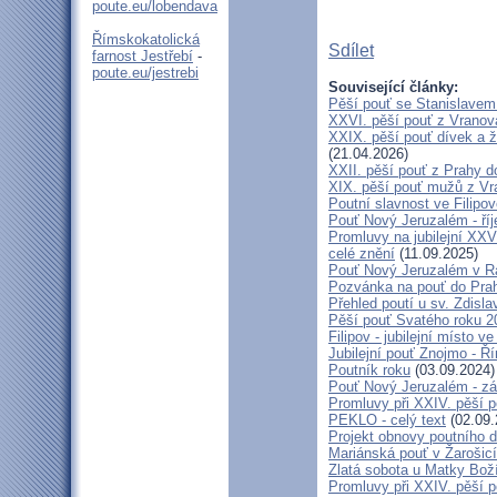
poute.eu/lobendava
Římskokatolická
Sdílet
farnost Jestřebí
-
poute.eu/jestrebi
Související články:
Pěší pouť se Stanislavem
XXVI. pěší pouť z Vranova
XXIX. pěší pouť dívek a ž
(21.04.2026)
XXII. pěší pouť z Prahy 
XIX. pěší pouť mužů z Vr
Poutní slavnost ve Filipo
Pouť Nový Jeruzalém - ří
Promluvy na jubilejní XXV
celé znění
(11.09.2025)
Pouť Nový Jeruzalém v Ra
Pozvánka na pouť do Pra
Přehled poutí u sv. Zdisl
Pěší pouť Svatého roku 2
Filipov - jubilejní místo 
Jubilejní pouť Znojmo - 
Poutník roku
(03.09.2024)
Pouť Nový Jeruzalém - zá
Promluvy při XXIV. pěší 
PEKLO - celý text
(02.09.
Projekt obnovy poutního 
Mariánská pouť v Žarošic
Zlatá sobota u Matky Bož
Promluvy při XXIV. pěší 