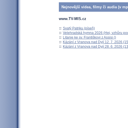
Nejnovější videa, filmy či audia (v mp
www.TV-MIS.cz
::
Svatý Patriku (píseň)
::
Velehradská hymna 2026 (Hej, vzhůru pou
::
Litanie ke sv. Františkovi z Assisi ()
::
Kázání z Vranova nad Dyjí 12. 7. 2026 (15
::
Kázání z Vranova nad Dyjí 28. 6. 2026 (13