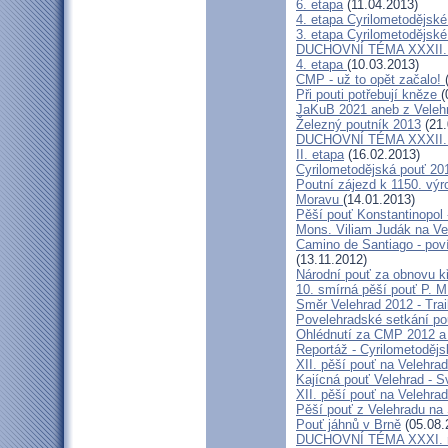
6. etapa
(11.04.2013)
4. etapa Cyrilometodějské
3. etapa Cyrilometodějské
DUCHOVNÍ TÉMA XXXII. roč
4. etapa
(10.03.2013)
CMP - už to opět začalo!
Při pouti potřebují kněze
(
JaKuB 2021 aneb z Veleh
Železný poutník 2013
(21.
DUCHOVNÍ TÉMA XXXII. roč
II. etapa
(16.02.2013)
Cyrilometodějská pouť 20
Poutní zájezd k 1150. výr
Moravu
(14.01.2013)
Pěší pouť Konstantinopol
Mons. Viliam Judák na Ve
Camino de Santiago - poví
(13.11.2012)
Národní pouť za obnovu k
10. smírná pěší pouť P. 
Směr Velehrad 2012 - Trai
Povelehradské setkání po
Ohlédnutí za CMP 2012 a 
Reportáž - Cyrilometodějs
XII. pěší pouť na Velehrad
Kajícná pouť Velehrad - S
XII. pěší pouť na Velehra
Pěší pouť z Velehradu na
Pouť jáhnů v Brně
(05.08.
DUCHOVNÍ TÉMA XXXI. roč