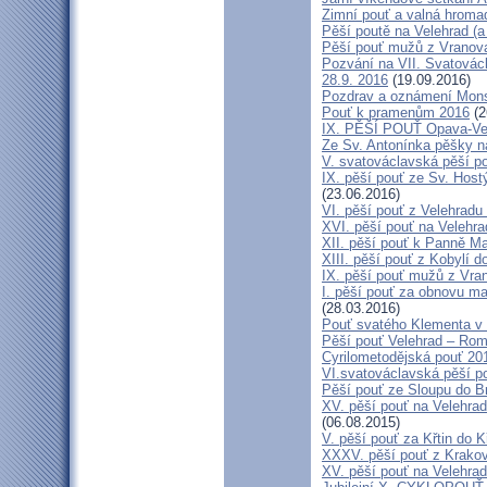
Zimní pouť a valná hroma
Pěší poutě na Velehrad (a 
Pěší pouť mužů z Vranova 
Pozvání na VII. Svatovácl
28.9. 2016
(19.09.2016)
Pozdrav a oznámení Mon
Pouť k pramenům 2016
(2
IX. PĚŠÍ POUŤ Opava-Ve
Ze Sv. Antonínka pěšky n
V. svatováclavská pěší p
IX. pěší pouť ze Sv. Host
(23.06.2016)
VI. pěší pouť z Velehrad
XVI. pěší pouť na Velehra
XII. pěší pouť k Panně Ma
XIII. pěší pouť z Kobylí d
IX. pěší pouť mužů z Vran
I. pěší pouť za obnovu ma
(28.03.2016)
Pouť svatého Klementa v 
Pěší pouť Velehrad – Rom
Cyrilometodějská pouť 20
VI.svatováclavská pěší p
Pěší pouť ze Sloupu do B
XV. pěší pouť na Velehrad
(06.08.2015)
V. pěší pouť za Křtin do K
XXXV. pěší pouť z Krako
XV. pěší pouť na Velehrad