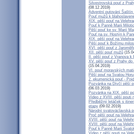
Silvestrovská pouť z Prah
(08.12.2019)
Adventní putování Šaštín 
Pouť mužů k blahoslave
XIX. pěší pouť na Velehra
Pouť k Panně Marii Miloti
Pěší pouť ke sv. Marií Ma
Pouť na sv. Hostýn k Pan
XIX. pěší pouť na Velehra
Pěší pouť k Božímu milos
XVI. pěší pouť z Jaroměř
XII. pěší pouť mužů
(15.0
II. pěší pouť z Vranova k
XV. pěší pouť z Prahy do
(15.04.2019)
VI. pouť moravských mat
Pěší pouť na Svatou Horu
2. ekumenická pouť - Poj
Pozvánka na Dívčí pěší p
(06.03.2019)
Pozvánka na XIX. pěší po
Video z XVIII. pěší pouti 
Předběžný letáček s itine
etapy
(09.02.2019)
Národní svatováclavská p
Proč pěší pouť na Velehr
XVIII. pěší pouť na Veleh
XVIII. pěší pouť na Velehr
Pouť k Panně Marii Svato
Video z pěší pouti na Vel