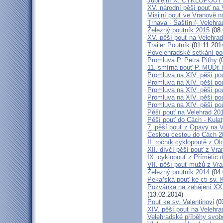
Jubilejní X. CYKLOPOUŤ 
XV. národní pěší pouť na 
Misijní pouť ve Vranově n
Trnava - Šaštín (- Velehra
Železný poutník 2015
(08.
XV. pěší pouť na Velehrad
Trailer Poutník
(01.11.201
Povelehradské setkání po
Promluva P. Petra Piťhy
(
11. smírná pouť P. MUDr.
Promluva na XIV. pěší pou
Promluva na XIV. pěší pou
Promluva na XIV. pěší pou
Promluva na XIV. pěší pou
Promluva na XIV. pěší pou
Pěší pouť na Velehrad 201
Pěší pouť do Cách - Kulat
7. pěší pouť z Opavy na 
Českou cestou do Cách 
II. ročník cyklopoutě z 
XII. dívčí pěší pouť z Vr
IX. cyklopouť z Přímětic 
VII. pěší pouť mužů z Vra
Železný poutník 2014
(04.
Pekařská pouť ke cti sv.
Pozvánka na zahájení XXXI
(13.02.2014)
Pouť ke sv. Valentinovi
(0
XIV. pěší pouť na Velehra
Velehradské příběhy svob