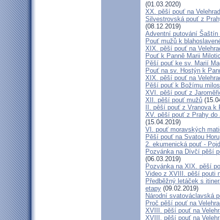
(01.03.2020)
XX. pěší pouť na Velehr
Silvestrovská pouť z Prah
(08.12.2019)
Adventní putování Šaštín 
Pouť mužů k blahoslave
XIX. pěší pouť na Velehra
Pouť k Panně Marii Miloti
Pěší pouť ke sv. Marií Ma
Pouť na sv. Hostýn k Pan
XIX. pěší pouť na Velehra
Pěší pouť k Božímu milos
XVI. pěší pouť z Jaroměř
XII. pěší pouť mužů
(15.0
II. pěší pouť z Vranova k
XV. pěší pouť z Prahy do
(15.04.2019)
VI. pouť moravských mat
Pěší pouť na Svatou Horu
2. ekumenická pouť - Poj
Pozvánka na Dívčí pěší p
(06.03.2019)
Pozvánka na XIX. pěší po
Video z XVIII. pěší pouti 
Předběžný letáček s itine
etapy
(09.02.2019)
Národní svatováclavská p
Proč pěší pouť na Velehr
XVIII. pěší pouť na Veleh
XVIII. pěší pouť na Velehr