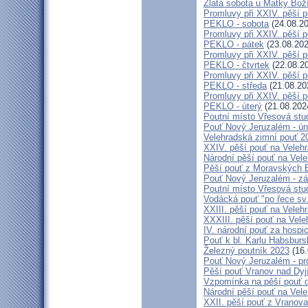
Zlatá sobota u Matky Bož
Promluvy při XXIV. pěší 
PEKLO - sobota
(24.08.20
Promluvy při XXIV. pěší 
PEKLO - pátek
(23.08.202
Promluvy při XXIV. pěší 
PEKLO - čtvrtek
(22.08.2
Promluvy při XXIV. pěší 
PEKLO - středa
(21.08.20
Promluvy při XXIV. pěší 
PEKLO - úterý
(21.08.202
Poutní místo Vřesová st
Pouť Nový Jeruzalém - ún
Velehradská zimní pouť 2
XXIV. pěší pouť na Velehr
Národní pěší pouť na Veleh
Pěší pouť z Moravských B
Pouť Nový Jeruzalém - zá
Poutní místo Vřesová st
Vodácká pouť "po řece sv
XXIII. pěší pouť na Veleh
XXXIII. pěší pouť na Vele
IV. národní pouť za hospi
Pouť k bl. Karlu Habsburs
Železný poutník 2023
(16.
Pouť Nový Jeruzalém - pr
Pěší pouť Vranov nad Dyj
Vzpomínka na pěší pouť 
Národní pěší pouť na Vel
XXII. pěší pouť z Vranova