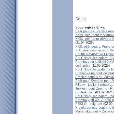
Sdílet
Související články:
Pěší pouť se Stanislavem
XXVI. pěší pouť z Vranova
XXIX. pěší pouť dívek a ž
(21.04.2026)
XXII. pěší pouť z Prahy 
XIX. pěší pouť mužů z Vr
Poutní slavnost ve Filipo
Pouť Nový Jeruzalém - ří
Promluvy na jubilejní XXV
celé znění
(11.09.2025)
Pouť Nový Jeruzalém v Ra
Pozvánka na pouť do Pra
Přehled poutí u sv. Zdisl
Pěší pouť Svatého roku 2
Filipov - jubilejní místo 
Jubilejní pouť Znojmo - 
Poutník roku
(03.09.2024)
Pouť Nový Jeruzalém - zá
Promluvy při XXIV. pěší 
PEKLO - celý text
(02.09.
Projekt obnovy poutního 
Mariánská pouť v Žarošic