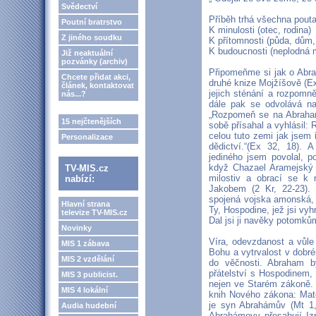
Svědectví
Příběh trhá všechna pouta
Poutní bratrstvo
K minulosti (otec, rodina)
Z jiného soudku
K přítomnosti (půda, dům,
K budoucnosti (neplodná 
Již neaktuální
pozvánky (archiv)
Připomeňme si jak o Abra
Chcete přidat akci,
druhé knize Mojžíšově (Ex
článek, kontaktovat
jejich sténání a rozpom
nás...?
dále pak se odvolává na
„Rozpomeň se na Abrahama
15 nejčtenějších
sobě přísahal a vyhlásil
celou tuto zemi jak jsem
Personalizace
dědictví.“(Ex 32, 18).
jediného jsem povolal, 
když Chazael Aramejský 
TV-MIS.cz
milostiv a obrací se 
nabízí:
Jakobem (2 Kr, 22-23). 
spojená vojska amonská,
Hlavní strana
Ty, Hospodine, jež jsi vy
televize TV-MIS.cz
Dal jsi ji navěky potomků
Novinky
Víra, odevzdanost a vůle
MIS 1 zábava
Bohu a vytrvalost v dobré
MIS 2 vzdělání
do věčnosti. Abraham 
přátelství s Hospodinem,
MIS 3 publicist.
nejen ve Starém zákoně. 
MIS 4 lokální
knih Nového zákona: Mato
je syn Abrahámův (Mt 1,
Audia hudební
Abrahámovy přesahují Izr