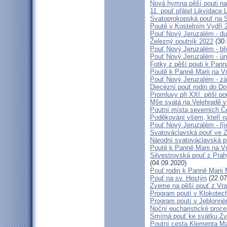
Nová hymna pěší pouti na
11. pouť přátel Likvidace 
Svatoprokopská pouť na 
Poutě v Kostelním Vydří 
Pouť Nový Jeruzalém - d
Železný poutník 2022
(30.
Pouť Nový Jeruzalém - bř
Pouť Nový Jeruzalém - ún
Fotky z pěší pouti k Pann
Poutě k Panně Marii na V
Pouť Nový Jeruzalém - zá
Diecézní pouť rodin do D
Promluvy při XXI. pěší po
Mše svatá na Velehradě v
Poutní místa severních Č
Poděkování všem, kteří n
Pouť Nový Jeruzalém - ří
Svatováclavská pouť ve 
Národní svatováclavská p
Poutě k Panně Marii na V
Silvestrovská pouť z Prah
(04.09.2020)
Pouť rodin k Panně Marii 
Pouť na sv. Hostýn
(22.07
Zveme na pěší pouť z Vra
Program poutí v Klokotec
Program poutí v Jeblonné
Noční eucharistické proc
Smírná pouť ke svátku Z
Poutní cesta Klementa Ma