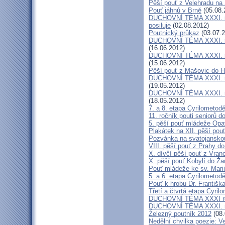
Pěší pouť z Velehradu na
Pouť jáhnů v Brně
(05.08.
DUCHOVNÍ TÉMA XXXI. roč
posiluje
(02.08.2012)
Poutnický průkaz
(03.07.2
DUCHOVNÍ TÉMA XXXI. roč
(16.06.2012)
DUCHOVNÍ TÉMA XXXI. roč
(15.06.2012)
Pěší pouť z Mašovic do 
DUCHOVNÍ TÉMA XXXI. roč
(19.05.2012)
DUCHOVNÍ TÉMA XXXI. roč
(18.05.2012)
7. a 8. etapa Cyrilometod
11. ročník pouti seniorů d
5. pěší pouť mládeže Opa
Plakátek na XII. pěší pou
Pozvánka na svatojanskou
VIII. pěší pouť z Prahy d
X. dívčí pěší pouť z Vran
X. pěší pouť Kobylí do Ža
Pouť mládeže ke sv. Marii
5. a 6. etapa Cyrilometod
Pouť k hrobu Dr. Františ
Třetí a čtvrtá etapa Cyril
DUCHOVNÍ TÉMA XXXI roč
DUCHOVNÍ TÉMA XXXI. ro
Železný poutník 2012
(08.
Nedělní chvilka poezie: 