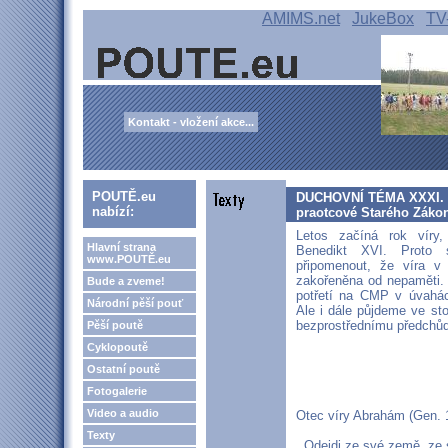
AMIMS.net
JukeBox
TV
Kontakt - vložení akce...
POUTĚ.eu
DUCHOVNÍ TÉMA XXXI. roč
nabízí:
praotcové Starého Záko
Letos začíná rok víry,
Hlavní strana
Benedikt XVI. Proto
www.POUTĚ.eu
připomenout, že víra v
zakořeněna od nepaměti.
Bude a zveme!
potřetí na CMP v úvahác
Národní pěší pouť
Ale i dále půjdeme ve st
bezprostřednímu předchůdci
Pěší poutě
Cyklopoutě
Ostatní poutě
Fotogalerie
Video a audio
Otec víry Abrahám (Gen. 
Texty
„ Odejdi ze své země, ze