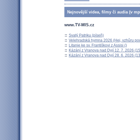
Nejnovější videa, filmy či audia (v mp
www.TV-MIS.cz
::
Svatý Patriku (píseň)
::
Velehradská hymna 2026 (Hej, vzhůru pou
::
Litanie ke sv. Františkovi z Assisi ()
::
Kázání z Vranova nad Dyjí 12. 7. 2026 (15
::
Kázání z Vranova nad Dyjí 28. 6. 2026 (13