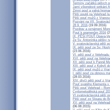
Termíny začátků pěších po
Jarní víkendové setkání A
Zimní pouť a valná hroma
Pěší poutě na Velehrad (a 
Pěší pouť mužů z Vranova 
Pozvání na VII. Svatovácl
28.9. 2016
(19.09.2016)
Pozdrav a oznámení Mon
Pouť k pramenům 2016
(2
IX. PĚŠÍ POUŤ Opava-Ve
Ze Sv. Antonínka pěšky n
V. svatováclavská pěší p
IX. pěší pouť ze Sv. Host
(23.06.2016)
VI. pěší pouť z Velehrad
XVI. pěší pouť na Velehra
XII. pěší pouť k Panně Ma
XIII. pěší pouť z Kobylí d
IX. pěší pouť mužů z Vran
I. pěší pouť za obnovu ma
(28.03.2016)
XIV. dívčí pěší pouť z Vr
Pouť svatého Klementa v 
Pěší pouť Velehrad – Rom
Cyrilometodějská pouť 20
VI.svatováclavská pěší p
Pěší pouť ze Sloupu do B
XV. pěší pouť na Velehrad
(06.08.2015)
V. pěší pouť za Křtin do K