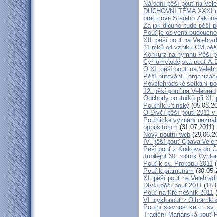
Národní pěší pouť na Vel
DUCHOVNÍ TÉMA XXXI ročn
praotcové Starého Zákon
Za jak dlouho bude pěší p
Pouť je oživená budoucno
XII. pěší pouť na Velehr
11 roků od vzniku CM pěš
Konkurz na hymnu Pěší po
Cyrilometodějská pouť A.D
O XI. pěší pouti na Vele
Pěší putování - organiza
Povelehradské setkání po
12. pěší pouť na Velehrad
Odchody poutníků při XI. 
Poutník křtinský
(05.08.20
O Dívčí pěší pouti 2011 v 
Poutnické vyznání neznabo
oppositorum
(31.07.2011)
Nový poutní web
(29.06.2
IV. pěší pouť Opava-Vele
Pěší pouť z Krakova do Č
Jubilejní 30. ročník Cyril
Pouť k sv. Prokopu 2011
(
Pouť k pramenům
(30.05.
XI. pěší pouť na Velehrad
Dívčí pěší pouť 2011
(18.
Pouť na Křemešník 2011
(
VI. cyklopouť z Olbramko
Poutní slavnost ke cti sv.
Tradiční Mariánská pouť P