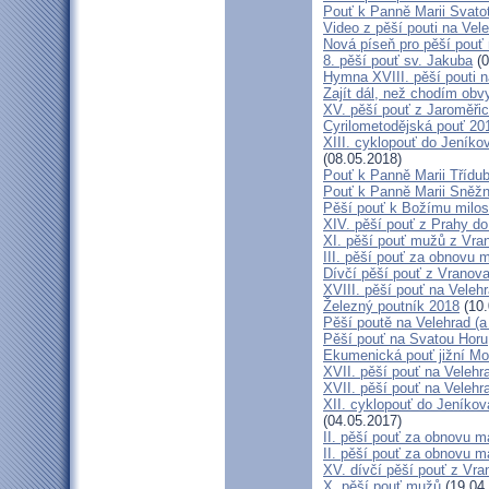
Pouť k Panně Marii Svato
Video z pěší pouti na Vel
Nová píseň pro pěší pouť 
8. pěší pouť sv. Jakuba
(0
Hymna XVIII. pěší pouti n
Zajít dál, než chodím obv
XV. pěší pouť z Jaroměř
Cyrilometodějská pouť 201
XIII. cyklopouť do Jeníko
(08.05.2018)
Pouť k Panně Marii Třídu
Pouť k Panně Marii Sněž
Pěší pouť k Božímu milos
XIV. pěší pouť z Prahy d
XI. pěší pouť mužů z Vran
III. pěší pouť za obnovu m
Dívčí pěší pouť z Vranova
XVIII. pěší pouť na Veleh
Železný poutník 2018
(10.
Pěší poutě na Velehrad (a 
Pěší pouť na Svatou Horu
Ekumenická pouť jižní M
XVII. pěší pouť na Velehra
XVII. pěší pouť na Velehr
XII. cyklopouť do Jeníkov
(04.05.2017)
II. pěší pouť za obnovu ma
II. pěší pouť za obnovu m
XV. dívčí pěší pouť z Vra
X. pěší pouť mužů
(19.04