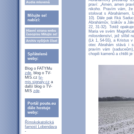
Audia mluvená
praví: „Amen, amen praví
nikoho. Pravím vám, že
stolovat s Abrahámem, 
Milujte se!
10). Dále pak říká Saduc
nabízí:
Abrahámův, Izákův a Jáko
22, 31-32). Totéž opakuj
Hlavní strana webu
Maria ve svém Magnificat
časopisu Milujte se!
milosrdenství, jež slíbi
(Lk 1, 54-55), a Kristus v
Archiv vyšlých čísel
otec Abrahám stává i 
pravím vám (saduceům),
chopili kamenů a chtěli je
Spřátelené
weby:
Blog o FATYMu
zde
, blog o TV-
MIS.cz
tv-
mis.signaly.cz
a
další blog o TV-
MIS
zde
.
Portál poute.eu
dále hostuje
weby:
Římskokatolická
farnost Lobendava
-