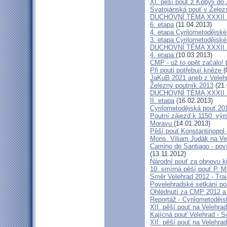
XI. pěší pouť z Kobylí do
Svatojánská pouť v Žele
DUCHOVNÍ TÉMA XXXII. roč
6. etapa
(11.04.2013)
4. etapa Cyrilometodějské
3. etapa Cyrilometodějské
DUCHOVNÍ TÉMA XXXII. roč
4. etapa
(10.03.2013)
CMP - už to opět začalo!
Při pouti potřebují kněze
(
JaKuB 2021 aneb z Veleh
Železný poutník 2013
(21.
DUCHOVNÍ TÉMA XXXII. roč
II. etapa
(16.02.2013)
Cyrilometodějská pouť 20
Poutní zájezd k 1150. výr
Moravu
(14.01.2013)
Pěší pouť Konstantinopol
Mons. Viliam Judák na Ve
Camino de Santiago - poví
(13.11.2012)
Národní pouť za obnovu k
10. smírná pěší pouť P. 
Směr Velehrad 2012 - Trai
Povelehradské setkání po
Ohlédnutí za CMP 2012 a 
Reportáž - Cyrilometodějs
XII. pěší pouť na Velehrad
Kajícná pouť Velehrad - S
XII. pěší pouť na Velehra