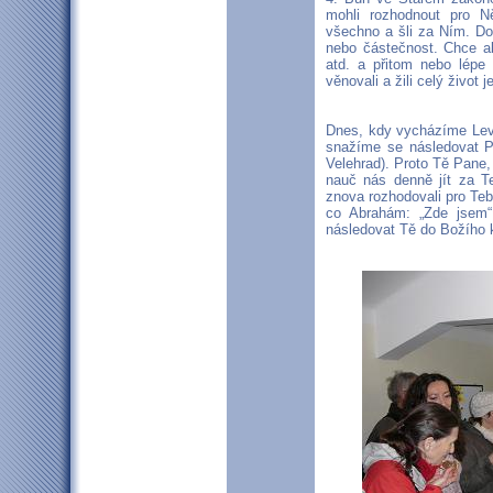
mohli rozhodnout pro 
všechno a šli za Ním. Do
nebo částečnost. Chce a
atd. a přitom nebo lépe
věnovali a žili celý život 
Dnes, kdy vycházíme Lev
snažíme se následovat P
Velehrad). Proto Tě Pane,
nauč nás denně jít za 
znova rozhodovali pro Teb
co Abrahám: „Zde jsem“ 
následovat Tě do Božího k