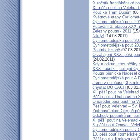
9. ročník františkánské p
XI. pěší pouť na Velehrad
Pouť ke Třem Dubům
(06.
Květnové etapy Cyrilomet
Cyrilometodějská pouť 201
Putování 3. etapou XXX.
Železný poutník 2011
(15.
Nikdy!
(14.03.2011)
Cyrilometodějská pouť 2011
Cyrilometodějská pouť 2011
Poutník k sobě
(07.03.201
O zahájení XXX. pěší pout
(24.02.2011)
Kdy a odkud letos pěšky 
XXX. ročník - jubilejní Cy
Poutní písnička Nadešel 
Cyrilometodějská pouť A.
Jsme v poločase, 3,5 roku
chystat DO CÁCH
(03.01.
XI. pěší pouť na Velehrad
Pěší pouť z Drahotuš na 
O národní pěší pouti na V
Pěší pouť Velehrad – Sv.
Zajímavé okamžiky při pěš
Odchody poutníků při jubil
X. pěší pouť na Velehrad 
3. pěší pouť Opava - Vel
Cyrilometodějská pouť v 
10. pěší pouť litoměřické
Pěší pouť z Krakova do 