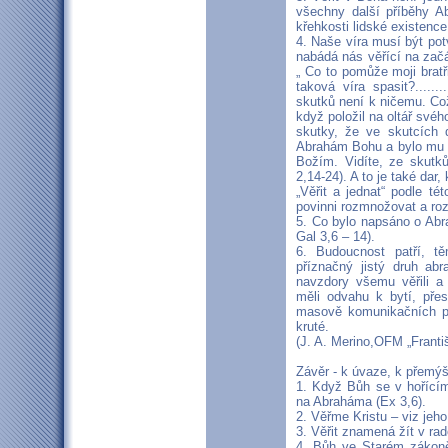
všechny další příběhy A
křehkosti lidské existence
4. Naše víra musí být pot
nabádá nás věřící na začá
„ Co to pomůže moji bratř
taková víra spasit?.....
skutků není k ničemu. Co
když položil na oltář svéh
skutky, že ve skutcích 
Abrahám Bohu a bylo mu t
Božím. Vidíte, ze skutk
2,14-24). A to je také dar,
„Věřit a jednat“ podle té
povinni rozmnožovat a roz
5. Co bylo napsáno o Abr
Gal 3,6 – 14).
6. Budoucnost patří, t
příznačný jistý druh a
navzdory všemu věřili 
měli odvahu k bytí, pře
masově komunikačních pr
kruté.
(J. A. Merino,OFM „Franti
Závěr - k úvaze, k přemýšl
1. Když Bůh se v hořícím
na Abraháma (Ex 3,6).
2. Věřme Kristu – viz jeho
3. Věřit znamená žít v rad
4. Bůh ve Starém zákon