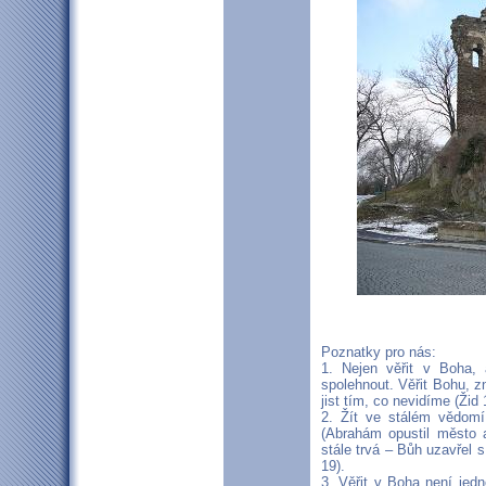
Poznatky pro nás:
1. Nejen věřit v Boha,
spolehnout. Věřit Bohu, 
jist tím, co nevidíme (Žid 
2. Žít ve stálém vědomí
(Abrahám opustil město a
stále trvá – Bůh uzavřel
19).
3. Věřit v Boha není jedn