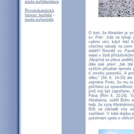
poute.eu/lobendava
Římskokatolická
farnost Jestřebí
-
poute.eu/jestrebi
O tom, že Abrahám je ve 
sv. Petr: „Vás se týkají
vašimi otci, když řekl
všechny národy na zemi 
době!!! Rovněž sv. Pave
nejen v listě příslušníků
„Neujímá se přece andělů
dále pak praví: „tak da
vyšším přísahat nemohl, 
ti mnoho potomků. A pro
slibu,“ (Sk 6, 14-15) al
zejména Proto, že mu to 
počítáno za spravedlnost 
jímž má být započteno, ž
Pána (Řím 4, 22-24). T
Abraháma, uvěřil Bohu a
tedy, že syny Abrahámový
Bůh na základě víry os
zaslíbení. V tobě dojdou 
požehnání spolu s věřící