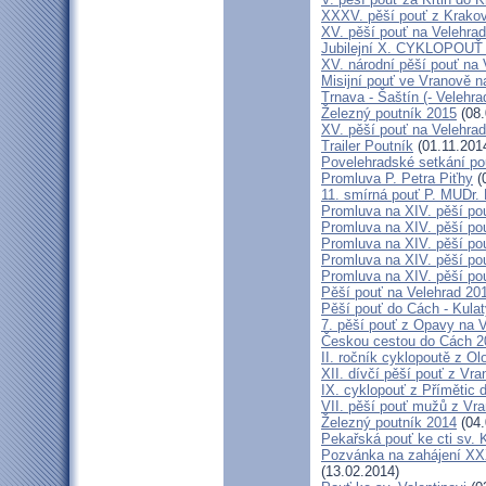
XXXV. pěší pouť z Krako
XV. pěší pouť na Velehrad
Jubilejní X. CYKLOPOUŤ 
XV. národní pěší pouť na 
Misijní pouť ve Vranově n
Trnava - Šaštín (- Velehra
Železný poutník 2015
(08.
XV. pěší pouť na Velehrad
Trailer Poutník
(01.11.201
Povelehradské setkání po
Promluva P. Petra Piťhy
(
11. smírná pouť P. MUDr.
Promluva na XIV. pěší pou
Promluva na XIV. pěší pou
Promluva na XIV. pěší pou
Promluva na XIV. pěší pou
Promluva na XIV. pěší pou
Pěší pouť na Velehrad 201
Pěší pouť do Cách - Kulat
7. pěší pouť z Opavy na 
Českou cestou do Cách 
II. ročník cyklopoutě z 
XII. dívčí pěší pouť z Vr
IX. cyklopouť z Přímětic 
VII. pěší pouť mužů z Vra
Železný poutník 2014
(04.
Pekařská pouť ke cti sv.
Pozvánka na zahájení XXXI
(13.02.2014)