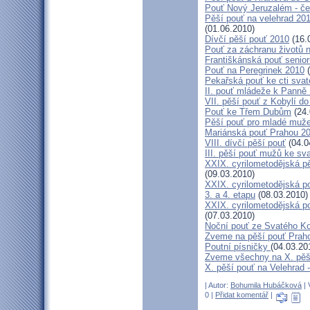
Pouť Nový Jeruzalém - če
Pěší pouť na velehrad 20
(01.06.2010)
Dívčí pěší pouť 2010
(16.
Pouť za záchranu životů 
Františkánská pouť senior
Pouť na Peregrinek 2010
(
Pekařská pouť ke cti sva
II. pouť mládeže k Panně 
VII. pěší pouť z Kobylí do
Pouť ke Třem Dubům
(24.
Pěší pouť pro mladé muže
Mariánská pouť Prahou 2
VIII. dívčí pěší pouť
(04.0
III. pěší pouť mužů ke sv
XXIX. cyrilometodějská pě
(09.03.2010)
XXIX. cyrilometodějská p
3. a 4. etapu
(08.03.2010)
XXIX. cyrilometodějská p
(07.03.2010)
Noční pouť ze Svatého K
Zveme na pěší pouť Pra
Poutní písničky
(04.03.20
Zveme všechny na X. pěší
X. pěší pouť na Velehrad 
| Autor:
Bohumila Hubáčková
| 
0 |
Přidat komentář
|