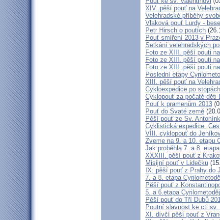
Pouť ke sv. Valentinovi
(0
XIV. pěší pouť na Velehra
Velehradské příběhy svob
Vlaková pouť Lurdy - bes
Petr Hirsch o poutích
(26.
Pouť smíření 2013 v Praz
Setkání velehradských po
Foto ze XIII. pěší pouti na
Foto ze XIII. pěší pouti na
Foto ze XIII. pěší pouti na
Poslední etapy Cyrilometo
XIII. pěší pouť na Velehra
Cykloexpedice po stopách 
Cyklopouť za počaté děti 
Pouť k pramenům 2013
(0
Pouť do Svaté země
(20.0
Pěší pouť ze Sv. Antonín
Cyklistická expedice „Ces
VIII. cyklopouť do Jeníko
Zveme na 9. a 10. etapu C
Jak proběhla 7. a 8. etap
XXXIII. pěší pouť z Kra
Misijní pouť v Lidečku
(15
IX. pěší pouť z Prahy do 
7. a 8. etapa Cyrilometodě
Pěší pouť z Konstantinopo
5. a 6.etapa Cyrilometodě
Pěší pouť do Tří Dubů 20
Poutní slavnost ke cti sv.
XI. dívčí pěší pouť z Vra