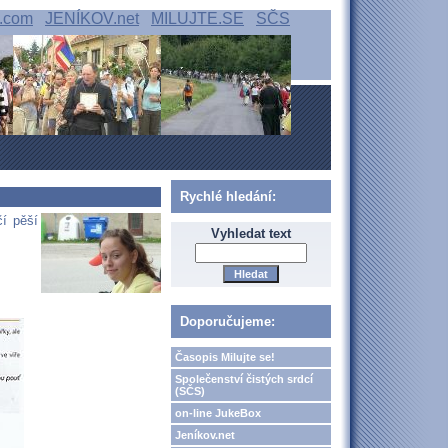
.com
JENÍKOV.net
MILUJTE.SE
SČS
Rychlé hledání:
í pěší
Vyhledat text
Doporučujeme:
Časopis Milujte se!
Společenství čistých srdcí
(SČS)
on-line JukeBox
Jeníkov.net