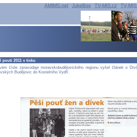
AMIMS.net
JukeBox
TV-MIS.cz
TV-MIS
í pouti 2011 v tisku
vém čísle zpravodaje moravskobudějovického regionu vyšel článek o Dívč
avských Budějovic do Kostelního Vydří.