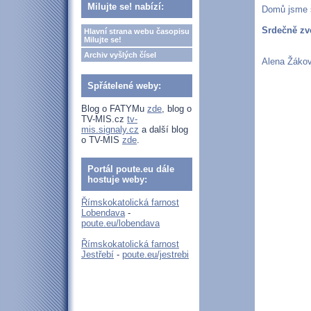
Milujte se! nabízí:
Domů jsme s
Srdečně zv
Hlavní strana webu časopisu
Milujte se!
Archiv vyšlých čísel
Alena Žáko
Spřátelené weby:
Blog o FATYMu
zde
, blog o
TV-MIS.cz
tv-
mis.signaly.cz
a další blog
o TV-MIS
zde
.
Portál poute.eu dále
hostuje weby:
Římskokatolická farnost
Lobendava
-
poute.eu/lobendava
Římskokatolická farnost
Jestřebí
-
poute.eu/jestrebi