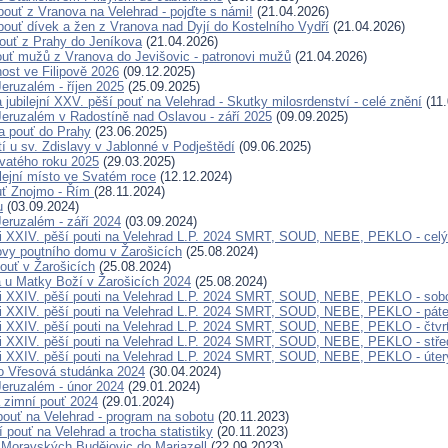
pouť z Vranova na Velehrad - pojďte s námi!
(21.04.2026)
pouť dívek a žen z Vranova nad Dyjí do Kostelního Vydří
(21.04.2026)
pouť z Prahy do Jeníkova
(21.04.2026)
ouť mužů z Vranova do Jevišovic - patronovi mužů
(21.04.2026)
nost ve Filipově 2026
(09.12.2025)
eruzalém - říjen 2025
(25.09.2025)
jubilejní XXV. pěší pouť na Velehrad - Skutky milosrdenství - celé znění
(11.
eruzalém v Radostíně nad Oslavou - září 2025
(09.09.2025)
a pouť do Prahy
(23.06.2025)
í u sv. Zdislavy v Jablonné v Podještědí
(09.06.2025)
vatého roku 2025
(29.03.2025)
bilejní místo ve Svatém roce
(12.12.2024)
ouť Znojmo - Řím
(28.11.2024)
u
(03.09.2024)
eruzalém - září 2024
(03.09.2024)
i XXIV. pěší pouti na Velehrad L.P. 2024 SMRT, SOUD, NEBE, PEKLO - celý
ovy poutního domu v Žarošicích
(25.08.2024)
ouť v Žarošicích
(25.08.2024)
a u Matky Boží v Žarošicích 2024
(25.08.2024)
i XXIV. pěší pouti na Velehrad L.P. 2024 SMRT, SOUD, NEBE, PEKLO - sob
i XXIV. pěší pouti na Velehrad L.P. 2024 SMRT, SOUD, NEBE, PEKLO - pát
i XXIV. pěší pouti na Velehrad L.P. 2024 SMRT, SOUD, NEBE, PEKLO - čtvr
i XXIV. pěší pouti na Velehrad L.P. 2024 SMRT, SOUD, NEBE, PEKLO - stře
i XXIV. pěší pouti na Velehrad L.P. 2024 SMRT, SOUD, NEBE, PEKLO - úter
o Vřesová studánka 2024
(30.04.2024)
eruzalém - únor 2024
(29.01.2024)
 zimní pouť 2024
(29.01.2024)
pouť na Velehrad - program na sobotu
(20.11.2023)
 pouť na Velehrad a trocha statistiky
(20.11.2023)
 Moravských Budějovic do Mariazell
(22.09.2023)