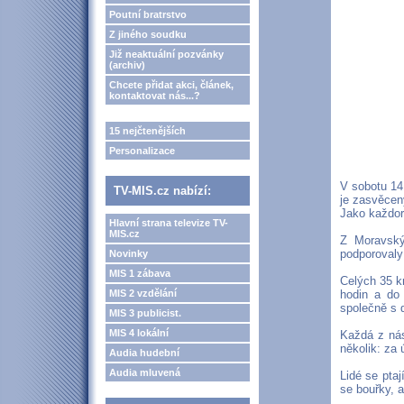
Poutní bratrstvo
Z jiného soudku
Již neaktuální pozvánky
(archiv)
Chcete přidat akci, článek,
kontaktovat nás...?
15 nejčtenějších
Personalizace
V sobotu 14
TV-MIS.cz nabízí:
je zasvěcen
Jako každor
Hlavní strana televize TV-
MIS.cz
Z Moravský
podporovaly
Novinky
MIS 1 zábava
Celých 35 k
MIS 2 vzdělání
hodin a do
společně s 
MIS 3 publicist.
MIS 4 lokální
Každá z nás
několik: za 
Audia hudební
Audia mluvená
Lidé se pta
se bouřky, 