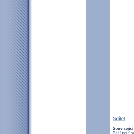
Sdílet
Související
Pěší pouť s