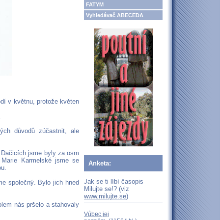
FATYM
Vyhledávač ABECEDA
dí v květnu, protože květen
.
ch důvodů zúčastnit, ale
V Dačicích jsme byly za osm
y Marie Karmelské jsme se
Anketa:
ou.
Jak se ti líbí časopis
e společný. Bylo jich hned
Milujte se!? (viz
www.milujte.se
)
olem nás pršelo a stahovaly
Vůbec jej