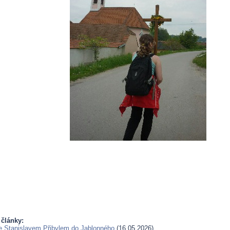
 články:
e Stanislavem Přibylem do Jablonného
(16.05.2026)