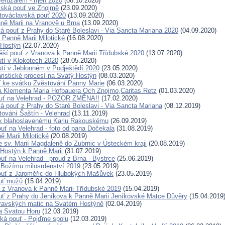
eruzalém - říjen 2020
(08.10.2020)
vská pouť ve Znojmě
(23.09.2020)
továclavská pouť 2020
(13.09.2020)
ně Marii na Vranově u Brna
(13.09.2020)
ká pouť z Prahy do Staré Boleslavi - Via Sancta Mariana 2020
(04.09.2020)
 Panně Marii Milotické
(16.08.2020)
 Hostýn
(22.07.2020)
ší pouť z Vranova k Panně Marii Třídubské 2020
(13.07.2020)
tí v Klokotech 2020
(28.05.2020)
tí v Jeblonném v Podještědí 2020
(23.05.2020)
ristické procesí na Svatý Hostýn
(08.03.2020)
 ke svátku Zvěstování Panny Marie
(06.03.2020)
a Klementa Maria Hofbauera Och Znojmo,Caritas Retz
(01.03.2020)
ouť na Velehrad - POZOR ZMĚNA!!
(17.02.2020)
ká pouť z Prahy do Staré Boleslavi - Via Sancta Mariana
(08.12.2019)
tování Šaštín - Velehrad
(13.11.2019)
k blahoslavenému Karlu Rakouskému
(26.09.2019)
ouť na Velehrad - foto od pana Dočekala
(31.08.2019)
ě Marii Milotické
(20.08.2019)
e sv. Marií Magdaleně do Zubrnic v Ústeckém kraji
(20.08.2019)
 Hostýn k Panně Marii
(31.07.2019)
uť na Velehrad - proud z Brna - Bystrce
(25.06.2019)
 Božímu milosrdenství 2019
(23.05.2019)
ouť z Jaroměřic do Hlubokých Mašůvek
(23.05.2019)
ouť mužů
(15.04.2019)
uť z Vranova k Panně Marii Třídubské 2019
(15.04.2019)
uť z Prahy do Jeníkova k Panně Marii Jeníkovské Matce Důvěry
(15.04.2019
ravských matic na Svatém Hostýně
(02.04.2019)
a Svatou Horu
(12.03.2019)
ká pouť - Pojďme spolu
(12.03.2019)