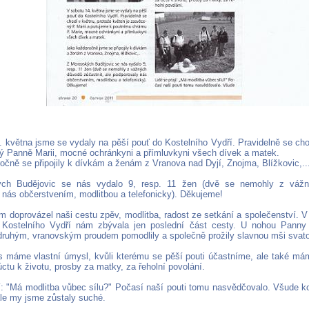
. května jsme se vydaly na pěší pouť do Kostelního Vydří. Pravidelně se cho
ý Panně Marii, mocné ochránkyni a přímluvkyni všech dívek a matek.
očně se připojily k dívkám a ženám z Vranova nad Dyjí, Znojma, Blížkovic,..
ch Budějovic se nás vydalo 9, resp. 11 žen (dvě se nemohly z vážný
 nás občerstvením, modlitbou a telefonicky). Děkujeme!
m doprovázel naši cestu zpěv, modlitba, radost ze setkání a společenství. 
 Kostelního Vydří nám zbývala jen poslední část cesty. U nohou Pann
druhým, vranovským proudem pomodlily a společně prožily slavnou mši svat
 máme vlastní úmysl, kvůli kterému se pěší pouti účastníme, ale také mám
úctu k životu, prosby za matky, za řeholní povolání.
jí: "Má modlitba vůbec sílu?" Počasí naší pouti tomu nasvědčovalo. Všude k
ale my jsme zůstaly suché.