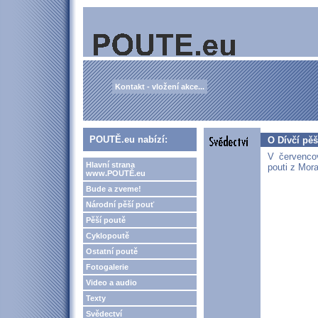
Kontakt - vložení akce...
POUTĚ.eu nabízí:
O Dívčí pěš
V červenco
Hlavní strana
pouti z Mor
www.POUTĚ.eu
Bude a zveme!
Národní pěší pouť
Pěší poutě
Cyklopoutě
Ostatní poutě
Fotogalerie
Video a audio
Texty
Svědectví