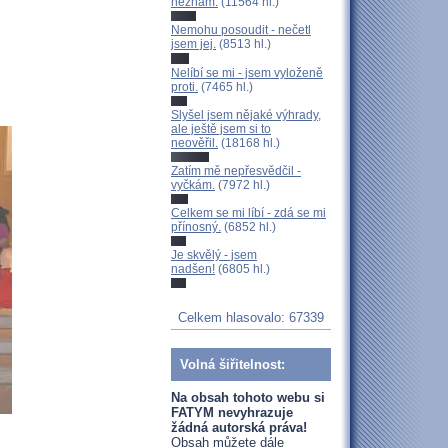
neznám.
(11564 hl.)
Nemohu posoudit - nečetl
jsem jej.
(8513 hl.)
Nelíbí se mi - jsem vyloženě
proti.
(7465 hl.)
Slyšel jsem nějaké výhrady,
ale ještě jsem si to
neověřil.
(18168 hl.)
Zatím mě nepřesvědčil -
vyčkám.
(7972 hl.)
Celkem se mi líbí - zdá se mi
přínosný.
(6852 hl.)
Je skvělý - jsem
nadšen!
(6805 hl.)
Celkem hlasovalo: 67339
Volná šiřitelnost:
Na obsah tohoto webu si
FATYM nevyhrazuje
žádná autorská práva!
Obsah můžete dále