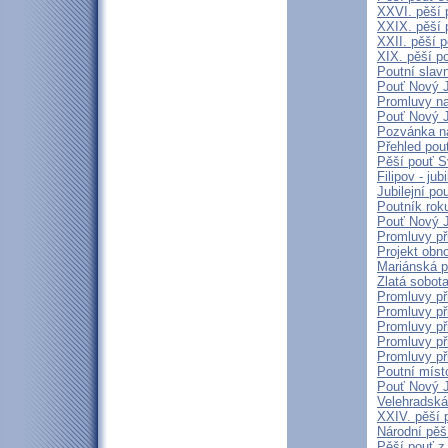
XXVI. pěší 
XXIX. pěší 
XXII. pěší 
XIX. pěší p
Poutní slav
Pouť Nový J
Promluvy na 
Pouť Nový J
Pozvánka n
Přehled pout
Pěší pouť S
Filipov - ju
Jubilejní p
Poutník rok
Pouť Nový J
Promluvy př
Projekt obn
Mariánská p
Zlatá sobot
Promluvy př
Promluvy př
Promluvy př
Promluvy př
Promluvy př
Poutní míst
Pouť Nový J
Velehradská
XXIV. pěší 
Národní pěší
Pěší pouť z