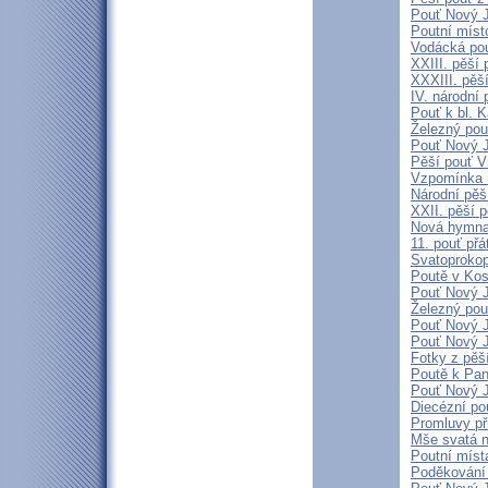
Pouť Nový J
Poutní míst
Vodácká pou
XXIII. pěší
XXXIII. pěš
IV. národní
Pouť k bl. 
Železný pou
Pouť Nový J
Pěší pouť V
Vzpomínka 
Národní pěš
XXII. pěší p
Nová hymna 
11. pouť přá
Svatoproko
Poutě v Kos
Pouť Nový J
Železný pou
Pouť Nový J
Pouť Nový J
Fotky z pěš
Poutě k Pan
Pouť Nový J
Diecézní po
Promluvy při
Mše svatá n
Poutní míst
Poděkování 