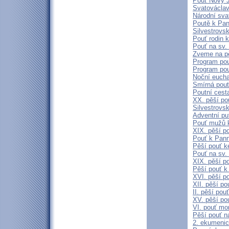
Pouť Nový J
Svatovácla
Národní sva
Poutě k Pan
Silvestrovs
Pouť rodin k
Pouť na sv.
Zveme na pě
Program pou
Program pou
Noční eucha
Smírná pouť
Poutní cest
XX. pěší p
Silvestrovs
Adventní pu
Pouť mužů 
XIX. pěší p
Pouť k Pann
Pěší pouť k
Pouť na sv.
XIX. pěší po
Pěší pouť k
XVI. pěší p
XII. pěší p
II. pěší po
XV. pěší po
VI. pouť mo
Pěší pouť n
2. ekumenic