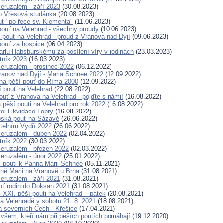
eruzalém - září 2023
(30.08.2023)
o Vřesová studánka
(20.08.2023)
ť "po řece sv. Klementa"
(11.06.2023)
 pouť na Velehrad - všechny proudy
(10.06.2023)
í pouť na Velehrad - proud z Vranova nad Dyjí
(09.06.2023)
 pouť za hospice
(06.04.2023)
Karlu Habsburskému za posílení víry v rodinách
(23.03.2023)
tník 2023
(16.03.2023)
eruzalém - prosinec 2022
(06.12.2022)
ranov nad Dyjí - Maria Schnee 2022
(12.09.2022)
na pěší pouť do Říma 2000
(12.09.2022)
í pouť na Velehrad
(22.08.2022)
ouť z Vranova na Velehrad - pojďte s námi!
(16.08.2022)
pěší pouti na Velehrad pro rok 2022
(16.08.2022)
tel Likvidace Lepry
(16.08.2022)
pská pouť na Sázavě
(26.06.2022)
telním Vydří 2022
(26.06.2022)
eruzalém - duben 2022
(02.04.2022)
tník 2022
(30.03.2022)
eruzalém - březen 2022
(02.03.2022)
eruzalém - únor 2022
(25.01.2022)
í pouti k Panna Marii Schnee
(05.11.2021)
ně Marii na Vranově u Brna
(31.08.2021)
eruzalém - září 2021
(31.08.2021)
uť rodin do Doksan 2021
(31.08.2021)
 XXI. pěší pouti na Velehrad – pátek
(20.08.2021)
a Velehradě v sobotu 21. 8. 2021
(18.08.2021)
a severních Čech - Křešice
(17.04.2021)
všem, kteří nám při pěších poutích pomáhají
(19.12.2020)