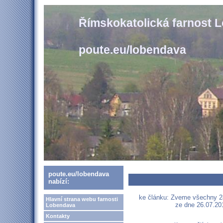
Římskokatolická farnost 
poute.eu/lobendava
poute.eu/lobendava
nabízí:
ke článku: Zveme všechny 2
Hlavní strana webu farnosti
ze dne 26.07.201
Lobendava
Kontakty