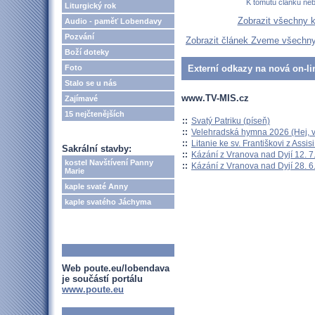
K tomutu článku ne
Liturgický rok
Zobrazit všechny 
Audio - paměť Lobendavy
Pozvání
Zobrazit článek Zveme všechn
Boží doteky
Foto
Externí odkazy na nová on-li
Stalo se u nás
www.TV-MIS.cz
Zajímavé
15 nejčtenějších
::
Svatý Patriku (píseň)
::
Velehradská hymna 2026 (Hej, v
::
Litanie ke sv. Františkovi z Assisi
Sakrální stavby:
::
Kázání z Vranova nad Dyjí 12. 7
kostel Navštívení Panny
::
Kázání z Vranova nad Dyjí 28. 6
Marie
kaple svaté Anny
kaple svatého Jáchyma
Web poute.eu/lobendava
je součástí portálu
www.poute.eu