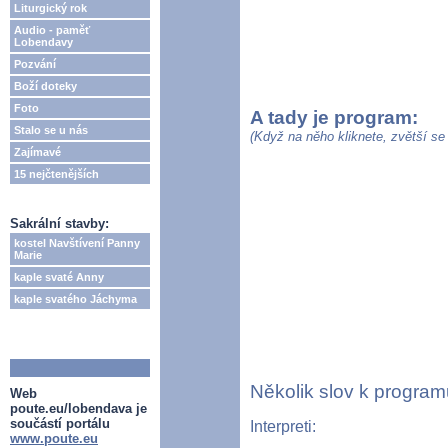
Liturgický rok
Audio - paměť
Lobendavy
Pozvání
Boží doteky
Foto
A tady je program:
Stalo se u nás
(Když na něho kliknete, zvětší s
Zajímavé
15 nejčtenějších
Sakrální stavby:
kostel Navštívení Panny
Marie
kaple svaté Anny
kaple svatého Jáchyma
Několik slov k program
Web
poute.eu/lobendava je
součástí portálu
Interpreti:
www.poute.eu