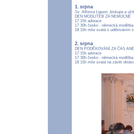
1. srpna
Sv. Alfonsa Liguori, biskupa a uči
DEN MODLITEB ZA NEMOCNÉ
17.15h adorace
17.30h česko - německá modlitba
18.15h mše svatá s udělováním 
2. srpna
DEN PODĚKOVÁNÍ ZA ČAS AN
17.15h adorace
17.30h česko - německá modlitba
18.15h mše svatá na závěr oktáv