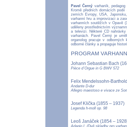
Pavel Černý
varhaník, pedagog 
Kromě předních domácích podií 
zemích Evropy, USA, Japonsku,
varhanní hru a improvizaci a zas
varhanních soutěžích v Opavě (1
uděleny prostřednictvím významný
a televizi. Některé CD nahrávky
varhanách. Pavel Černý je uměl
organolog pracuje v odborných k
odborné články a propaguje histor
PROGRAM VARHANN
Johann Sebastian Bach (16
Pièce d´Orgue in G BWV 572
Felix Mendelssohn-Barthold
Andante D-dur
Allegro maestoso e vivace ze Soná
Josef Klička (1855 – 1937)
Legenda h-moll op. 98
Leoš Janáček (1854 – 1928
Adagio I. (Dvě skladby pro varhan