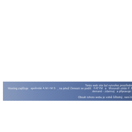
Tento web site byl vytvořen prostřed
Hosting zajištuje
apoštolát A.M.I.M.S.
, na jehož činnosti se podílí
FATYM
a
Misionáři obláti P
demand - zdarma)
a připravuje
Obsah tohoto webu je volně šiřitelný, není-l