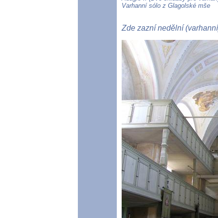
Varhanní sólo z Glagolské mše
Zde zazní nedělní (varhanní