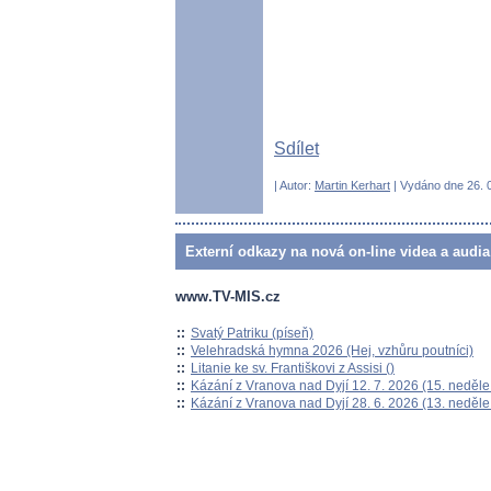
Sdílet
| Autor:
Martin Kerhart
| Vydáno dne 26. 0
Externí odkazy na nová on-line videa a audia
www.TV-MIS.cz
::
Svatý Patriku (píseň)
::
Velehradská hymna 2026 (Hej, vzhůru poutníci)
::
Litanie ke sv. Františkovi z Assisi ()
::
Kázání z Vranova nad Dyjí 12. 7. 2026 (15. neděle
::
Kázání z Vranova nad Dyjí 28. 6. 2026 (13. neděle