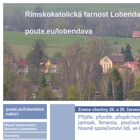
Římskokatolická farnost Lobend
poute.eu/lobendava
poute.eu/lobendava
Zveme všechny 28. a 29. červe
nabízí:
Přijďte, přijeďte, přispěchej
jarmark, řemesla, pouťové
Hlavní strana webu
hlavně společenství lidí, ve 
farnosti Lobendava
Kontakty