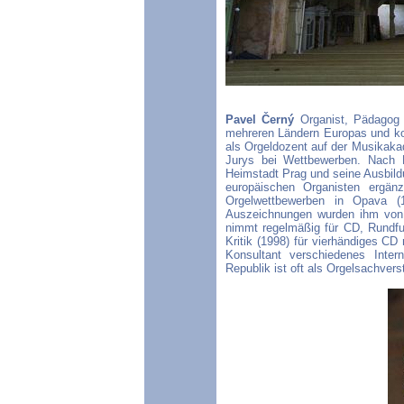
Pavel Černý
Organist, Pädagog 
mehreren Ländern Europas und kon
als Orgeldozent auf der Musikaka
Jurys bei Wettbewerben. Nach P
Heimstadt Prag und seine Ausbild
europäischen Organisten ergän
Orgelwettbewerben in Opava (1
Auszeichnungen wurden ihm von 
nimmt regelmäßig für CD, Rundfu
Kritik (1998) für vierhändiges CD 
Konsultant verschiedenes Intern
Republik ist oft als Orgelsachverst