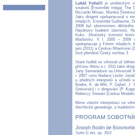
Lukáš Vytlačil
je uměleckým ve
souborů (Ensemble Inégal, The C
Riccardo Minasi, Monika Štreitová
Jako dirigent spolupracoval s m
mladých, Ensemble Guillaume, Děč
2008 byl sbormistrem dětského 
Haydnovy hudební slavnosti, Hu
Kuks, Jihočeský komorní festi
Maďarsku. V l. 2005 – 2009 vy
spolupracuje s Fórem mladých, kd
jaro (2011) a Českou filharmonii (
živě přenášel Český rozhlas 3.
Staré hudbě se věnoval už během 
příčnou flétnu a r. 2011 také diri
Jany Semerádové na Universitě Ka
r. 2007 cenu Nadace Leoše Janáčk
u předních interpretů a učitelů 
Boeke, K. de Witt, P. Zejfart, J. 
Sinkovski) i v dirigování (P. Ko
Rebeccy Stewart (Cantus Modalis 
Mimo vlastní interpretaci se věnu
šlechtické genealogii, a hudební
PROGRAM SOBOTNÍ
Joseph Bodin de Boismortie
Suite G dur, op. 35/2