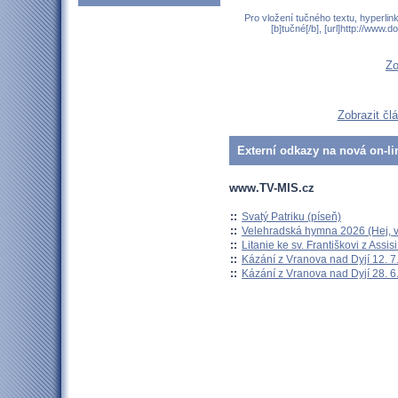
Pro vložení tučného textu, hyperlin
[b]tučné[/b], [url]http://www
Zo
Zobrazit čl
Externí odkazy na nová on-li
www.TV-MIS.cz
::
Svatý Patriku (píseň)
::
Velehradská hymna 2026 (Hej, v
::
Litanie ke sv. Františkovi z Assisi
::
Kázání z Vranova nad Dyjí 12. 7
::
Kázání z Vranova nad Dyjí 28. 6