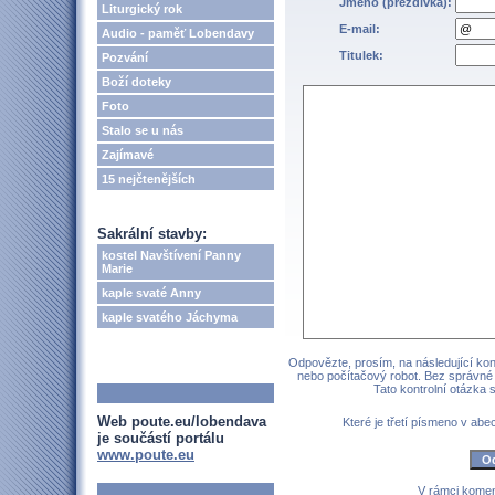
Jméno (přezdívka):
Liturgický rok
E-mail:
Audio - paměť Lobendavy
Titulek:
Pozvání
Boží doteky
Foto
Stalo se u nás
Zajímavé
15 nejčtenějších
Sakrální stavby:
kostel Navštívení Panny
Marie
kaple svaté Anny
kaple svatého Jáchyma
Odpovězte, prosím, na následující kont
nebo počítačový robot. Bez správné
Tato kontrolní otázka
Web poute.eu/lobendava
Které je třetí písmeno v a
je součástí portálu
www.poute.eu
V rámci komen