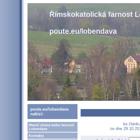
Římskokatolická farnost 
poute.eu/lobendava
poute.eu/lobendava
nabízí:
ke článku
Hlavní strana webu farnosti
ze dne 29.10.201
Lobendava
Kontakty