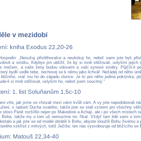
děle v mezidobí
tení: kniha Exodus 22,20-26
Hospodin: „Nesužuj přistěhovalce a neutiskuj ho, neboť sami jste byli při
vdově a sirotku. Kdybys jim ublížil, že by si mně stěžovali, uslyším jejich
s mečem, a vaše ženy budou vdovami a vaši synové sirotky. Půjčíš-li p
terý bydlí vedle tebe, nechovej se k němu jako lichvář. Nežádej od něho úro
 bližního, vrať mu ho do západu slunce. Je to pro něho jediná pokrývka, pl
ude-li si mně stěžovat, uslyším ho, neboť jsem soucitný.“
ení: 1. list Soluňanům 1,5c-10
ami víte, jak jsme se chovali mezi vámi kvůli vám. A vy jste napodobovali nás 
ení, s radostí Ducha svatého, takže jste se stali vzorem pro všechny věří
e slovo Páně rozšířilo nejen po Makedonii a Achaji, ale i po všech místech s
i v Boha, takže my o tom už nemusíme nic říkat. Vždyť tam lidé sami o tom v
ostalo a jak jste se od model obrátili k Bohu, abyste sloužili Bohu živému a
terého vzkřísil z mrtvých, totiž Ježíše; ten nás vysvobozuje od blížícího se
ium: Matouš 22,34-40