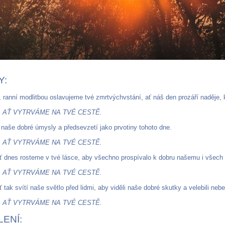
Y:
 ranní modlitbou oslavujeme tvé zmrtvýchvstání, ať náš den prozáří naděje, 
, AŤ VYTRVÁME NA TVÉ CESTĚ.
 naše dobré úmysly a předsevzetí jako prvotiny tohoto dne.
, AŤ VYTRVÁME NA TVÉ CESTĚ.
ť dnes rosteme v tvé lásce, aby všechno prospívalo k dobru našemu i všech l
, AŤ VYTRVÁME NA TVÉ CESTĚ.
ť tak svítí naše světlo před lidmi, aby viděli naše dobré skutky a velebili ne
, AŤ VYTRVÁME NA TVÉ CESTĚ.
ENÍ: