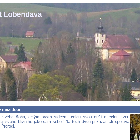
st Lobendava
 v mezidobí
a, svého Boha, celým svým srdcem, celou svou duší a celou svou
Miluj svého bližního jako sám sebe.‘ Na těch dvou přikázáních spočívá
 Proroci.