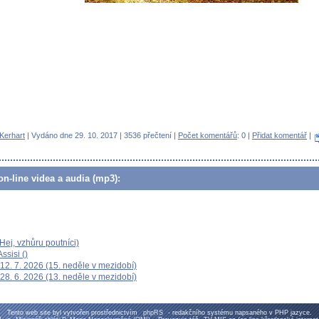
 Kerhart
| Vydáno dne 29. 10. 2017 | 3536 přečtení |
Počet komentářů
: 0 |
Přidat komentář
|
n-line videa a audia (mp3):
ej, vzhůru poutníci)
ssisi ()
12. 7. 2026 (15. neděle v mezidobí)
28. 6. 2026 (13. neděle v mezidobí)
Tento web site byl vytvořen prostřednictvím
phpRS
- redakčního systému napsaného v PHP jazyce.