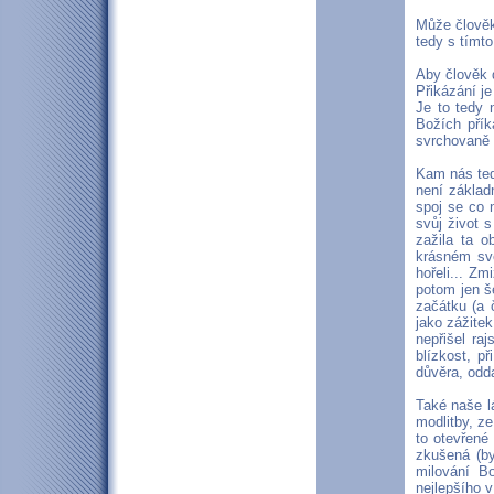
Může člověk
tedy s tímt
Aby člověk 
Přikázání j
Je to tedy 
Božích přík
svrchovaně 
Kam nás ted
není základn
spoj se co 
svůj život 
zažila ta 
krásném svě
hořeli... Z
potom jen š
začátku (a 
jako zážite
nepřišel ra
blízkost, p
důvěra, odd
Také naše l
modlitby, z
to otevřené
zkušená (by
milování B
nejlepšího v