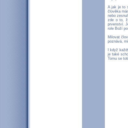
A jak je to
člověka mám
nebo zesnulý
zde o to, 
prvenství. J
role Boží po
Milovat člo
poznává, mů
I když každ
je také sch
Tomu se toti