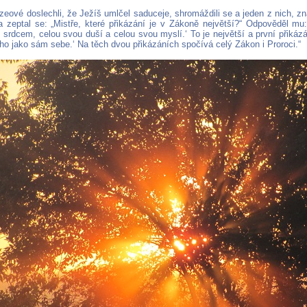
zeové doslechli, že Ježíš umlčel saduceje, shromáždili se a jeden z nich, z
 zeptal se: „Mistře, které přikázání je v Zákoně největší?“ Odpověděl mu
srdcem, celou svou duší a celou svou myslí.‘ To je největší a první přikázán
ího jako sám sebe.‘ Na těch dvou přikázáních spočívá celý Zákon i Proroci.“