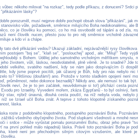
 vůbec někoho milovat "na rozkaz", tedy podle příkazu, z donucení? Srdci pře
o "přikázáním lásky"?
dobře porozuměl, musí nejprve dobře pochopit obsah slova "přikázání", jak 
e stanovisko vůle, požadavek, směrnice milujícího Boha nedokonalému, ale
něco, co je člověku ku pomoci, co ho má osvobodit od tápání a od zla, roz
azů není člověk nucen, přesto jsou to pro něj směrnice vrcholně závazné
miluje a kdo ví a chápe.
y tato dvě přikázání vedou? Ukazují základní, nejzávažnější rysy člověkova 
ím postojem "boj se", "klaň se", "poslouchej" apod., ale: "Miluj!" Tedy vyjdi
nejhlouběji s Bohem. Udělej jeho samotného vrcholným měřítkem smyslu, ná
s jeho životem, vůlí, láskou, neodvolatelně, plně věrně. Je to snadné? Jde 
období velkého, svatého nadšení, kdy se nám jako dospívajícím či dospě
tle, kdy jsme poprvé pocítili, jak úžasný je Bůh, kdy pro nás nebylo nic
mizelo to? Většinou (doufám!) ano. Protože v tomto sladkém opojení není mož
eď, průměrnost, nebo dokonce beznaděj? Někdy ano, ale nemusí to tak být.
člověk neví, že je to jen začátek, neuvědomuje si to!) přichází cesta poz
k Exodu pro Izraelity. Vyvedení mořem, zkáza Egypťanů - to byl oslnivý, fant
jský stav, nýbrž únavná, dlouhá cesta pouští, na níž nebyla voda, nebylo jíd
ři níž se Izrael učil Boha znát. A teprve z tohoto klopotně získaného po
anost, láska.
áska roste z podobného klopotného, postupného poznávání Boha. Poznávám je
e zážitků všedního obyčejného života. Pod slupkami všednosti a mnohé nes
 oči i srdce - může vyrůstat pomalu porozumění Bohu, obraz jeho pravé "tvá
ť na první pohled málo nápadná) láska. Právě toto poznávání Boha je po
oha, které není jen přechodným silným citovým vzrušením, ale které je
 člověku.