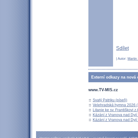
Sdílet
| Autor:
Martin
Externí odkazy na nová o
www.TV-MIS.cz
::
Svatý Patriku (píseň)
::
Velehradská hymna 2026 (H
::
Litanie ke sv. Františkovi z A
::
Kázání z Vranova nad Dyjí 
::
Kázání z Vranova nad Dyjí 