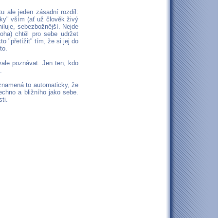
u ale jeden zásadní rozdíl:
ky" vším (ať už člověk živý
miluje, sebezbožnější. Nejde
ha) chtěl pro sebe udržet
 "přetížit" tím, že si jej do
to.
vale poznávat. Jen ten, kdo
.
eznamená to automaticky, že
chno a bližního jako sebe.
ti.