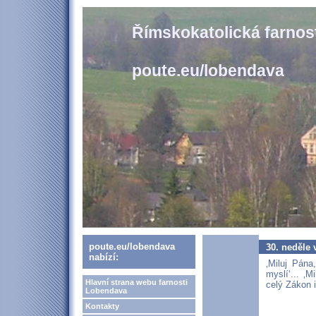
Římskokatolická farno
poute.eu/lobendava
poute.eu/lobendava
30. neděle
nabízí:
‚Miluj Pán
myslí‘... ‚
Hlavní strana webu farnosti
celý Zákon i
Lobendava
Kontakty