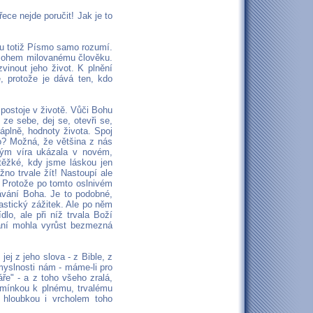
ce nejde poručit! Jak je to
mu totiž Písmo samo rozumí.
 Bohem milovanému člověku.
vinout jeho život. K plnění
, protože je dává ten, kdo
postoje v životě. Vůči Bohu
 ze sebe, dej se, otevři se,
plně, hodnoty života. Spoj
to? Možná, že většina z nás
lým víra ukázala v novém,
 těžké, kdy jsme láskou jen
no trvale žít! Nastoupí ale
 Protože po tomto oslnivém
návání Boha. Je to podobné,
astický zážitek. Ale po něm
lo, ale při níž trvala Boží
znání mohla vyrůst bezmezná
j z jeho slova - z Bible, z
myslnosti nám - máme-li pro
ře" - a z toho všeho zralá,
dmínkou k plnému, trvalému
 hloubkou i vrcholem toho