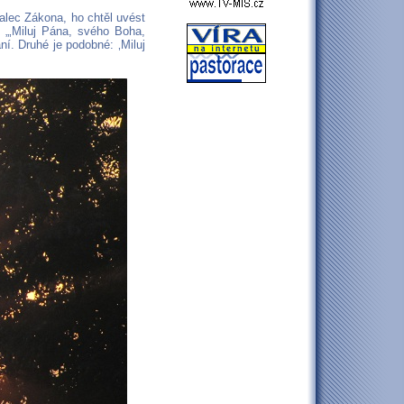
nalec Zákona, ho chtěl uvést
: „‚Miluj Pána, svého Boha,
í. Druhé je podobné: ‚Miluj