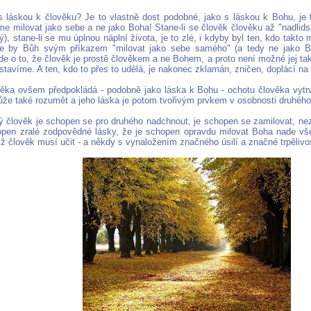
 s láskou k člověku? Je to vlastně dost podobné, jako s láskou k Bohu, je t
e milovat jako sebe a ne jako Boha! Stane-li se člověk člověku až "nadlids
), stane-li se mu úplnou náplní života, je to zlé, i kdyby byl ten, kdo takto 
že by Bůh svým příkazem "milovat jako sebe samého" (a tedy ne jako Bo
de o to, že člověk je prostě člověkem a ne Bohem, a proto není možné jej takto
stavíme. A ten, kdo to přes to udělá, je nakonec zklamán, zničen, doplácí na 
věka ovšem předpokládá - podobně jako láska k Bohu - ochotu člověka vytr
že také rozumět a jeho láska je potom tvořivým prvkem v osobnosti druhého
ý člověk je schopen se pro druhého nadchnout, je schopen se zamilovat, n
open zralé zodpovědné lásky, že je schopen opravdu milovat Boha nade vše
ž člověk musí učit - a někdy s vynaložením značného úsilí a značné trpělivos