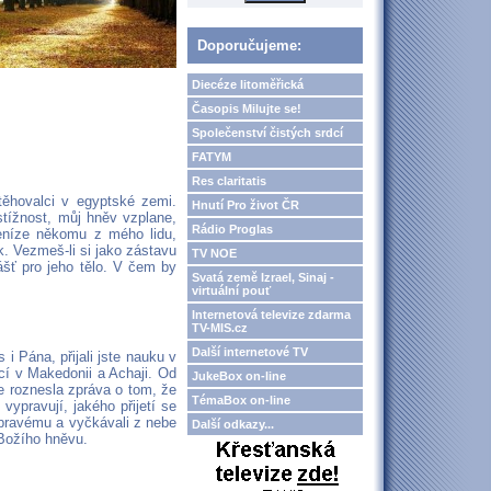
Doporučujeme:
Diecéze litoměřická
Časopis Milujte se!
Společenství čistých srdcí
FATYM
Res claritatis
stěhovalci v egyptské zemi.
Hnutí Pro život ČR
 stížnost, můj hněv vzplane,
Rádio Proglas
eníze někomu z mého lidu,
k. Vezmeš-li si jako zástavu
TV NOE
ášť pro jeho tělo. V čem by
Svatá země Izrael, Sinaj -
virtuální pouť
Internetová televize zdarma
TV-MIS.cz
Další internetové TV
i Pána, přijali jste nauku v
cí v Makedonii a Achaji. Od
JukeBox on-line
e roznesla zpráva o tom, že
TémaBox on-line
ypravují, jakého přijetí se
 pravému a vyčkávali z nebe
Další odkazy...
 Božího hněvu.