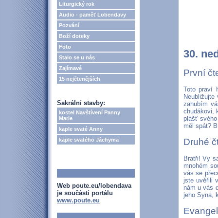
Liturgický rok
Audio - paměť Lobendavy
Pozvání
Boží doteky
Foto
30. ne
Stalo se u nás
Zajímavé
První č
15 nejčtenějších
Toto praví 
Neubližujte 
Sakrální stavby:
zahubím vá
chudákovi, k
kostel Navštívení Panny
plášť svého
Marie
měl spát? B
kaple svaté Anny
kaple svatého Jáchyma
Druhé čt
Bratři! Vy s
mnohém souž
vás se přec
jste uvěřil
Web poute.eu/lobendava
nám u vás d
je součástí portálu
jeho Syna, k
www.poute.eu
Evangel