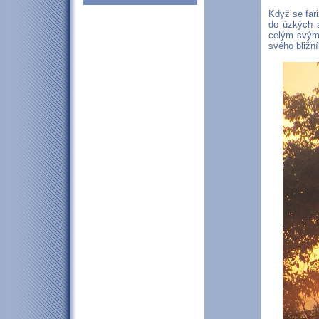
Když se fari
do úzkých a
celým svým 
svého bližn