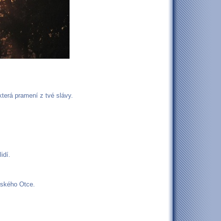
která pramení z tvé slávy.
idí.
beského Otce.