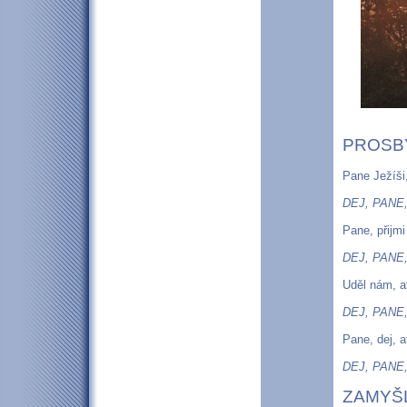
PROSB
Pane Ježíši,
DEJ, PANE
Pane, přijmi
DEJ, PANE
Uděl nám, a
DEJ, PANE
Pane, dej, a
DEJ, PANE
ZAMYŠL