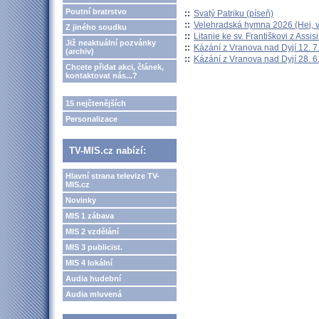
Poutní bratrstvo
::
Svatý Patriku (píseň)
::
Velehradská hymna 2026 (Hej, v
Z jiného soudku
::
Litanie ke sv. Františkovi z Assisi
Již neaktuální pozvánky
::
Kázání z Vranova nad Dyjí 12. 7
(archiv)
::
Kázání z Vranova nad Dyjí 28. 6
Chcete přidat akci, článek,
kontaktovat nás...?
15 nejčtenějších
Personalizace
TV-MIS.cz nabízí:
Hlavní strana televize TV-
MIS.cz
Novinky
MIS 1 zábava
MIS 2 vzdělání
MIS 3 publicist.
MIS 4 lokální
Audia hudební
Audia mluvená