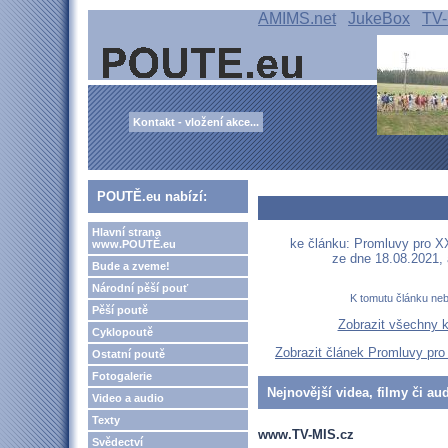
AMIMS.net
JukeBox
TV-
Kontakt - vložení akce...
POUTĚ.eu nabízí:
Hlavní strana
ke článku: Promluvy pro XX
www.POUTĚ.eu
ze dne 18.08.2021,
Bude a zveme!
Národní pěší pouť
K tomutu článku ne
Pěší poutě
Zobrazit všechny 
Cyklopoutě
Zobrazit článek Promluvy pro 
Ostatní poutě
Fotogalerie
Nejnovější videa, filmy či au
Video a audio
Texty
www.TV-MIS.cz
Svědectví