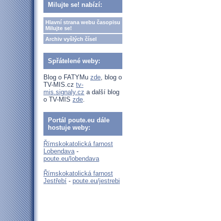
Milujte se! nabízí:
Hlavní strana webu časopisu
Milujte se!
Archiv vyšlých čísel
Spřátelené weby:
Blog o FATYMu
zde
, blog o
TV-MIS.cz
tv-
mis.signaly.cz
a další blog
o TV-MIS
zde
.
Portál poute.eu dále
hostuje weby:
Římskokatolická farnost
Lobendava
-
poute.eu/lobendava
Římskokatolická farnost
Jestřebí
-
poute.eu/jestrebi