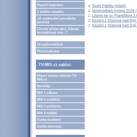
Poutní bratrstvo
::
Svatý Patriku (píseň)
::
Velehradská hymna 2026 (H
Z jiného soudku
::
Litanie ke sv. Františkovi z A
Již neaktuální pozvánky
::
Kázání z Vranova nad Dyjí 
(archiv)
::
Kázání z Vranova nad Dyjí 
Chcete přidat akci, článek,
kontaktovat nás...?
15 nejčtenějších
Personalizace
TV-MIS.cz nabízí:
Hlavní strana televize TV-
MIS.cz
Novinky
MIS 1 zábava
MIS 2 vzdělání
MIS 3 publicist.
MIS 4 lokální
Audia hudební
Audia mluvená