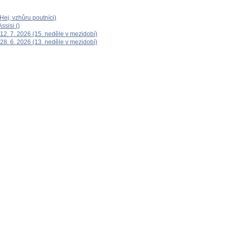
ej, vzhůru poutníci)
ssisi ()
12. 7. 2026 (15. neděle v mezidobí)
28. 6. 2026 (13. neděle v mezidobí)