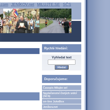
.com
JENÍKOV.net
MILUJTE.SE
SČS
Rychlé hledání:
Vyhledat text
Doporučujeme:
Časopis Milujte se!
Společenství čistých srdcí
(SČS)
on-line JukeBox
Jeníkov.net