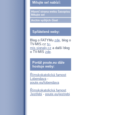
Milujte se! nabízí:
Hlavní strana webu časopisu
Milujte se!
Archiv vyšlých čísel
Spřátelené weby:
Blog o FATYMu
zde
, blog o
TV-MIS.cz
tv-
mis.signaly.cz
a další blog
o TV-MIS
zde
.
Portál poute.eu dále
hostuje weby:
Římskokatolická farnost
Lobendava
-
poute.eu/lobendava
Římskokatolická farnost
Jestřebí
-
poute.eu/jestrebi