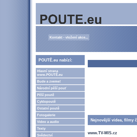
Kontakt - vložení akce...
POUTĚ.eu nabízí:
Hlavní strana
www.POUTĚ.eu
Bude a zveme!
Národní pěší pouť
Pěší poutě
Cyklopoutě
Ostatní poutě
Fotogalerie
Nejnovější videa, filmy 
Video a audio
Texty
www.TV-MIS.cz
Svědectví