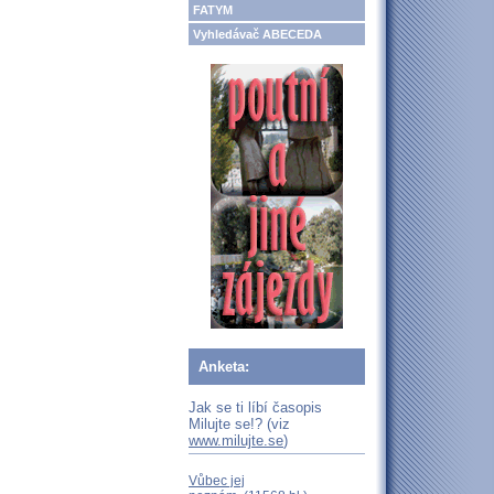
FATYM
Vyhledávač ABECEDA
Anketa:
Jak se ti líbí časopis
Milujte se!? (viz
www.milujte.se
)
Vůbec jej