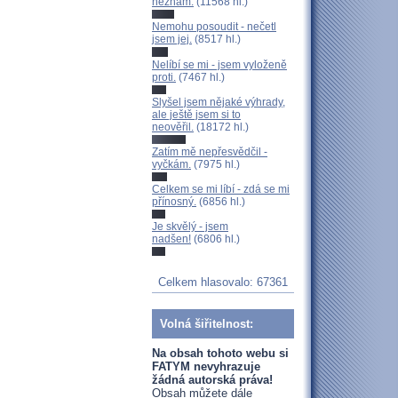
neznám.
(11568 hl.)
Nemohu posoudit - nečetl
jsem jej.
(8517 hl.)
Nelíbí se mi - jsem vyloženě
proti.
(7467 hl.)
Slyšel jsem nějaké výhrady,
ale ještě jsem si to
neověřil.
(18172 hl.)
Zatím mě nepřesvědčil -
vyčkám.
(7975 hl.)
Celkem se mi líbí - zdá se mi
přínosný.
(6856 hl.)
Je skvělý - jsem
nadšen!
(6806 hl.)
Celkem hlasovalo: 67361
Volná šiřitelnost:
Na obsah tohoto webu si
FATYM nevyhrazuje
žádná autorská práva!
Obsah můžete dále