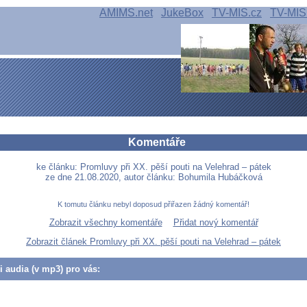
AMIMS.net
JukeBox
TV-MIS.cz
TV-MIS
Komentáře
ke článku: Promluvy při XX. pěší pouti na Velehrad – pátek
ze dne 21.08.2020, autor článku: Bohumila Hubáčková
K tomutu článku nebyl doposud přiřazen žádný komentář!
Zobrazit všechny komentáře
Přidat nový komentář
Zobrazit článek Promluvy při XX. pěší pouti na Velehrad – pátek
či audia (v mp3) pro vás: