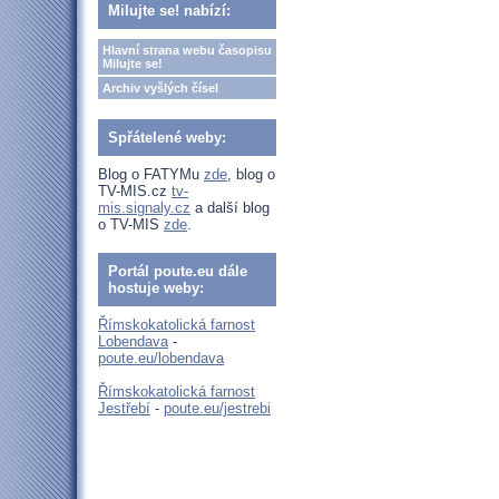
Milujte se! nabízí:
Hlavní strana webu časopisu
Milujte se!
Archiv vyšlých čísel
Spřátelené weby:
Blog o FATYMu
zde
, blog o
TV-MIS.cz
tv-
mis.signaly.cz
a další blog
o TV-MIS
zde
.
Portál poute.eu dále
hostuje weby:
Římskokatolická farnost
Lobendava
-
poute.eu/lobendava
Římskokatolická farnost
Jestřebí
-
poute.eu/jestrebi