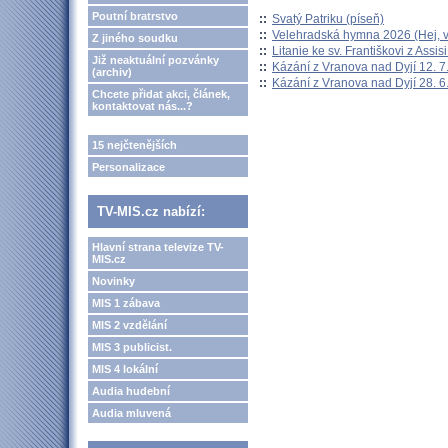
Poutní bratrstvo
::
Svatý Patriku (píseň)
::
Velehradská hymna 2026 (Hej, v
Z jiného soudku
::
Litanie ke sv. Františkovi z Assisi
Již neaktuální pozvánky
::
Kázání z Vranova nad Dyjí 12. 7
(archiv)
::
Kázání z Vranova nad Dyjí 28. 6
Chcete přidat akci, článek,
kontaktovat nás...?
15 nejčtenějších
Personalizace
TV-MIS.cz nabízí:
Hlavní strana televize TV-
MIS.cz
Novinky
MIS 1 zábava
MIS 2 vzdělání
MIS 3 publicist.
MIS 4 lokální
Audia hudební
Audia mluvená