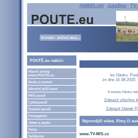
AMIMS.net
JukeBox
TV-
Kontakt - vložení akce...
POUTĚ.eu nabízí:
Hlavní strana
ke článku: Pouť
www.POUTĚ.eu
ze dne 16.08.2020,
Bude a zveme!
Národní pěší pouť
K tomutu článku ne
Pěší poutě
Zobrazit všechny 
Cyklopoutě
Zobrazit článek P
Ostatní poutě
Fotogalerie
Nejnovější videa, filmy či au
Video a audio
Texty
www.TV-MIS.cz
Svědectví