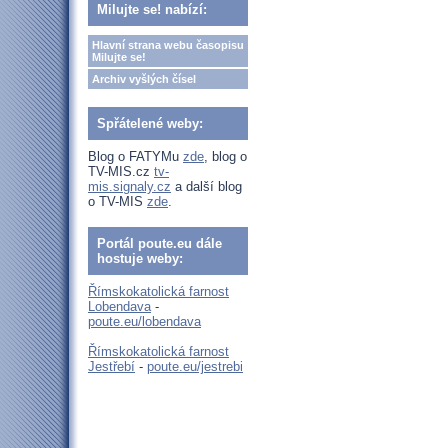
Milujte se! nabízí:
Hlavní strana webu časopisu
Milujte se!
Archiv vyšlých čísel
Spřátelené weby:
Blog o FATYMu
zde
, blog o
TV-MIS.cz
tv-
mis.signaly.cz
a další blog
o TV-MIS
zde
.
Portál poute.eu dále
hostuje weby:
Římskokatolická farnost
Lobendava
-
poute.eu/lobendava
Římskokatolická farnost
Jestřebí
-
poute.eu/jestrebi