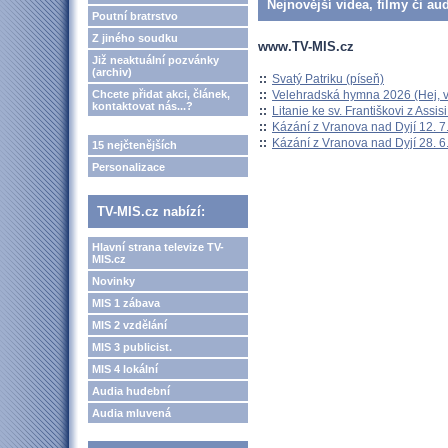
Nejnovější videa, filmy či au
Poutní bratrstvo
Z jiného soudku
www.TV-MIS.cz
Již neaktuální pozvánky
(archiv)
::
Svatý Patriku (píseň)
::
Velehradská hymna 2026 (Hej, v
Chcete přidat akci, článek,
kontaktovat nás...?
::
Litanie ke sv. Františkovi z Assisi
::
Kázání z Vranova nad Dyjí 12. 7
::
Kázání z Vranova nad Dyjí 28. 6
15 nejčtenějších
Personalizace
TV-MIS.cz nabízí:
Hlavní strana televize TV-
MIS.cz
Novinky
MIS 1 zábava
MIS 2 vzdělání
MIS 3 publicist.
MIS 4 lokální
Audia hudební
Audia mluvená