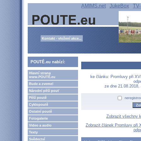
AMIMS.net
JukeBox
TV-
Kontakt - vložení akce...
POUTĚ.eu nabízí:
Hlavní strana
ke článku: Promluvy při XVII
www.POUTĚ.eu
odpo
Bude a zveme!
ze dne 21.08.2018,
Národní pěší pouť
Pěší poutě
neregistro
Cyklopoutě
Ostatní poutě
Zobrazit všechny 
Fotogalerie
Zobrazit článek Promluvy při X
Video a audio
odpo
Texty
Svědectví