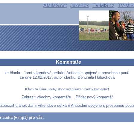
AMIMS.net
JukeBox
TV-MIS.cz
TV-MIS
Komentáře
ke článku: Jarní víkendové setkání Antiochie spojené s prosebnou poutí
ze dne 12.02.2017, autor článku: Bohumila Hubáčková
K tomutu článku nebyl doposud přiřazen žádný komentář!
Zobrazit všechny komentáře
Přidat nový komentář
Zobrazit článek Jarní víkendové setkání Antiochie spojené s prosebnou poutí
či audia (v mp3) pro vás: