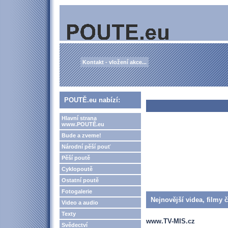
Kontakt - vložení akce...
POUTĚ.eu nabízí:
Hlavní strana
www.POUTĚ.eu
Bude a zveme!
Národní pěší pouť
Pěší poutě
Cyklopoutě
Ostatní poutě
Fotogalerie
Nejnovější videa, filmy 
Video a audio
Texty
www.TV-MIS.cz
Svědectví