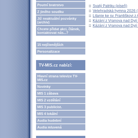
Poutní bratrstvo
::
Svatý Patriku (píseň)
::
Velehradská hymna 2026 (H
Z jiného soudku
::
Litanie ke sv. Františkovi z A
Již neaktuální pozvánky
::
Kázání z Vranova nad Dyjí 
(archiv)
::
Kázání z Vranova nad Dyjí 
Chcete přidat akci, článek,
kontaktovat nás...?
15 nejčtenějších
Personalizace
TV-MIS.cz nabízí:
Hlavní strana televize TV-
MIS.cz
Novinky
MIS 1 zábava
MIS 2 vzdělání
MIS 3 publicist.
MIS 4 lokální
Audia hudební
Audia mluvená