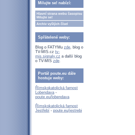
Milujte se! nabízí:
Hlavní strana webu časopisu
Milujte se!
Archiv vyšlých čísel
Spřátelené weby:
Blog o FATYMu
zde
, blog o
TV-MIS.cz
tv-
mis.signaly.cz
a další blog
o TV-MIS
zde
.
Portál poute.eu dále
hostuje weby:
Římskokatolická farnost
Lobendava
-
poute.eu/lobendava
Římskokatolická farnost
Jestřebí
-
poute.eu/jestrebi