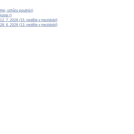
ej, vzhůru poutníci)
ssisi ()
12. 7. 2026 (15. neděle v mezidobí)
28. 6. 2026 (13. neděle v mezidobí)