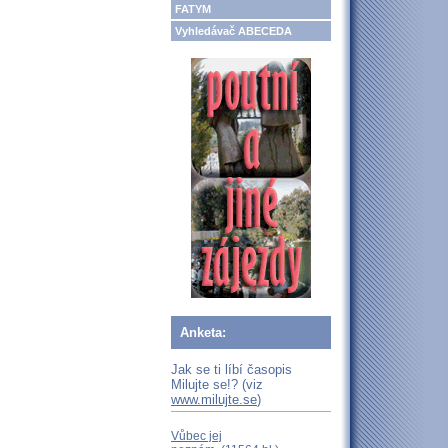
FATYM
Vyhledávač ABECEDA
Anketa:
Jak se ti líbí časopis
Milujte se!? (viz
www.milujte.se
)
Vůbec jej