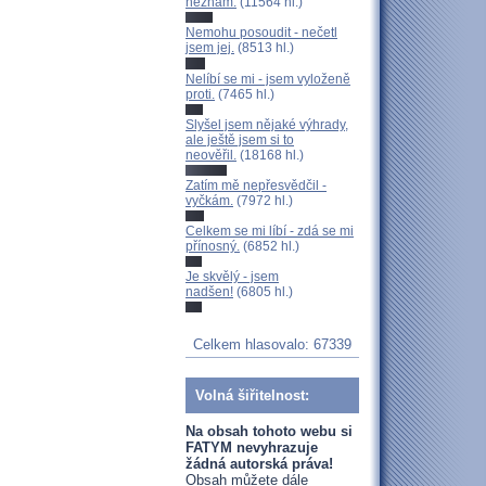
neznám.
(11564 hl.)
Nemohu posoudit - nečetl
jsem jej.
(8513 hl.)
Nelíbí se mi - jsem vyloženě
proti.
(7465 hl.)
Slyšel jsem nějaké výhrady,
ale ještě jsem si to
neověřil.
(18168 hl.)
Zatím mě nepřesvědčil -
vyčkám.
(7972 hl.)
Celkem se mi líbí - zdá se mi
přínosný.
(6852 hl.)
Je skvělý - jsem
nadšen!
(6805 hl.)
Celkem hlasovalo: 67339
Volná šiřitelnost:
Na obsah tohoto webu si
FATYM nevyhrazuje
žádná autorská práva!
Obsah můžete dále