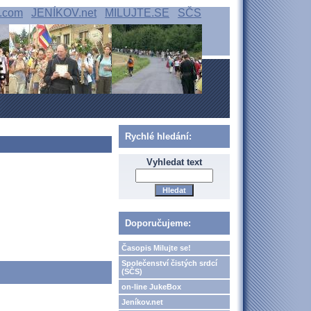
.com
JENÍKOV.net
MILUJTE.SE
SČS
Rychlé hledání:
Vyhledat text
Doporučujeme:
Časopis Milujte se!
Společenství čistých srdcí
(SČS)
on-line JukeBox
Jeníkov.net