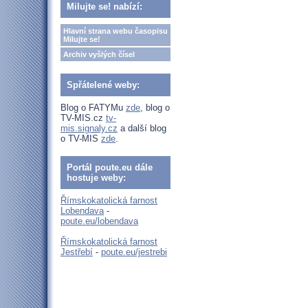
Milujte se! nabízí:
Hlavní strana webu časopisu
Milujte se!
Archiv vyšlých čísel
Spřátelené weby:
Blog o FATYMu
zde
, blog o
TV-MIS.cz
tv-
mis.signaly.cz
a další blog
o TV-MIS
zde
.
Portál poute.eu dále
hostuje weby:
Římskokatolická farnost
Lobendava
-
poute.eu/lobendava
Římskokatolická farnost
Jestřebí
-
poute.eu/jestrebi