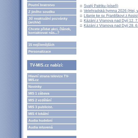
Poutní bratrstvo
::
Svatý Patriku (píseň)
::
Velehradská hymna 2026 (Hej, v
Z jiného soudku
::
Litanie ke sv. Františkovi z Assisi
Již neaktuální pozvánky
::
Kázání z Vranova nad Dyjí 12. 7
(archiv)
::
Kázání z Vranova nad Dyjí 28. 6
Chcete přidat akci, článek,
kontaktovat nás...?
15 nejčtenějších
Personalizace
TV-MIS.cz nabízí:
Hlavní strana televize TV-
MIS.cz
Novinky
MIS 1 zábava
MIS 2 vzdělání
MIS 3 publicist.
MIS 4 lokální
Audia hudební
Audia mluvená