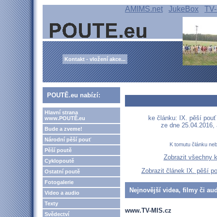
AMIMS.net
JukeBox
TV-
Kontakt - vložení akce...
POUTĚ.eu nabízí:
Hlavní strana
ke článku: IX. pěší pou
www.POUTĚ.eu
ze dne 25.04.2016,
Bude a zveme!
Národní pěší pouť
K tomutu článku ne
Pěší poutě
Zobrazit všechny 
Cyklopoutě
Zobrazit článek IX. pěší p
Ostatní poutě
Fotogalerie
Nejnovější videa, filmy či au
Video a audio
Texty
www.TV-MIS.cz
Svědectví