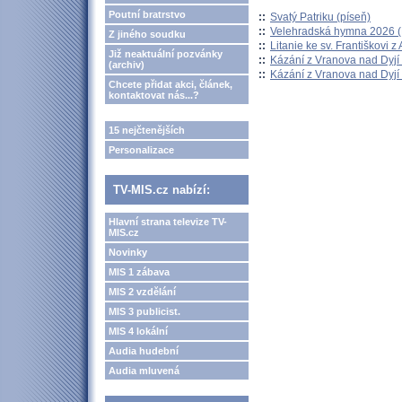
Poutní bratrstvo
::
Svatý Patriku (píseň)
::
Velehradská hymna 2026 (H
Z jiného soudku
::
Litanie ke sv. Františkovi z A
Již neaktuální pozvánky
::
Kázání z Vranova nad Dyjí 
(archiv)
::
Kázání z Vranova nad Dyjí 
Chcete přidat akci, článek,
kontaktovat nás...?
15 nejčtenějších
Personalizace
TV-MIS.cz nabízí:
Hlavní strana televize TV-
MIS.cz
Novinky
MIS 1 zábava
MIS 2 vzdělání
MIS 3 publicist.
MIS 4 lokální
Audia hudební
Audia mluvená