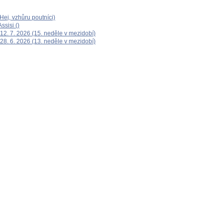
ej, vzhůru poutníci)
ssisi ()
12. 7. 2026 (15. neděle v mezidobí)
28. 6. 2026 (13. neděle v mezidobí)