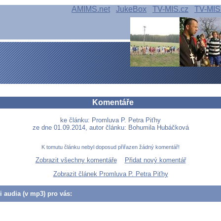
AMIMS.net
JukeBox
TV-MIS.cz
TV-MIS
Komentáře
ke článku: Promluva P. Petra Piťhy
ze dne 01.09.2014, autor článku: Bohumila Hubáčková
K tomutu článku nebyl doposud přiřazen žádný komentář!
Zobrazit všechny komentáře
Přidat nový komentář
Zobrazit článek Promluva P. Petra Piťhy
či audia (v mp3) pro vás: