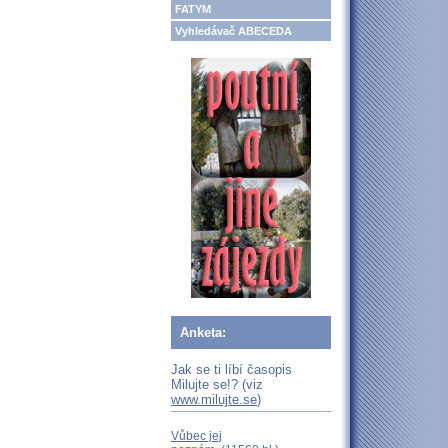
FATYM
Vyhledávač ABECEDA
Anketa:
Jak se ti líbí časopis
Milujte se!? (viz
www.milujte.se
)
Vůbec jej