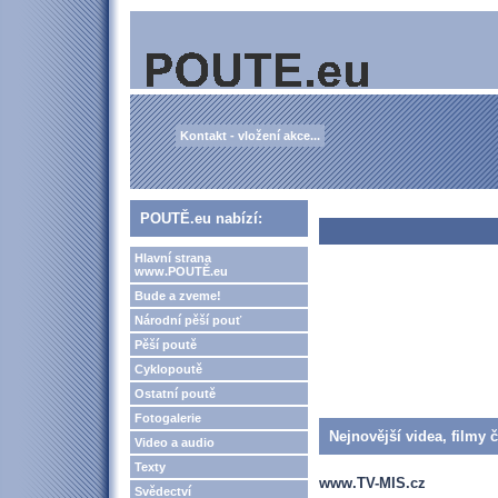
Kontakt - vložení akce...
POUTĚ.eu nabízí:
Hlavní strana
www.POUTĚ.eu
Bude a zveme!
Národní pěší pouť
Pěší poutě
Cyklopoutě
Ostatní poutě
Fotogalerie
Nejnovější videa, filmy 
Video a audio
Texty
www.TV-MIS.cz
Svědectví