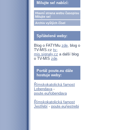
Milujte se! nabízí:
Hlavní strana webu časopisu
Milujte se!
Archiv vyšlých čísel
Spřátelené weby:
Blog o FATYMu
zde
, blog o
TV-MIS.cz
tv-
mis.signaly.cz
a další blog
o TV-MIS
zde
.
Portál poute.eu dále
hostuje weby:
Římskokatolická farnost
Lobendava
-
poute.eu/lobendava
Římskokatolická farnost
Jestřebí
-
poute.eu/jestrebi