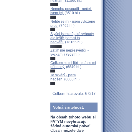
neznám.
(11560 hl.)
Nemohu posoudit - nečetl
jsem jej.
(8510 hl.)
Nelíbí se mi - jsem vyloženě
proti.
(7462 hl.)
Slyšel jsem nějaké výhrady,
ale ještě jsem si to
neověřil.
(18165 hl.)
Zatím mě nepřesvědčil -
vyčkám.
(7968 hl.)
Celkem se mi líbí - zdá se mi
přínosný.
(6849 hl.)
Je skvělý - jsem
nadšen!
(6803 hl.)
Celkem hlasovalo: 67317
Volná šiřitelnost:
Na obsah tohoto webu si
FATYM nevyhrazuje
žádná autorská práva!
Obsah můžete dále