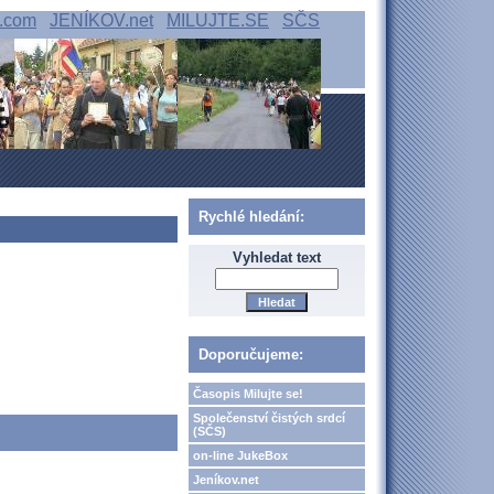
.com
JENÍKOV.net
MILUJTE.SE
SČS
Rychlé hledání:
Vyhledat text
Doporučujeme:
Časopis Milujte se!
Společenství čistých srdcí
(SČS)
on-line JukeBox
Jeníkov.net