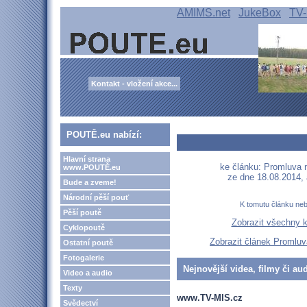
AMIMS.net
JukeBox
TV-
Kontakt - vložení akce...
POUTĚ.eu nabízí:
Hlavní strana
ke článku: Promluva n
www.POUTĚ.eu
ze dne 18.08.2014,
Bude a zveme!
Národní pěší pouť
K tomutu článku ne
Pěší poutě
Zobrazit všechny 
Cyklopoutě
Zobrazit článek Promluv
Ostatní poutě
Fotogalerie
Nejnovější videa, filmy či au
Video a audio
Texty
www.TV-MIS.cz
Svědectví