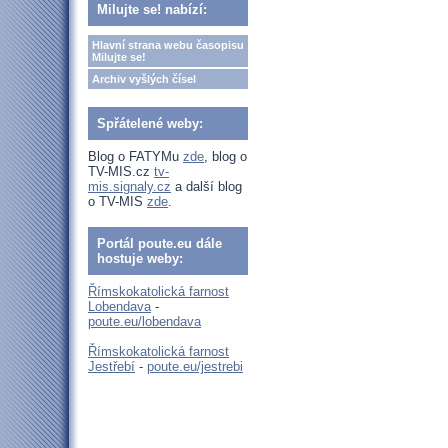
Milujte se! nabízí:
Hlavní strana webu časopisu
Milujte se!
Archiv vyšlých čísel
Spřátelené weby:
Blog o FATYMu
zde
, blog o
TV-MIS.cz
tv-
mis.signaly.cz
a další blog
o TV-MIS
zde
.
Portál poute.eu dále
hostuje weby:
Římskokatolická farnost
Lobendava
-
poute.eu/lobendava
Římskokatolická farnost
Jestřebí
-
poute.eu/jestrebi