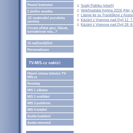
Poutní bratrstvo
::
Svatý Patriku (píseň)
::
Velehradská hymna 2026 (Hej, v
Z jiného soudku
::
Litanie ke sv. Františkovi z Assisi
Již neaktuální pozvánky
::
Kázání z Vranova nad Dyjí 12. 7
(archiv)
::
Kázání z Vranova nad Dyjí 28. 6
Chcete přidat akci, článek,
kontaktovat nás...?
15 nejčtenějších
Personalizace
TV-MIS.cz nabízí:
Hlavní strana televize TV-
MIS.cz
Novinky
MIS 1 zábava
MIS 2 vzdělání
MIS 3 publicist.
MIS 4 lokální
Audia hudební
Audia mluvená