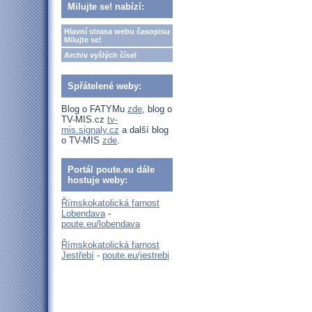
Milujte se! nabízí:
Hlavní strana webu časopisu
Milujte se!
Archiv vyšlých čísel
Spřátelené weby:
Blog o FATYMu
zde
, blog o
TV-MIS.cz
tv-
mis.signaly.cz
a další blog
o TV-MIS
zde
.
Portál poute.eu dále
hostuje weby:
Římskokatolická farnost
Lobendava
-
poute.eu/lobendava
Římskokatolická farnost
Jestřebí
-
poute.eu/jestrebi