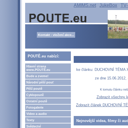
AMIMS.net
JukeBox
TV-
Kontakt - vložení akce...
POUTĚ.eu nabízí:
Hlavní strana
ke článku: DUCHOVNÍ TÉMA XXX
www.POUTĚ.eu
Bude a zveme!
ze dne 15.06.2012,
Národní pěší pouť
Pěší poutě
K tomutu článku ne
Cyklopoutě
Zobrazit všechny 
Ostatní poutě
Zobrazit článek DUCHOVNÍ TÉM
Fotogalerie
Video a audio
Texty
Nejnovější videa, filmy či au
Svědectví