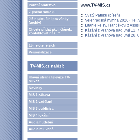
www.TV-MIS.cz
Poutní bratrstvo
Z jiného soudku
::
Svatý Patriku (píseň)
Již neaktuální pozvánky
::
Velehradská hymna 2026 (Hej, v
(archiv)
::
Litanie ke sv. Františkovi z Assisi
Chcete přidat akci, článek,
::
Kázání z Vranova nad Dyjí 12. 7
kontaktovat nás...?
::
Kázání z Vranova nad Dyjí 28. 6
15 nejčtenějších
Personalizace
TV-MIS.cz nabízí:
Hlavní strana televize TV-
MIS.cz
Novinky
MIS 1 zábava
MIS 2 vzdělání
MIS 3 publicist.
MIS 4 lokální
Audia hudební
Audia mluvená