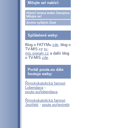
Milujte se! nabízí:
Hlavní strana webu časopisu
Milujte se!
Archiv vyšlých čísel
Spřátelené weby:
Blog o FATYMu
zde
, blog o
TV-MIS.cz
tv-
mis.signaly.cz
a další blog
o TV-MIS
zde
.
Portál poute.eu dále
hostuje weby:
Římskokatolická farnost
Lobendava
-
poute.eu/lobendava
Římskokatolická farnost
Jestřebí
-
poute.eu/jestrebi