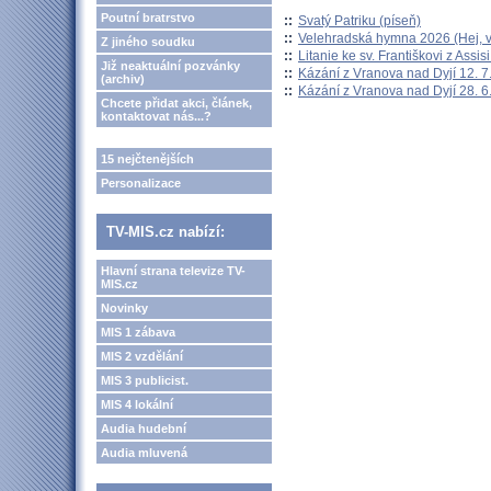
Poutní bratrstvo
::
Svatý Patriku (píseň)
::
Velehradská hymna 2026 (Hej, v
Z jiného soudku
::
Litanie ke sv. Františkovi z Assisi
Již neaktuální pozvánky
::
Kázání z Vranova nad Dyjí 12. 7
(archiv)
::
Kázání z Vranova nad Dyjí 28. 6
Chcete přidat akci, článek,
kontaktovat nás...?
15 nejčtenějších
Personalizace
TV-MIS.cz nabízí:
Hlavní strana televize TV-
MIS.cz
Novinky
MIS 1 zábava
MIS 2 vzdělání
MIS 3 publicist.
MIS 4 lokální
Audia hudební
Audia mluvená