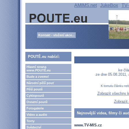
AMIMS.net
JukeBox
TV-
Kontakt - vložení akce...
POUTĚ.eu nabízí:
Hlavní strana
ke člá
www.POUTĚ.eu
ze dne 05.08.2011,
Bude a zveme!
Národní pěší pouť
K tomutu článku ne
Pěší poutě
Zobrazit všechny 
Cyklopoutě
Zobrazit
Ostatní poutě
Fotogalerie
Nejnovější videa, filmy či au
Video a audio
Texty
www.TV-MIS.cz
Svědectví