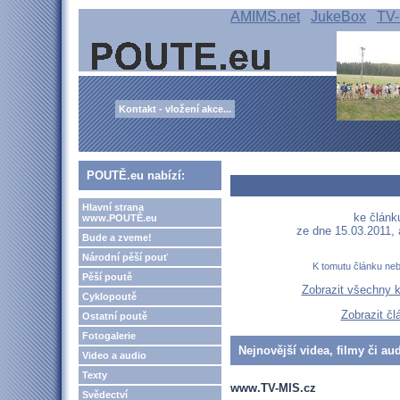
AMIMS.net
JukeBox
TV-
Kontakt - vložení akce...
POUTĚ.eu nabízí:
Hlavní strana
ke článk
www.POUTĚ.eu
ze dne 15.03.2011,
Bude a zveme!
Národní pěší pouť
K tomutu článku ne
Pěší poutě
Zobrazit všechny 
Cyklopoutě
Zobrazit čl
Ostatní poutě
Fotogalerie
Nejnovější videa, filmy či au
Video a audio
Texty
www.TV-MIS.cz
Svědectví