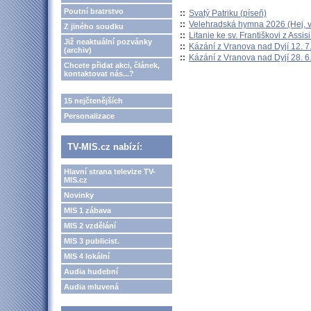
Poutní bratrstvo
::
Svatý Patriku (píseň)
::
Velehradská hymna 2026 (Hej, v
Z jiného soudku
::
Litanie ke sv. Františkovi z Assisi
Již neaktuální pozvánky
::
Kázání z Vranova nad Dyjí 12. 7
(archiv)
::
Kázání z Vranova nad Dyjí 28. 6
Chcete přidat akci, článek,
kontaktovat nás...?
15 nejčtenějších
Personalizace
TV-MIS.cz nabízí:
Hlavní strana televize TV-
MIS.cz
Novinky
MIS 1 zábava
MIS 2 vzdělání
MIS 3 publicist.
MIS 4 lokální
Audia hudební
Audia mluvená