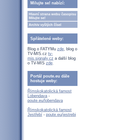
Milujte se! nabízí:
Hlavní strana webu časopisu
Milujte se!
Archiv vyšlých čísel
Spřátelené weby:
Blog o FATYMu
zde
, blog o
TV-MIS.cz
tv-
mis.signaly.cz
a další blog
o TV-MIS
zde
.
Portál poute.eu dále
hostuje weby:
Římskokatolická farnost
Lobendava
-
poute.eu/lobendava
Římskokatolická farnost
Jestřebí
-
poute.eu/jestrebi