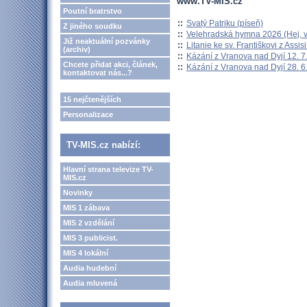
www.TV-MIS.cz
Poutní bratrstvo
::
Svatý Patriku (píseň)
Z jiného soudku
::
Velehradská hymna 2026 (Hej, v
Již neaktuální pozvánky
::
Litanie ke sv. Františkovi z Assisi
(archiv)
::
Kázání z Vranova nad Dyjí 12. 7
Chcete přidat akci, článek,
::
Kázání z Vranova nad Dyjí 28. 6
kontaktovat nás...?
15 nejčtenějších
Personalizace
TV-MIS.cz nabízí:
Hlavní strana televize TV-
MIS.cz
Novinky
MIS 1 zábava
MIS 2 vzdělání
MIS 3 publicist.
MIS 4 lokální
Audia hudební
Audia mluvená