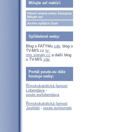
Milujte se! nabízí:
Hlavní strana webu časopisu
Milujte se!
Archiv vyšlých čísel
Spřátelené weby:
Blog o FATYMu
zde
, blog o
TV-MIS.cz
tv-
mis.signaly.cz
a další blog
o TV-MIS
zde
.
Portál poute.eu dále
hostuje weby:
Římskokatolická farnost
Lobendava
-
poute.eu/lobendava
Římskokatolická farnost
Jestřebí
-
poute.eu/jestrebi