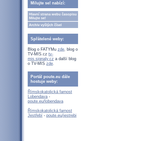
Milujte se! nabízí:
Hlavní strana webu časopisu
Milujte se!
Archiv vyšlých čísel
Spřátelené weby:
Blog o FATYMu
zde
, blog o
TV-MIS.cz
tv-
mis.signaly.cz
a další blog
o TV-MIS
zde
.
Portál poute.eu dále
hostuje weby:
Římskokatolická farnost
Lobendava
-
poute.eu/lobendava
Římskokatolická farnost
Jestřebí
-
poute.eu/jestrebi