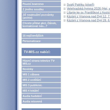
Poutní bratrstvo
::
Svatý Patriku (píseň)
::
Velehradská hymna 2026 (Hej, v
Z jiného soudku
::
Litanie ke sv. Františkovi z Assisi
Již neaktuální pozvánky
::
Kázání z Vranova nad Dyjí 12. 7
(archiv)
::
Kázání z Vranova nad Dyjí 28. 6
Chcete přidat akci, článek,
kontaktovat nás...?
15 nejčtenějších
Personalizace
TV-MIS.cz nabízí:
Hlavní strana televize TV-
MIS.cz
Novinky
MIS 1 zábava
MIS 2 vzdělání
MIS 3 publicist.
MIS 4 lokální
Audia hudební
Audia mluvená