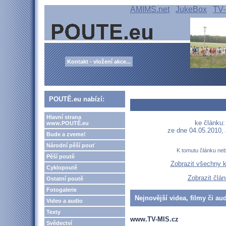
AMIMS.net
JukeBox
TV-
Kontakt - vložení akce...
POUTĚ.eu nabízí:
Hlavní strana
ke článku:
www.POUTĚ.eu
ze dne 04.05.2010,
Bude a zveme!
Národní pěší pouť
K tomutu článku ne
Pěší poutě
Zobrazit všechny 
Cyklopoutě
Zobrazit člá
Ostatní poutě
Fotogalerie
Nejnovější videa, filmy či au
Video a audio
Texty
www.TV-MIS.cz
Svědectví