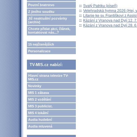
Poutní bratrstvo
::
Svatý Patriku (píseň)
::
Velehradská hymna 2026 (Hej, v
Z jiného soudku
::
Litanie ke sv. Františkovi z Assisi
Již neaktuální pozvánky
::
Kázání z Vranova nad Dyjí 12. 7
(archiv)
::
Kázání z Vranova nad Dyjí 28. 6
Chcete přidat akci, článek,
kontaktovat nás...?
15 nejčtenějších
Personalizace
TV-MIS.cz nabízí:
Hlavní strana televize TV-
MIS.cz
Novinky
MIS 1 zábava
MIS 2 vzdělání
MIS 3 publicist.
MIS 4 lokální
Audia hudební
Audia mluvená