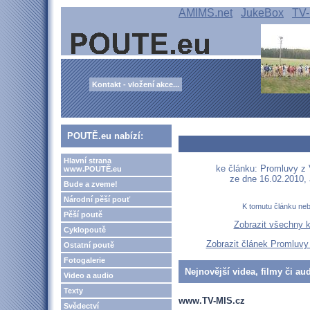
AMIMS.net
JukeBox
TV-
Kontakt - vložení akce...
POUTĚ.eu nabízí:
Hlavní strana
ke článku: Promluvy z V
www.POUTĚ.eu
ze dne 16.02.2010,
Bude a zveme!
Národní pěší pouť
K tomutu článku ne
Pěší poutě
Zobrazit všechny 
Cyklopoutě
Zobrazit článek Promluvy 
Ostatní poutě
Fotogalerie
Nejnovější videa, filmy či au
Video a audio
Texty
www.TV-MIS.cz
Svědectví