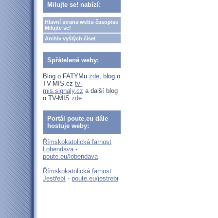
Milujte se! nabízí:
Hlavní strana webu časopisu
Milujte se!
Archiv vyšlých čísel
Spřátelené weby:
Blog o FATYMu
zde
, blog o
TV-MIS.cz
tv-
mis.signaly.cz
a další blog
o TV-MIS
zde
.
Portál poute.eu dále
hostuje weby:
Římskokatolická farnost
Lobendava
-
poute.eu/lobendava
Římskokatolická farnost
Jestřebí
-
poute.eu/jestrebi