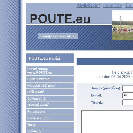
AMIMS.net
JukeBox
TV-
Kontakt - vložení akce...
POUTĚ.eu nabízí:
Hlavní strana
ke článku: 
www.POUTĚ.eu
ze dne 06.04.2023,
Bude a zveme!
Národní pěší pouť
Jméno (přezdívka):
Pěší poutě
E-mail:
Cyklopoutě
Titulek:
Ostatní poutě
Fotogalerie
Video a audio
Texty
Svědectví