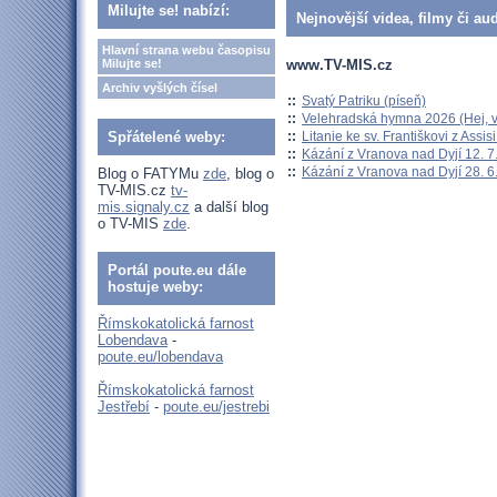
Milujte se! nabízí:
Nejnovější videa, filmy či au
Hlavní strana webu časopisu
www.TV-MIS.cz
Milujte se!
Archiv vyšlých čísel
::
Svatý Patriku (píseň)
::
Velehradská hymna 2026 (Hej, v
::
Litanie ke sv. Františkovi z Assisi
Spřátelené weby:
::
Kázání z Vranova nad Dyjí 12. 7
::
Kázání z Vranova nad Dyjí 28. 6
Blog o FATYMu
zde
, blog o
TV-MIS.cz
tv-
mis.signaly.cz
a další blog
o TV-MIS
zde
.
Portál poute.eu dále
hostuje weby:
Římskokatolická farnost
Lobendava
-
poute.eu/lobendava
Římskokatolická farnost
Jestřebí
-
poute.eu/jestrebi