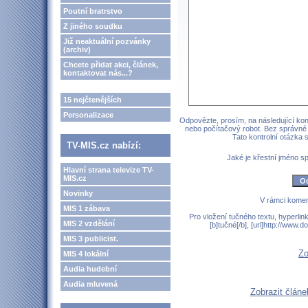
Poutní bratrstvo
Z jiného soudku
Již neaktuální pozvánky
(archiv)
Chcete přidat akci, článek,
kontaktovat nás...?
15 nejčtenějších
Personalizace
Odpovězte, prosím, na následující kont
nebo počítačový robot. Bez správné
Tato kontrolní otázka
TV-MIS.cz nabízí:
Jaké je křestní jméno 
Hlavní strana televize TV-
MIS.cz
Novinky
V rámci komen
MIS 1 zábava
Pro vložení tučného textu, hyperlin
MIS 2 vzdělání
[b]tučné[/b], [url]http://www
MIS 3 publicist.
Zo
MIS 4 lokální
Audia hudební
Audia mluvená
Zobrazit článe