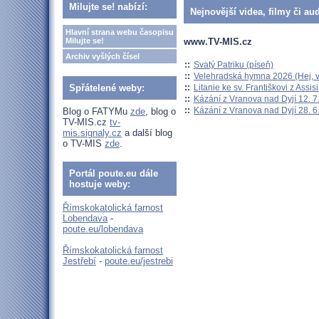
Milujte se! nabízí:
Nejnovější videa, filmy či au
Hlavní strana webu časopisu
www.TV-MIS.cz
Milujte se!
Archiv vyšlých čísel
::
Svatý Patriku (píseň)
::
Velehradská hymna 2026 (Hej, v
::
Litanie ke sv. Františkovi z Assisi
Spřátelené weby:
::
Kázání z Vranova nad Dyjí 12. 7
::
Kázání z Vranova nad Dyjí 28. 6
Blog o FATYMu
zde
, blog o
TV-MIS.cz
tv-
mis.signaly.cz
a další blog
o TV-MIS
zde
.
Portál poute.eu dále
hostuje weby:
Římskokatolická farnost
Lobendava
-
poute.eu/lobendava
Římskokatolická farnost
Jestřebí
-
poute.eu/jestrebi