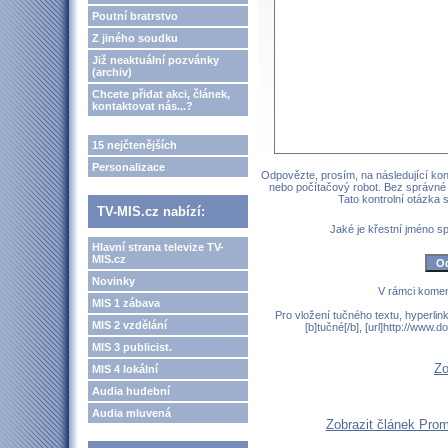
Poutní bratrstvo
Z jiného soudku
Již neaktuální pozvánky
(archiv)
Chcete přidat akci, článek,
kontaktovat nás...?
15 nejčtenějších
Personalizace
Odpovězte, prosím, na následující kont
nebo počítačový robot. Bez správné
Tato kontrolní otázka
TV-MIS.cz nabízí:
Jaké je křestní jméno 
Hlavní strana televize TV-
MIS.cz
Novinky
V rámci komen
MIS 1 zábava
Pro vložení tučného textu, hyperlin
MIS 2 vzdělání
[b]tučné[/b], [url]http://www
MIS 3 publicist.
Zo
MIS 4 lokální
Audia hudební
Audia mluvená
Zobrazit článek Prom