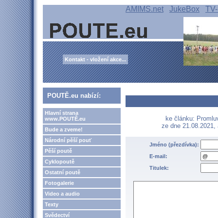
AMIMS.net
JukeBox
TV-
Kontakt - vložení akce...
POUTĚ.eu nabízí:
Hlavní strana
ke článku: Promluv
www.POUTĚ.eu
ze dne 21.08.2021,
Bude a zveme!
Národní pěší pouť
Jméno (přezdívka):
Pěší poutě
E-mail:
Cyklopoutě
Titulek:
Ostatní poutě
Fotogalerie
Video a audio
Texty
Svědectví