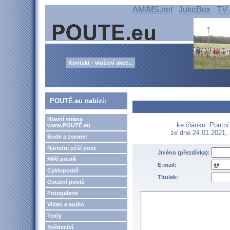
AMIMS.net
JukeBox
TV-
Kontakt - vložení akce...
POUTĚ.eu nabízí:
Hlavní strana
ke článku: Poutní
www.POUTĚ.eu
ze dne 24.01.2021,
Bude a zveme!
Národní pěší pouť
Jméno (přezdívka):
Pěší poutě
E-mail:
Cyklopoutě
Titulek:
Ostatní poutě
Fotogalerie
Video a audio
Texty
Svědectví