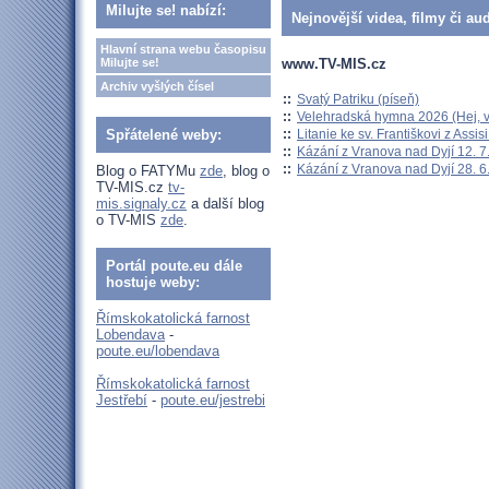
Milujte se! nabízí:
Nejnovější videa, filmy či au
Hlavní strana webu časopisu
www.TV-MIS.cz
Milujte se!
Archiv vyšlých čísel
::
Svatý Patriku (píseň)
::
Velehradská hymna 2026 (Hej, v
::
Litanie ke sv. Františkovi z Assisi
Spřátelené weby:
::
Kázání z Vranova nad Dyjí 12. 7
::
Kázání z Vranova nad Dyjí 28. 6
Blog o FATYMu
zde
, blog o
TV-MIS.cz
tv-
mis.signaly.cz
a další blog
o TV-MIS
zde
.
Portál poute.eu dále
hostuje weby:
Římskokatolická farnost
Lobendava
-
poute.eu/lobendava
Římskokatolická farnost
Jestřebí
-
poute.eu/jestrebi