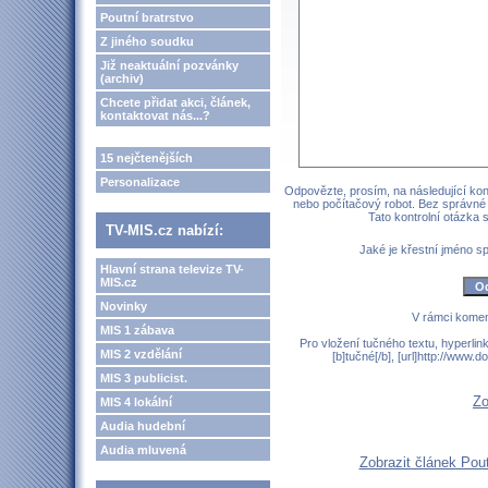
Poutní bratrstvo
Z jiného soudku
Již neaktuální pozvánky
(archiv)
Chcete přidat akci, článek,
kontaktovat nás...?
15 nejčtenějších
Personalizace
Odpovězte, prosím, na následující kont
nebo počítačový robot. Bez správné
Tato kontrolní otázka
TV-MIS.cz nabízí:
Jaké je křestní jméno 
Hlavní strana televize TV-
MIS.cz
Novinky
V rámci komen
MIS 1 zábava
Pro vložení tučného textu, hyperlin
MIS 2 vzdělání
[b]tučné[/b], [url]http://www
MIS 3 publicist.
Zo
MIS 4 lokální
Audia hudební
Audia mluvená
Zobrazit článek Pou