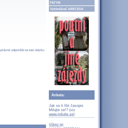
FATYM
Vyhledávač ABECEDA
 správné odpovědi na tuto otázku
.
Anketa:
Jak se ti líbí časopis
Milujte se!? (viz
www.milujte.se
)
Vůbec jej