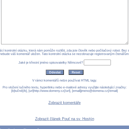
cí kontrolní otázku, která nám pomůže rozlišit, zda jste člověk nebo počítačový robot. Bez
nebude váš komentář uložen. Tato kontrolní otázka se nezobrazuje registrovaným čtenářům
Jaké je křestní jméno spisovatelky Němcové?
V rámci komentářů nelze používat HTML tagy.
Pro vložení tučného textu, hyperlinku nebo e-mailové adresy využijte následující značky:
[b]tučné[/b], [url]http://www.domeny.cz[/url], [email]jmeno@domena.cz[/email]
Zobrazit komentáře
Zobrazit článek Pouť na sv. Hostýn