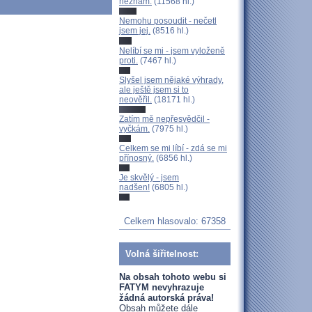
neznám.
(11568 hl.)
Nemohu posoudit - nečetl
jsem jej.
(8516 hl.)
Nelíbí se mi - jsem vyloženě
proti.
(7467 hl.)
Slyšel jsem nějaké výhrady,
ale ještě jsem si to
neověřil.
(18171 hl.)
Zatím mě nepřesvědčil -
vyčkám.
(7975 hl.)
Celkem se mi líbí - zdá se mi
přínosný.
(6856 hl.)
Je skvělý - jsem
nadšen!
(6805 hl.)
Celkem hlasovalo: 67358
Volná šiřitelnost:
Na obsah tohoto webu si
FATYM nevyhrazuje
žádná autorská práva!
Obsah můžete dále