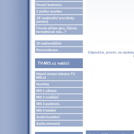
Poutní bratrstvo
Z jiného soudku
Již neaktuální pozvánky
(archiv)
Chcete přidat akci, článek,
kontaktovat nás...?
15 nejčtenějších
Personalizace
Odpovězte, prosím, na následují
TV-MIS.cz nabízí:
Hlavní strana televize TV-
MIS.cz
Novinky
MIS 1 zábava
MIS 2 vzdělání
MIS 3 publicist.
MIS 4 lokální
Audia hudební
Audia mluvená