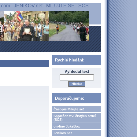
.com
JENÍKOV.net
MILUJTE.SE
SČS
Rychlé hledání:
Vyhledat text
Doporučujeme:
Časopis Milujte se!
Společenství čistých srdcí
(SČS)
on-line JukeBox
Jeníkov.net