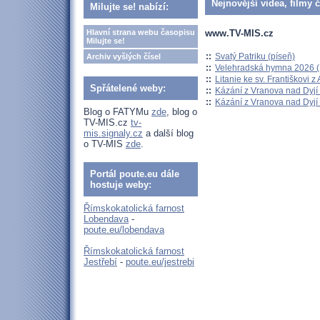
Nejnovější videa, filmy 
Milujte se! nabízí:
www.TV-MIS.cz
Hlavní strana webu časopisu
Milujte se!
::
Svatý Patriku (píseň)
Archiv vyšlých čísel
::
Velehradská hymna 2026 (H
::
Litanie ke sv. Františkovi z A
Spřátelené weby:
::
Kázání z Vranova nad Dyjí 
::
Kázání z Vranova nad Dyjí 
Blog o FATYMu
zde
, blog o
TV-MIS.cz
tv-
mis.signaly.cz
a další blog
o TV-MIS
zde
.
Portál poute.eu dále
hostuje weby:
Římskokatolická farnost
Lobendava
-
poute.eu/lobendava
Římskokatolická farnost
Jestřebí
-
poute.eu/jestrebi