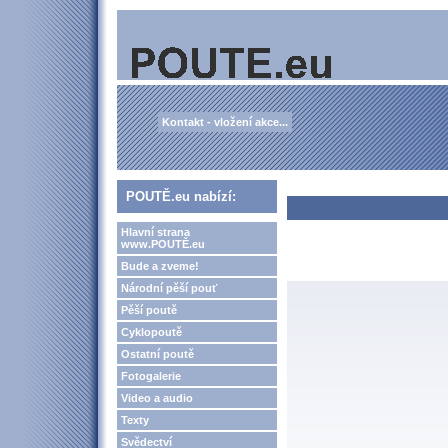
Kontakt - vložení akce...
POUTĚ.eu nabízí:
Hlavní strana
www.POUTĚ.eu
Bude a zveme!
Národní pěší pouť
Pěší poutě
Cyklopoutě
Ostatní poutě
Fotogalerie
Video a audio
Texty
Svědectví