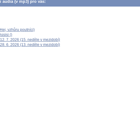
či audia (v mp3) pro vás:
ej, vzhůru poutníci)
ssisi ()
12. 7. 2026 (15. neděle v mezidobí)
28. 6. 2026 (13. neděle v mezidobí)