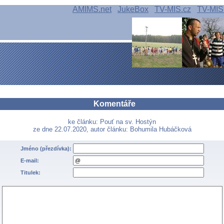
AMIMS.net
JukeBox
TV-MIS.cz
TV-MIS
Komentáře
ke článku: Pouť na sv. Hostýn
ze dne 22.07.2020, autor článku: Bohumila Hubáčková
Jméno (přezdívka):
E-mail:
Titulek: