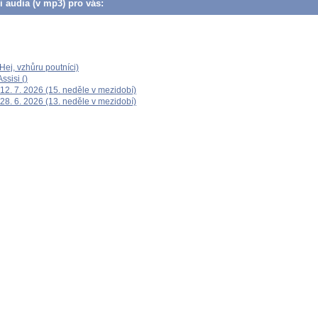
či audia (v mp3) pro vás:
ej, vzhůru poutníci)
ssisi ()
12. 7. 2026 (15. neděle v mezidobí)
28. 6. 2026 (13. neděle v mezidobí)