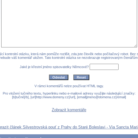
cí kontrolní otázku, která nám pomůže rozlišit, zda jste člověk nebo počítačový robot. Bez
nebude váš komentář uložen. Tato kontrolní otázka se nezobrazuje registrovaným čtenářům
Jaké je křestní jméno spisovatelky Němcové?
V rámci komentářů nelze používat HTML tagy.
Pro vložení tučného textu, hyperlinku nebo e-mailové adresy využijte následující značky:
[b]tučné[/b], [url]http://www.domeny.cz[/url], [email]jmeno@domena.cz[/email]
Zobrazit komentáře
razit článek Silvestrovská pouť z Prahy do Staré Boleslavi - Via Sancta Mar