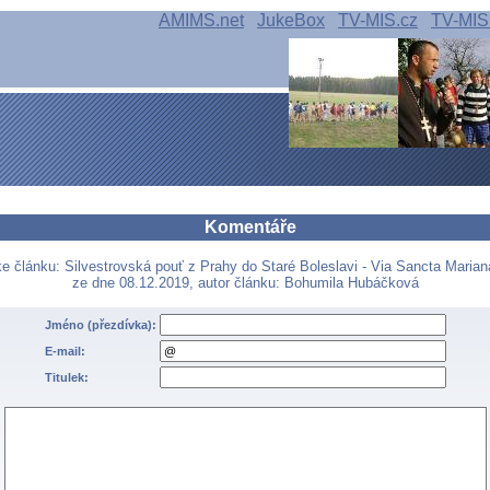
AMIMS.net
JukeBox
TV-MIS.cz
TV-MIS
Komentáře
ke článku: Silvestrovská pouť z Prahy do Staré Boleslavi - Via Sancta Marian
ze dne 08.12.2019, autor článku: Bohumila Hubáčková
Jméno (přezdívka):
E-mail:
Titulek: