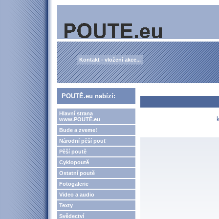
Kontakt - vložení akce...
POUTĚ.eu nabízí:
Hlavní strana
www.POUTĚ.eu
Bude a zveme!
Národní pěší pouť
Pěší poutě
Cyklopoutě
Ostatní poutě
Fotogalerie
Video a audio
Texty
Svědectví