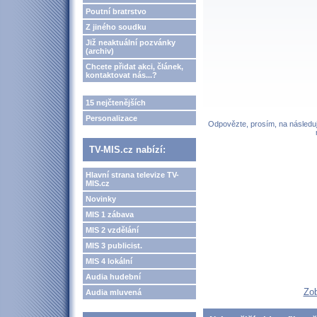
Poutní bratrstvo
Z jiného soudku
Již neaktuální pozvánky
(archiv)
Chcete přidat akci, článek,
kontaktovat nás...?
15 nejčtenějších
Personalizace
Odpovězte, prosím, na následují
TV-MIS.cz nabízí:
Hlavní strana televize TV-
MIS.cz
Novinky
MIS 1 zábava
MIS 2 vzdělání
MIS 3 publicist.
MIS 4 lokální
Audia hudební
Zob
Audia mluvená