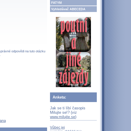
FATYM
Vyhledávač ABECEDA
 správné odpovědi na tuto otázku
.
Anketa:
Jak se ti líbí časopis
Milujte se!? (viz
www.milujte.se
)
iana
Vůbec jej