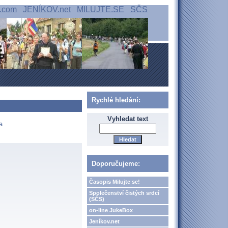
.com
JENÍKOV.net
MILUJTE.SE
SČS
Rychlé hledání:
Vyhledat text
a
Doporučujeme:
Časopis Milujte se!
Společenství čistých srdcí
(SČS)
on-line JukeBox
Jeníkov.net