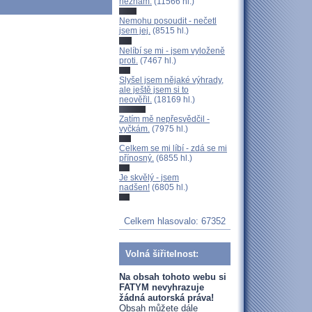
neznám.
(11566 hl.)
Nemohu posoudit - nečetl
jsem jej.
(8515 hl.)
Nelíbí se mi - jsem vyloženě
proti.
(7467 hl.)
Slyšel jsem nějaké výhrady,
ale ještě jsem si to
neověřil.
(18169 hl.)
Zatím mě nepřesvědčil -
vyčkám.
(7975 hl.)
Celkem se mi líbí - zdá se mi
přínosný.
(6855 hl.)
Je skvělý - jsem
nadšen!
(6805 hl.)
Celkem hlasovalo: 67352
Volná šiřitelnost:
Na obsah tohoto webu si
FATYM nevyhrazuje
žádná autorská práva!
Obsah můžete dále