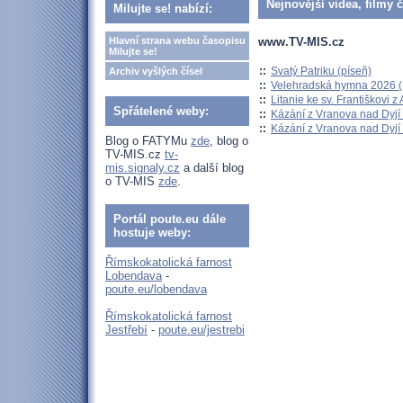
Nejnovější videa, filmy 
Milujte se! nabízí:
www.TV-MIS.cz
Hlavní strana webu časopisu
Milujte se!
::
Svatý Patriku (píseň)
Archiv vyšlých čísel
::
Velehradská hymna 2026 (H
::
Litanie ke sv. Františkovi z A
Spřátelené weby:
::
Kázání z Vranova nad Dyjí 
::
Kázání z Vranova nad Dyjí 
Blog o FATYMu
zde
, blog o
TV-MIS.cz
tv-
mis.signaly.cz
a další blog
o TV-MIS
zde
.
Portál poute.eu dále
hostuje weby:
Římskokatolická farnost
Lobendava
-
poute.eu/lobendava
Římskokatolická farnost
Jestřebí
-
poute.eu/jestrebi