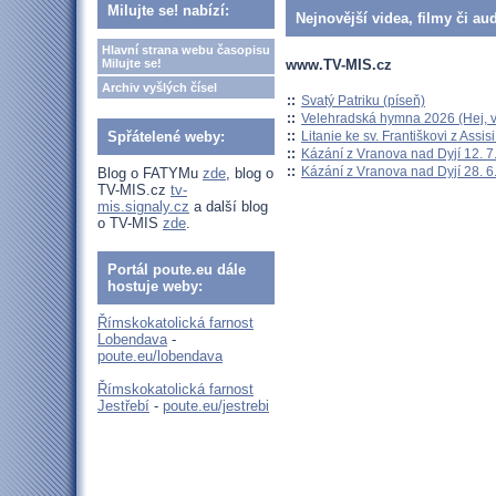
Milujte se! nabízí:
Nejnovější videa, filmy či au
Hlavní strana webu časopisu
www.TV-MIS.cz
Milujte se!
Archiv vyšlých čísel
::
Svatý Patriku (píseň)
::
Velehradská hymna 2026 (Hej, v
::
Litanie ke sv. Františkovi z Assisi
Spřátelené weby:
::
Kázání z Vranova nad Dyjí 12. 7
::
Kázání z Vranova nad Dyjí 28. 6
Blog o FATYMu
zde
, blog o
TV-MIS.cz
tv-
mis.signaly.cz
a další blog
o TV-MIS
zde
.
Portál poute.eu dále
hostuje weby:
Římskokatolická farnost
Lobendava
-
poute.eu/lobendava
Římskokatolická farnost
Jestřebí
-
poute.eu/jestrebi