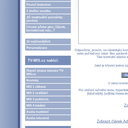
Poutní bratrstvo
Z jiného soudku
Již neaktuální pozvánky
(archiv)
Chcete přidat akci, článek,
kontaktovat nás...?
15 nejčtenějších
Personalizace
Odpovězte, prosím, na následující kont
nebo počítačový robot. Bez správné
Tato kontrolní otázka
TV-MIS.cz nabízí:
Jaké je křestní jméno 
Hlavní strana televize TV-
MIS.cz
Novinky
V rámci komen
MIS 1 zábava
Pro vložení tučného textu, hyperlin
MIS 2 vzdělání
[b]tučné[/b], [url]http://www
MIS 3 publicist.
Zo
MIS 4 lokální
Audia hudební
Audia mluvená
Zobrazit článek Ad