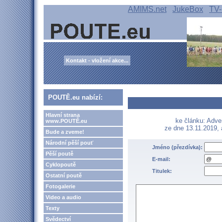
AMIMS.net
JukeBox
TV-
Kontakt - vložení akce...
POUTĚ.eu nabízí:
Hlavní strana
ke článku: Adve
www.POUTĚ.eu
ze dne 13.11.2019,
Bude a zveme!
Národní pěší pouť
Jméno (přezdívka):
Pěší poutě
E-mail:
Cyklopoutě
Titulek:
Ostatní poutě
Fotogalerie
Video a audio
Texty
Svědectví