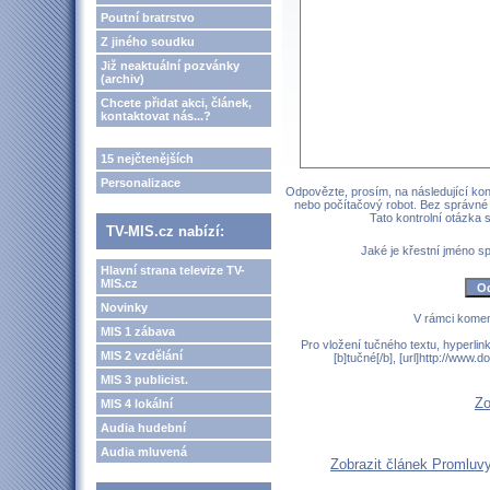
Poutní bratrstvo
Z jiného soudku
Již neaktuální pozvánky
(archiv)
Chcete přidat akci, článek,
kontaktovat nás...?
15 nejčtenějších
Personalizace
Odpovězte, prosím, na následující kont
nebo počítačový robot. Bez správné
Tato kontrolní otázka
TV-MIS.cz nabízí:
Jaké je křestní jméno 
Hlavní strana televize TV-
MIS.cz
Novinky
V rámci komen
MIS 1 zábava
Pro vložení tučného textu, hyperlin
MIS 2 vzdělání
[b]tučné[/b], [url]http://www
MIS 3 publicist.
Zo
MIS 4 lokální
Audia hudební
Audia mluvená
Zobrazit článek Promluvy