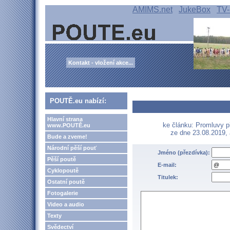
AMIMS.net
JukeBox
TV-
Kontakt - vložení akce...
POUTĚ.eu nabízí:
Hlavní strana
ke článku: Promluvy př
www.POUTĚ.eu
ze dne 23.08.2019,
Bude a zveme!
Národní pěší pouť
Jméno (přezdívka):
Pěší poutě
E-mail:
Cyklopoutě
Titulek:
Ostatní poutě
Fotogalerie
Video a audio
Texty
Svědectví