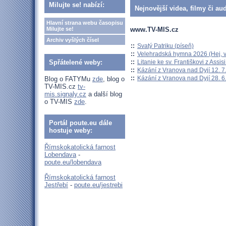
Milujte se! nabízí:
Nejnovější videa, filmy či au
Hlavní strana webu časopisu
www.TV-MIS.cz
Milujte se!
Archiv vyšlých čísel
::
Svatý Patriku (píseň)
::
Velehradská hymna 2026 (Hej, v
::
Litanie ke sv. Františkovi z Assisi
Spřátelené weby:
::
Kázání z Vranova nad Dyjí 12. 7
::
Kázání z Vranova nad Dyjí 28. 6
Blog o FATYMu
zde
, blog o
TV-MIS.cz
tv-
mis.signaly.cz
a další blog
o TV-MIS
zde
.
Portál poute.eu dále
hostuje weby:
Římskokatolická farnost
Lobendava
-
poute.eu/lobendava
Římskokatolická farnost
Jestřebí
-
poute.eu/jestrebi